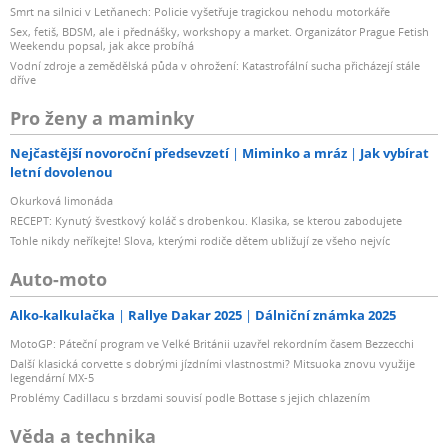
Smrt na silnici v Letňanech: Policie vyšetřuje tragickou nehodu motorkáře
Sex, fetiš, BDSM, ale i přednášky, workshopy a market. Organizátor Prague Fetish
Weekendu popsal, jak akce probíhá
Vodní zdroje a zemědělská půda v ohrožení: Katastrofální sucha přicházejí stále
dříve
Pro ženy a maminky
Nejčastější novoroční předsevzetí
Miminko a mráz
Jak vybírat
letní dovolenou
Okurková limonáda
RECEPT: Kynutý švestkový koláč s drobenkou. Klasika, se kterou zabodujete
Tohle nikdy neříkejte! Slova, kterými rodiče dětem ubližují ze všeho nejvíc
Auto-moto
Alko-kalkulačka
Rallye Dakar 2025
Dálniční známka 2025
MotoGP: Páteční program ve Velké Británii uzavřel rekordním časem Bezzecchi
Další klasická corvette s dobrými jízdními vlastnostmi? Mitsuoka znovu využije
legendární MX-5
Problémy Cadillacu s brzdami souvisí podle Bottase s jejich chlazením
Věda a technika