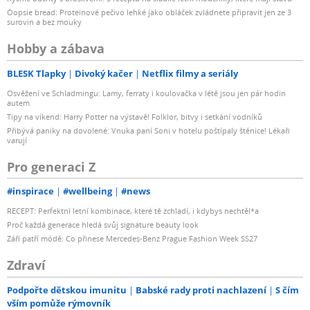
Oopsie bread: Proteinové pečivo lehké jako obláček zvládnete připravit jen ze 3
surovin a bez mouky
Hobby a zábava
BLESK Tlapky
Divoký kačer
Netflix filmy a seriály
Osvěžení ve Schladmingu: Lamy, ferraty i koulovačka v létě jsou jen pár hodin
autem
Tipy na víkend: Harry Potter na výstavě! Folklor, bitvy i setkání vodníků
Přibývá paniky na dovolené: Vnuka paní Soni v hotelu poštípaly štěnice! Lékaři
varují
Pro generaci Z
#inspirace
#wellbeing
#news
RECEPT: Perfektní letní kombinace, které tě zchladí, i kdybys nechtěl*a
Proč každá generace hledá svůj signature beauty look
Září patří módě: Co přinese Mercedes-Benz Prague Fashion Week SS27
Zdraví
Podpořte dětskou imunitu
Babské rady proti nachlazení
S čím
vším pomůže rýmovník