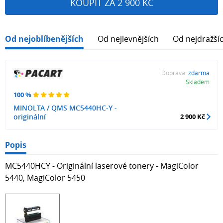
KOUPIT ZA 2 900 KČ
Od nejoblíbenějších
Od nejlevnějších
Od nejdražší
Doprava:
zdarma
Skladem
100 %
MINOLTA / QMS MC5440HC-Y -
originální
2 900 Kč
Popis
MC5440HCY - Originální laserové tonery - MagiColor
5440, MagiColor 5450