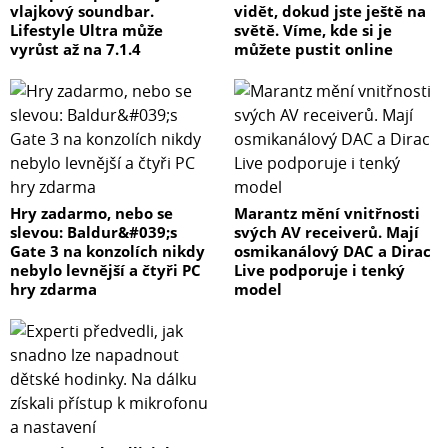
vlajkový soundbar.
vidět, dokud jste ještě na
Lifestyle Ultra může
světě. Víme, kde si je
vyrůst až na 7.1.4
můžete pustit online
Hry zadarmo, nebo se
Marantz mění vnitřnosti
slevou: Baldur&#039;s
svých AV receiverů. Mají
Gate 3 na konzolích nikdy
osmikanálový DAC a Dirac
nebylo levnější a čtyři PC
Live podporuje i tenký
hry zdarma
model