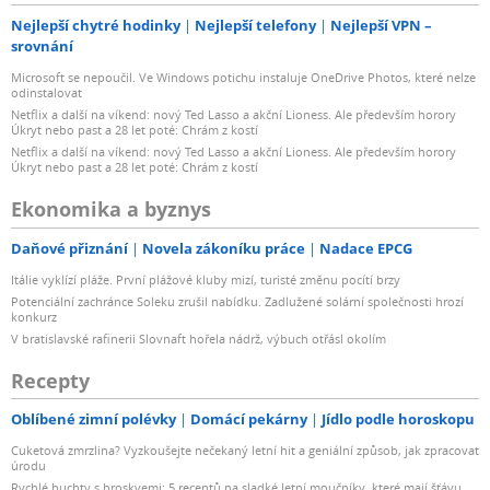
Nejlepší chytré hodinky
Nejlepší telefony
Nejlepší VPN –
srovnání
Microsoft se nepoučil. Ve Windows potichu instaluje OneDrive Photos, které nelze
odinstalovat
Netflix a další na víkend: nový Ted Lasso a akční Lioness. Ale především horory
Úkryt nebo past a 28 let poté: Chrám z kostí
Netflix a další na víkend: nový Ted Lasso a akční Lioness. Ale především horory
Úkryt nebo past a 28 let poté: Chrám z kostí
Ekonomika a byznys
Daňové přiznání
Novela zákoníku práce
Nadace EPCG
Itálie vyklízí pláže. První plážové kluby mizí, turisté změnu pocítí brzy
Potenciální zachránce Soleku zrušil nabídku. Zadlužené solární společnosti hrozí
konkurz
V bratislavské rafinerii Slovnaft hořela nádrž, výbuch otřásl okolím
Recepty
Oblíbené zimní polévky
Domácí pekárny
Jídlo podle horoskopu
Cuketová zmrzlina? Vyzkoušejte nečekaný letní hit a geniální způsob, jak zpracovat
úrodu
Rychlé buchty s broskvemi: 5 receptů na sladké letní moučníky, které mají šťávu