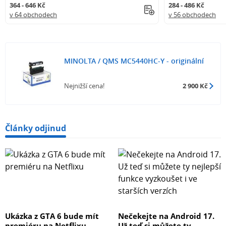
364 - 646 Kč
284 - 486 Kč
v 64 obchodech
v 56 obchodech
MINOLTA / QMS MC5440HC-Y - originální
Nejnižší cena!
2 900 Kč
Články odjinud
Ukázka z GTA 6 bude mít
Nečekejte na Android 17.
premiéru na Netflixu
Už teď si můžete ty