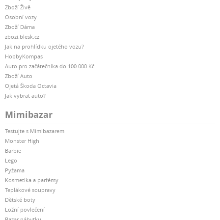
Zboží Živě
Osobní vozy
Zboží Dáma
zbozi.blesk.cz
Jak na prohlídku ojetého vozu?
HobbyKompas
Auto pro začátečníka do 100 000 Kč
Zboží Auto
Ojetá Škoda Octavia
Jak vybrat auto?
Mimibazar
Testujte s Mimibazarem
Monster High
Barbie
Lego
Pyžama
Kosmetika a parfémy
Teplákové soupravy
Dětské boty
Ložní povlečení
Bazar nábytku