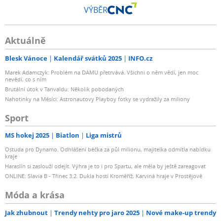
VÝBĚR
Aktuálně
Blesk Vánoce
Kalendář svátků 2025
INFO.cz
Marek Adamczyk: Problém na DAMU přetrvává. Všichni o něm vědí, jen moc
nevědí, co s ním
Brutální útok v Tanvaldu: Několik pobodaných
Nahotinky na Měsíci: Astronautovy Playboy fotky se vydražily za miliony
Sport
MS hokej 2025
Biatlon
Liga mistrů
Ostuda pro Dynamo. Odhlášení béčka za půl milionu, majitelka odmítla nabídku
kraje
Haraslín si zaslouží odejít. Výhra je to i pro Spartu, ale měla by ještě zareagovat
ONLINE: Slavia B - Třinec 3:2. Dukla hostí Kroměříž, Karviná hraje v Prostějově
Móda a krása
Jak zhubnout
Trendy nehty pro jaro 2025
Nové make-up trendy