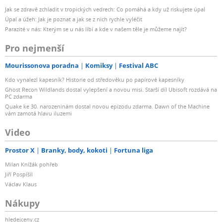
Jak se zdravě zchladit v tropických vedrech: Co pomáhá a kdy už riskujete úpal
Úpal a úžeh: Jak je poznat a jak se z nich rychle vyléčit
Parazité v nás: Kterým se u nás líbí a kde v našem těle je můžeme najít?
Pro nejmenší
Mourissonova poradna
Komiksy
Festival ABC
Kdo vynalezl kapesník? Historie od středověku po papírové kapesníky
Ghost Recon Wildlands dostal vylepšení a novou misi. Starší díl Ubisoft rozdává na
PC zdarma
Quake ke 30. narozeninám dostal novou epizodu zdarma. Dawn of the Machine
vám zamotá hlavu iluzemi
Video
Prostor X
Branky, body, kokoti
Fortuna liga
Milan Knížák pohřeb
Jiří Pospíšil
Václav Klaus
Nákupy
hledejceny.cz