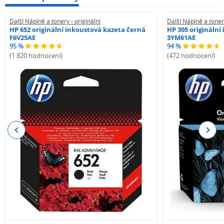
Další Náplně a tonery - originální
Další Náplně a tonery
HP 652 originální inkoustová kazeta černá
HP 305 originální
F6V25AE
3YM61AE
95 %
94 %
(1 820 hodnocení)
(472 hodnocení)
Previous
Next