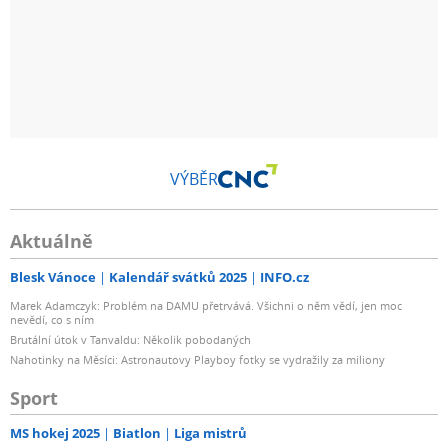
VÝBĚR
Aktuálně
Blesk Vánoce
Kalendář svátků 2025
INFO.cz
Marek Adamczyk: Problém na DAMU přetrvává. Všichni o něm vědí, jen moc
nevědí, co s ním
Brutální útok v Tanvaldu: Několik pobodaných
Nahotinky na Měsíci: Astronautovy Playboy fotky se vydražily za miliony
Sport
MS hokej 2025
Biatlon
Liga mistrů