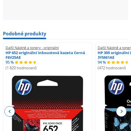
Podobné produkty
Další Náplně a tonery - originální
Další Náplně a tonery
HP 652 originální inkoustová kazeta černá
HP 305 originální
F6V25AE
3YM61AE
95 %
94 %
(1 820 hodnocení)
(472 hodnocení)
Previous
Next