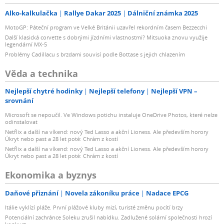
Alko-kalkulačka
Rallye Dakar 2025
Dálniční známka 2025
MotoGP: Páteční program ve Velké Británii uzavřel rekordním časem Bezzecchi
Další klasická corvette s dobrými jízdními vlastnostmi? Mitsuoka znovu využije
legendární MX-5
Problémy Cadillacu s brzdami souvisí podle Bottase s jejich chlazením
Věda a technika
Nejlepší chytré hodinky
Nejlepší telefony
Nejlepší VPN –
srovnání
Microsoft se nepoučil. Ve Windows potichu instaluje OneDrive Photos, které nelze
odinstalovat
Netflix a další na víkend: nový Ted Lasso a akční Lioness. Ale především horory
Úkryt nebo past a 28 let poté: Chrám z kostí
Netflix a další na víkend: nový Ted Lasso a akční Lioness. Ale především horory
Úkryt nebo past a 28 let poté: Chrám z kostí
Ekonomika a byznys
Daňové přiznání
Novela zákoníku práce
Nadace EPCG
Itálie vyklízí pláže. První plážové kluby mizí, turisté změnu pocítí brzy
Potenciální zachránce Soleku zrušil nabídku. Zadlužené solární společnosti hrozí