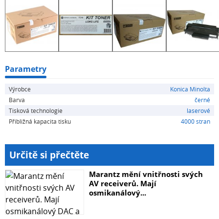
Parametry
Výrobce
Konica Minolta
Barva
černé
Tisková technologie
laserové
Přibližná kapacita tisku
4000 stran
Určitě si přečtěte
Marantz mění vnitřnosti svých
AV receiverů. Mají
osmikanálový...