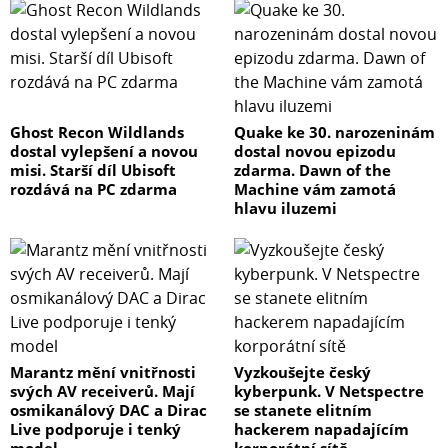
Ghost Recon Wildlands
Quake ke 30. narozeninám
dostal vylepšení a novou
dostal novou epizodu
misi. Starší díl Ubisoft
zdarma. Dawn of the
rozdává na PC zdarma
Machine vám zamotá
hlavu iluzemi
Marantz mění vnitřnosti
Vyzkoušejte český
svých AV receiverů. Mají
kyberpunk. V Netspectre
osmikanálový DAC a Dirac
se stanete elitním
Live podporuje i tenký
hackerem napadajícím
model
korporátní sítě