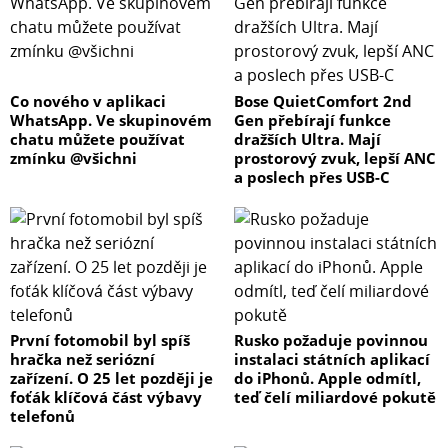
Co nového v aplikaci
Bose QuietComfort 2nd
WhatsApp. Ve skupinovém
Gen přebírají funkce
chatu můžete používat
dražších Ultra. Mají
zmínku @všichni
prostorový zvuk, lepší ANC
a poslech přes USB-C
První fotomobil byl spíš
Rusko požaduje povinnou
hračka než seriózní
instalaci státních aplikací
zařízení. O 25 let později je
do iPhonů. Apple odmítl,
foťák klíčová část výbavy
teď čelí miliardové pokutě
telefonů