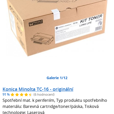
Galerie 1/12
Konica Minolta TC-16 - originální
91 %
(6 hodnocení)
Spotřební mat. k periferiím, Typ produktu spotřebního
materiálu: Barevná cartridge/toner/páska, Tisková
technologie: Laserová