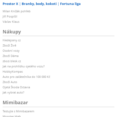
Prostor X
Branky, body, kokoti
Fortuna liga
Milan Knížák pohřeb
Jiří Pospíšil
Václav Klaus
Nákupy
hledejceny.cz
Zboží Živě
Osobní vozy
Zboží Dáma
zbozi.blesk.cz
Jak na prohlídku ojetého vozu?
HobbyKompas
Auto pro začátečníka do 100 000 Kč
Zboží Auto
Ojetá Škoda Octavia
Jak vybrat auto?
Mimibazar
Testujte s Mimibazarem
Monster High