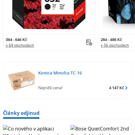
364 - 646 Kč
284 - 486 Kč
v 64 obchodech
v 56 obchodech
Konica Minolta TC-16
Nejnižší cena!
4 147 Kč
Články odjinud