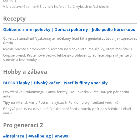
konkurz
V bratislavské rafinerii Slovnaft hořela nádrž, výbuch otřásl okolím
Recepty
Oblíbené zimní polévky
Domácí pekárny
Jídlo podle horoskopu
Cuketová zmrzlina? Vyzkoušejte nečekaný letní hit a geniální způsob, jak zpracovat
úrodu
Rychlé buchty s broskvemi: 5 receptů na sladké letní moučníky, které mají šťávu
Oopsie bread: Proteinové pečivo lehké jako obláček zvládnete připravit jen ze 3
surovin a bez mouky
Hobby a zábava
BLESK Tlapky
Divoký kačer
Netflix filmy a seriály
Osvěžení ve Schladmingu: Lamy, ferraty i koulovačka v létě jsou jen pár hodin
autem
Tipy na víkend: Harry Potter na výstavě! Folklor, bitvy i setkání vodníků
Přibývá paniky na dovolené: Vnuka paní Soni v hotelu poštípaly štěnice! Lékaři
varují
Pro generaci Z
#inspirace
#wellbeing
#news