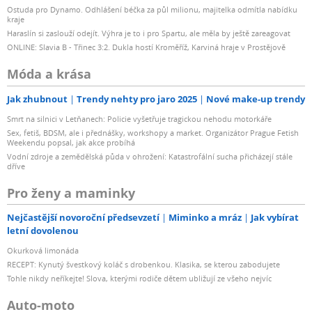
Ostuda pro Dynamo. Odhlášení béčka za půl milionu, majitelka odmítla nabídku
kraje
Haraslín si zaslouží odejít. Výhra je to i pro Spartu, ale měla by ještě zareagovat
ONLINE: Slavia B - Třinec 3:2. Dukla hostí Kroměříž, Karviná hraje v Prostějově
Móda a krása
Jak zhubnout
Trendy nehty pro jaro 2025
Nové make-up trendy
Smrt na silnici v Letňanech: Policie vyšetřuje tragickou nehodu motorkáře
Sex, fetiš, BDSM, ale i přednášky, workshopy a market. Organizátor Prague Fetish
Weekendu popsal, jak akce probíhá
Vodní zdroje a zemědělská půda v ohrožení: Katastrofální sucha přicházejí stále
dříve
Pro ženy a maminky
Nejčastější novoroční předsevzetí
Miminko a mráz
Jak vybírat
letní dovolenou
Okurková limonáda
RECEPT: Kynutý švestkový koláč s drobenkou. Klasika, se kterou zabodujete
Tohle nikdy neříkejte! Slova, kterými rodiče dětem ubližují ze všeho nejvíc
Auto-moto