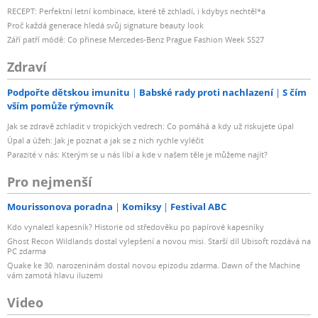
RECEPT: Perfektní letní kombinace, které tě zchladí, i kdybys nechtěl*a
Proč každá generace hledá svůj signature beauty look
Září patří módě: Co přinese Mercedes-Benz Prague Fashion Week SS27
Zdraví
Podpořte dětskou imunitu
Babské rady proti nachlazení
S čím
vším pomůže rýmovník
Jak se zdravě zchladit v tropických vedrech: Co pomáhá a kdy už riskujete úpal
Úpal a úžeh: Jak je poznat a jak se z nich rychle vyléčit
Parazité v nás: Kterým se u nás líbí a kde v našem těle je můžeme najít?
Pro nejmenší
Mourissonova poradna
Komiksy
Festival ABC
Kdo vynalezl kapesník? Historie od středověku po papírové kapesníky
Ghost Recon Wildlands dostal vylepšení a novou misi. Starší díl Ubisoft rozdává na
PC zdarma
Quake ke 30. narozeninám dostal novou epizodu zdarma. Dawn of the Machine
vám zamotá hlavu iluzemi
Video