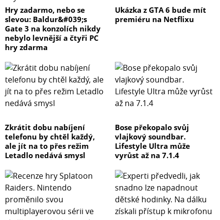
Hry zadarmo, nebo se
Ukázka z GTA 6 bude mít
slevou: Baldur&#039;s
premiéru na Netflixu
Gate 3 na konzolích nikdy
nebylo levnější a čtyři PC
hry zdarma
Zkrátit dobu nabíjení
Bose překopalo svůj
telefonu by chtěl každý,
vlajkový soundbar.
ale jít na to přes režim
Lifestyle Ultra může
Letadlo nedává smysl
vyrůst až na 7.1.4