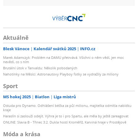
VÝBĚR
Aktuálně
Blesk Vánoce
Kalendář svátků 2025
INFO.cz
Marek Adamczyk: Problém na DAMU přetrvává. Všichni o něm vědí, jen moc
nevědí, co s ním
Brutální útok v Tanvaldu: Několik pobodaných
Nahotinky na Měsíci: Astronautovy Playboy fotky se vydražily za miliony
Sport
MS hokej 2025
Biatlon
Liga mistrů
Ostuda pro Dynamo. Odhlášení béčka za půl milionu, majitelka odmítla nabídku
kraje
Haraslín si zaslouží odejít. Výhra je to i pro Spartu, ale měla by ještě zareagovat
ONLINE: Slavia B - Třinec 3:2. Dukla hostí Kroměříž, Karviná hraje v Prostějově
Móda a krása