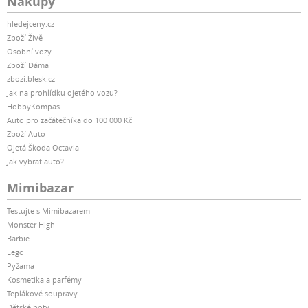
Nákupy
hledejceny.cz
Zboží Živě
Osobní vozy
Zboží Dáma
zbozi.blesk.cz
Jak na prohlídku ojetého vozu?
HobbyKompas
Auto pro začátečníka do 100 000 Kč
Zboží Auto
Ojetá Škoda Octavia
Jak vybrat auto?
Mimibazar
Testujte s Mimibazarem
Monster High
Barbie
Lego
Pyžama
Kosmetika a parfémy
Teplákové soupravy
Dětské boty