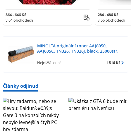
364 - 646 Kč
284 - 486 Kč
v 64 obchodech
v 56 obchodech
MINOLTA originální toner AAJ6050,
AAJ605C, TN326, TN326J, black, 25000str.
Nejnižší cena!
1 516 Kč
Články odjinud