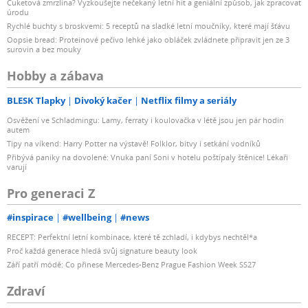
Cuketová zmrzlina? Vyzkoušejte nečekaný letní hit a geniální způsob, jak zpracovat
úrodu
Rychlé buchty s broskvemi: 5 receptů na sladké letní moučníky, které mají šťávu
Oopsie bread: Proteinové pečivo lehké jako obláček zvládnete připravit jen ze 3
surovin a bez mouky
Hobby a zábava
BLESK Tlapky
Divoký kačer
Netflix filmy a seriály
Osvěžení ve Schladmingu: Lamy, ferraty i koulovačka v létě jsou jen pár hodin
autem
Tipy na víkend: Harry Potter na výstavě! Folklor, bitvy i setkání vodníků
Přibývá paniky na dovolené: Vnuka paní Soni v hotelu poštípaly štěnice! Lékaři
varují
Pro generaci Z
#inspirace
#wellbeing
#news
RECEPT: Perfektní letní kombinace, které tě zchladí, i kdybys nechtěl*a
Proč každá generace hledá svůj signature beauty look
Září patří módě: Co přinese Mercedes-Benz Prague Fashion Week SS27
Zdraví