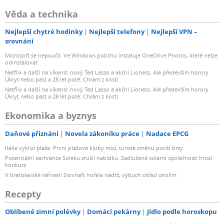
Věda a technika
Nejlepší chytré hodinky
Nejlepší telefony
Nejlepší VPN –
srovnání
Microsoft se nepoučil. Ve Windows potichu instaluje OneDrive Photos, které nelze
odinstalovat
Netflix a další na víkend: nový Ted Lasso a akční Lioness. Ale především horory
Úkryt nebo past a 28 let poté: Chrám z kostí
Netflix a další na víkend: nový Ted Lasso a akční Lioness. Ale především horory
Úkryt nebo past a 28 let poté: Chrám z kostí
Ekonomika a byznys
Daňové přiznání
Novela zákoníku práce
Nadace EPCG
Itálie vyklízí pláže. První plážové kluby mizí, turisté změnu pocítí brzy
Potenciální zachránce Soleku zrušil nabídku. Zadlužené solární společnosti hrozí
konkurz
V bratislavské rafinerii Slovnaft hořela nádrž, výbuch otřásl okolím
Recepty
Oblíbené zimní polévky
Domácí pekárny
Jídlo podle horoskopu