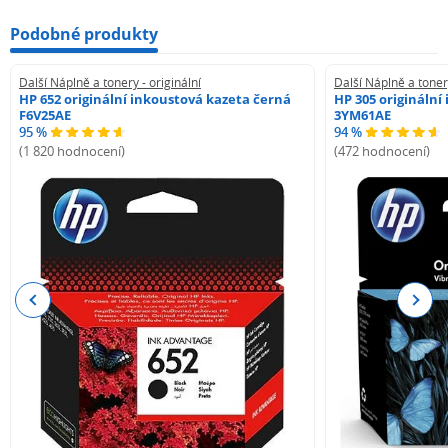
Podobné produkty
Další Náplně a tonery - originální
Další Náplně a tonery
HP 652 originální inkoustová kazeta černá
HP 305 originální
F6V25AE
3YM61AE
95 %
94 %
(1 820 hodnocení)
(472 hodnocení)
Previous
Next