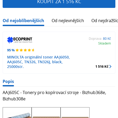
KOUPIT ZA 1 516 KČ
Od nejoblíbenějších
Od nejlevnějších
Od nejdražší
Doprava:
80 Kč
Skladem
95 %
MINOLTA originální toner AAJ6050,
AAJ605C, TN326, TN326J, black,
25000str.
1 516 Kč
Popis
AAJ605C - Tonery pro kopírovací stroje - Bizhub368e,
Bizhub308e