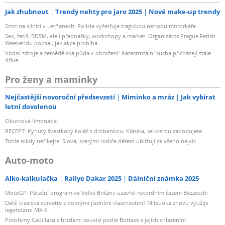
Jak zhubnout
Trendy nehty pro jaro 2025
Nové make-up trendy
Smrt na silnici v Letňanech: Policie vyšetřuje tragickou nehodu motorkáře
Sex, fetiš, BDSM, ale i přednášky, workshopy a market. Organizátor Prague Fetish
Weekendu popsal, jak akce probíhá
Vodní zdroje a zemědělská půda v ohrožení: Katastrofální sucha přicházejí stále
dříve
Pro ženy a maminky
Nejčastější novoroční předsevzetí
Miminko a mráz
Jak vybírat
letní dovolenou
Okurková limonáda
RECEPT: Kynutý švestkový koláč s drobenkou. Klasika, se kterou zabodujete
Tohle nikdy neříkejte! Slova, kterými rodiče dětem ubližují ze všeho nejvíc
Auto-moto
Alko-kalkulačka
Rallye Dakar 2025
Dálniční známka 2025
MotoGP: Páteční program ve Velké Británii uzavřel rekordním časem Bezzecchi
Další klasická corvette s dobrými jízdními vlastnostmi? Mitsuoka znovu využije
legendární MX-5
Problémy Cadillacu s brzdami souvisí podle Bottase s jejich chlazením