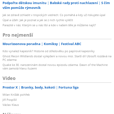
Podpořte dětskou imunitu
Babské rady proti nachlazení
S čím
vším pomůže rýmovník
Jak se zdravě zchladit v tropických vedrech: Co pomáhá a kdy už riskujete úpal
Úpal a úžeh: Jak je poznat a jak se z nich rychle vyléčit
Parazité v nás: Kterým se u nás líbí a kde v našem těle je můžeme najít?
Pro nejmenší
Mourissonova poradna
Komiksy
Festival ABC
Kdo vynalezl kapesník? Historie od středověku po papírové kapesníky
Ghost Recon Wildlands dostal vylepšení a novou misi. Starší díl Ubisoft rozdává na
PC zdarma
Quake ke 30. narozeninám dostal novou epizodu zdarma. Dawn of the Machine
vám zamotá hlavu iluzemi
Video
Prostor X
Branky, body, kokoti
Fortuna liga
Milan Knížák pohřeb
Jiří Pospíšil
Václav Klaus