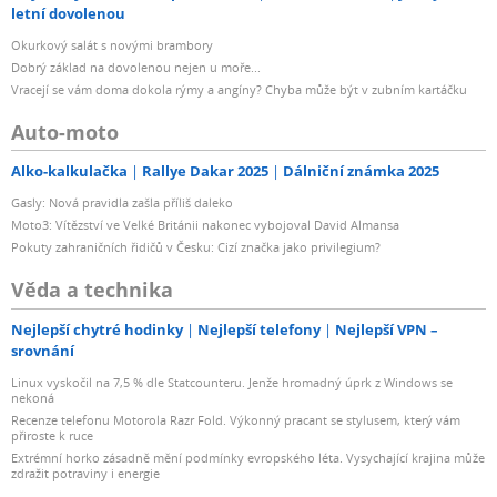
letní dovolenou
Okurkový salát s novými brambory
Dobrý základ na dovolenou nejen u moře...
Vracejí se vám doma dokola rýmy a angíny? Chyba může být v zubním kartáčku
Auto-moto
Alko-kalkulačka
Rallye Dakar 2025
Dálniční známka 2025
Gasly: Nová pravidla zašla příliš daleko
Moto3: Vítězství ve Velké Británii nakonec vybojoval David Almansa
Pokuty zahraničních řidičů v Česku: Cizí značka jako privilegium?
Věda a technika
Nejlepší chytré hodinky
Nejlepší telefony
Nejlepší VPN –
srovnání
Linux vyskočil na 7,5 % dle Statcounteru. Jenže hromadný úprk z Windows se
nekoná
Recenze telefonu Motorola Razr Fold. Výkonný pracant se stylusem, který vám
přiroste k ruce
Extrémní horko zásadně mění podmínky evropského léta. Vysychající krajina může
zdražit potraviny i energie