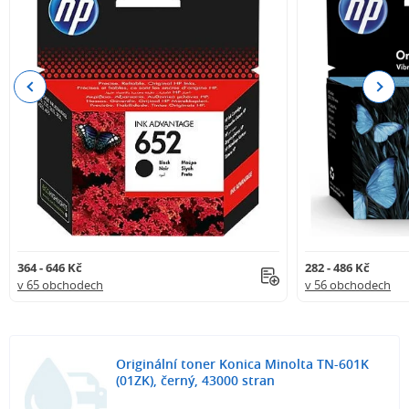
Previous
Next
364 - 646 Kč
282 - 486 Kč
v 65 obchodech
v 56 obchodech
Originální toner Konica Minolta TN-601K
(01ZK), černý, 43000 stran