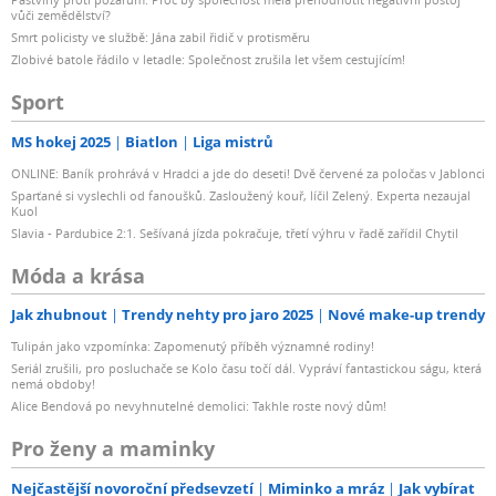
vůči zemědělství?
Smrt policisty ve službě: Jána zabil řidič v protisměru
Zlobivé batole řádilo v letadle: Společnost zrušila let všem cestujícím!
Sport
MS hokej 2025
Biatlon
Liga mistrů
ONLINE: Baník prohrává v Hradci a jde do deseti! Dvě červené za poločas v Jablonci
Sparťané si vyslechli od fanoušků. Zasloužený kouř, líčil Zelený. Experta nezaujal
Kuol
Slavia - Pardubice 2:1. Sešívaná jízda pokračuje, třetí výhru v řadě zařídil Chytil
Móda a krása
Jak zhubnout
Trendy nehty pro jaro 2025
Nové make-up trendy
Tulipán jako vzpomínka: Zapomenutý příběh významné rodiny!
Seriál zrušili, pro posluchače se Kolo času točí dál. Vypráví fantastickou ságu, která
nemá obdoby!
Alice Bendová po nevyhnutelné demolici: Takhle roste nový dům!
Pro ženy a maminky
Nejčastější novoroční předsevzetí
Miminko a mráz
Jak vybírat