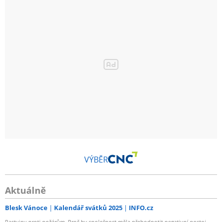
VÝBĚR
Aktuálně
Blesk Vánoce
Kalendář svátků 2025
INFO.cz
Pastviny proti požárům. Proč by společnost měla přehodnotit negativní postoj