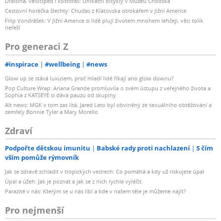
Draisina, velocipéd i kostitřas: Unikátní bicykly v Muzeu Chodska
Cestovní horečka šlechty: Chuďas z Klatovska otrokářem v Jižní Americe
Filip Vondrášek: V Jižní Americe si lidé plují životem mnohem lehčeji, věci tolik
neřeší
Pro generaci Z
#inspirace
#wellbeing
#news
Glow up se stává luxusem, proč mladí lidé říkají ano glow downu?
Pop Culture Wrap: Ariana Grande promluvila o svém ústupu z veřejného života a
Sophia z KATSEYE si dává pauzu od skupiny
Alt news: MGK v tom zas lítá, Jared Leto byl obviněný ze sexuálního obtěžování a
zemřely Bonnie Tyler a Mary Morello
Zdraví
Podpořte dětskou imunitu
Babské rady proti nachlazení
S čím
vším pomůže rýmovník
Jak se zdravě zchladit v tropických vedrech: Co pomáhá a kdy už riskujete úpal
Úpal a úžeh: Jak je poznat a jak se z nich rychle vyléčit
Parazité v nás: Kterým se u nás líbí a kde v našem těle je můžeme najít?
Pro nejmenší