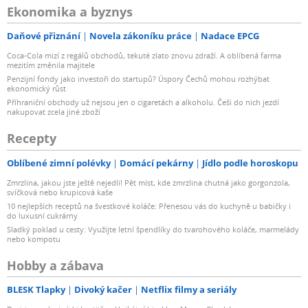
Ekonomika a byznys
Daňové přiznání
Novela zákoníku práce
Nadace EPCG
Coca-Cola mizí z regálů obchodů, tekuté zlato znovu zdraží. A oblíbená farma
mezitím změnila majitele
Penzijní fondy jako investoři do startupů? Úspory Čechů mohou rozhýbat
ekonomický růst
Příhraniční obchody už nejsou jen o cigaretách a alkoholu. Češi do nich jezdí
nakupovat zcela jiné zboží
Recepty
Oblíbené zimní polévky
Domácí pekárny
Jídlo podle horoskopu
Zmrzlina, jakou jste ještě nejedli! Pět míst, kde zmrzlina chutná jako gorgonzola,
svíčková nebo krupicová kaše
10 nejlepších receptů na švestkové koláče: Přenesou vás do kuchyně u babičky i
do luxusní cukrárny
Sladký poklad u cesty: Využijte letní špendlíky do tvarohového koláče, marmelády
nebo kompotu
Hobby a zábava
BLESK Tlapky
Divoký kačer
Netflix filmy a seriály