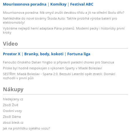
Mourissonova poradna
Komiksy
Festival ABC
Mourrisonova poradna: Má smysl zrušit devátou třídu a jít na střední školu dřív?
Nahlédněte do nové továrny Škoda Auto: Takhle probíhá výroba baterií pro
elektromobily!
Vybíráme nejlepší herní adaptace Pána prstenů. Moderní pecky i historicky první
kroky
Video
Prostor X
Branky, body, kokoti
Fortuna liga
Fanoušci čínského Dalian Yingbo si připravili parádní choreo pro Stanciua
Priske byl hodně nespokojen s výkonem Sparty v Mladé Boleslavi
SESTŘIH: Mladá Boleslav - Sparta 2:0. Bezzubí Letenští opět ztratili. Domácí
rozhodli v první půli
Nákupy
hledejceny.cz
Zboží Živě
Osobní vozy
Zboží Dáma
zbozi.blesk.cz
Jak na prohlídku ojetého vozu?