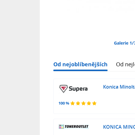
Galerie 1/
Od nejoblíbenějších
Od nejl
Konica Minolt
100 %
KONICA MINOL