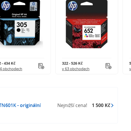
 - 434 Kč
322 - 526 Kč
5
54 obchodech
v 63 obchodech
601K - originální
Nejnižší cena!
1 500 Kč