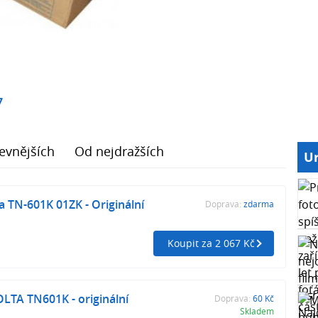
7
evnějších
Od nejdražších
Ur
a TN-601K 01ZK - Originální
Doprava:
zdarma
Koupit za 2 067 Kč
TA TN601K - originální
Doprava:
60 Kč
Skladem