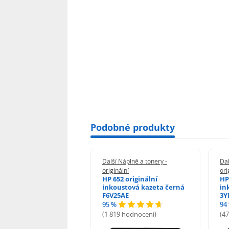
Podobné produkty
 Náplně a tonery -
Další Náplně a tonery -
Dal
nální
originální
ori
n 5438C001 -
HP 652 originální
HP
inální
inkoustová kazeta černá
in
F6V25AE
3Y
95 %
94
hodnocení)
(1 819 hodnocení)
(4