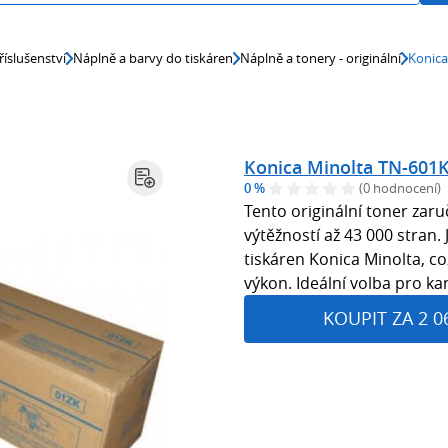
říslušenství
Náplně a barvy do tiskáren
Náplně a tonery - originální
Konica
Konica Minolta TN-601K 
0 %
(0 hodnocení)
Tento originální toner zaru
výtěžností až 43 000 stran.
tiskáren Konica Minolta, což
výkon. Ideální volba pro ka
KOUPIT ZA 2 0