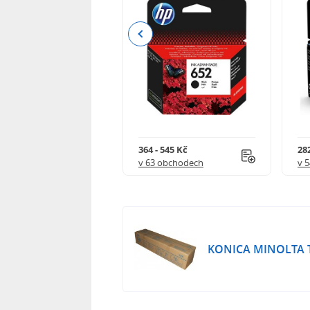
Previous
 732 Kč
364 - 545 Kč
282
 obchodech
v 63 obchodech
v 
KONICA MINOLTA TN