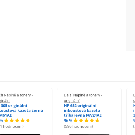
ší Náplně a tonery -
Další Náplně a tonery -
D
ginální
originální
o
 305 originální
HP 652 originální
koustová kazeta černá
inkoustová kazeta
M61AE
tříbarevná F6V24AE
 %
96 %
71 hodnocení)
(596 hodnocení)