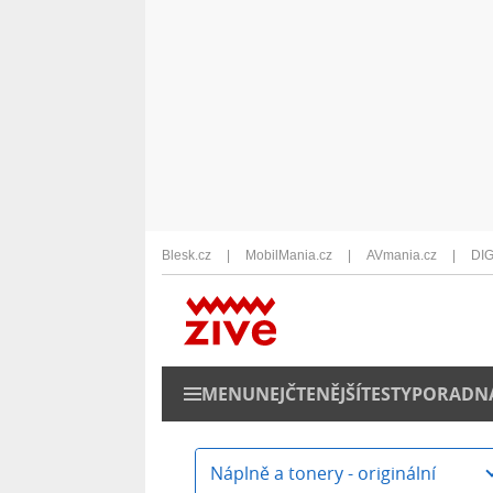
Blesk.cz
MobilMania.cz
AVmania.cz
DIG
MENU
NEJČTENĚJŠÍ
TESTY
PORADN
Náplně a tonery - originální