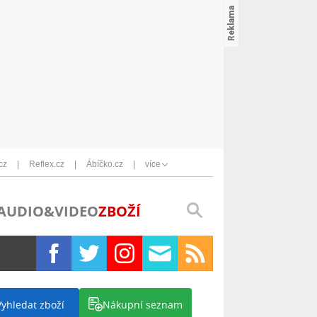
cz
Reflex.cz
Ábíčko.cz
více
AUDIO&VIDEO
ZBOŽÍ
Vyhledat zboží
Nákupní seznam