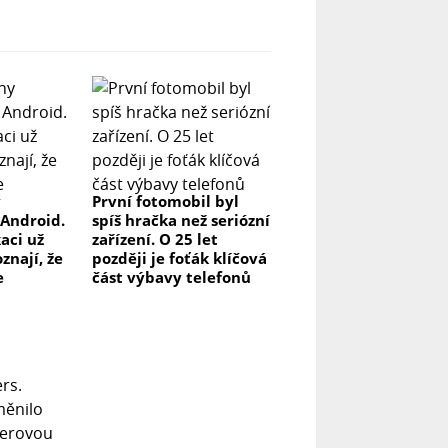
y
První fotomobil byl
 Android.
spíš hračka než seriózní
kaci už
zařízení. O 25 let
znají, že
později je foťák klíčová
e
část výbavy telefonů