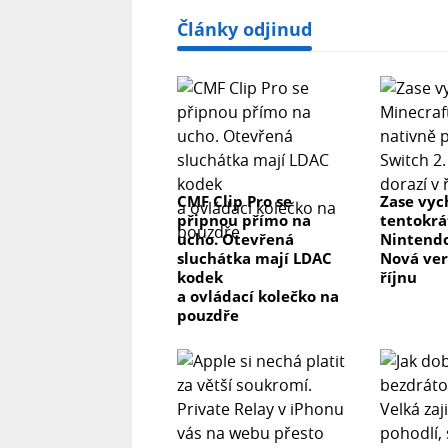
Články odjinud
CMF Clip Pro se
Zase vyc
připnou přímo na
tentokrá
ucho. Otevřená
Nintendo
sluchátka mají LDAC
Nová ver
kodek
říjnu
a ovládací kolečko na
pouzdře