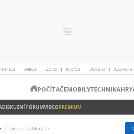
Iarena.cz
Auto.cz
E15.cz
iSport.cz
Doupě.cz
AutoRevue.
POČÍTAČE
MOBILY
TECHNIKA
HRY
A
DISKUZNÍ FÓRUM
VIDEO
PREMIUM