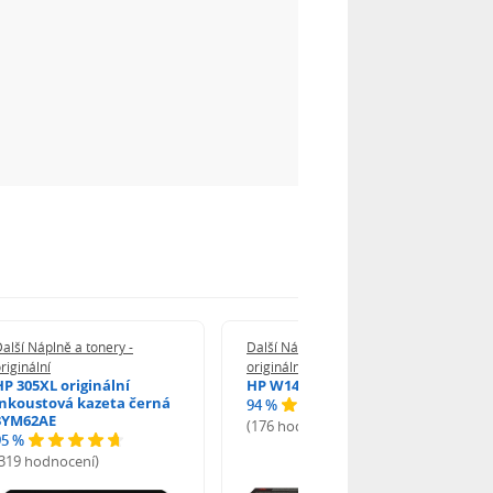
alší Náplně a tonery -
Další Náplně a tonery -
riginální
originální
HP 305XL originální
HP W1420A - originální
inkoustová kazeta černá
94 %
3YM62AE
(176 hodnocení)
95 %
(319 hodnocení)