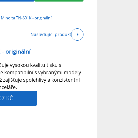
 Minolta TN-601K - originální
Následující produkt
- originální
čuje vysokou kvalitu tisku s
 Je kompatibilní s vybranými modely
 zajišťuje spolehlivý a konzistentní
nceláře.
67 KČ