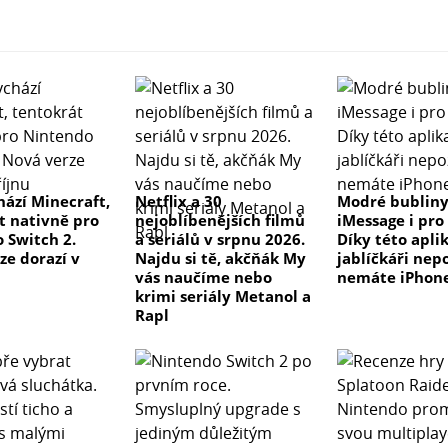
hází Minecraft,
Netflix a 30
Modré bublin
t nativně pro
nejoblíbenějších filmů
iMessage i pro
 Switch 2.
a seriálů v srpnu 2026.
Díky této apli
ze dorazí v
Najdu si tě, akčňák My
jablíčkáři nepo
vás naučíme nebo
nemáte iPhon
krimi seriály Metanol a
Rapl