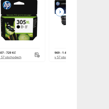
Next
07 - 729 Kč
969 - 1 490 Kč
v 57 obchodech
v 57 obchodech