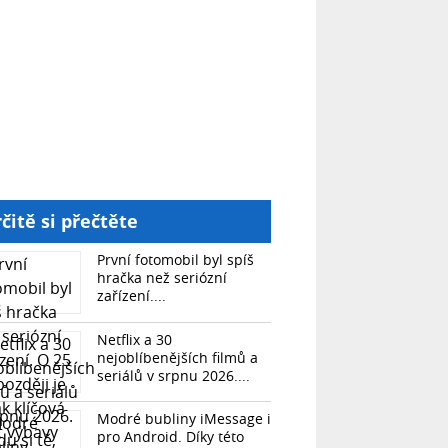
čitě si přečtěte
První fotomobil byl spíš
hračka než seriózní
zařízení....
Netflix a 30
nejoblíbenějších filmů a
seriálů v srpnu 2026....
Modré bubliny iMessage i
pro Android. Díky této