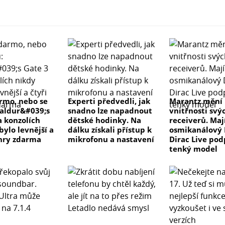
rmo, nebo se
Experti předvedli, jak
Marantz mění
Baldur&#039;s
snadno lze napadnout
vnitřnosti svý
a konzolích
dětské hodinky. Na
receiverů. Maj
bylo levnější a
dálku získali přístup k
osmikanálový 
 hry zdarma
mikrofonu a nastavení
Dirac Live pod
tenký model