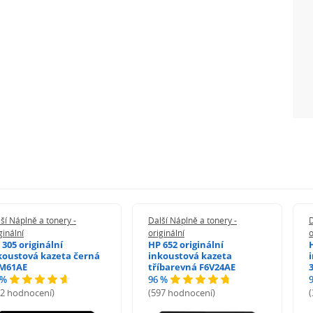
ší Náplně a tonery -
Další Náplně a tonery -
D
ginální
originální
o
 305 originální
HP 652 originální
koustová kazeta černá
inkoustová kazeta
M61AE
tříbarevná F6V24AE
 %
96 %
72 hodnocení)
(597 hodnocení)