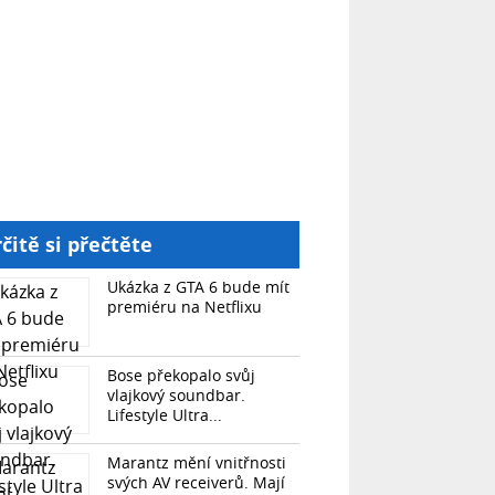
čitě si přečtěte
Ukázka z GTA 6 bude mít
premiéru na Netflixu
Bose překopalo svůj
vlajkový soundbar.
Lifestyle Ultra...
Marantz mění vnitřnosti
svých AV receiverů. Mají