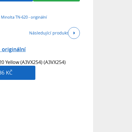
 Minolta TN-620 - originální
Následující produkt
 originální
20 Yellow (A3VX254) (A3VX254)
36 KČ