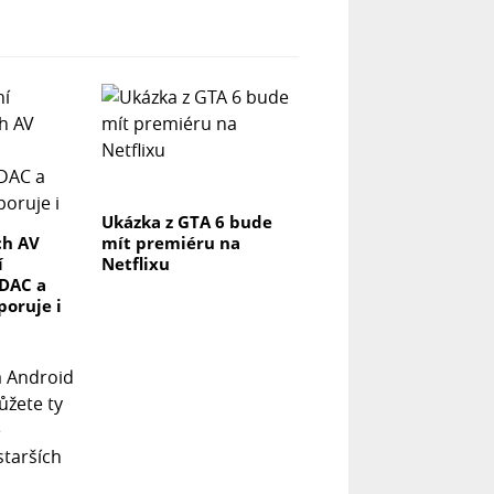
Ukázka z GTA 6 bude
ch AV
mít premiéru na
í
Netflixu
DAC a
poruje i