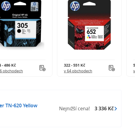
 - 486 Kč
322 - 551 Kč
5
56 obchodech
v 64 obchodech
er TN-620 Yellow
Nejnižší cena!
3 336 Kč