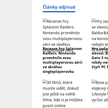
Články odjinud
Recenze hry Splatoon
Hry zada
Raiders. Nintendo
slevou: 
proměnilo svou
Gate 3 n
multiplayerovou sérii
nikdy ne
ve skvělou
čtyři PC
singleplayerovku