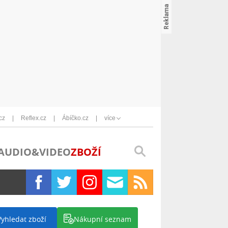
cz
Reflex.cz
Ábíčko.cz
více
AUDIO&VIDEO
ZBOŽÍ
Vyhledat zboží
Nákupní seznam