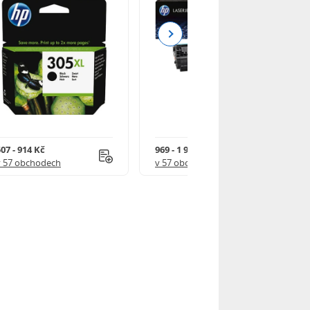
Next
07 - 914 Kč
969 - 1 918 Kč
v 57 obchodech
v 57 obchodech