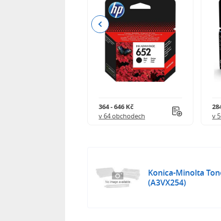
Previous
 901 Kč
364 - 646 Kč
284
 obchodech
v 64 obchodech
v 
Konica-Minolta Ton
(A3VX254)