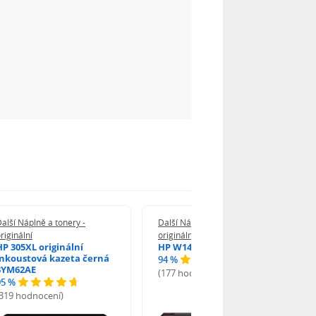
alší Náplně a tonery -
Další Náplně a tonery -
riginální
originální
HP 305XL originální
HP W1420A - originální
inkoustová kazeta černá
94 %
3YM62AE
(177 hodnocení)
95 %
(319 hodnocení)