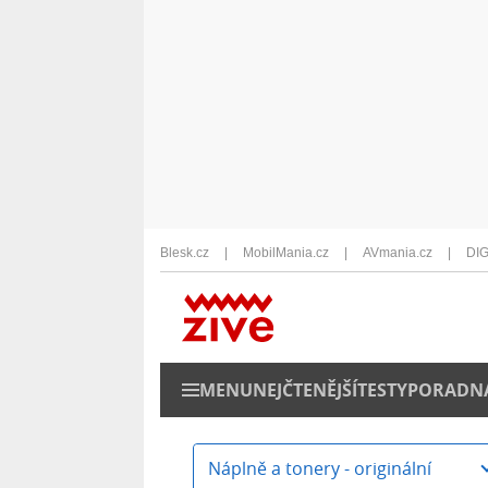
Blesk.cz
MobilMania.cz
AVmania.cz
DIG
MENU
NEJČTENĚJŠÍ
TESTY
PORADN
Náplně a tonery - originální