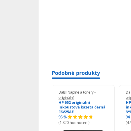
Podobné produkty
 Náplně a tonery -
Další Náplně a tonery -
Dal
nální
originální
ori
her TNB023 -
HP 652 originální
HP
inální
inkoustová kazeta černá
in
F6V25AE
3Y
95 %
94
hodnocení)
(1 820 hodnocení)
(4