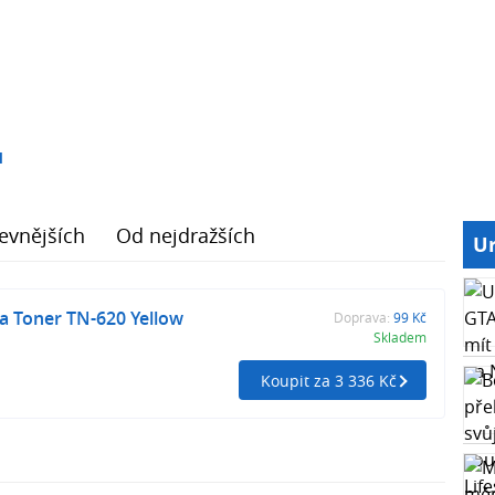
1
evnějších
Od nejdražších
Ur
a Toner TN-620 Yellow
Doprava:
99 Kč
Skladem
Koupit za 3 336 Kč