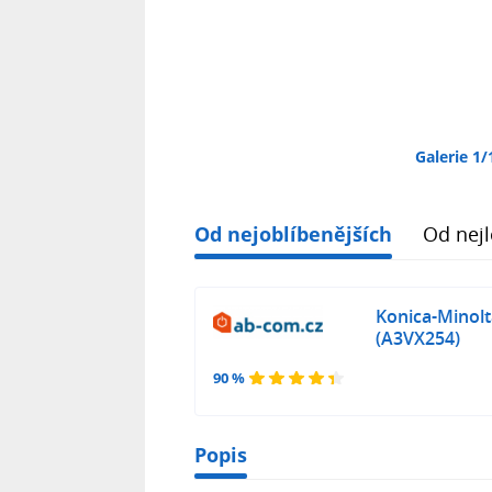
Galerie 1/
Od nejoblíbenějších
Od nejl
Konica-Minolt
(A3VX254)
90 %
Popis