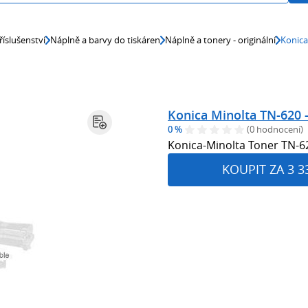
říslušenství
Náplně a barvy do tiskáren
Náplně a tonery - originální
Konica
Konica Minolta TN-620 -
0 %
(0 hodnocení)
Konica-Minolta Toner TN-6
KOUPIT ZA 3 3