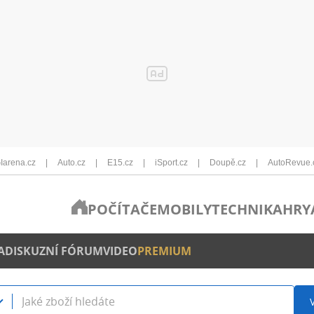
Iarena.cz
Auto.cz
E15.cz
iSport.cz
Doupě.cz
AutoRevue.
POČÍTAČE
MOBILY
TECHNIKA
HRY
A
DISKUZNÍ FÓRUM
VIDEO
PREMIUM