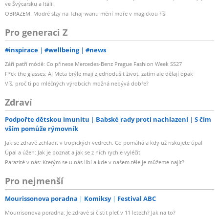
ve Švýcarsku a Itálii
OBRAZEM: Modré slzy na Tchaj-wanu mění moře v magickou říši
Pro generaci Z
#inspirace
#wellbeing
#news
Září patří módě: Co přinese Mercedes-Benz Prague Fashion Week SS27
F*ck the glasses: AI Meta brýle mají zjednodušit život, zatím ale dělají opak
Víš, proč ti po mléčných výrobcích možná nebývá dobře?
Zdraví
Podpořte dětskou imunitu
Babské rady proti nachlazení
S čím
vším pomůže rýmovník
Jak se zdravě zchladit v tropických vedrech: Co pomáhá a kdy už riskujete úpal
Úpal a úžeh: Jak je poznat a jak se z nich rychle vyléčit
Parazité v nás: Kterým se u nás líbí a kde v našem těle je můžeme najít?
Pro nejmenší
Mourissonova poradna
Komiksy
Festival ABC
Mourrisonova poradna: Je zdravé si čistit pleť v 11 letech? Jak na to?