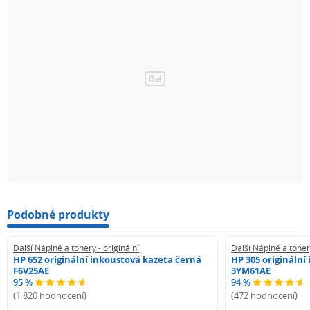
Podobné produkty
Další Náplně a tonery - originální
Další Náplně a tonery
HP 652 originální inkoustová kazeta černá
HP 305 originální
F6V25AE
3YM61AE
95 %
94 %
(1 820 hodnocení)
(472 hodnocení)