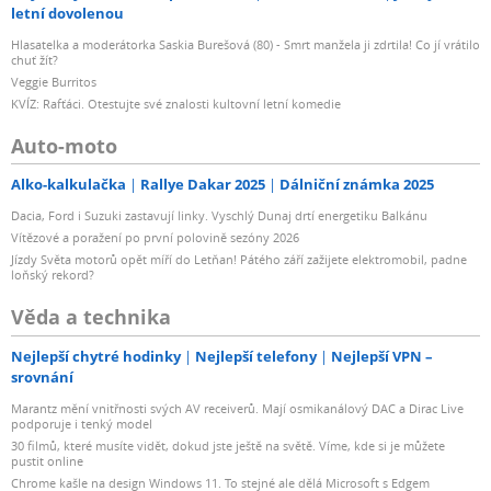
letní dovolenou
Hlasatelka a moderátorka Saskia Burešová (80) - Smrt manžela ji zdrtila! Co jí vrátilo
chuť žít?
Veggie Burritos
KVÍZ: Rafťáci. Otestujte své znalosti kultovní letní komedie
Auto-moto
Alko-kalkulačka
Rallye Dakar 2025
Dálniční známka 2025
Dacia, Ford i Suzuki zastavují linky. Vyschlý Dunaj drtí energetiku Balkánu
Vítězové a poražení po první polovině sezóny 2026
Jízdy Světa motorů opět míří do Letňan! Pátého září zažijete elektromobil, padne
loňský rekord?
Věda a technika
Nejlepší chytré hodinky
Nejlepší telefony
Nejlepší VPN –
srovnání
Marantz mění vnitřnosti svých AV receiverů. Mají osmikanálový DAC a Dirac Live
podporuje i tenký model
30 filmů, které musíte vidět, dokud jste ještě na světě. Víme, kde si je můžete
pustit online
Chrome kašle na design Windows 11. To stejné ale dělá Microsoft s Edgem