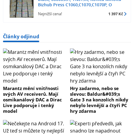
Bizhub Press C1060,C1070,C1070P, O
Nejnižší cena!
1 397 Kč
Články odjinud
Marantz mění vnitřnosti
Hry zadarmo, nebo se
svých AV receiverů. Mají
slevou: Baldur&#039;s
osmikanálový DAC a Dirac
Gate 3 na konzolích nikdy
Live podporuje i tenký
nebylo levnější a čtyři PC
model
hry zdarma