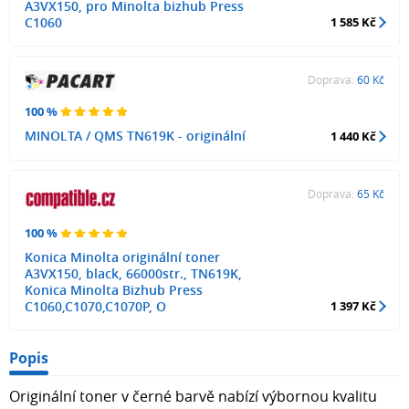
A3VX150, pro Minolta bizhub Press
C1060
1 585 Kč
Doprava:
60 Kč
100 %
MINOLTA / QMS TN619K - originální
1 440 Kč
Doprava:
65 Kč
100 %
Konica Minolta originální toner
A3VX150, black, 66000str., TN619K,
Konica Minolta Bizhub Press
C1060,C1070,C1070P, O
1 397 Kč
Popis
Originální toner v černé barvě nabízí výbornou kvalitu