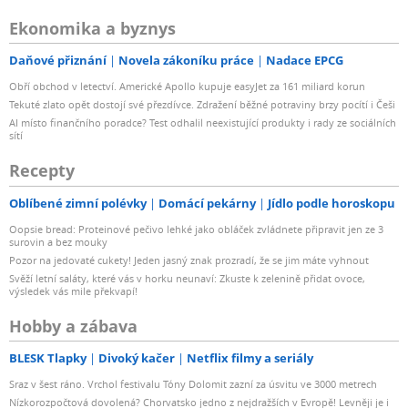
Ekonomika a byznys
Daňové přiznání
Novela zákoníku práce
Nadace EPCG
Obří obchod v letectví. Americké Apollo kupuje easyJet za 161 miliard korun
Tekuté zlato opět dostojí své přezdívce. Zdražení běžné potraviny brzy pocítí i Češi
AI místo finančního poradce? Test odhalil neexistující produkty i rady ze sociálních
sítí
Recepty
Oblíbené zimní polévky
Domácí pekárny
Jídlo podle horoskopu
Oopsie bread: Proteinové pečivo lehké jako obláček zvládnete připravit jen ze 3
surovin a bez mouky
Pozor na jedovaté cukety! Jeden jasný znak prozradí, že se jim máte vyhnout
Svěží letní saláty, které vás v horku neunaví: Zkuste k zelenině přidat ovoce,
výsledek vás mile překvapí!
Hobby a zábava
BLESK Tlapky
Divoký kačer
Netflix filmy a seriály
Sraz v šest ráno. Vrchol festivalu Tóny Dolomit zazní za úsvitu ve 3000 metrech
Nízkorozpočtová dovolená? Chorvatsko jedno z nejdražších v Evropě! Levněji je i