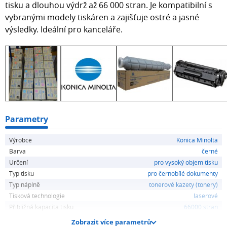
tisku a dlouhou výdrž až 66 000 stran. Je kompatibilní s
vybranými modely tiskáren a zajišťuje ostré a jasné
výsledky. Ideální pro kanceláře.
Parametry
Výrobce
Konica Minolta
Barva
černé
Určení
pro vysoký objem tisku
Typ tisku
pro černobílé dokumenty
Typ náplně
tonerové kazety (tonery)
Tisková technologie
laserové
Přibližná kapacita tisku
66000 stran
Zobrazit více parametrů