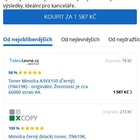
výsledky. Ideální pro kanceláře.
KOUPIT ZA 1 587 KČ
Od nejoblíbenějších
Od nejlevnějších
Od nejdražší
Doprava:
79 Kč
98 %
Toner Minolta A3VX150 (Černý)
(TN619K) - originální. Životnost je cca
66000 stran A4.
1 587 Kč
Doprava:
215 Kč
100 %
Minolta černý (black) toner, TN619K,