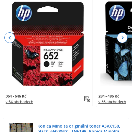
Previous
Next
364 - 646 Kč
284 - 486 Kč
v 64 obchodech
v 56 obchodech
Konica Minolta originální toner A3VX150,
black, 66000str., TN619K, Konica Minolta