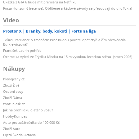
Ukázka z GTA 6 bude mít premiéru na Netflixu
Forza Horizon 6 (recenze): Oblíbené arkádové závody se přesouvají do ulic Tokia!
Video
Prostor X
Branky, body, kokoti
Fortuna liga
Tvůrci StarDance o změnách: Proč budou porotci opět čtyři a čím přesvědčila
Burkiewiczová?
František Laurin pohřeb
Ochmelka vylezl ve Frýdku-Místku na 15 m vysokou lezeckou stěnu. (srpen 2026)
Nákupy
hledejceny.cz
Zboží Živě
Osobní vozy
Zboží Dáma
zbozi.blesk.cz
Jak na prohlídku ojetého vozu?
HobbyKompas
Auto pro začátečníka do 100 000 Kč
Zboží Auto
Ojetá Škoda Octavia