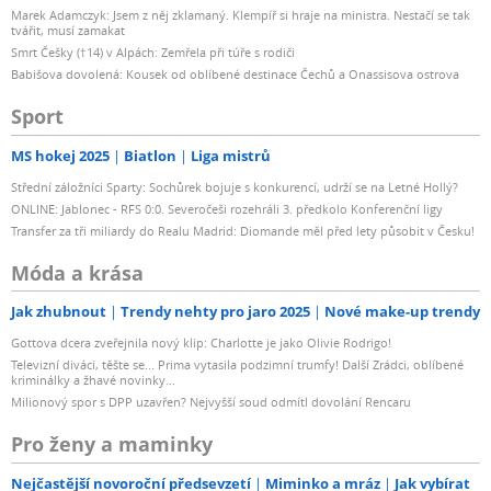
Marek Adamczyk: Jsem z něj zklamaný. Klempíř si hraje na ministra. Nestačí se tak
tvářit, musí zamakat
Smrt Češky (†14) v Alpách: Zemřela při túře s rodiči
Babišova dovolená: Kousek od oblíbené destinace Čechů a Onassisova ostrova
Sport
MS hokej 2025
Biatlon
Liga mistrů
Střední záložníci Sparty: Sochůrek bojuje s konkurencí, udrží se na Letné Hollý?
ONLINE: Jablonec - RFS 0:0. Severočeši rozehráli 3. předkolo Konferenční ligy
Transfer za tři miliardy do Realu Madrid: Diomande měl před lety působit v Česku!
Móda a krása
Jak zhubnout
Trendy nehty pro jaro 2025
Nové make-up trendy
Gottova dcera zveřejnila nový klip: Charlotte je jako Olivie Rodrigo!
Televizní diváci, těšte se... Prima vytasila podzimní trumfy! Další Zrádci, oblíbené
kriminálky a žhavé novinky...
Milionový spor s DPP uzavřen? Nejvyšší soud odmítl dovolání Rencaru
Pro ženy a maminky
Nejčastější novoroční předsevzetí
Miminko a mráz
Jak vybírat