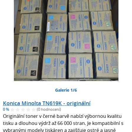
Galerie 1/6
Konica Minolta TN619K - originální
0 %
(0 hodnocení)
Originální toner v černé barvě nabízí výbornou kvalitu
tisku a dlouhou výdrž až 66 000 stran. Je kompatibilní s
vybranými modely tiskáren a zajišťuje ostré a jasné