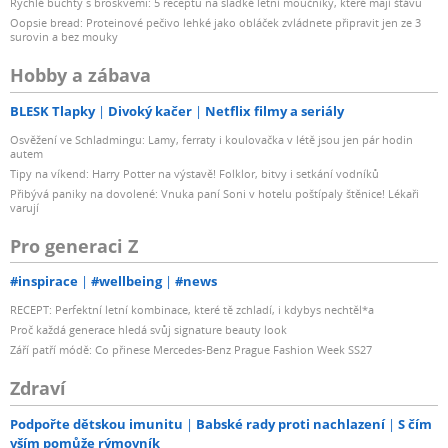
Rychlé buchty s broskvemi: 5 receptů na sladké letní moučníky, které mají šťávu
Oopsie bread: Proteinové pečivo lehké jako obláček zvládnete připravit jen ze 3
surovin a bez mouky
Hobby a zábava
BLESK Tlapky
Divoký kačer
Netflix filmy a seriály
Osvěžení ve Schladmingu: Lamy, ferraty i koulovačka v létě jsou jen pár hodin
autem
Tipy na víkend: Harry Potter na výstavě! Folklor, bitvy i setkání vodníků
Přibývá paniky na dovolené: Vnuka paní Soni v hotelu poštípaly štěnice! Lékaři
varují
Pro generaci Z
#inspirace
#wellbeing
#news
RECEPT: Perfektní letní kombinace, které tě zchladí, i kdybys nechtěl*a
Proč každá generace hledá svůj signature beauty look
Září patří módě: Co přinese Mercedes-Benz Prague Fashion Week SS27
Zdraví
Podpořte dětskou imunitu
Babské rady proti nachlazení
S čím
vším pomůže rýmovník