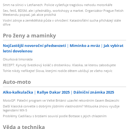
Smrt na silnici v Letňanech: Policie vyšetřuje tragickou nehodu motorkáře
Sex, fetiš, BDSM, ale i přednášky, workshopy a market. Organizátor Prague Fetish
Weekendu popsal, jak akce probíhá
Vodní zdroje a zemědělská půda v ohrožení: Katastrofální sucha přicházejí stále
dříve
Pro ženy a maminky
Nejčastější novoroční předsevzetí
Miminko a mráz
Jak vybírat
letní dovolenou
Okurková limonáda
RECEPT: Kynutý švestkový koláč s drobenkou. Klasika, se kterou zabodujete
Tohle nikdy neříkejte! Slova, kterými rodiče dětem ubližují ze všeho nejvíc
Auto-moto
Alko-kalkulačka
Rallye Dakar 2025
Dálniční známka 2025
MotoGP: Páteční program ve Velké Británii uzavřel rekordním časem Bezzecchi
Další klasická corvette s dobrými jízdními vlastnostmi? Mitsuoka znovu využije
legendární MX-5
Problémy Cadillacu s brzdami souvisí podle Bottase s jejich chlazením
Věda a technika