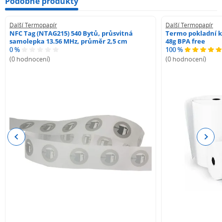
Podobné produkty
Další Termopapír
Další Termopapír
NFC Tag (NTAG215) 540 Bytů, průsvitná
Termo pokladní k
samolepka 13.56 MHz, průměr 2,5 cm
48g BPA free
0 %
100 %
(0 hodnocení)
(0 hodnocení)
Previous
Next