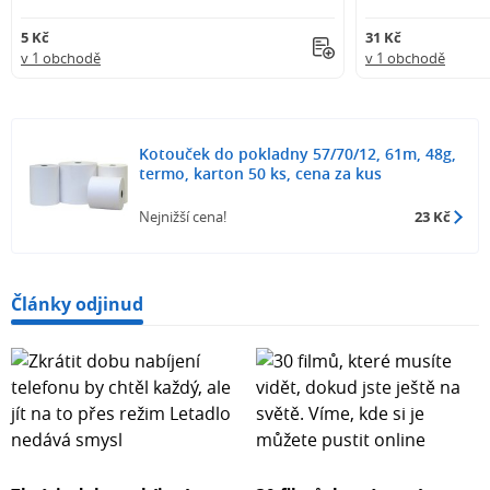
5 Kč
31 Kč
v 1 obchodě
v 1 obchodě
Kotouček do pokladny 57/70/12, 61m, 48g,
termo, karton 50 ks, cena za kus
Nejnižší cena!
23 Kč
Články odjinud