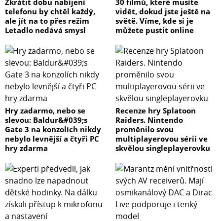
Zkrátit dobu nabíjení
30 filmů, které musíte
telefonu by chtěl každý,
vidět, dokud jste ještě na
ale jít na to přes režim
světě. Víme, kde si je
Letadlo nedává smysl
můžete pustit online
Hry zadarmo, nebo se
Recenze hry Splatoon
slevou: Baldur&#039;s
Raiders. Nintendo
Gate 3 na konzolích nikdy
proměnilo svou
nebylo levnější a čtyři PC
multiplayerovou sérii ve
hry zdarma
skvělou singleplayerovku