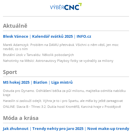
VÝBĚR
Aktuálně
Blesk Vánoce
Kalendář svátků 2025
INFO.cz
Marek Adamczyk: Problém na DAMU přetrvává. Všichni o něm vědí, jen moc
nevědí, co s ním
Brutální útok v Tanvaldu: Několik pobodaných
Nahotinky na Měsíci: Astronautovy Playboy fotky se vydražily za miliony
Sport
MS hokej 2025
Biatlon
Liga mistrů
Ostuda pro Dynamo. Odhlášení béčka za půl milionu, majitelka odmítla nabídku
kraje
Haraslín si zaslouží odejít. Výhra je to i pro Spartu, ale měla by ještě zareagovat
ONLINE: Slavia B - Třinec 3:2. Dukla hostí Kroměříž, Karviná hraje v Prostějově
Móda a krása
Jak zhubnout
Trendy nehty pro jaro 2025
Nové make-up trendy