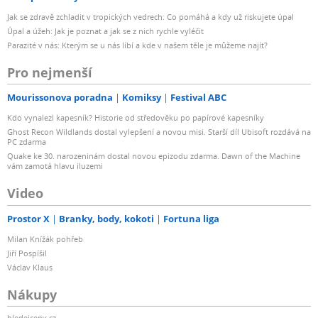
Jak se zdravě zchladit v tropických vedrech: Co pomáhá a kdy už riskujete úpal
Úpal a úžeh: Jak je poznat a jak se z nich rychle vyléčit
Parazité v nás: Kterým se u nás líbí a kde v našem těle je můžeme najít?
Pro nejmenší
Mourissonova poradna
Komiksy
Festival ABC
Kdo vynalezl kapesník? Historie od středověku po papírové kapesníky
Ghost Recon Wildlands dostal vylepšení a novou misi. Starší díl Ubisoft rozdává na
PC zdarma
Quake ke 30. narozeninám dostal novou epizodu zdarma. Dawn of the Machine
vám zamotá hlavu iluzemi
Video
Prostor X
Branky, body, kokoti
Fortuna liga
Milan Knížák pohřeb
Jiří Pospíšil
Václav Klaus
Nákupy
hledejceny.cz