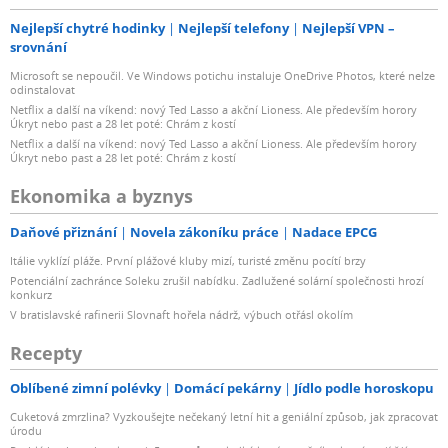
Nejlepší chytré hodinky
Nejlepší telefony
Nejlepší VPN –
srovnání
Microsoft se nepoučil. Ve Windows potichu instaluje OneDrive Photos, které nelze
odinstalovat
Netflix a další na víkend: nový Ted Lasso a akční Lioness. Ale především horory
Úkryt nebo past a 28 let poté: Chrám z kostí
Netflix a další na víkend: nový Ted Lasso a akční Lioness. Ale především horory
Úkryt nebo past a 28 let poté: Chrám z kostí
Ekonomika a byznys
Daňové přiznání
Novela zákoníku práce
Nadace EPCG
Itálie vyklízí pláže. První plážové kluby mizí, turisté změnu pocítí brzy
Potenciální zachránce Soleku zrušil nabídku. Zadlužené solární společnosti hrozí
konkurz
V bratislavské rafinerii Slovnaft hořela nádrž, výbuch otřásl okolím
Recepty
Oblíbené zimní polévky
Domácí pekárny
Jídlo podle horoskopu
Cuketová zmrzlina? Vyzkoušejte nečekaný letní hit a geniální způsob, jak zpracovat
úrodu