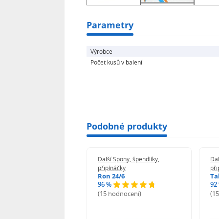
Parametry
Výrobce
Počet kusů v balení
Podobné produkty
 Spony, špendlíky,
Další Spony, špendlíky,
Dal
náčky
připínáčky
při
n 24/6
Ron 24/6
Ta
%
96 %
92
odnocení)
(15 hodnocení)
(1