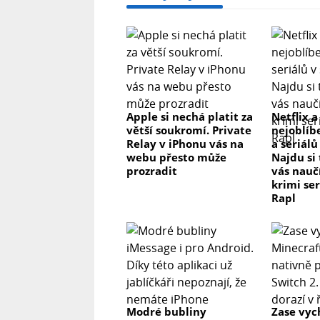
Apple si nechá platit za
Netflix a
větší soukromí. Private
nejoblíb
Relay v iPhonu vás na
a seriálů
webu přesto může
Najdu si
prozradit
vás nau
krimi se
Rapl
Modré bubliny
Zase vyc