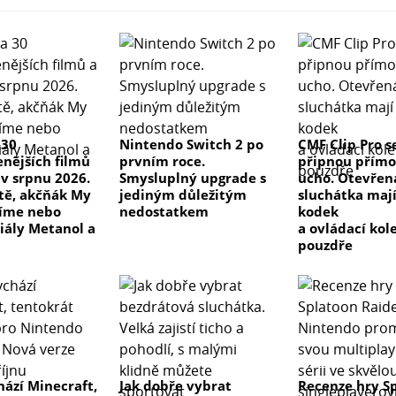
 30
Nintendo Switch 2 po
CMF Clip Pro s
enějších filmů
prvním roce.
připnou přímo
 v srpnu 2026.
Smysluplný upgrade s
ucho. Otevřen
 tě, akčňák My
jediným důležitým
sluchátka maj
číme nebo
nedostatkem
kodek
riály Metanol a
a ovládací kol
pouzdře
hází Minecraft,
Jak dobře vybrat
Recenze hry S