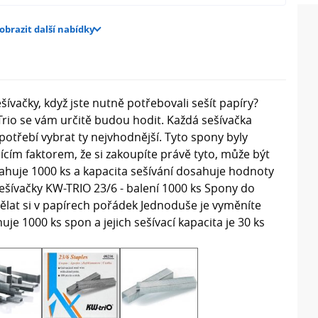
obrazit další nabídky
sešívačky, když jste nutně potřebovali sešít papíry?
rio se vám určitě budou hodit. Každá sešívačka
potřebí vybrat ty nejvhodnější. Tyto spony byly
ícím faktorem, že si zakoupíte právě tyto, může být
sahuje 1000 ks a kapacita sešívání dosahuje hodnoty
ešívačky KW-TRIO 23/6 - balení 1000 ks Spony do
lat si v papírech pořádek Jednoduše je vyměníte
uje 1000 ks spon a jejich sešívací kapacita je 30 ks