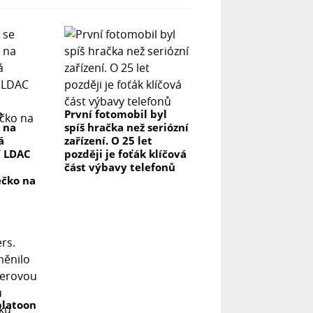
e
První fotomobil byl
 na
spíš hračka než seriózní
á
zařízení. O 25 let
í LDAC
později je foťák klíčová
část výbavy telefonů
ečko na
platoon