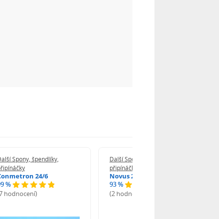
alší Spony, špendlíky,
Další Spony, špendlíky,
řipínáčky
připínáčky
Conmetron 24/6
Novus 24/6
99 %
93 %
(7 hodnocení)
(2 hodnocení)