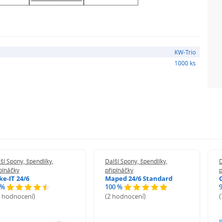
KW-Trio
1000 ks
ší Spony, špendlíky,
Další Spony, špendlíky,
D
pínáčky
připínáčky
p
ke-IT 24/6
Maped 24/6 Standard
 %
100 %
5 hodnocení)
(2 hodnocení)