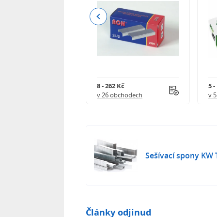
Previous
23 Kč
8 - 262 Kč
5 -
 obchodech
v 26 obchodech
v 
Sešívací spony KW T
Články odjinud