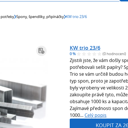
 potřeby
Spony, špendlíky, připínáčky
KW trio 23/6
KW trio 23/6
0 %
(0 hodnocení)
Zjistili jste, že vám došly 
potřebovali sešít papíry? 
Trio se vám určitě budou h
typ spon, proto je zapotřeb
byly vyrobeny ve velikosti 
zakoupíte právě tyto, může 
obsahuje 1000 ks a kapacit
Zajímavé přednosti spon do
1000...
Celý popis
KOUPIT ZA 2