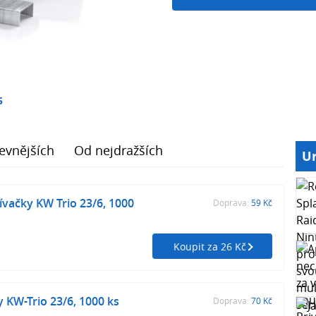
5
evnějších
Od nejdražších
Ur
ívačky KW Trio 23/6, 1000
Doprava:
59 Kč
Koupit za 26 Kč
y KW-Trio 23/6, 1000 ks
Doprava:
70 Kč