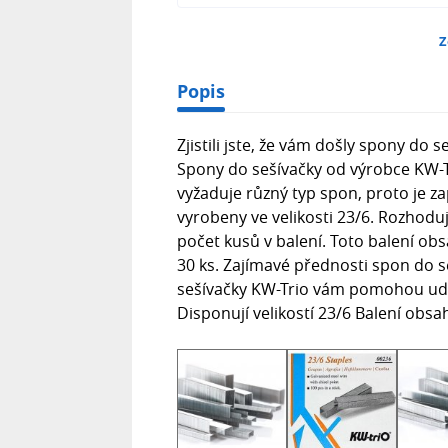
Z
Popis
Zjistili jste, že vám došly spony do 
Spony do sešívačky od výrobce KW-T
vyžaduje různý typ spon, proto je za
vyrobeny ve velikosti 23/6. Rozhoduj
počet kusů v balení. Toto balení ob
30 ks. Zajímavé přednosti spon do s
sešívačky KW-Trio vám pomohou udě
Disponují velikostí 23/6 Balení obsah