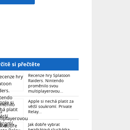
čitě si přečtěte
Recenze hry Splatoon
Raiders. Nintendo
proměnilo svou
multiplayerovou...
Apple si nechá platit za
větší soukromí. Private
Relay...
Jak dobře vybrat
bezdrátová sluchátka.