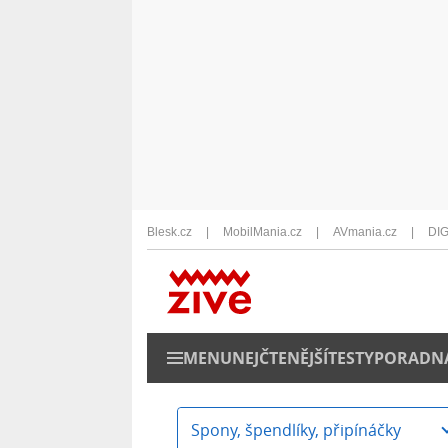
Blesk.cz
MobilMania.cz
AVmania.cz
DIG
MENU
NEJČTENĚJŠÍ
TESTY
PORADN
Spony, špendlíky, připínáčky