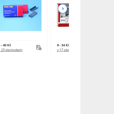
Next
 - 40 Kč
8 - 34 Kč
v 23 obchodech
v 17 obchodech