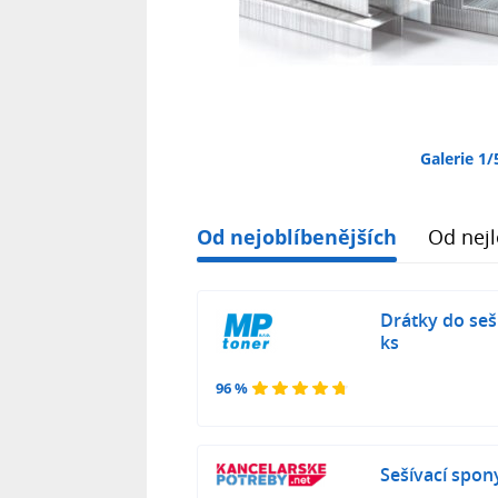
Galerie 1/
Od nejoblíbenějších
Od nejl
Drátky do seš
ks
96 %
Sešívací spon