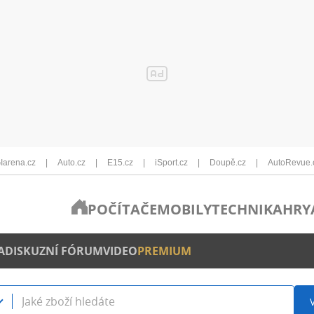
Iarena.cz
Auto.cz
E15.cz
iSport.cz
Doupě.cz
AutoRevue.
POČÍTAČE
MOBILY
TECHNIKA
HRY
A
DISKUZNÍ FÓRUM
VIDEO
PREMIUM