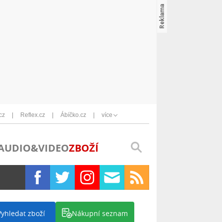
cz
Reflex.cz
Ábíčko.cz
více
AUDIO&VIDEO
ZBOŽÍ
Vyhledat zboží
Nákupní seznam