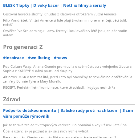
BLESK Tlapky
Divoký kačer
Netflix filmy a seriály
Cestovní horečka šlechty: Chuďas z Klatovska otrokářem v Jižní Americe
Filip Vondrášek: V Jižní Americe si lidé plují životem mnohem lehčeji, věci tolik
neřeší
Osvěžení ve Schladmingu: Lamy, ferraty i koulovačka v létě jsou jen pár hodin
autem
Pro generaci Z
#inspirace
#wellbeing
#news
Pop Culture Wrap: Ariana Grande promluvila o svém ústupu z veřejného života a
Sophia z KATSEYE si dává pauzu od skupiny
Alt news: MGK v tom zas lítá, Jared Leto byl obviněný ze sexuálního obtěžování a
zemřely Bonnie Tyler a Mary Morello
RECEPT: Perfektní letní kombinace, které tě zchladí, i kdybys nechtěl*a
Zdraví
Podpořte dětskou imunitu
Babské rady proti nachlazení
S čím
vším pomůže rýmovník
Jak se zdravě zchladit v tropických vedrech: Co pomáhá a kdy už riskujete úpal
Úpal a úžeh: Jak je poznat a jak se z nich rychle vyléčit
Parazité v nás: Kterým se u nás líbí a kde v našem těle je můžeme najít?