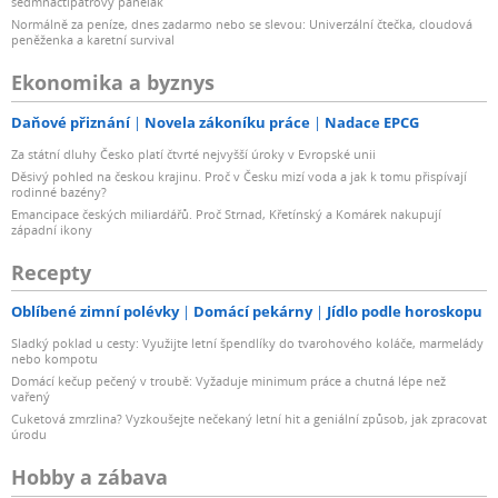
sedmnáctipatrový panelák
Normálně za peníze, dnes zadarmo nebo se slevou: Univerzální čtečka, cloudová
peněženka a karetní survival
Ekonomika a byznys
Daňové přiznání
Novela zákoníku práce
Nadace EPCG
Za státní dluhy Česko platí čtvrté nejvyšší úroky v Evropské unii
Děsivý pohled na českou krajinu. Proč v Česku mizí voda a jak k tomu přispívají
rodinné bazény?
Emancipace českých miliardářů. Proč Strnad, Křetínský a Komárek nakupují
západní ikony
Recepty
Oblíbené zimní polévky
Domácí pekárny
Jídlo podle horoskopu
Sladký poklad u cesty: Využijte letní špendlíky do tvarohového koláče, marmelády
nebo kompotu
Domácí kečup pečený v troubě: Vyžaduje minimum práce a chutná lépe než
vařený
Cuketová zmrzlina? Vyzkoušejte nečekaný letní hit a geniální způsob, jak zpracovat
úrodu
Hobby a zábava