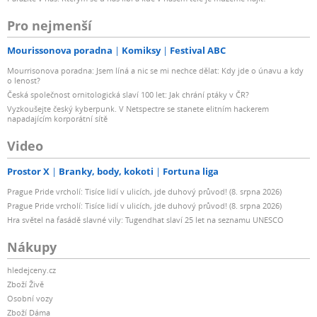
Pro nejmenší
Mourissonova poradna
Komiksy
Festival ABC
Mourrisonova poradna: Jsem líná a nic se mi nechce dělat: Kdy jde o únavu a kdy
o lenost?
Česká společnost ornitologická slaví 100 let: Jak chrání ptáky v ČR?
Vyzkoušejte český kyberpunk. V Netspectre se stanete elitním hackerem
napadajícím korporátní sítě
Video
Prostor X
Branky, body, kokoti
Fortuna liga
Prague Pride vrcholí: Tisíce lidí v ulicích, jde duhový průvod! (8. srpna 2026)
Prague Pride vrcholí: Tisíce lidí v ulicích, jde duhový průvod! (8. srpna 2026)
Hra světel na fasádě slavné vily: Tugendhat slaví 25 let na seznamu UNESCO
Nákupy
hledejceny.cz
Zboží Živě
Osobní vozy
Zboží Dáma