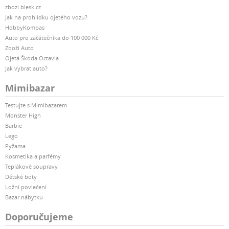
zbozi.blesk.cz
Jak na prohlídku ojetého vozu?
HobbyKompas
Auto pro začátečníka do 100 000 Kč
Zboží Auto
Ojetá Škoda Octavia
Jak vybrat auto?
Mimibazar
Testujte s Mimibazarem
Monster High
Barbie
Lego
Pyžama
Kosmetika a parfémy
Teplákové soupravy
Dětské boty
Ložní povlečení
Bazar nábytku
Doporučujeme