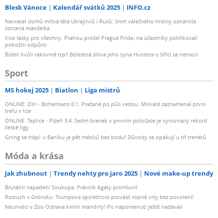
Blesk Vánoce
Kalendář svátků 2025
INFO.cz
Navracel domů mrtvá těla Ukrajinců i Rusů: Smrt válečného hrdiny oznámila
zdrcená manželka
Více lásky pro všechny. Prahou prošel Prague Pride, na účastníky pokřikovali
pobožní odpůrci
Biden kvůli rakovině trpí! Bolestná slova jeho syna Huntera o šířící se nemoci
Sport
MS hokej 2025
Biatlon
Liga mistrů
ONLINE: Zlín - Bohemians 0:1. Pražané po půli vedou. Mirvald zaznamenal první
trefu v lize
ONLINE: Teplice - Plzeň 3:4. Sedm branek v prvním poločase je vyrovnaný rekord
české ligy
Gning se trápí: v Baníku je pět měsíců bez bodu! Důvody se opakují u tří trenérů
Móda a krása
Jak zhubnout
Trendy nehty pro jaro 2025
Nové make-up trendy
Brutální napadení Soukupa. Právník Agáty promluvil
Rozruch v Grónsku: Trumpova společnost provádí ropné vrty bez povolení!
Neurvalci v Zoo Ostrava krmili mandrily! Po napomenutí ještě nadávali