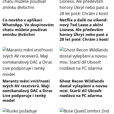
Co nového v aplikaci
Netflix a další na víkend:
WhatsApp. Ve skupinovém
nový Ted Lasso a akční
chatu můžete používat
Lioness. Ale především
zmínku @všichni
horory Úkryt nebo past a
28 let poté: Chrám z kostí
Marantz mění vnitřnosti
Ghost Recon Wildlands
svých AV receiverů. Mají
dostal vylepšení a novou
osmikanálový DAC a Dirac
misi. Starší díl Ubisoft
Live podporuje i tenký
rozdává na PC zdarma
model