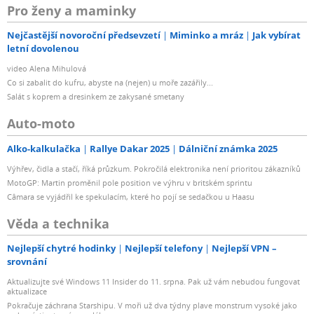
Pro ženy a maminky
Nejčastější novoroční předsevzetí
Miminko a mráz
Jak vybírat
letní dovolenou
video Alena Mihulová
Co si zabalit do kufru, abyste na (nejen) u moře zazářily...
Salát s koprem a dresinkem ze zakysané smetany
Auto-moto
Alko-kalkulačka
Rallye Dakar 2025
Dálniční známka 2025
Výhřev, čidla a stačí, říká průzkum. Pokročilá elektronika není prioritou zákazníků
MotoGP: Martin proměnil pole position ve výhru v britském sprintu
Câmara se vyjádřil ke spekulacím, které ho pojí se sedačkou u Haasu
Věda a technika
Nejlepší chytré hodinky
Nejlepší telefony
Nejlepší VPN –
srovnání
Aktualizujte své Windows 11 Insider do 11. srpna. Pak už vám nebudou fungovat
aktualizace
Pokračuje záchrana Starshipu. V moři už dva týdny plave monstrum vysoké jako