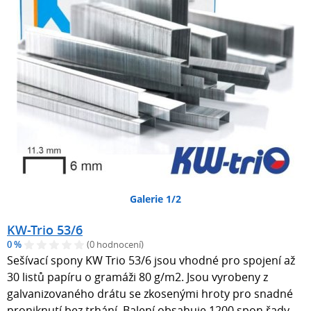
Galerie 1/2
KW-Trio 53/6
0 %
(0 hodnocení)
Sešívací spony KW Trio 53/6 jsou vhodné pro spojení až
30 listů papíru o gramáži 80 g/m2. Jsou vyrobeny z
galvanizovaného drátu se zkosenými hroty pro snadné
proniknutí bez trhání. Balení obsahuje 1200 spon řady