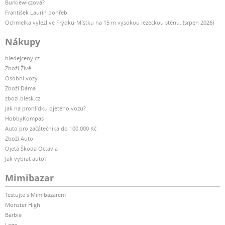
Burkiewiczová?
František Laurin pohřeb
Ochmelka vylezl ve Frýdku-Místku na 15 m vysokou lezeckou stěnu. (srpen 2026)
Nákupy
hledejceny.cz
Zboží Živě
Osobní vozy
Zboží Dáma
zbozi.blesk.cz
Jak na prohlídku ojetého vozu?
HobbyKompas
Auto pro začátečníka do 100 000 Kč
Zboží Auto
Ojetá Škoda Octavia
Jak vybrat auto?
Mimibazar
Testujte s Mimibazarem
Monster High
Barbie
Lego