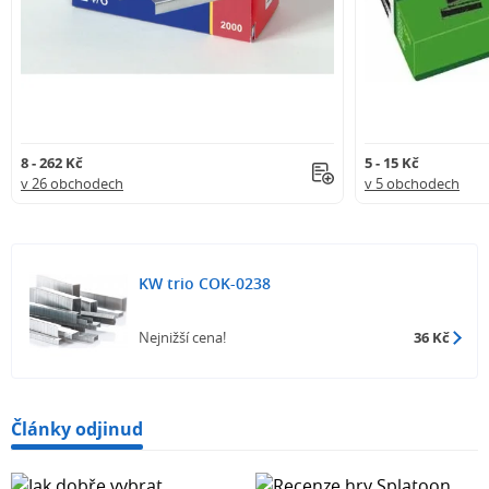
8 - 262 Kč
5 - 15 Kč
v 26 obchodech
v 5 obchodech
KW trio COK-0238
Nejnižší cena!
36 Kč
Články odjinud