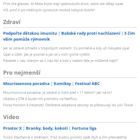
F*ck the glasses: AI Meta brýle mají zjednodušit život, zatím ale dělají opak
Víš, proč ti po mléčných výrobcích možná nebývá dobře?
Zdraví
Podpořte dětskou imunitu
Babské rady proti nachlazení
S čím
vším pomůže rýmovník
Jak se zdravě zchladit v tropických vedrech: Co pomáhá a kdy už riskujete úpal
Úpal a úžeh: Jak je poznat a jak se z nich rychle vyléčit
Parazité v nás: Kterým se u nás líbí a kde v našem těle je můžeme najít?
Pro nejmenší
Mourissonova poradna
Komiksy
Festival ABC
Mourrisonova poradna: Je zdravé si čistit pleť v 11 letech? Jak na to?
Ukázka z GTA 6 bude mít premiéru na Netflixu
Forza Horizon 6 (recenze): Oblíbené arkádové závody se přesouvají do ulic Tokia!
Video
Prostor X
Branky, body, kokoti
Fortuna liga
Tvůrci StarDance o změnách: Proč budou porotci opět čtyři a čím přesvědčila