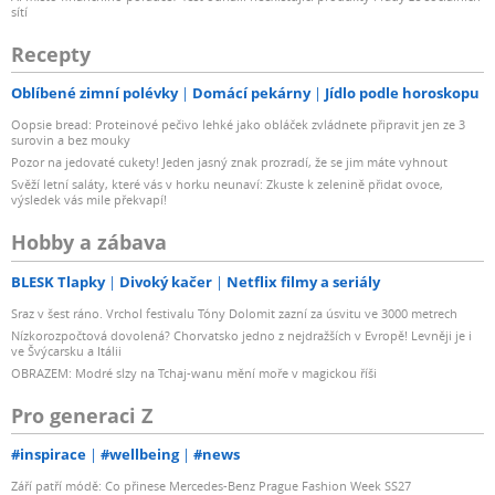
sítí
Recepty
Oblíbené zimní polévky
Domácí pekárny
Jídlo podle horoskopu
Oopsie bread: Proteinové pečivo lehké jako obláček zvládnete připravit jen ze 3
surovin a bez mouky
Pozor na jedovaté cukety! Jeden jasný znak prozradí, že se jim máte vyhnout
Svěží letní saláty, které vás v horku neunaví: Zkuste k zelenině přidat ovoce,
výsledek vás mile překvapí!
Hobby a zábava
BLESK Tlapky
Divoký kačer
Netflix filmy a seriály
Sraz v šest ráno. Vrchol festivalu Tóny Dolomit zazní za úsvitu ve 3000 metrech
Nízkorozpočtová dovolená? Chorvatsko jedno z nejdražších v Evropě! Levněji je i
ve Švýcarsku a Itálii
OBRAZEM: Modré slzy na Tchaj-wanu mění moře v magickou říši
Pro generaci Z
#inspirace
#wellbeing
#news
Září patří módě: Co přinese Mercedes-Benz Prague Fashion Week SS27