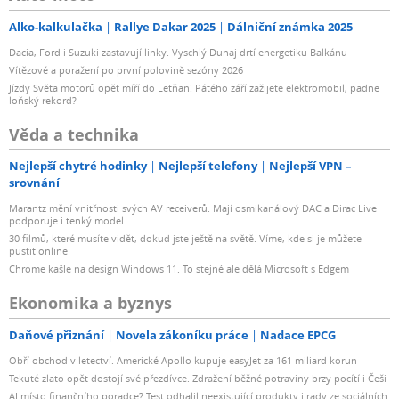
Alko-kalkulačka
Rallye Dakar 2025
Dálniční známka 2025
Dacia, Ford i Suzuki zastavují linky. Vyschlý Dunaj drtí energetiku Balkánu
Vítězové a poražení po první polovině sezóny 2026
Jízdy Světa motorů opět míří do Letňan! Pátého září zažijete elektromobil, padne
loňský rekord?
Věda a technika
Nejlepší chytré hodinky
Nejlepší telefony
Nejlepší VPN –
srovnání
Marantz mění vnitřnosti svých AV receiverů. Mají osmikanálový DAC a Dirac Live
podporuje i tenký model
30 filmů, které musíte vidět, dokud jste ještě na světě. Víme, kde si je můžete
pustit online
Chrome kašle na design Windows 11. To stejné ale dělá Microsoft s Edgem
Ekonomika a byznys
Daňové přiznání
Novela zákoníku práce
Nadace EPCG
Obří obchod v letectví. Americké Apollo kupuje easyJet za 161 miliard korun
Tekuté zlato opět dostojí své přezdívce. Zdražení běžné potraviny brzy pocítí i Češi
AI místo finančního poradce? Test odhalil neexistující produkty i rady ze sociálních