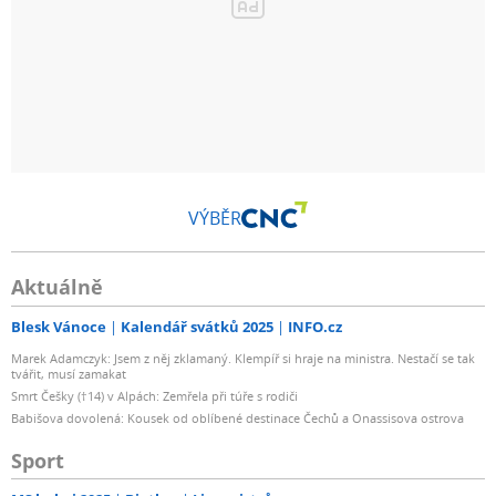
VÝBĚR
Aktuálně
Blesk Vánoce
Kalendář svátků 2025
INFO.cz
Marek Adamczyk: Jsem z něj zklamaný. Klempíř si hraje na ministra. Nestačí se tak
tvářit, musí zamakat
Smrt Češky (†14) v Alpách: Zemřela při túře s rodiči
Babišova dovolená: Kousek od oblíbené destinace Čechů a Onassisova ostrova
Sport