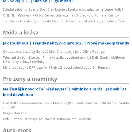
MS hokej 2025
Biatlon
Liga mistrů
Střední záložníci Sparty: Sochůrek bojuje s konkurencí, udrží se na Letné Hollý?
ONLINE: Jablonec - RFS 0:0. Severočeši rozehráli 3. předkolo Konferenční ligy
Transfer za tři miliardy do Realu Madrid: Diomande měl před lety působit v Česku!
Móda a krása
Jak zhubnout
Trendy nehty pro jaro 2025
Nové make-up trendy
Gottova dcera zveřejnila nový klip: Charlotte je jako Olivie Rodrigo!
Televizní diváci, těšte se... Prima vytasila podzimní trumfy! Další Zrádci, oblíbené
kriminálky a žhavé novinky...
Milionový spor s DPP uzavřen? Nejvyšší soud odmítl dovolání Rencaru
Pro ženy a maminky
Nejčastější novoroční předsevzetí
Miminko a mráz
Jak vybírat
letní dovolenou
Hlasatelka a moderátorka Saskia Burešová (80) - Smrt manžela ji zdrtila! Co jí vrátilo
chuť žít?
Veggie Burritos
KVÍZ: Rafťáci. Otestujte své znalosti kultovní letní komedie
Auto-moto