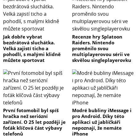
Jak dobře vybrat
Recenze hry Splatoon
bezdrátová sluchátka.
Raiders. Nintendo
Velká zajistí ticho a
proměnilo svou
pohodlí, s malými klidně
multiplayerovou sérii ve
můžete sportovat
skvělou singleplayerovku
První fotomobil byl spíš
Modré bubliny iMessage i
hračka než seriózní
pro Android. Díky této
zařízení. O 25 let později je
aplikaci už jablíčkáři
foťák klíčová část výbavy
nepoznají, že nemáte
telefonů
iPhone