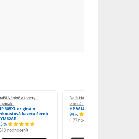
alší Náplně a tonery -
Další Náplně a tonery -
riginální
originální
HP 305XL originální
HP W1420A - originální
inkoustová kazeta černá
94 %
3YM62AE
(177 hodnocení)
95 %
(319 hodnocení)