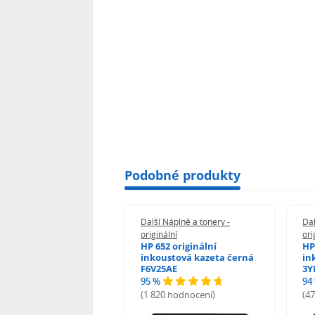
Podobné produkty
 Náplně a tonery -
Další Náplně a tonery -
Dal
nální
originální
ori
her TNB023 -
HP 652 originální
HP
inální
inkoustová kazeta černá
in
F6V25AE
3Y
95 %
94
hodnocení)
(1 820 hodnocení)
(4