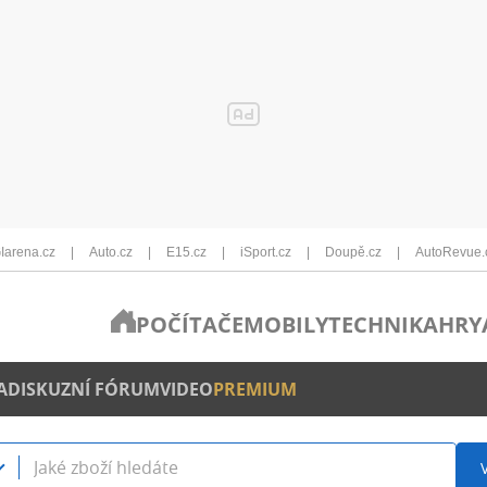
Iarena.cz
Auto.cz
E15.cz
iSport.cz
Doupě.cz
AutoRevue.
POČÍTAČE
MOBILY
TECHNIKA
HRY
A
DISKUZNÍ FÓRUM
VIDEO
PREMIUM