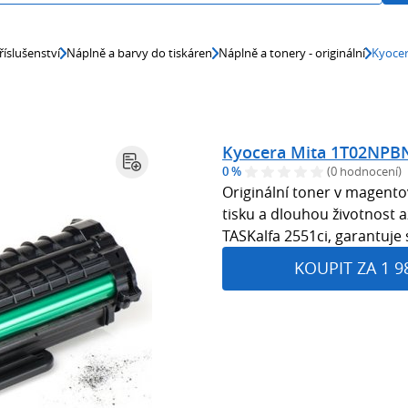
říslušenství
Náplně a barvy do tiskáren
Náplně a tonery - originální
Kyocer
Kyocera Mita 1T02NPBNL
0 %
(0 hodnocení)
Originální toner v magentov
tisku a dlouhou životnost a
TASKalfa 2551ci, garantuje 
KOUPIT ZA 1 9