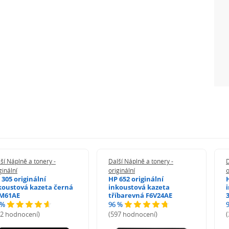
ší Náplně a tonery -
Další Náplně a tonery -
D
ginální
originální
o
 305 originální
HP 652 originální
koustová kazeta černá
inkoustová kazeta
M61AE
tříbarevná F6V24AE
 %
96 %
72 hodnocení)
(597 hodnocení)