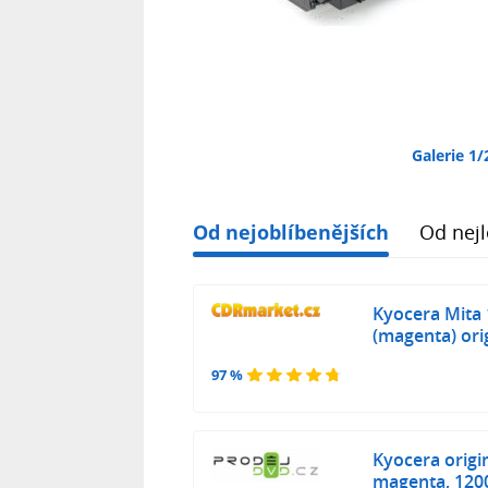
Galerie 1/
Od nejoblíbenějších
Od nejl
Kyocera Mita
(magenta) ori
97 %
Kyocera origi
magenta, 1200