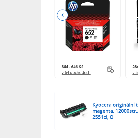
Previous
 901 Kč
364 - 646 Kč
284
 obchodech
v 64 obchodech
v 
Kyocera originální
magenta, 12000str.
2551ci, O