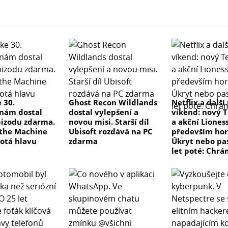
 30.
Ghost Recon Wildlands
Netflix a další
nám dostal
dostal vylepšení a
víkend: nový T
izodu zdarma.
novou misi. Starší díl
a akční Lioness
the Machine
Ubisoft rozdává na PC
především hor
otá hlavu
zdarma
Úkryt nebo pas
let poté: Chrá