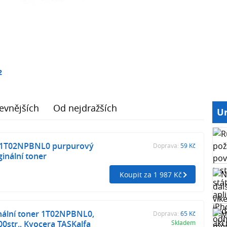
2
evnějších
Od nejdražších
Ur
 1T02NPBNL0 purpurový
Doprava:
59 Kč
ginální toner
Koupit za 1 987 Kč
nální toner 1T02NPBNL0,
Doprava:
65 Kč
0str., Kyocera TASKalfa
Skladem