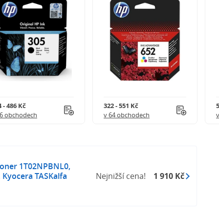
 - 486 Kč
322 - 551 Kč
5
56 obchodech
v 64 obchodech
 toner 1T02NPBNL0,
, Kyocera TASKalfa
Nejnižší cena!
1 910 Kč