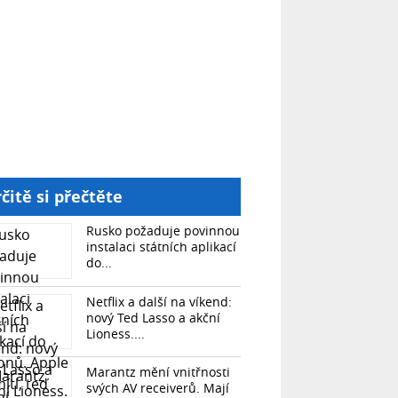
čitě si přečtěte
Rusko požaduje povinnou
instalaci státních aplikací
do...
Netflix a další na víkend:
nový Ted Lasso a akční
Lioness....
Marantz mění vnitřnosti
svých AV receiverů. Mají