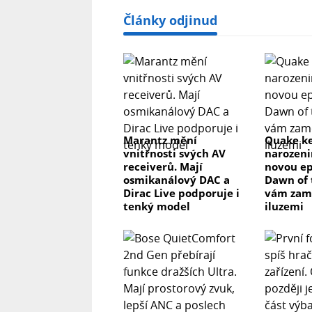
Články odjinud
Marantz mění
Quake ke
vnitřnosti svých AV
narozeni
receiverů. Mají
novou ep
osmikanálový DAC a
Dawn of 
Dirac Live podporuje i
vám zam
tenký model
iluzemi