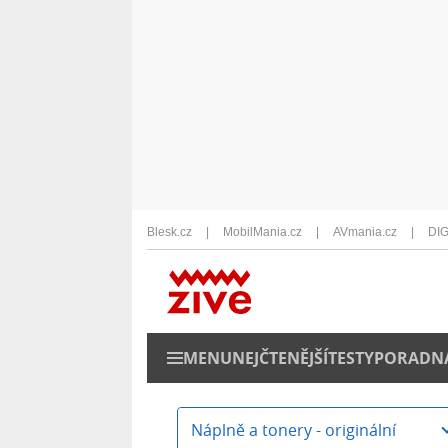
Blesk.cz
MobilMania.cz
AVmania.cz
DIG
MENU
NEJČTENĚJŠÍ
TESTY
PORADN
Náplně a tonery - originální