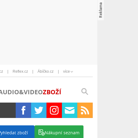
cz
Reflex.cz
Ábíčko.cz
více
AUDIO&VIDEO
ZBOŽÍ
Vyhledat zboží
Nákupní seznam