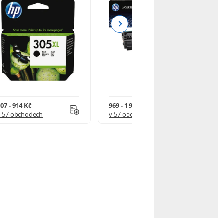
Next
07 - 914 Kč
969 - 1 918 Kč
v 57 obchodech
v 57 obchodech