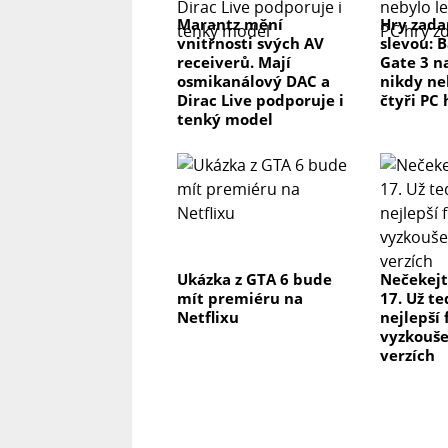
Marantz mění
Hry zada
vnitřnosti svých AV
slevou: 
receiverů. Mají
Gate 3 n
osmikanálový DAC a
nikdy ne
Dirac Live podporuje i
čtyři PC
tenký model
Ukázka z GTA 6 bude
Nečekejt
mít premiéru na
17. Už te
Netflixu
nejlepší
vyzkoušet
verzích