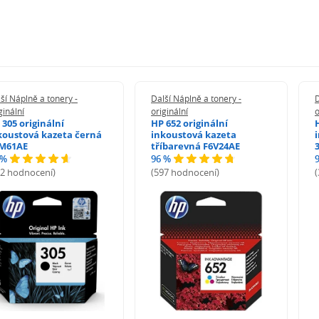
ší Náplně a tonery -
Další Náplně a tonery -
D
ginální
originální
o
 305 originální
HP 652 originální
koustová kazeta černá
inkoustová kazeta
M61AE
tříbarevná F6V24AE
 %
96 %
72 hodnocení)
(597 hodnocení)