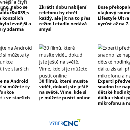
rmo, nebo se
Zkrátit dobu nabíjení
Bose překopal
Baldur&#039;s
telefonu by chtěl
vlajkový soun
a konzolích
každý, ale jít na to přes
Lifestyle Ultr
bylo levnější a
režim Letadlo nedává
vyrůst až na 7.
 hry zdarma
smysl
e na Android
30 filmů, které musíte
Experti předve
ď si můžete ty
vidět, dokud jste ještě
snadno lze na
 funkce
na světě. Víme, kde si
dětské hodink
 i ve starších
je můžete pustit online
dálku získali p
mikrofonu a n
VÝBĚR