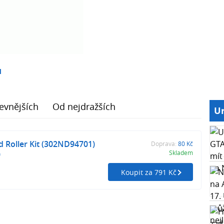
1
evnějších
Od nejdražších
Ur
 Roller Kit (302ND94701)
Doprava:
80 Kč
)
Skladem
Koupit za 791 Kč