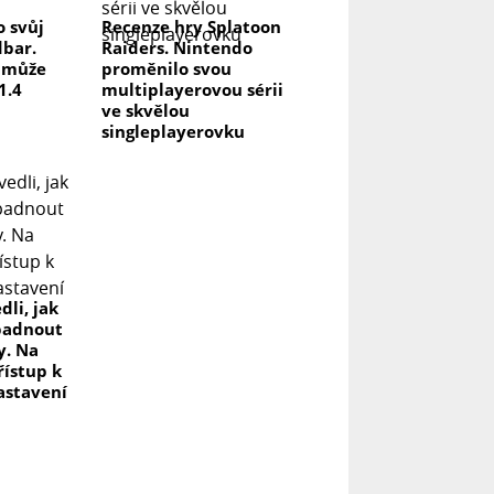
o svůj
Recenze hry Splatoon
dbar.
Raiders. Nintendo
a může
proměnilo svou
1.4
multiplayerovou sérii
ve skvělou
singleplayerovku
dli, jak
padnout
y. Na
řístup k
astavení