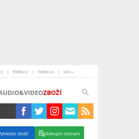
cz
Reflex.cz
Ábíčko.cz
více
AUDIO&VIDEO
ZBOŽÍ
Vyhledat zboží
Nákupní seznam