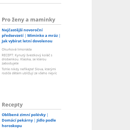
Pro ženy a maminky
Nejčastější novoroční
předsevzetí
Miminko a mráz
Jak vybírat letní dovolenou
Okurková limonáda
RECEPT: Kynutý švestkový koláč s
drobenkou. Klasika, se kterou
zabodujete
Tohle nikdy neříkejte! Slova, kterými
rodiče dětem ubližují ze všeho nejvíc
Recepty
Oblíbené zimní polévky
Domácí pekárny
Jídlo podle
horoskopu