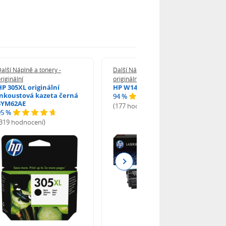
alší Náplně a tonery -
Další Náplně a tonery -
riginální
originální
HP 305XL originální
HP W1420A - originální
inkoustová kazeta černá
94 %
3YM62AE
(177 hodnocení)
95 %
(319 hodnocení)
Next