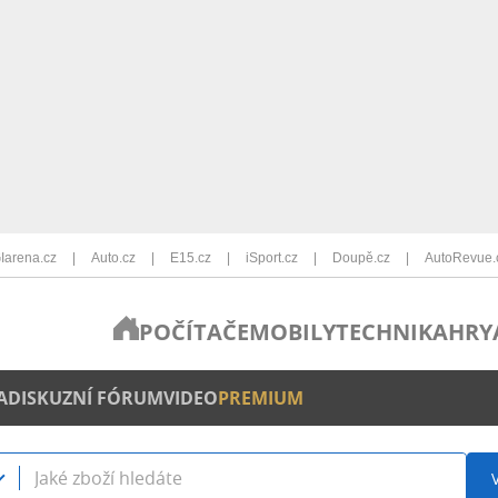
Iarena.cz
Auto.cz
E15.cz
iSport.cz
Doupě.cz
AutoRevue.
POČÍTAČE
MOBILY
TECHNIKA
HRY
A
DISKUZNÍ FÓRUM
VIDEO
PREMIUM