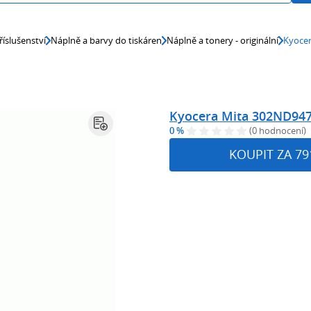
říslušenství
Náplně a barvy do tiskáren
Náplně a tonery - originální
Kyocer
Kyocera Mita 302ND9470
0 %
(0 hodnocení)
KOUPIT ZA 79