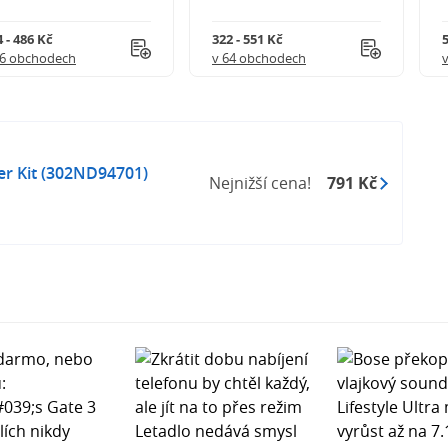
 - 486 Kč
322 - 551 Kč
5
56 obchodech
v 64 obchodech
r Kit (302ND94701)
Nejnižší cena!
791 Kč