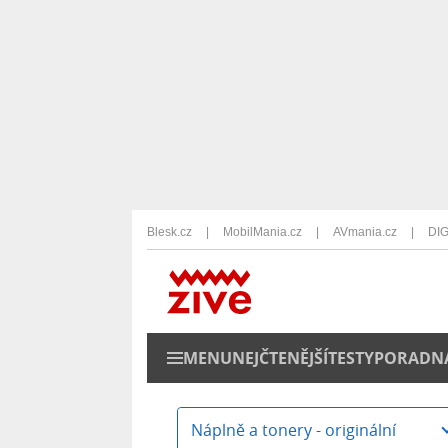
Blesk.cz
MobilMania.cz
AVmania.cz
DIG
MENU
NEJČTENĚJŠÍ
TESTY
PORADN
Náplně a tonery - originální