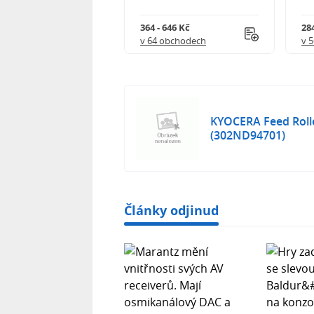
 901 Kč
364 - 646 Kč
284
 obchodech
v 64 obchodech
v 
KYOCERA Feed Rolle
(302ND94701)
Články odjinud