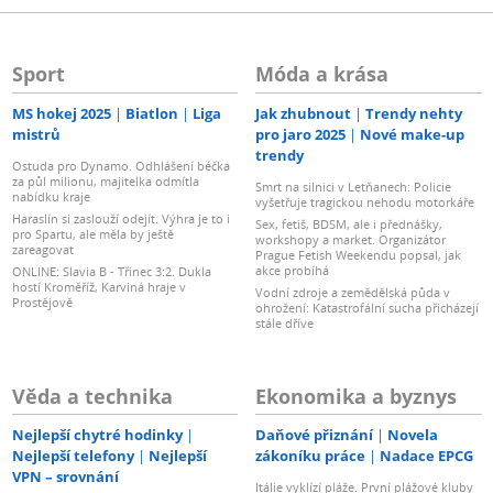
Sport
Móda a krása
MS hokej 2025
Biatlon
Liga
Jak zhubnout
Trendy nehty
mistrů
pro jaro 2025
Nové make-up
trendy
Ostuda pro Dynamo. Odhlášení béčka
za půl milionu, majitelka odmítla
Smrt na silnici v Letňanech: Policie
nabídku kraje
vyšetřuje tragickou nehodu motorkáře
Haraslín si zaslouží odejít. Výhra je to i
Sex, fetiš, BDSM, ale i přednášky,
pro Spartu, ale měla by ještě
workshopy a market. Organizátor
zareagovat
Prague Fetish Weekendu popsal, jak
akce probíhá
ONLINE: Slavia B - Třinec 3:2. Dukla
hostí Kroměříž, Karviná hraje v
Vodní zdroje a zemědělská půda v
Prostějově
ohrožení: Katastrofální sucha přicházejí
stále dříve
Věda a technika
Ekonomika a byznys
Nejlepší chytré hodinky
Daňové přiznání
Novela
Nejlepší telefony
Nejlepší
zákoníku práce
Nadace EPCG
VPN – srovnání
Itálie vyklízí pláže. První plážové kluby