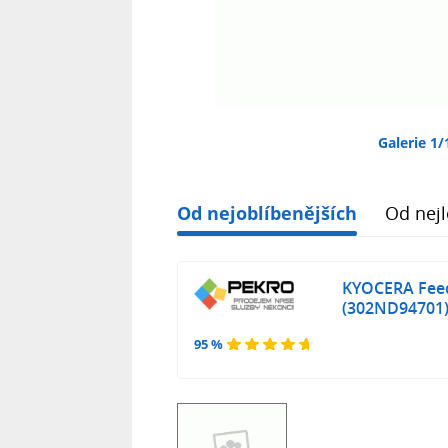
Galerie 1/
Od nejoblíbenějších
Od nejl
KYOCERA Feed
(302ND94701
95 %