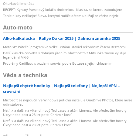
Okurková limonáda
RECEPT: Kynutý švestkový koláč s drobenkou. Klasika, se kterou zabodujete
Tohle nikdy neříkejte! Slova, kterými rodiče dětem ubližují ze všeho nejvíc
Auto-moto
Alko-kalkulačka
Rallye Dakar 2025
Dálniční známka 2025
MotoGP: Páteční program ve Velké Británii uzavřel rekordním časem Bezzecchi
Další klasická corvette s dobrými jízdními vlastnostmi? Mitsuoka znovu využije
legendární MX-5
Problémy Cadillacu s brzdami souvisí podle Bottase s jejich chlazením
Věda a technika
Nejlepší chytré hodinky
Nejlepší telefony
Nejlepší VPN –
srovnání
Microsoft se nepoučil. Ve Windows potichu instaluje OneDrive Photos, které nelze
odinstalovat
Netflix a další na víkend: nový Ted Lasso a akční Lioness. Ale především horory
Úkryt nebo past a 28 let poté: Chrám z kostí
Netflix a další na víkend: nový Ted Lasso a akční Lioness. Ale především horory
Úkryt nebo past a 28 let poté: Chrám z kostí