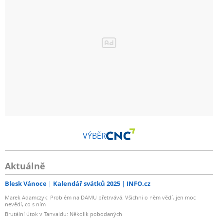
VÝBĚR
Aktuálně
Blesk Vánoce
Kalendář svátků 2025
INFO.cz
Marek Adamczyk: Problém na DAMU přetrvává. Všichni o něm vědí, jen moc
nevědí, co s ním
Brutální útok v Tanvaldu: Několik pobodaných