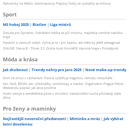
Nahotinky na Měsíci: Astronautovy Playboy fotky se vydražily za miliony
Sport
MS hokej 2025
Biatlon
Liga mistrů
Ostuda pro Dynamo. Odhlášení béčka za půl milionu, majitelka odmítla nabídku
kraje
Haraslín si zaslouží odejít. Výhra je to i pro Spartu, ale měla by ještě zareagovat
ONLINE: Slavia B - Třinec 3:2. Dukla hostí Kroměříž, Karviná hraje v Prostějově
Móda a krása
Jak zhubnout
Trendy nehty pro jaro 2025
Nové make-up trendy
Smrt na silnici v Letňanech: Policie vyšetřuje tragickou nehodu motorkáře
Sex, fetiš, BDSM, ale i přednášky, workshopy a market. Organizátor Prague Fetish
Weekendu popsal, jak akce probíhá
Vodní zdroje a zemědělská půda v ohrožení: Katastrofální sucha přicházejí stále
dříve
Pro ženy a maminky
Nejčastější novoroční předsevzetí
Miminko a mráz
Jak vybírat
letní dovolenou