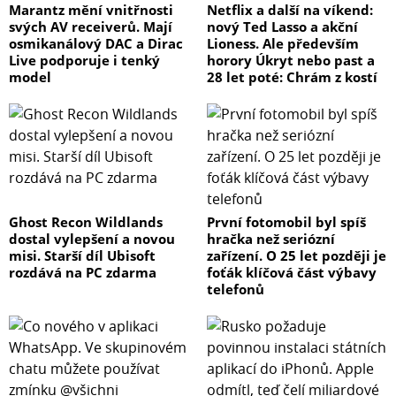
Marantz mění vnitřnosti
Netflix a další na víkend:
svých AV receiverů. Mají
nový Ted Lasso a akční
osmikanálový DAC a Dirac
Lioness. Ale především
Live podporuje i tenký
horory Úkryt nebo past a
model
28 let poté: Chrám z kostí
Ghost Recon Wildlands
První fotomobil byl spíš
dostal vylepšení a novou
hračka než seriózní
misi. Starší díl Ubisoft
zařízení. O 25 let později je
rozdává na PC zdarma
foťák klíčová část výbavy
telefonů