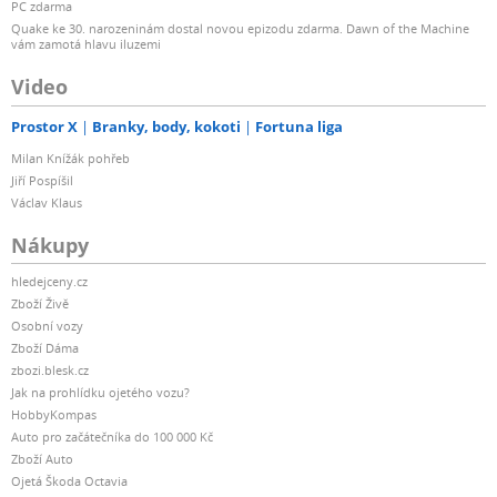
PC zdarma
Quake ke 30. narozeninám dostal novou epizodu zdarma. Dawn of the Machine
vám zamotá hlavu iluzemi
Video
Prostor X
Branky, body, kokoti
Fortuna liga
Milan Knížák pohřeb
Jiří Pospíšil
Václav Klaus
Nákupy
hledejceny.cz
Zboží Živě
Osobní vozy
Zboží Dáma
zbozi.blesk.cz
Jak na prohlídku ojetého vozu?
HobbyKompas
Auto pro začátečníka do 100 000 Kč
Zboží Auto
Ojetá Škoda Octavia