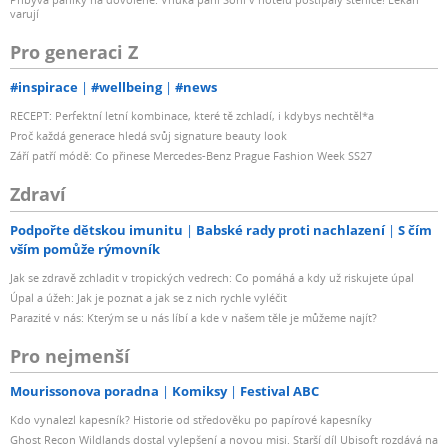
varují
Pro generaci Z
#inspirace
#wellbeing
#news
RECEPT: Perfektní letní kombinace, které tě zchladí, i kdybys nechtěl*a
Proč každá generace hledá svůj signature beauty look
Září patří módě: Co přinese Mercedes-Benz Prague Fashion Week SS27
Zdraví
Podpořte dětskou imunitu
Babské rady proti nachlazení
S čím
vším pomůže rýmovník
Jak se zdravě zchladit v tropických vedrech: Co pomáhá a kdy už riskujete úpal
Úpal a úžeh: Jak je poznat a jak se z nich rychle vyléčit
Parazité v nás: Kterým se u nás líbí a kde v našem těle je můžeme najít?
Pro nejmenší
Mourissonova poradna
Komiksy
Festival ABC
Kdo vynalezl kapesník? Historie od středověku po papírové kapesníky
Ghost Recon Wildlands dostal vylepšení a novou misi. Starší díl Ubisoft rozdává na