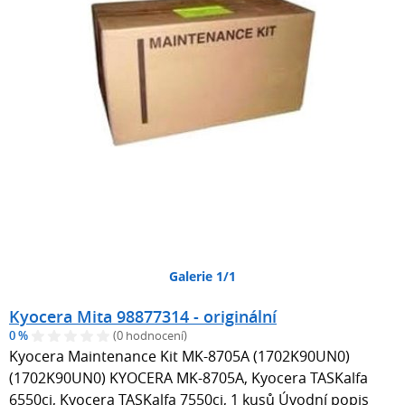
Galerie 1/1
Kyocera Mita 98877314 - originální
0 %
(0 hodnocení)
Kyocera Maintenance Kit MK-8705A (1702K90UN0)
(1702K90UN0) KYOCERA MK-8705A, Kyocera TASKalfa
6550ci, Kyocera TASKalfa 7550ci, 1 kusů Úvodní popis