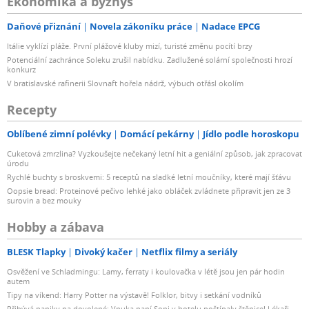
Ekonomika a byznys
Daňové přiznání
Novela zákoníku práce
Nadace EPCG
Itálie vyklízí pláže. První plážové kluby mizí, turisté změnu pocítí brzy
Potenciální zachránce Soleku zrušil nabídku. Zadlužené solární společnosti hrozí
konkurz
V bratislavské rafinerii Slovnaft hořela nádrž, výbuch otřásl okolím
Recepty
Oblíbené zimní polévky
Domácí pekárny
Jídlo podle horoskopu
Cuketová zmrzlina? Vyzkoušejte nečekaný letní hit a geniální způsob, jak zpracovat
úrodu
Rychlé buchty s broskvemi: 5 receptů na sladké letní moučníky, které mají šťávu
Oopsie bread: Proteinové pečivo lehké jako obláček zvládnete připravit jen ze 3
surovin a bez mouky
Hobby a zábava
BLESK Tlapky
Divoký kačer
Netflix filmy a seriály
Osvěžení ve Schladmingu: Lamy, ferraty i koulovačka v létě jsou jen pár hodin
autem
Tipy na víkend: Harry Potter na výstavě! Folklor, bitvy i setkání vodníků
Přibývá paniky na dovolené: Vnuka paní Soni v hotelu poštípaly štěnice! Lékaři