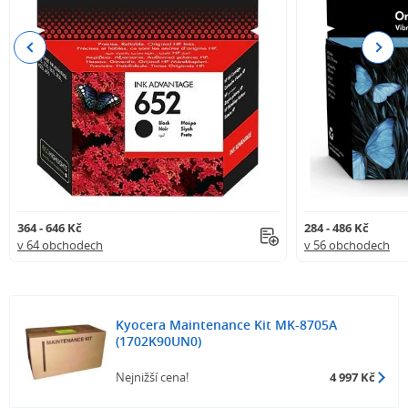
Previous
Next
364 - 646 Kč
284 - 486 Kč
v 64 obchodech
v 56 obchodech
Kyocera Maintenance Kit MK-8705A
(1702K90UN0)
Nejnižší cena!
4 997 Kč