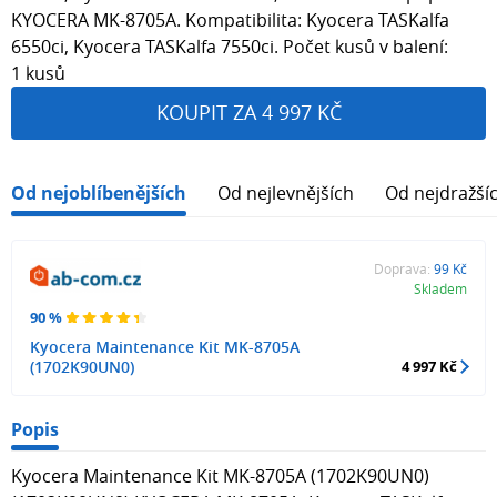
KYOCERA MK-8705A. Kompatibilita: Kyocera TASKalfa
6550ci, Kyocera TASKalfa 7550ci. Počet kusů v balení:
1 kusů
KOUPIT ZA 4 997 KČ
Od nejoblíbenějších
Od nejlevnějších
Od nejdražší
Doprava:
99 Kč
Skladem
90 %
Kyocera Maintenance Kit MK-8705A
(1702K90UN0)
4 997 Kč
Popis
Kyocera Maintenance Kit MK-8705A (1702K90UN0)