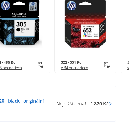
 - 486 Kč
322 - 551 Kč
5
56 obchodech
v 64 obchodech
 - black - originální
Nejnižší cena!
1 820 Kč