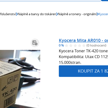
říslušenství
Náplně a barvy do tiskáren
Náplně a tonery - originální
Kyocer
Kyocera Mita AR010 - or
0 %
(0 hodnocení)
Kyocera Toner TK-420 ton
Kompatibilita: Utax CD 112
15.000stran.
KOUPIT ZA 1 8