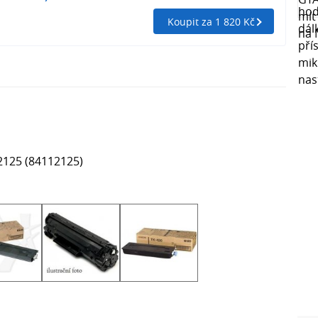
Koupit za 1 820 Kč
 2125 (84112125)