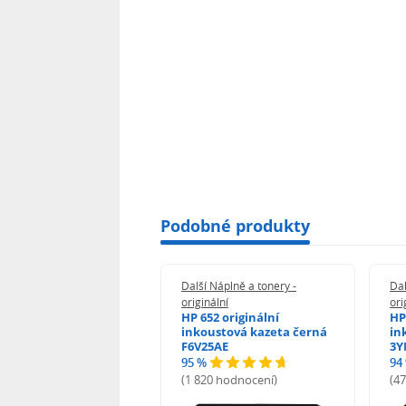
Podobné produkty
 Náplně a tonery -
Další Náplně a tonery -
Dal
nální
originální
ori
her TNB023 -
HP 652 originální
HP
inální
inkoustová kazeta černá
in
F6V25AE
3Y
95 %
94
hodnocení)
(1 820 hodnocení)
(4