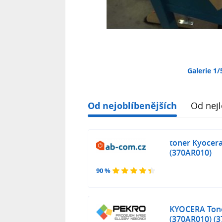
Galerie 1/
Od nejoblíbenějších
Od nejl
toner Kyocera 
(370AR010)
90 %
KYOCERA Toner
(370AR010) (