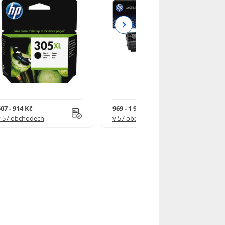
Next
07 - 914 Kč
969 - 1 918 Kč
v 57 obchodech
v 57 obchodech