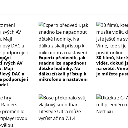
 mění
Experti předvedli, jak
30 filmů, kter
ti svých AV
snadno lze napadnout
vidět, dokud js
ů. Mají
dětské hodinky. Na
na světě. Víme
lový DAC a
dálku získali přístup k
je můžete pust
ve podporuje i
mikrofonu a nastavení
odel