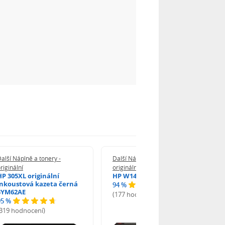
alší Náplně a tonery -
Další Náplně a tonery -
riginální
originální
HP 305XL originální
HP W1420A - originální
inkoustová kazeta černá
94 %
3YM62AE
(177 hodnocení)
95 %
(319 hodnocení)