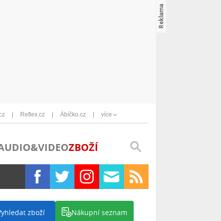
cz
Reflex.cz
Ábíčko.cz
více
AUDIO&VIDEO
ZBOŽÍ
Vyhledat zboží
Nákupní seznam