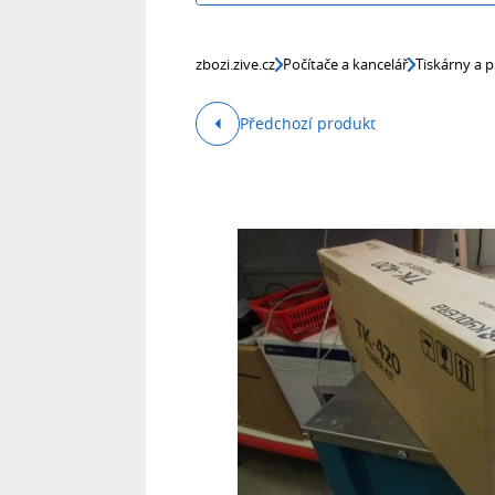
zbozi.zive.cz
Počítače a kancelář
Tiskárny a p
Předchozí produkt