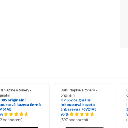
ší Náplně a tonery -
Další Náplně a tonery -
D
ginální
originální
o
 305 originální
HP 652 originální
koustová kazeta černá
inkoustová kazeta
M61AE
tříbarevná F6V24AE
 %
96 %
72 hodnocení)
(597 hodnocení)