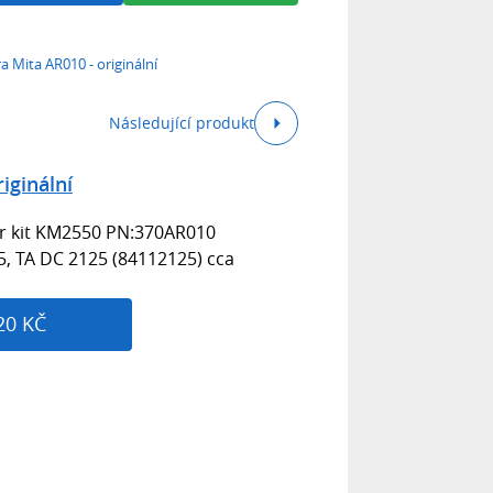
a Mita AR010 - originální
Následující produkt
iginální
er kit KM2550 PN:370AR010
5, TA DC 2125 (84112125) cca
20 KČ