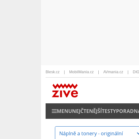
Blesk.cz
MobilMania.cz
AVmania.cz
DIG
MENU
NEJČTENĚJŠÍ
TESTY
PORADN
Náplně a tonery - originální