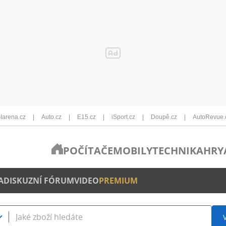
Iarena.cz
Auto.cz
E15.cz
iSport.cz
Doupě.cz
AutoRevue.
POČÍTAČE
MOBILY
TECHNIKA
HRY
A
DISKUZNÍ FÓRUM
VIDEO
PREMIUM