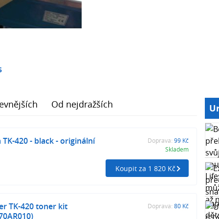
5
evnějších
Od nejdražších
Ur
TK-420 - black - originální
Doprava:
99 Kč
Skladem
Koupit za 1 820 Kč
 TK-420 toner kit
Doprava:
80 Kč
370AR010)