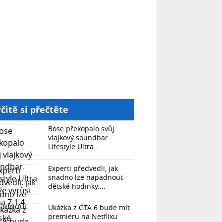
čitě si přečtěte
Bose překopalo svůj
vlajkový soundbar.
Lifestyle Ultra...
Experti předvedli, jak
snadno lze napadnout
dětské hodinky....
Ukázka z GTA 6 bude mít
premiéru na Netflixu