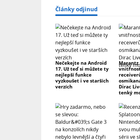
Články odjinud
Nečekejte na Android
Marantz
17. Už teď si můžete ty
vnitřnos
nejlepší funkce
receiver
vyzkoušet i ve starších
osmikaná
verzích
Dirac Li
tenký m