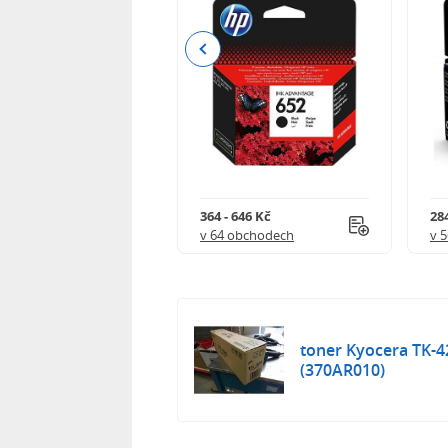
Previous
 901 Kč
364 - 646 Kč
284
 obchodech
v 64 obchodech
v 
toner Kyocera TK-420
(370AR010)