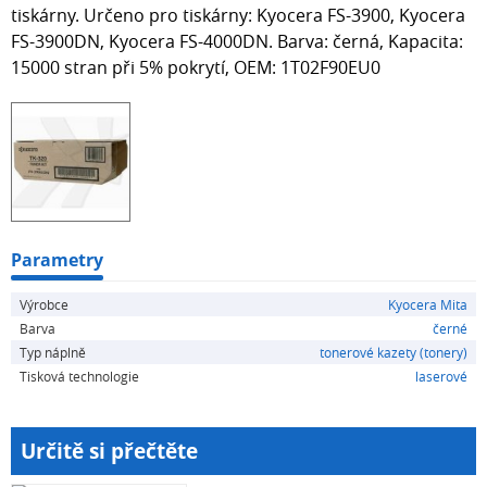
tiskárny. Určeno pro tiskárny: Kyocera FS-3900, Kyocera
FS-3900DN, Kyocera FS-4000DN. Barva: černá, Kapacita:
15000 stran při 5% pokrytí, OEM: 1T02F90EU0
Parametry
Výrobce
Kyocera Mita
Barva
černé
Typ náplně
tonerové kazety (tonery)
Tisková technologie
laserové
Určitě si přečtěte