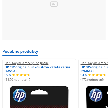
Podobné produkty
Další Náplně a tonery - originální
Další Náplně a tonery
HP 652 originální inkoustová kazeta černá
HP 305 originální
F6V25AE
3YM61AE
95 %
94 %
(1 820 hodnocení)
(472 hodnocení)