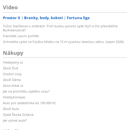
Video
Prostor X
Branky, body, kokoti
Fortuna liga
Tvůrci StarDance o změnách: Proč budou porotci opět čtyři a čím přesvědčila
Burkiewiczová?
František Laurin pohřeb
Ochmelka vylezl ve Frýdku-Místku na 15 m vysokou lezeckou stěnu. (srpen 2026)
Nákupy
hledejceny.cz
Zboží Živě
Osobní vozy
Zboží Dáma
zbozi.blesk.cz
Jak na prohlídku ojetého vozu?
HobbyKompas
Auto pro začátečníka do 100 000 Kč
Zboží Auto
Ojetá Škoda Octavia
Jak vybrat auto?