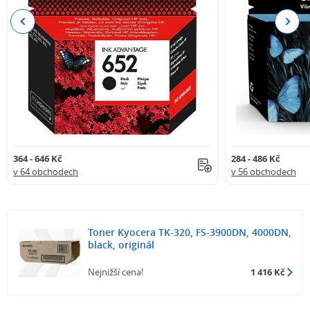
Previous
Next
364 - 646 Kč
284 - 486 Kč
v 64 obchodech
v 56 obchodech
Toner Kyocera TK-320, FS-3900DN, 4000DN,
black, originál
Nejnižší cena!
1 416 Kč