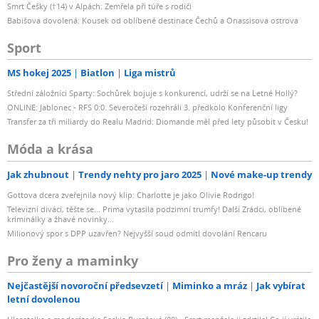
Smrt Češky (†14) v Alpách: Zemřela při túře s rodiči
Babišova dovolená: Kousek od oblíbené destinace Čechů a Onassisova ostrova
Sport
MS hokej 2025
Biatlon
Liga mistrů
Střední záložníci Sparty: Sochůrek bojuje s konkurencí, udrží se na Letné Hollý?
ONLINE: Jablonec - RFS 0:0. Severočeši rozehráli 3. předkolo Konferenční ligy
Transfer za tři miliardy do Realu Madrid: Diomande měl před lety působit v Česku!
Móda a krása
Jak zhubnout
Trendy nehty pro jaro 2025
Nové make-up trendy
Gottova dcera zveřejnila nový klip: Charlotte je jako Olivie Rodrigo!
Televizní diváci, těšte se... Prima vytasila podzimní trumfy! Další Zrádci, oblíbené
kriminálky a žhavé novinky...
Milionový spor s DPP uzavřen? Nejvyšší soud odmítl dovolání Rencaru
Pro ženy a maminky
Nejčastější novoroční předsevzetí
Miminko a mráz
Jak vybírat
letní dovolenou