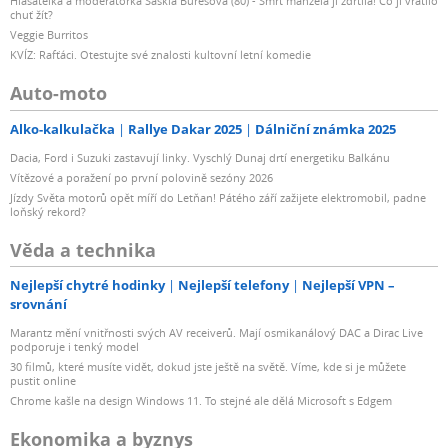
Hlasatelka a moderátorka Saskia Burešová (80) - Smrt manžela ji zdrtila! Co jí vrátilo
chuť žít?
Veggie Burritos
KVÍZ: Rafťáci. Otestujte své znalosti kultovní letní komedie
Auto-moto
Alko-kalkulačka
Rallye Dakar 2025
Dálniční známka 2025
Dacia, Ford i Suzuki zastavují linky. Vyschlý Dunaj drtí energetiku Balkánu
Vítězové a poražení po první polovině sezóny 2026
Jízdy Světa motorů opět míří do Letňan! Pátého září zažijete elektromobil, padne
loňský rekord?
Věda a technika
Nejlepší chytré hodinky
Nejlepší telefony
Nejlepší VPN –
srovnání
Marantz mění vnitřnosti svých AV receiverů. Mají osmikanálový DAC a Dirac Live
podporuje i tenký model
30 filmů, které musíte vidět, dokud jste ještě na světě. Víme, kde si je můžete
pustit online
Chrome kašle na design Windows 11. To stejné ale dělá Microsoft s Edgem
Ekonomika a byznys