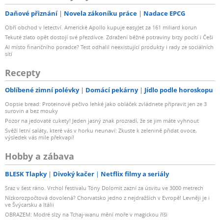
Daňové přiznání
Novela zákoníku práce
Nadace EPCG
Obří obchod v letectví. Americké Apollo kupuje easyJet za 161 miliard korun
Tekuté zlato opět dostojí své přezdívce. Zdražení běžné potraviny brzy pocítí i Češi
AI místo finančního poradce? Test odhalil neexistující produkty i rady ze sociálních
sítí
Recepty
Oblíbené zimní polévky
Domácí pekárny
Jídlo podle horoskopu
Oopsie bread: Proteinové pečivo lehké jako obláček zvládnete připravit jen ze 3
surovin a bez mouky
Pozor na jedovaté cukety! Jeden jasný znak prozradí, že se jim máte vyhnout
Svěží letní saláty, které vás v horku neunaví: Zkuste k zelenině přidat ovoce,
výsledek vás mile překvapí!
Hobby a zábava
BLESK Tlapky
Divoký kačer
Netflix filmy a seriály
Sraz v šest ráno. Vrchol festivalu Tóny Dolomit zazní za úsvitu ve 3000 metrech
Nízkorozpočtová dovolená? Chorvatsko jedno z nejdražších v Evropě! Levněji je i
ve Švýcarsku a Itálii
OBRAZEM: Modré slzy na Tchaj-wanu mění moře v magickou říši