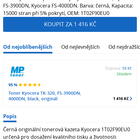
FS-3900DN, Kyocera FS-4000DN. Barva: černá, Kapacita:
15000 stran při 5% pokrytí, OEM: 1T02F90EU0
KOUPIT ZA 1 416 KČ
Od nejoblíbenějších
Od nejlevnějších
Od nejdražší
Doprava:
59 Kč
Skladem
95 %
Toner Kyocera TK-320, FS-3900DN,
4000DN, black, originál
1 416 Kč
Popis
Černá originální tonerová kazeta Kyocera 1T02F90EU0
určená pro dosažení kvalitního tisku a životnosti