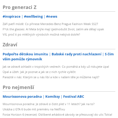
Pro generaci Z
#inspirace
#wellbeing
#news
Září patří módě: Co přinese Mercedes-Benz Prague Fashion Week SS27
F*ck the glasses: AI Meta brýle mají zjednodušit život, zatím ale dělají opak
Víš, proč ti po mléčných výrobcích možná nebývá dobře?
Zdraví
Podpořte dětskou imunitu
Babské rady proti nachlazení
S čím
vším pomůže rýmovník
Jak se zdravě zchladit v tropických vedrech: Co pomáhá a kdy už riskujete úpal
Úpal a úžeh: Jak je poznat a jak se z nich rychle vyléčit
Parazité v nás: Kterým se u nás líbí a kde v našem těle je můžeme najít?
Pro nejmenší
Mourissonova poradna
Komiksy
Festival ABC
Mourrisonova poradna: Je zdravé si čistit pleť v 11 letech? Jak na to?
Ukázka z GTA 6 bude mít premiéru na Netflixu
Forza Horizon 6 (recenze): Oblíbené arkádové závody se přesouvají do ulic Tokia!