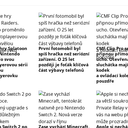
hry Splatoon
První fotomobil byl
CMF Clip Pro s
 Nintendo
spíš hračka než seriózní
připnou přímo
o svou
zařízení. O 25 let
ucho. Otevřen
yerovou sérii
později je foťák klíčová
sluchátka maj
ou
část výbavy telefonů
kodek
ayerovku
a ovládací kol
pouzdře
 Switch 2 po
Zase vychází Minecraft,
Apple si nechá