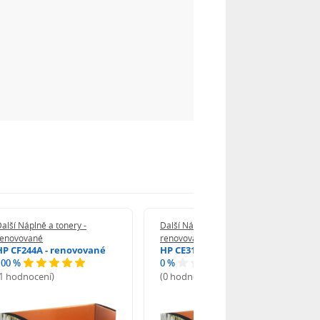
alší Náplně a tonery -
Další Náplně a tonery -
renovované
renovované
HP CF244A - renovované
HP CE312A - renovované
100 %
0 %
(1 hodnocení)
(0 hodnocení)