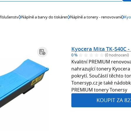
říslušenství
Náplně a barvy do tiskáren
Náplně a tonery - renovované
Kyo
Kyocera Mita TK-540C -
0 %
(0 hodnocení)
Kvalitní PREMIUM renovov
nahrazující tonery Kyocera
pokrytí. Součástí těchto 
Tonersyp.cz je také nádobk
PREMIUM tonery Tonersy
KOUPIT ZA 82