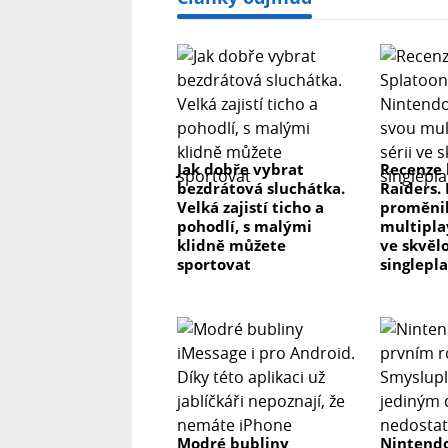
Jak dobře vybrat
Recenze 
bezdrátová sluchátka.
Raiders.
Velká zajistí ticho a
proměnil
pohodlí, s malými
multipla
klidně můžete
ve skvěl
sportovat
singlepl
Modré bubliny
Nintendo