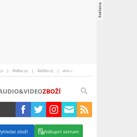
cz
Reflex.cz
Ábíčko.cz
více
AUDIO&VIDEO
ZBOŽÍ
Vyhledat zboží
Nákupní seznam