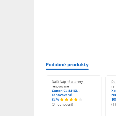
Podobné produkty
 Náplně a tonery -
Další Náplně a tonery -
Dal
vované
renovované
re
n 039H - renovované
Canon CL-541XL -
Xe
renovované
re
82 %
10
odnocení)
(3 hodnocení)
(1