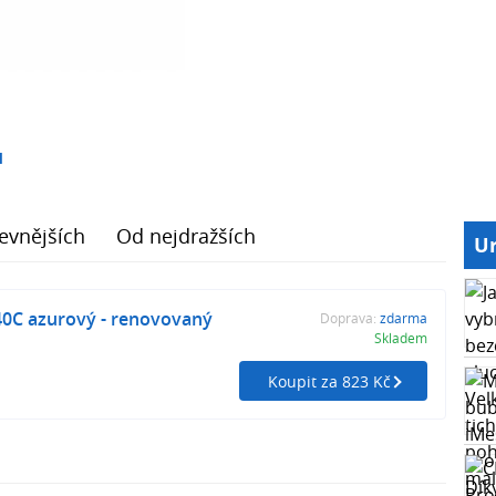
1
evnějších
Od nejdražších
Ur
40C azurový - renovovaný
Doprava:
zdarma
Skladem
Koupit za 823 Kč