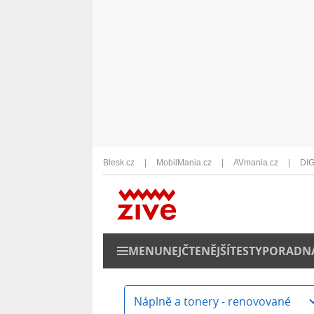
Blesk.cz
MobilMania.cz
AVmania.cz
DIG
MENU
NEJČTENĚJŠÍ
TESTY
PORADN
Náplně a tonery - renovované