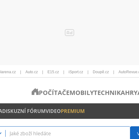
Iarena.cz
Auto.cz
E15.cz
iSport.cz
Doupě.cz
AutoRevue.
POČÍTAČE
MOBILY
TECHNIKA
HRY
A
DISKUZNÍ FÓRUM
VIDEO
PREMIUM