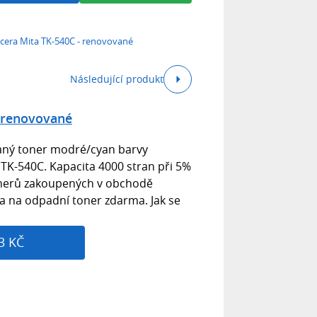
cera Mita TK-540C - renovované
Následující produkt
 renovované
aný toner modré/cyan barvy
 TK-540C. Kapacita 4000 stran při 5%
tonerů zakoupených v obchodě
a na odpadní toner zdarma. Jak se
3 KČ