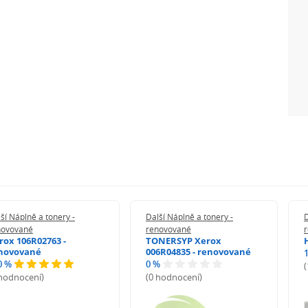
ší Náplně a tonery -
Další Náplně a tonery -
D
novované
renovované
rox 106R02763 -
TONERSYP Xerox
novované
006R04835 - renovované
0 %
0 %
 hodnocení)
(0 hodnocení)