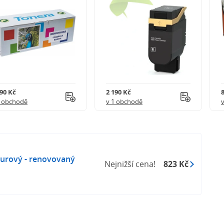
290 Kč
2 190 Kč
1 obchodě
v 1 obchodě
zurový - renovovaný
Nejnižší cena!
823 Kč