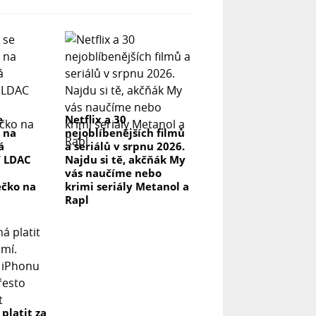
e
Netflix a 30
 na
nejoblíbenějších filmů
á
a seriálů v srpnu 2026.
í LDAC
Najdu si tě, akčňák My
vás naučíme nebo
ečko na
krimi seriály Metanol a
Rapl
 platit za