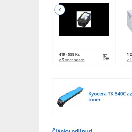
Previous
 - 3 990 Kč
419 - 558 Kč
1 
 obchodech
v 5 obchodech
v 
Kyocera TK-540C a
toner
Články odjinud