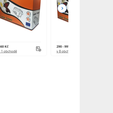
Next
860 Kč
290 - 995 Kč
v 1 obchodě
v 8 obchodech