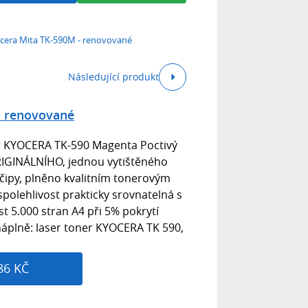
cera Mita TK-590M - renovované
Následující produkt
- renovované
r KYOCERA TK-590 Magenta Poctivý
ORIGINÁLNÍHO, jednou vytištěného
 čipy, plněno kvalitním tonerovým
polehlivost prakticky srovnatelná s
st 5.000 stran A4 při 5% pokrytí
náplně: laser toner KYOCERA TK 590,
86 KČ