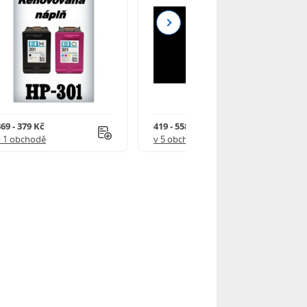
Next
69 - 379 Kč
419 - 558 Kč
v 1 obchodě
v 5 obchodech