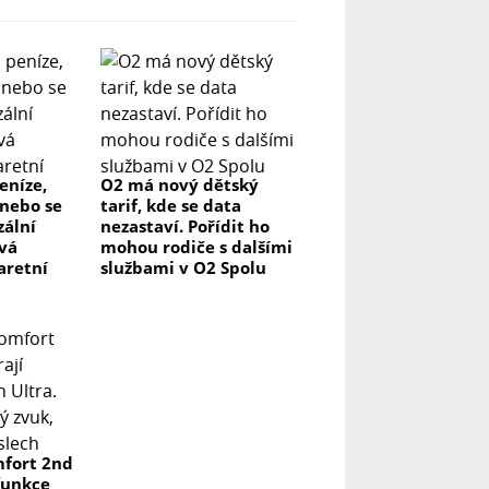
eníze,
O2 má nový dětský
nebo se
tarif, kde se data
zální
nezastaví. Pořídit ho
ová
mohou rodiče s dalšími
aretní
službami v O2 Spolu
fort 2nd
funkce