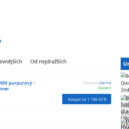
4
evnějších
Od nejdražších
Ur
90M purpurový -
Doprava:
zdarma
oner
Skladem
Koupit za 1 186 Kč