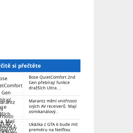
čitě si přečtěte
Bose QuietComfort 2nd
Gen přebírají funkce
dražších Ultra....
Marantz mění vnitřnosti
svých AV receiverů. Mají
osmikanálový...
Ukázka z GTA 6 bude mít
premiéru na Netflixu