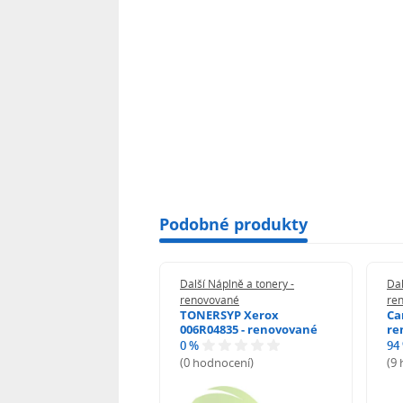
Podobné produkty
 Náplně a tonery -
Další Náplně a tonery -
Dal
vované
renovované
re
E310A - renovované
TONERSYP Xerox
Ca
006R04835 - renovované
re
0 %
94
odnocení)
(0 hodnocení)
(9