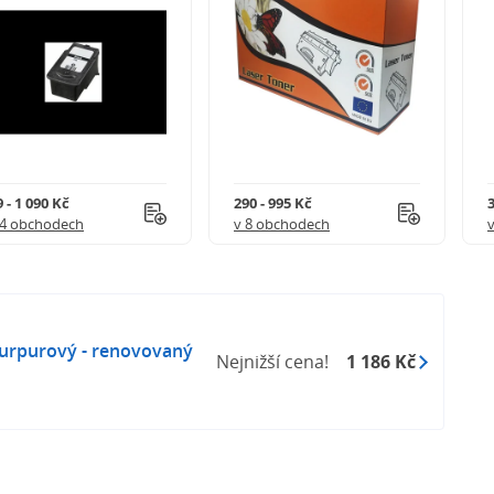
 - 1 090 Kč
290 - 995 Kč
3
 4 obchodech
v 8 obchodech
urpurový - renovovaný
Nejnižší cena!
1 186 Kč