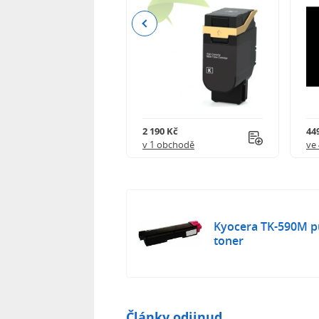
Previous
 995 Kč
2 190 Kč
449
obchodech
v 1 obchodě
ve
Kyocera TK-590M p
toner
Články odjinud