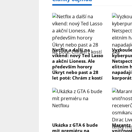
Netflix a další na
Vyzkouše
víkend: nový Ted Lasso
kyberpun
a akční Lioness. Ale
Netspect
především horory
elitním 
Úkryt nebo past a 28
napadaj
let poté: Chrám z kostí
korporát
Ukázka z GTA 6 bude
Marantz
mít premiéru na
vnitřnos