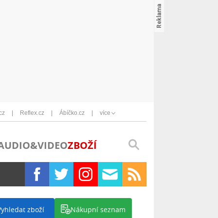
cz
Reflex.cz
Ábíčko.cz
více
AUDIO&VIDEO
ZBOŽÍ
Vyhledat zboží
Nákupní seznam