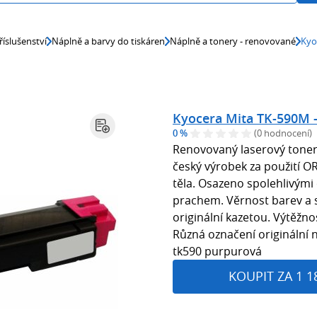
říslušenství
Náplně a barvy do tiskáren
Náplně a tonery - renovované
Kyo
Kyocera Mita TK-590M 
0 %
(0 hodnocení)
Renovovaný laserový tone
český výrobek za použití 
těla. Osazeno spolehlivými
prachem. Věrnost barev a s
originální kazetou. Výtěžno
Různá označení originální 
tk590 purpurová
KOUPIT ZA 1 1