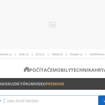
Iarena.cz
Auto.cz
E15.cz
iSport.cz
Doupě.cz
AutoRevue.
POČÍTAČE
MOBILY
TECHNIKA
HRY
A
DISKUZNÍ FÓRUM
VIDEO
PREMIUM