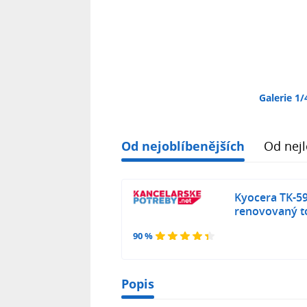
Galerie 1/
Od nejoblíbenějších
Od nejl
Kyocera TK-5
renovovaný t
90 %
Popis