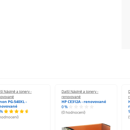
ší Náplně a tonery -
Další Náplně a tonery -
D
novované
renovované
non PG-540XL -
HP CE312A - renovované
novované
0 %
 %
(0 hodnocení)
 hodnocení)