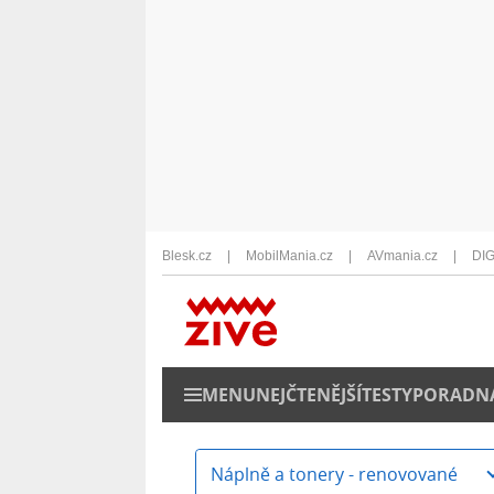
Blesk.cz
MobilMania.cz
AVmania.cz
DIG
MENU
NEJČTENĚJŠÍ
TESTY
PORADN
Náplně a tonery - renovované