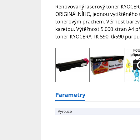
Renovovaný laserový toner KYOCERA
ORIGINÁLNÍHO, jednou vytištěného tě
tonerovým prachem. Věrnost barev a 
kazetou. Výtěžnost 5.000 stran A4 př
toner KYOCERA TK 590, tk590 purp
Parametry
Výrobce