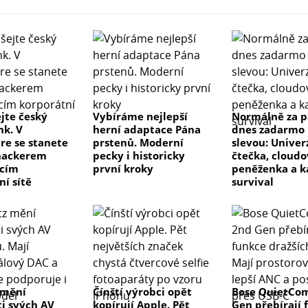
jte český
Vybíráme nejlepší
Normálně za p
k. V
herní adaptace Pána
dnes zadarmo 
re se stanete
prstenů. Moderní
slevou: Univer
hackerem
pecky i historicky
čtečka, cloud
ícím
první kroky
peněženka a k
ní sítě
survival
 mění
Čínští výrobci opět
Bose QuietCom
ti svých AV
kopírují Apple. Pět
Gen přebírají 