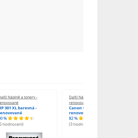
alší Náplně a tonery -
Další Náplně a tonery -
renovované
renovované
HP 301 XL barevná -
Canon CL-541XL -
renovované
renovované
90 %
82 %
(5 hodnocení)
(3 hodnocení)