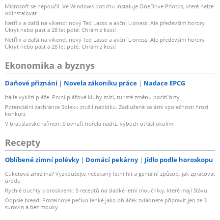
Microsoft se nepoučil. Ve Windows potichu instaluje OneDrive Photos, které nelze
odinstalovat
Netflix a další na víkend: nový Ted Lasso a akční Lioness. Ale především horory
Úkryt nebo past a 28 let poté: Chrám z kostí
Netflix a další na víkend: nový Ted Lasso a akční Lioness. Ale především horory
Úkryt nebo past a 28 let poté: Chrám z kostí
Ekonomika a byznys
Daňové přiznání
Novela zákoníku práce
Nadace EPCG
Itálie vyklízí pláže. První plážové kluby mizí, turisté změnu pocítí brzy
Potenciální zachránce Soleku zrušil nabídku. Zadlužené solární společnosti hrozí
konkurz
V bratislavské rafinerii Slovnaft hořela nádrž, výbuch otřásl okolím
Recepty
Oblíbené zimní polévky
Domácí pekárny
Jídlo podle horoskopu
Cuketová zmrzlina? Vyzkoušejte nečekaný letní hit a geniální způsob, jak zpracovat
úrodu
Rychlé buchty s broskvemi: 5 receptů na sladké letní moučníky, které mají šťávu
Oopsie bread: Proteinové pečivo lehké jako obláček zvládnete připravit jen ze 3
surovin a bez mouky