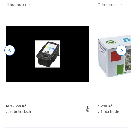
(3 hodnocení)
(1 hodnocení)
Previous
Next
419 - 558 Kč
1 290 Kč
v 5 obchodech
v 1 obchodě