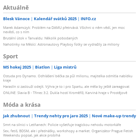
Aktuálně
Blesk Vánoce
Kalendář svátků 2025
INFO.cz
Marek Adamczyk: Problém na DAMU přetrvává. Všichni o něm vědí, jen moc
nevědí, co s ním
Brutální útok v Tanvaldu: Několik pobodaných
Nahotinky na Měsíci: Astronautovy Playboy fotky se vydražily za miliony
Sport
MS hokej 2025
Biatlon
Liga mistrů
Ostuda pro Dynamo. Odhlášení béčka za půl milionu, majitelka odmítla nabídku
kraje
Haraslín si zaslouží odejít. Výhra je to i pro Spartu, ale měla by ještě zareagovat
ONLINE: Slavia B - Třinec 3:2. Dukla hostí Kroměříž, Karviná hraje v Prostějově
Móda a krása
Jak zhubnout
Trendy nehty pro jaro 2025
Nové make-up trendy
Smrt na silnici v Letňanech: Policie vyšetřuje tragickou nehodu motorkáře
Sex, fetiš, BDSM, ale i přednášky, workshopy a market. Organizátor Prague Fetish
Weekendu popsal, jak akce probíhá