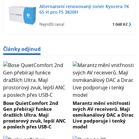
Alternativní renovovaný toner Kyocera TK
65 H pro FS 3820H
Nejnižší cena!
1 048 Kč
Články odjinud
Bose QuietComfort 2nd
Marantz mění vnitřnosti
Gen přebírají funkce
svých AV receiverů. Mají
dražších Ultra. Mají
osmikanálový DAC a Dirac
prostorový zvuk, lepší ANC
Live podporuje i tenký
a poslech přes USB-C
model