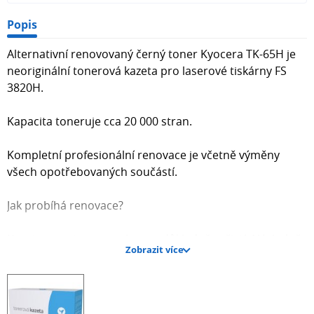
Popis
Alternativní renovovaný černý toner Kyocera TK-65H je
neoriginální tonerová kazeta pro laserové tiskárny FS
3820H.
Kapacita toneruje cca 20 000 stran.
Kompletní profesionální renovace je včetně výměny
všech opotřebovaných součástí.
Jak probíhá renovace?
Kazeta se nejprve rozebere a důkladně vyčistí. Následně
Zobrazit více
se vymění veškeré opotřebované díly (fotocitlivý válec,
stěrky, magnetický a nabíjecí válec) a kazeta se naplní
novým tonerem na kapacitu odpovídající originálu (na
rozdíl od výrobců s nevalnou kvalitou jsou používány