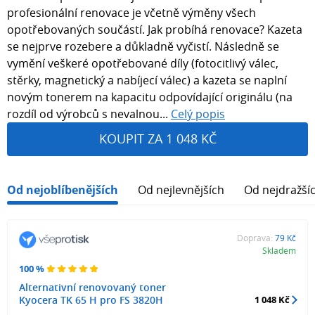
profesionální renovace je včetně výměny všech
opotřebovaných součástí. Jak probíhá renovace? Kazeta
se nejprve rozebere a důkladně vyčistí. Následně se
vymění veškeré opotřebované díly (fotocitlivý válec,
stěrky, magnetický a nabíjecí válec) a kazeta se naplní
novým tonerem na kapacitu odpovídající originálu (na
rozdíl od výrobců s nevalnou...
Celý popis
KOUPIT ZA 1 048 KČ
Od nejoblíbenějších
Od nejlevnějších
Od nejdražší
Doprava:
79 Kč
Skladem
100 %
Alternativní renovovaný toner
Kyocera TK 65 H pro FS 3820H
1 048 Kč