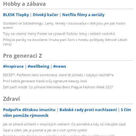
Hobby a zábava
BLESK Tlapky
Divoký kačer
Netflix filmy a seriály
Osvěžení ve Schladmingu: Lamy, ferraty i koulovačka v létě jsou jen pár hodin
autem
Tipy na víkend: Harry Potter na výstavě! Folklor, bitvy i setkání vodníků
Přibývá paniky na dovolené: Vnuka paní Soni v hotelu poštípaly štěnice! Lékaři
varují
Pro generaci Z
#inspirace
#wellbeing
#news
RECEPT: Perfektní letní kombinace, které tě zchladí, i kdybys nechtěl*a
Proč každá generace hledá svůj signature beauty look
Září patří módě: Co přinese Mercedes-Benz Prague Fashion Week SS27
Zdraví
Podpořte dětskou imunitu
Babské rady proti nachlazení
S čím
vším pomůže rýmovník
Jak se zdravě zchladit v tropických vedrech: Co pomáhá a kdy už riskujete úpal
Úpal a úžeh: Jak je poznat a jak se z nich rychle vyléčit