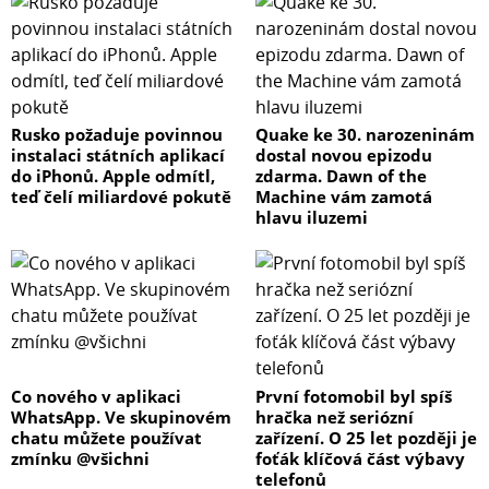
Rusko požaduje povinnou
Quake ke 30. narozeninám
instalaci státních aplikací
dostal novou epizodu
do iPhonů. Apple odmítl,
zdarma. Dawn of the
teď čelí miliardové pokutě
Machine vám zamotá
hlavu iluzemi
Co nového v aplikaci
První fotomobil byl spíš
WhatsApp. Ve skupinovém
hračka než seriózní
chatu můžete používat
zařízení. O 25 let později je
zmínku @všichni
foťák klíčová část výbavy
telefonů