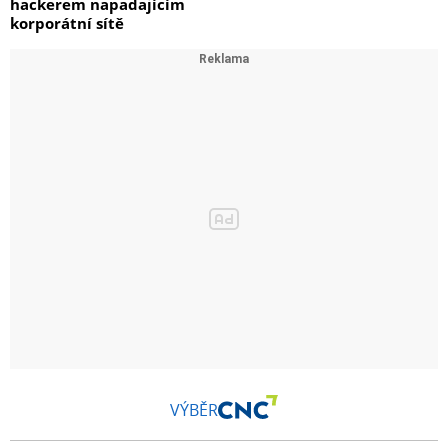
hackerem napadajícím
korporátní sítě
VÝBĚR