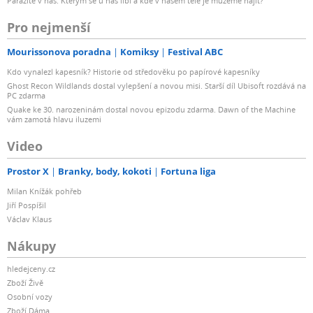
Parazité v nás: Kterým se u nás líbí a kde v našem těle je můžeme najít?
Pro nejmenší
Mourissonova poradna
Komiksy
Festival ABC
Kdo vynalezl kapesník? Historie od středověku po papírové kapesníky
Ghost Recon Wildlands dostal vylepšení a novou misi. Starší díl Ubisoft rozdává na
PC zdarma
Quake ke 30. narozeninám dostal novou epizodu zdarma. Dawn of the Machine
vám zamotá hlavu iluzemi
Video
Prostor X
Branky, body, kokoti
Fortuna liga
Milan Knížák pohřeb
Jiří Pospíšil
Václav Klaus
Nákupy
hledejceny.cz
Zboží Živě
Osobní vozy
Zboží Dáma