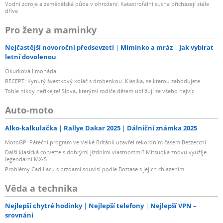
Vodní zdroje a zemědělská půda v ohrožení: Katastrofální sucha přicházejí stále
dříve
Pro ženy a maminky
Nejčastější novoroční předsevzetí
Miminko a mráz
Jak vybírat
letní dovolenou
Okurková limonáda
RECEPT: Kynutý švestkový koláč s drobenkou. Klasika, se kterou zabodujete
Tohle nikdy neříkejte! Slova, kterými rodiče dětem ubližují ze všeho nejvíc
Auto-moto
Alko-kalkulačka
Rallye Dakar 2025
Dálniční známka 2025
MotoGP: Páteční program ve Velké Británii uzavřel rekordním časem Bezzecchi
Další klasická corvette s dobrými jízdními vlastnostmi? Mitsuoka znovu využije
legendární MX-5
Problémy Cadillacu s brzdami souvisí podle Bottase s jejich chlazením
Věda a technika
Nejlepší chytré hodinky
Nejlepší telefony
Nejlepší VPN –
srovnání