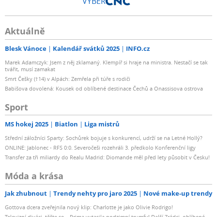
VÝBĚR
Aktuálně
Blesk Vánoce
Kalendář svátků 2025
INFO.cz
Marek Adamczyk: Jsem z něj zklamaný. Klempíř si hraje na ministra. Nestačí se tak
tvářit, musí zamakat
Smrt Češky (†14) v Alpách: Zemřela při túře s rodiči
Babišova dovolená: Kousek od oblíbené destinace Čechů a Onassisova ostrova
Sport
MS hokej 2025
Biatlon
Liga mistrů
Střední záložníci Sparty: Sochůrek bojuje s konkurencí, udrží se na Letné Hollý?
ONLINE: Jablonec - RFS 0:0. Severočeši rozehráli 3. předkolo Konferenční ligy
Transfer za tři miliardy do Realu Madrid: Diomande měl před lety působit v Česku!
Móda a krása
Jak zhubnout
Trendy nehty pro jaro 2025
Nové make-up trendy
Gottova dcera zveřejnila nový klip: Charlotte je jako Olivie Rodrigo!
Televizní diváci, těšte se... Prima vytasila podzimní trumfy! Další Zrádci, oblíbené