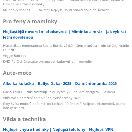
kriminálky a žhavé novinky...
Milionový spor s DPP uzavřen? Nejvyšší soud odmítl dovolání Rencaru
Pro ženy a maminky
Nejčastější novoroční předsevzetí
Miminko a mráz
Jak vybírat
letní dovolenou
Hlasatelka a moderátorka Saskia Burešová (80) - Smrt manžela ji zdrtila! Co jí vrátilo
chuť žít?
Veggie Burritos
KVÍZ: Rafťáci. Otestujte své znalosti kultovní letní komedie
Auto-moto
Alko-kalkulačka
Rallye Dakar 2025
Dálniční známka 2025
Dacia, Ford i Suzuki zastavují linky. Vyschlý Dunaj drtí energetiku Balkánu
Vítězové a poražení po první polovině sezóny 2026
Jízdy Světa motorů opět míří do Letňan! Pátého září zažijete elektromobil, padne
loňský rekord?
Věda a technika
Nejlepší chytré hodinky
Nejlepší telefony
Nejlepší VPN –