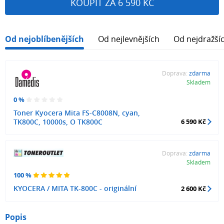
KOUPIT ZA 6 590 KČ
Od nejoblíbenějších
Od nejlevnějších
Od nejdražší
Doprava:
zdarma
Skladem
0 %
Toner Kyocera Mita FS-C8008N, cyan,
TK800C, 10000s, O TK800C
6 590 Kč
Doprava:
zdarma
Skladem
100 %
KYOCERA / MITA TK-800C - originální
2 600 Kč
Popis