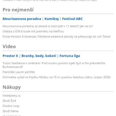
Pro nejmenší
Mourissonova poradna
Komiksy
Festival ABC
Mourrisonova poradna: Je zdravé si čistit pleť v 11 letech? Jak na to?
Ukázka z GTA 6 bude mít premiéru na Netflixu
Forza Horizon 6 (recenze): Oblíbené arkádové závody se přesouvají do ulic Tokia!
Video
Prostor X
Branky, body, kokoti
Fortuna liga
Tvůrci StarDance o změnách: Proč budou porotci opět čtyři a čím přesvědčila
Burkiewiczová?
František Laurin pohřeb
Ochmelka vylezl ve Frýdku-Místku na 15 m vysokou lezeckou stěnu. (srpen 2026)
Nákupy
hledejceny.cz
Zboží Živě
Osobní vozy
Zboží Dáma