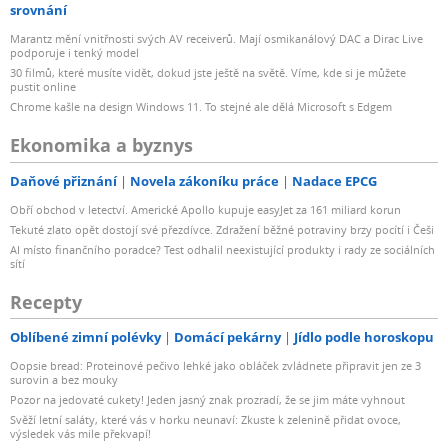
srovnání
Marantz mění vnitřnosti svých AV receiverů. Mají osmikanálový DAC a Dirac Live
podporuje i tenký model
30 filmů, které musíte vidět, dokud jste ještě na světě. Víme, kde si je můžete
pustit online
Chrome kašle na design Windows 11. To stejné ale dělá Microsoft s Edgem
Ekonomika a byznys
Daňové přiznání
Novela zákoníku práce
Nadace EPCG
Obří obchod v letectví. Americké Apollo kupuje easyJet za 161 miliard korun
Tekuté zlato opět dostojí své přezdívce. Zdražení běžné potraviny brzy pocítí i Češi
AI místo finančního poradce? Test odhalil neexistující produkty i rady ze sociálních
sítí
Recepty
Oblíbené zimní polévky
Domácí pekárny
Jídlo podle horoskopu
Oopsie bread: Proteinové pečivo lehké jako obláček zvládnete připravit jen ze 3
surovin a bez mouky
Pozor na jedovaté cukety! Jeden jasný znak prozradí, že se jim máte vyhnout
Svěží letní saláty, které vás v horku neunaví: Zkuste k zelenině přidat ovoce,
výsledek vás mile překvapí!