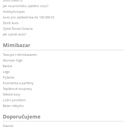
zbozi.blesk.cz
Jak na prohlídku ojetého vozu?
HobbyKompas
Auto pro začátečníka do 100 000 Kč
Zboží Auto
Ojetá Škoda Octavia
Jak vybrat auto?
Mimibazar
Testujte s Mimibazarem
Monster High
Barbie
Lego
Pyžama
Kosmetika a parfémy
Teplákové soupravy
Dětské boty
Ložní povlečení
Bazar nábytku
Doporučujeme
Starjob