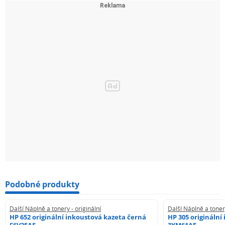
Podobné produkty
Další Náplně a tonery - originální
Další Náplně a tonery
HP 652 originální inkoustová kazeta černá
HP 305 originální
F6V25AE
3YM61AE