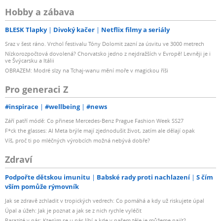
Hobby a zábava
BLESK Tlapky
Divoký kačer
Netflix filmy a seriály
Sraz v šest ráno. Vrchol festivalu Tóny Dolomit zazní za úsvitu ve 3000 metrech
Nízkorozpočtová dovolená? Chorvatsko jedno z nejdražších v Evropě! Levněji je i
ve Švýcarsku a Itálii
OBRAZEM: Modré slzy na Tchaj-wanu mění moře v magickou říši
Pro generaci Z
#inspirace
#wellbeing
#news
Září patří módě: Co přinese Mercedes-Benz Prague Fashion Week SS27
F*ck the glasses: AI Meta brýle mají zjednodušit život, zatím ale dělají opak
Víš, proč ti po mléčných výrobcích možná nebývá dobře?
Zdraví
Podpořte dětskou imunitu
Babské rady proti nachlazení
S čím
vším pomůže rýmovník
Jak se zdravě zchladit v tropických vedrech: Co pomáhá a kdy už riskujete úpal
Úpal a úžeh: Jak je poznat a jak se z nich rychle vyléčit
Parazité v nás: Kterým se u nás líbí a kde v našem těle je můžeme najít?