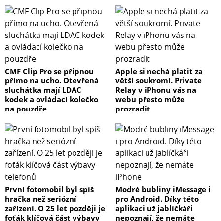
CMF Clip Pro se připnou
Apple si nechá platit za
přímo na ucho. Otevřená
větší soukromí. Private
sluchátka mají LDAC
Relay v iPhonu vás na
kodek a ovládací kolečko
webu přesto může
na pouzdře
prozradit
První fotomobil byl spíš
Modré bubliny iMessage i
hračka než seriózní
pro Android. Díky této
zařízení. O 25 let později je
aplikaci už jablíčkáři
foťák klíčová část výbavy
nepoznají, že nemáte