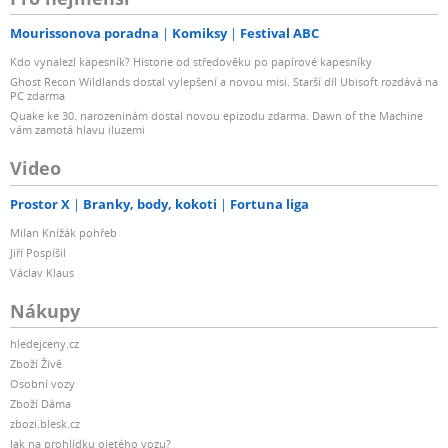
Mourissonova poradna
Komiksy
Festival ABC
Kdo vynalezl kapesník? Historie od středověku po papírové kapesníky
Ghost Recon Wildlands dostal vylepšení a novou misi. Starší díl Ubisoft rozdává na
PC zdarma
Quake ke 30. narozeninám dostal novou epizodu zdarma. Dawn of the Machine
vám zamotá hlavu iluzemi
Video
Prostor X
Branky, body, kokoti
Fortuna liga
Milan Knížák pohřeb
Jiří Pospíšil
Václav Klaus
Nákupy
hledejceny.cz
Zboží Živě
Osobní vozy
Zboží Dáma
zbozi.blesk.cz
Jak na prohlídku ojetého vozu?