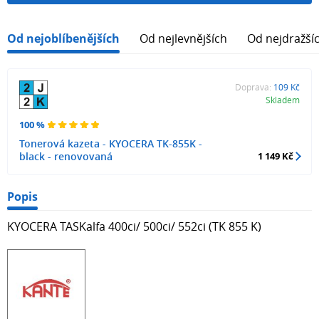
Od nejoblíbenějších
Od nejlevnějších
Od nejdražší
Doprava:
109 Kč
Skladem
100 %
Tonerová kazeta - KYOCERA TK-855K -
black - renovovaná
1 149 Kč
Popis
KYOCERA TASKalfa 400ci/ 500ci/ 552ci (TK 855 K)