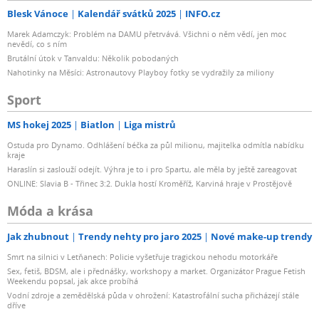
Blesk Vánoce
Kalendář svátků 2025
INFO.cz
Marek Adamczyk: Problém na DAMU přetrvává. Všichni o něm vědí, jen moc
nevědí, co s ním
Brutální útok v Tanvaldu: Několik pobodaných
Nahotinky na Měsíci: Astronautovy Playboy fotky se vydražily za miliony
Sport
MS hokej 2025
Biatlon
Liga mistrů
Ostuda pro Dynamo. Odhlášení béčka za půl milionu, majitelka odmítla nabídku
kraje
Haraslín si zaslouží odejít. Výhra je to i pro Spartu, ale měla by ještě zareagovat
ONLINE: Slavia B - Třinec 3:2. Dukla hostí Kroměříž, Karviná hraje v Prostějově
Móda a krása
Jak zhubnout
Trendy nehty pro jaro 2025
Nové make-up trendy
Smrt na silnici v Letňanech: Policie vyšetřuje tragickou nehodu motorkáře
Sex, fetiš, BDSM, ale i přednášky, workshopy a market. Organizátor Prague Fetish
Weekendu popsal, jak akce probíhá
Vodní zdroje a zemědělská půda v ohrožení: Katastrofální sucha přicházejí stále
dříve