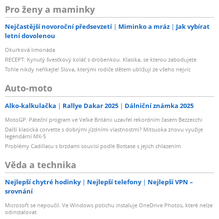
Pro ženy a maminky
Nejčastější novoroční předsevzetí
Miminko a mráz
Jak vybírat
letní dovolenou
Okurková limonáda
RECEPT: Kynutý švestkový koláč s drobenkou. Klasika, se kterou zabodujete
Tohle nikdy neříkejte! Slova, kterými rodiče dětem ubližují ze všeho nejvíc
Auto-moto
Alko-kalkulačka
Rallye Dakar 2025
Dálniční známka 2025
MotoGP: Páteční program ve Velké Británii uzavřel rekordním časem Bezzecchi
Další klasická corvette s dobrými jízdními vlastnostmi? Mitsuoka znovu využije
legendární MX-5
Problémy Cadillacu s brzdami souvisí podle Bottase s jejich chlazením
Věda a technika
Nejlepší chytré hodinky
Nejlepší telefony
Nejlepší VPN –
srovnání
Microsoft se nepoučil. Ve Windows potichu instaluje OneDrive Photos, které nelze
odinstalovat