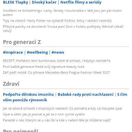
BLESK Tlapky
Divoký kačer
Netflix filmy a seriály
Osvěžení ve Schladmingu: Lamy, ferraty i koulovačka v létě jsou jen pár hodin
autem
Tipy na víkend: Harry Potter na výstavě! Folklor, bitvy i setkání vodníků
Přibývá paniky na dovolené: Vnuka paní Soni v hotelu poštípaly štěnice! Lékaři
varují
Pro generaci Z
#inspirace
#wellbeing
#news
RECEPT: Perfektní letní kombinace, které tě zchladí, i kdybys nechtěl*a
Proč každá generace hledá svůj signature beauty look
Září patří módě: Co přinese Mercedes-Benz Prague Fashion Week SS27
Zdraví
Podpořte dětskou imunitu
Babské rady proti nachlazení
S čím
vším pomůže rýmovník
Jak se zdravě zchladit v tropických vedrech: Co pomáhá a kdy už riskujete úpal
Úpal a úžeh: Jak je poznat a jak se z nich rychle vyléčit
Parazité v nás: Kterým se u nás líbí a kde v našem těle je můžeme najít?
Pro nejmenší