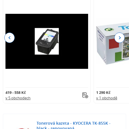
Previous
Next
419 - 558 Kč
1 290 Kč
v 5 obchodech
v 1 obchodě
Tonerová kazeta - KYOCERA TK-855K -
black - renovovaná