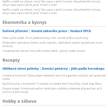
Netflix a další na víkend: nový Ted Lasso a akční Lioness. Ale především horory
Úkryt nebo past a 28 let poté: Chrám z kostí
Netflix a další na víkend: nový Ted Lasso a akční Lioness. Ale především horory
Úkryt nebo past a 28 let poté: Chrám z kostí
Ekonomika a byznys
Daňové přiznání
Novela zákoníku práce
Nadace EPCG
Itálie vyklízí pláže. První plážové kluby mizí, turisté změnu pocítí brzy
Potenciální zachránce Soleku zrušil nabídku. Zadlužené solární společnosti hrozí
konkurz
V bratislavské rafinerii Slovnaft hořela nádrž, výbuch otřásl okolím
Recepty
Oblíbené zimní polévky
Domácí pekárny
Jídlo podle horoskopu
Cuketová zmrzlina? Vyzkoušejte nečekaný letní hit a geniální způsob, jak zpracovat
úrodu
Rychlé buchty s broskvemi: 5 receptů na sladké letní moučníky, které mají šťávu
Oopsie bread: Proteinové pečivo lehké jako obláček zvládnete připravit jen ze 3
surovin a bez mouky
Hobby a zábava