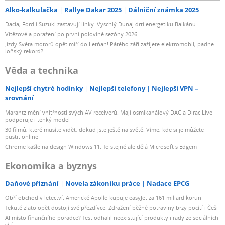
Alko-kalkulačka
Rallye Dakar 2025
Dálniční známka 2025
Dacia, Ford i Suzuki zastavují linky. Vyschlý Dunaj drtí energetiku Balkánu
Vítězové a poražení po první polovině sezóny 2026
Jízdy Světa motorů opět míří do Letňan! Pátého září zažijete elektromobil, padne
loňský rekord?
Věda a technika
Nejlepší chytré hodinky
Nejlepší telefony
Nejlepší VPN –
srovnání
Marantz mění vnitřnosti svých AV receiverů. Mají osmikanálový DAC a Dirac Live
podporuje i tenký model
30 filmů, které musíte vidět, dokud jste ještě na světě. Víme, kde si je můžete
pustit online
Chrome kašle na design Windows 11. To stejné ale dělá Microsoft s Edgem
Ekonomika a byznys
Daňové přiznání
Novela zákoníku práce
Nadace EPCG
Obří obchod v letectví. Americké Apollo kupuje easyJet za 161 miliard korun
Tekuté zlato opět dostojí své přezdívce. Zdražení běžné potraviny brzy pocítí i Češi
AI místo finančního poradce? Test odhalil neexistující produkty i rady ze sociálních
sítí