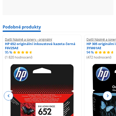
Podobné produkty
Další Náplně a tonery - originální
Další Náplně a tonery
HP 652 originální inkoustová kazeta černá
HP 305 originální
F6V25AE
3YM61AE
95 %
94 %
(1 820 hodnocení)
(472 hodnocení)
Previous
Next