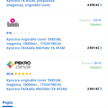
Kyocera TK-855M, purpurová
(magenta), originální toner
4 876 Kč
Doprava:
108 Kč
Skladem
0 %
Kyocera originální toner TK855M,
magenta, 18000str., 1T02H7BEU0,
Kyocera TASKalfa 400/500/ TK-855M
2 931 Kč
Doprava:
80 Kč
Skladem
95 %
Kyocera originální toner TK855M,
magenta, 18000str., 1T02H7BEU0,
Kyocera TASKalfa 400/500/ (TK-855M)
2 931 Kč
Popis