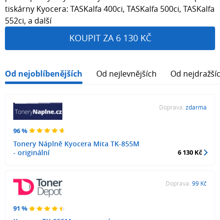
tiskárny Kyocera: TASKalfa 400ci, TASKalfa 500ci, TASKalfa
552ci, a další
KOUPIT ZA 6 130 KČ
Od nejoblíbenějších
Od nejlevnějších
Od nejdražší
Doprava:
zdarma
96 %
Tonery Náplně Kyocera Mita TK-855M
- originální
6 130 Kč
Doprava:
99 Kč
91 %