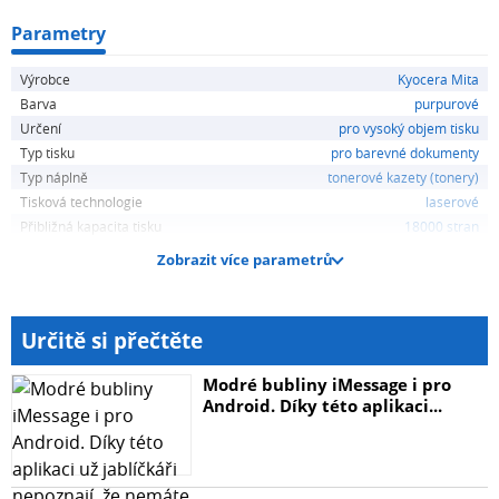
Parametry
Výrobce
Kyocera Mita
Barva
purpurové
Určení
pro vysoký objem tisku
Typ tisku
pro barevné dokumenty
Typ náplně
tonerové kazety (tonery)
Tisková technologie
laserové
Přibližná kapacita tisku
18000 stran
Zobrazit více parametrů
Určitě si přečtěte
Modré bubliny iMessage i pro
Android. Díky této aplikaci...