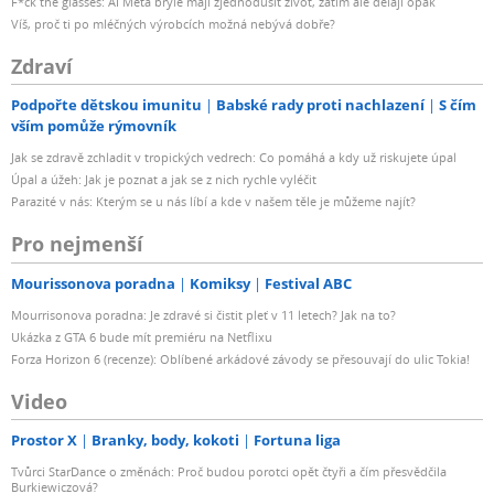
F*ck the glasses: AI Meta brýle mají zjednodušit život, zatím ale dělají opak
Víš, proč ti po mléčných výrobcích možná nebývá dobře?
Zdraví
Podpořte dětskou imunitu
Babské rady proti nachlazení
S čím
vším pomůže rýmovník
Jak se zdravě zchladit v tropických vedrech: Co pomáhá a kdy už riskujete úpal
Úpal a úžeh: Jak je poznat a jak se z nich rychle vyléčit
Parazité v nás: Kterým se u nás líbí a kde v našem těle je můžeme najít?
Pro nejmenší
Mourissonova poradna
Komiksy
Festival ABC
Mourrisonova poradna: Je zdravé si čistit pleť v 11 letech? Jak na to?
Ukázka z GTA 6 bude mít premiéru na Netflixu
Forza Horizon 6 (recenze): Oblíbené arkádové závody se přesouvají do ulic Tokia!
Video
Prostor X
Branky, body, kokoti
Fortuna liga
Tvůrci StarDance o změnách: Proč budou porotci opět čtyři a čím přesvědčila
Burkiewiczová?