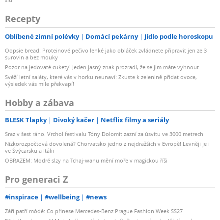
Recepty
Oblíbené zimní polévky
Domácí pekárny
Jídlo podle horoskopu
Oopsie bread: Proteinové pečivo lehké jako obláček zvládnete připravit jen ze 3
surovin a bez mouky
Pozor na jedovaté cukety! Jeden jasný znak prozradí, že se jim máte vyhnout
Svěží letní saláty, které vás v horku neunaví: Zkuste k zelenině přidat ovoce,
výsledek vás mile překvapí!
Hobby a zábava
BLESK Tlapky
Divoký kačer
Netflix filmy a seriály
Sraz v šest ráno. Vrchol festivalu Tóny Dolomit zazní za úsvitu ve 3000 metrech
Nízkorozpočtová dovolená? Chorvatsko jedno z nejdražších v Evropě! Levněji je i
ve Švýcarsku a Itálii
OBRAZEM: Modré slzy na Tchaj-wanu mění moře v magickou říši
Pro generaci Z
#inspirace
#wellbeing
#news
Září patří módě: Co přinese Mercedes-Benz Prague Fashion Week SS27