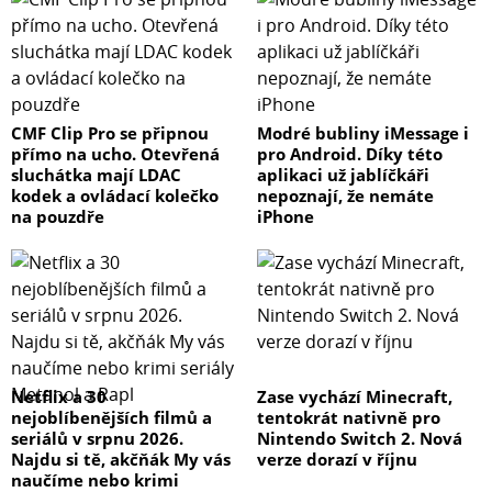
CMF Clip Pro se připnou
Modré bubliny iMessage i
přímo na ucho. Otevřená
pro Android. Díky této
sluchátka mají LDAC
aplikaci už jablíčkáři
kodek a ovládací kolečko
nepoznají, že nemáte
na pouzdře
iPhone
Netflix a 30
Zase vychází Minecraft,
nejoblíbenějších filmů a
tentokrát nativně pro
seriálů v srpnu 2026.
Nintendo Switch 2. Nová
Najdu si tě, akčňák My vás
verze dorazí v říjnu
naučíme nebo krimi