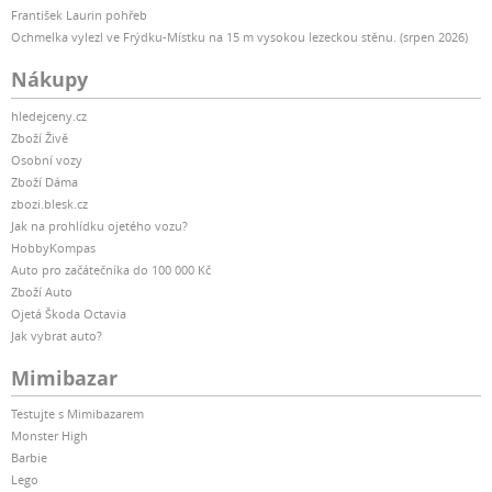
František Laurin pohřeb
Ochmelka vylezl ve Frýdku-Místku na 15 m vysokou lezeckou stěnu. (srpen 2026)
Nákupy
hledejceny.cz
Zboží Živě
Osobní vozy
Zboží Dáma
zbozi.blesk.cz
Jak na prohlídku ojetého vozu?
HobbyKompas
Auto pro začátečníka do 100 000 Kč
Zboží Auto
Ojetá Škoda Octavia
Jak vybrat auto?
Mimibazar
Testujte s Mimibazarem
Monster High
Barbie
Lego