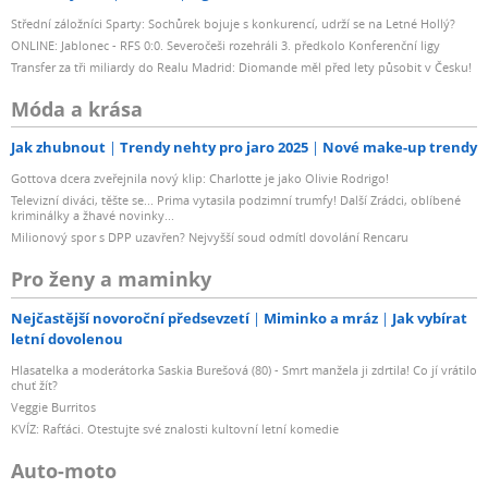
Střední záložníci Sparty: Sochůrek bojuje s konkurencí, udrží se na Letné Hollý?
ONLINE: Jablonec - RFS 0:0. Severočeši rozehráli 3. předkolo Konferenční ligy
Transfer za tři miliardy do Realu Madrid: Diomande měl před lety působit v Česku!
Móda a krása
Jak zhubnout
Trendy nehty pro jaro 2025
Nové make-up trendy
Gottova dcera zveřejnila nový klip: Charlotte je jako Olivie Rodrigo!
Televizní diváci, těšte se... Prima vytasila podzimní trumfy! Další Zrádci, oblíbené
kriminálky a žhavé novinky...
Milionový spor s DPP uzavřen? Nejvyšší soud odmítl dovolání Rencaru
Pro ženy a maminky
Nejčastější novoroční předsevzetí
Miminko a mráz
Jak vybírat
letní dovolenou
Hlasatelka a moderátorka Saskia Burešová (80) - Smrt manžela ji zdrtila! Co jí vrátilo
chuť žít?
Veggie Burritos
KVÍZ: Rafťáci. Otestujte své znalosti kultovní letní komedie
Auto-moto