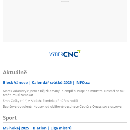
VÝBĚR
Aktuálně
Blesk Vánoce
Kalendář svátků 2025
INFO.cz
Marek Adamczyk: Jsem z něj zklamaný. Klempíř si hraje na ministra. Nestačí se tak
tvářit, musí zamakat
Smrt Češky (†14) v Alpách: Zemřela při túře s rodiči
Babišova dovolená: Kousek od oblíbené destinace Čechů a Onassisova ostrova
Sport
MS hokej 2025
Biatlon
Liga mistrů