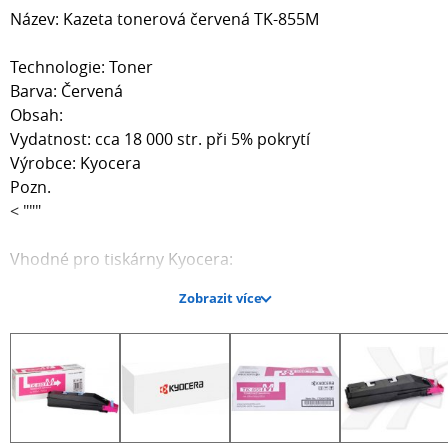
Název: Kazeta tonerová červená TK-855M
Technologie: Toner
Barva: Červená
Obsah:
Vydatnost: cca 18 000 str. při 5% pokrytí
Výrobce: Kyocera
Pozn.
< """
Vhodné pro tiskárny Kyocera:
Zobrazit více
TASKalfa 400ci, TASKalfa 500ci, TASKalfa 552ci, a další