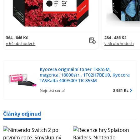
364 - 646 Kč
284 - 486 Kč
v 64 obchodech
v 56 obchodech
Kyocera originální toner TK855M,
magenta, 18000str., 1T02H7BEU0, Kyocera
TASKalfa 400/500/ TK-855M
Nejnižší cena!
2 931 Kč
Články odjinud