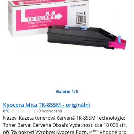
Galerie 1/5
Kyocera Mita TK-855M - originální
0 %
(0 hodnocení)
Název: Kazeta tonerová červená TK-855M Technologie:
Toner Barva: Červená Obsah: Vydatnost: cca 18 000 str.
při 5% pokrytí Výrobce: Kyocera Pozn. < """ Vhodné pro