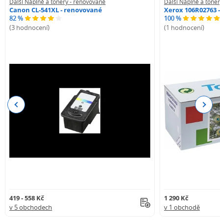
Další Náplně a tonery - renovované
Další Náplně a tone
Canon CL-541XL - renovované
Xerox 106R02763 
82 %
100 %
(3 hodnocení)
(1 hodnocení)
Previous
Next
419 - 558 Kč
1 290 Kč
v 5 obchodech
v 1 obchodě