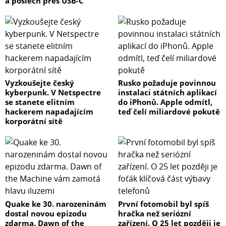
a poslech přes USB-C
Vyzkoušejte český
Rusko požaduje povinnou
kyberpunk. V Netspectre
instalaci státních aplikací
se stanete elitním
do iPhonů. Apple odmítl,
hackerem napadajícím
teď čelí miliardové pokutě
korporátní sítě
Quake ke 30. narozeninám
První fotomobil byl spíš
dostal novou epizodu
hračka než seriózní
zdarma. Dawn of the
zařízení. O 25 let později je