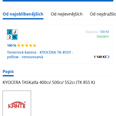
Od nejoblíbenějších
Od nejlevnějších
Od nejdražší
Doprava:
109 Kč
Skladem
100 %
Tonerová kazeta - KYOCERA TK-855Y -
yellow - renovovaná
1 149 Kč
Popis
KYOCERA TASKalfa 400ci/ 500ci/ 552ci (TK 855 K)