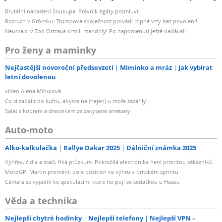
Brutální napadení Soukupa. Právník Agáty promluvil
Rozruch v Grónsku: Trumpova společnost provádí ropné vrty bez povolení!
Neurvalci v Zoo Ostrava krmili mandrily! Po napomenutí ještě nadávali
Pro ženy a maminky
Nejčastější novoroční předsevzetí
Miminko a mráz
Jak vybírat
letní dovolenou
video Alena Mihulová
Co si zabalit do kufru, abyste na (nejen) u moře zazářily...
Salát s koprem a dresinkem ze zakysané smetany
Auto-moto
Alko-kalkulačka
Rallye Dakar 2025
Dálniční známka 2025
Výhřev, čidla a stačí, říká průzkum. Pokročilá elektronika není prioritou zákazníků
MotoGP: Martin proměnil pole position ve výhru v britském sprintu
Câmara se vyjádřil ke spekulacím, které ho pojí se sedačkou u Haasu
Věda a technika
Nejlepší chytré hodinky
Nejlepší telefony
Nejlepší VPN –