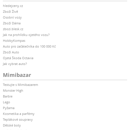
hledejceny.cz
Zboží Živě
Osobní vozy
Zboží Dáma
zbozi.blesk.cz
Jak na prohlídku ojetého vozu?
HobbyKompas
Auto pro začátečníka do 100 000 Kč
Zboží Auto
Ojetá Škoda Octavia
Jak vybrat auto?
Mimibazar
Testujte s Mimibazarem
Monster High
Barbie
Lego
Pyžama
Kosmetika a parfémy
Teplákové soupravy
Dětské boty