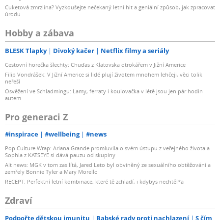
Cuketová zmrzlina? Vyzkoušejte nečekaný letní hit a geniální způsob, jak zpracovat
úrodu
Hobby a zábava
BLESK Tlapky
Divoký kačer
Netflix filmy a seriály
Cestovní horečka šlechty: Chuďas z Klatovska otrokářem v Jižní Americe
Filip Vondrášek: V Jižní Americe si lidé plují životem mnohem lehčeji, věci tolik
neřeší
Osvěžení ve Schladmingu: Lamy, ferraty i koulovačka v létě jsou jen pár hodin
autem
Pro generaci Z
#inspirace
#wellbeing
#news
Pop Culture Wrap: Ariana Grande promluvila o svém ústupu z veřejného života a
Sophia z KATSEYE si dává pauzu od skupiny
Alt news: MGK v tom zas lítá, Jared Leto byl obviněný ze sexuálního obtěžování a
zemřely Bonnie Tyler a Mary Morello
RECEPT: Perfektní letní kombinace, které tě zchladí, i kdybys nechtěl*a
Zdraví
Podpořte dětskou imunitu
Babské rady proti nachlazení
S čím