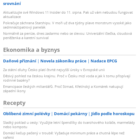
srovnání
Aktualizujte své Windows 11 Insider do 11. srpna. Pak už vám nebudou fungovat
aktualizace
Pokračuje záchrana Starshipu. V moři už dva týdny plave monstrum vysoké jako
sedmnáctipatrový panelák
Normálně za peníze, dnes zadarmo nebo se slevou: Univerzální čtečka, cloudová
peněženka a karetní survival
Ekonomika a byznys
Daňové přiznání
Novela zákoníku práce
Nadace EPCG
Za státní dluhy Česko platí čtvrté nejvyšší úroky v Evropské unii
Děsivý pohled na českou krajinu. Proč v Česku mizí voda a jak k tomu přispívají
rodinné bazény?
Emancipace českých miliardářů. Proč Strnad, Křetínský a Komárek nakupují
západní ikony
Recepty
Oblíbené zimní polévky
Domácí pekárny
Jídlo podle horoskopu
Sladký poklad u cesty: Využijte letní špendlíky do tvarohového koláče, marmelády
nebo kompotu
Domácí kečup pečený v troubě: Vyžaduje minimum práce a chutná lépe než
vařený