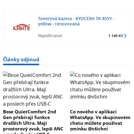
Tonerová kazeta - KYOCERA TK-855Y -
yellow - renovovaná
Nejnižší cena!
1 149 Kč
Články odjinud
Bose QuietComfort 2nd
Co nového v aplikaci
Gen přebírají funkce
WhatsApp. Ve skupinovém
dražších Ultra. Mají
chatu můžete používat
prostorový zvuk, lepší ANC
zmínku @všichni