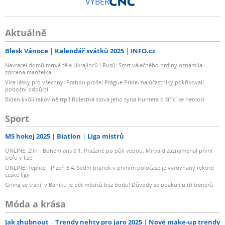
VÝBĚR
Aktuálně
Blesk Vánoce
Kalendář svátků 2025
INFO.cz
Navracel domů mrtvá těla Ukrajinců i Rusů: Smrt válečného hrdiny oznámila
zdrcená manželka
Více lásky pro všechny. Prahou prošel Prague Pride, na účastníky pokřikovali
pobožní odpůrci
Biden kvůli rakovině trpí! Bolestná slova jeho syna Huntera o šířící se nemoci
Sport
MS hokej 2025
Biatlon
Liga mistrů
ONLINE: Zlín - Bohemians 0:1. Pražané po půli vedou. Mirvald zaznamenal první
trefu v lize
ONLINE: Teplice - Plzeň 3:4. Sedm branek v prvním poločase je vyrovnaný rekord
české ligy
Gning se trápí: v Baníku je pět měsíců bez bodu! Důvody se opakují u tří trenérů
Móda a krása
Jak zhubnout
Trendy nehty pro jaro 2025
Nové make-up trendy