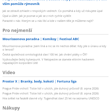
vším pomůže rýmovník
Jak se zdravě zchladit v tropických vedrech: Co pomáhá a kdy už riskujete úpal
Úpal a úžeh: Jak je poznat a jak se z nich rychle vyléčit
Parazité v nás: Kterým se u nás líbí a kde v našem těle je můžeme najít?
Pro nejmenší
Mourissonova poradna
Komiksy
Festival ABC
Mourrisonova poradna: Jsem líná a nic se mi nechce dělat: Kdy jde o únavu a kdy
o lenost?
Česká společnost ornitologická slaví 100 let: Jak chrání ptáky v ČR?
Vyzkoušejte český kyberpunk. V Netspectre se stanete elitním hackerem
napadajícím korporátní sítě
Video
Prostor X
Branky, body, kokoti
Fortuna liga
Prague Pride vrcholí: Tisíce lidí v ulicích, jde duhový průvod! (8. srpna 2026)
Prague Pride vrcholí: Tisíce lidí v ulicích, jde duhový průvod! (8. srpna 2026)
Hra světel na fasádě slavné vily: Tugendhat slaví 25 let na seznamu UNESCO
Nákupy