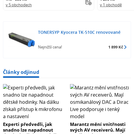
v 5 obchodech
v 1 obchodě
TONERSYP Kyocera TK-510C renovované
Nejnižší cena!
1 899 Kč
Články odjinud
Experti předvedli, jak
Marantz mění vnitřnosti
snadno lze napadnout
svých AV receiverů. Mají