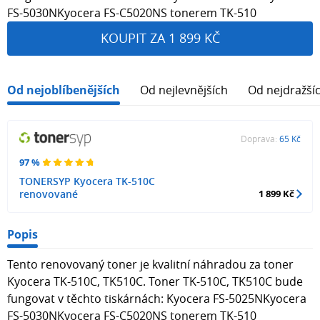
FS-5030NKyocera FS-C5020NS tonerem TK-510
KOUPIT ZA 1 899 KČ
Od nejoblíbenějších
Od nejlevnějších
Od nejdražší
Doprava:
65 Kč
97 %
TONERSYP Kyocera TK-510C
renovované
1 899 Kč
Popis
Tento renovovaný toner je kvalitní náhradou za toner
Kyocera TK-510C, TK510C. Toner TK-510C, TK510C bude
fungovat v těchto tiskárnách: Kyocera FS-5025NKyocera
FS-5030NKyocera FS-C5020NS tonerem TK-510