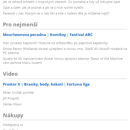
Jak se zdravě zchladit v tropických vedrech: Co pomáhá a kdy už riskujete úpal
Úpal a úžeh: Jak je poznat a jak se z nich rychle vyléčit
Parazité v nás: Kterým se u nás líbí a kde v našem těle je můžeme najít?
Pro nejmenší
Mourissonova poradna
Komiksy
Festival ABC
Kdo vynalezl kapesník? Historie od středověku po papírové kapesníky
Ghost Recon Wildlands dostal vylepšení a novou misi. Starší díl Ubisoft rozdává na
PC zdarma
Quake ke 30. narozeninám dostal novou epizodu zdarma. Dawn of the Machine
vám zamotá hlavu iluzemi
Video
Prostor X
Branky, body, kokoti
Fortuna liga
Milan Knížák pohřeb
Jiří Pospíšil
Václav Klaus
Nákupy
hledejceny.cz