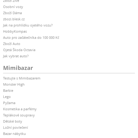
Zboží Živě
Osobní vozy
Zboží Dáma
zbozi.blesk.cz
Jak na prohlídku ojetého vozu?
HobbyKompas
Auto pro začátečníka do 100 000 Kč
Zboží Auto
Ojetá Škoda Octavia
Jak vybrat auto?
Mimibazar
Testujte s Mimibazarem
Monster High
Barbie
Lego
Pyžama
Kosmetika a parfémy
Teplákové soupravy
Dětské boty
Ložní povlečení
Bazar nábytku