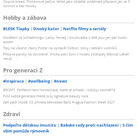
Oopsie bread: Proteinové pečivo lehké jako obláček zvládnete připravit jen ze 3
surovin a bez mouky
Hobby a zábava
BLESK Tlapky
Divoký kačer
Netflix filmy a seriály
Osvěžení ve Schladmingu: Lamy, ferraty i koulovačka v létě jsou jen pár hodin
autem
Tipy na víkend: Harry Potter na výstavě! Folklor, bitvy i setkání vodníků
Přibývá paniky na dovolené: Vnuka paní Soni v hotelu poštípaly štěnice! Lékaři
varují
Pro generaci Z
#inspirace
#wellbeing
#news
RECEPT: Perfektní letní kombinace, které tě zchladí, i kdybys nechtěl*a
Proč každá generace hledá svůj signature beauty look
Září patří módě: Co přinese Mercedes-Benz Prague Fashion Week SS27
Zdraví
Podpořte dětskou imunitu
Babské rady proti nachlazení
S čím
vším pomůže rýmovník