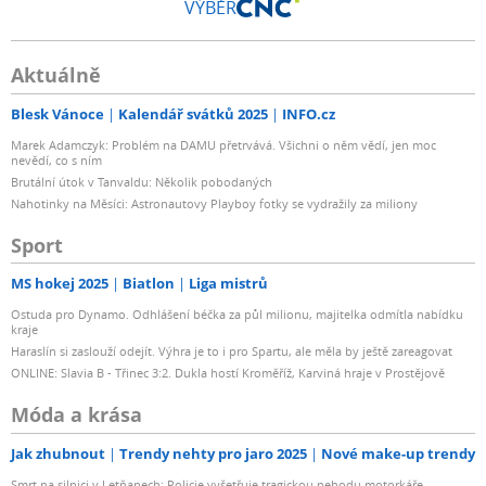
VÝBĚR
Aktuálně
Blesk Vánoce
Kalendář svátků 2025
INFO.cz
Marek Adamczyk: Problém na DAMU přetrvává. Všichni o něm vědí, jen moc
nevědí, co s ním
Brutální útok v Tanvaldu: Několik pobodaných
Nahotinky na Měsíci: Astronautovy Playboy fotky se vydražily za miliony
Sport
MS hokej 2025
Biatlon
Liga mistrů
Ostuda pro Dynamo. Odhlášení béčka za půl milionu, majitelka odmítla nabídku
kraje
Haraslín si zaslouží odejít. Výhra je to i pro Spartu, ale měla by ještě zareagovat
ONLINE: Slavia B - Třinec 3:2. Dukla hostí Kroměříž, Karviná hraje v Prostějově
Móda a krása
Jak zhubnout
Trendy nehty pro jaro 2025
Nové make-up trendy
Smrt na silnici v Letňanech: Policie vyšetřuje tragickou nehodu motorkáře