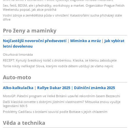
Sex, fetiš, BDSM, ale i přednášky, workshopy a market. Organizátor Prague Fetish
Weekendu popsal, jak akce probíhá
Vodní zdroje a zemědělská půda v ohrožení: Katastrofální sucha přicházejí stále
dříve
Pro ženy a maminky
Nejčastější novoroční předsevzetí
Miminko a mráz
Jak vybírat
letní dovolenou
Okurková limonáda
RECEPT: Kynutý švestkový koláč s drobenkou. Klasika, se kterou zabodujete
Tohle nikdy neříkejte! Slova, kterými rodiče dětem ubližují ze všeho nejvíc
Auto-moto
Alko-kalkulačka
Rallye Dakar 2025
Dálniční známka 2025
MotoGP: Páteční program ve Velké Británii uzavřel rekordním časem Bezzecchi
Další klasická corvette s dobrými jízdními vlastnostmi? Mitsuoka znovu využije
legendární MX-5
Problémy Cadillacu s brzdami souvisí podle Bottase s jejich chlazením
Věda a technika