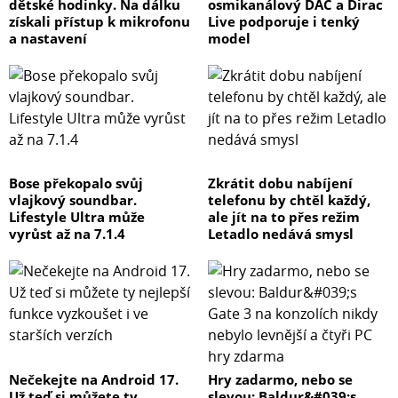
dětské hodinky. Na dálku
osmikanálový DAC a Dirac
získali přístup k mikrofonu
Live podporuje i tenký
a nastavení
model
Bose překopalo svůj
Zkrátit dobu nabíjení
vlajkový soundbar.
telefonu by chtěl každý,
Lifestyle Ultra může
ale jít na to přes režim
vyrůst až na 7.1.4
Letadlo nedává smysl
Nečekejte na Android 17.
Hry zadarmo, nebo se
Už teď si můžete ty
slevou: Baldur&#039;s