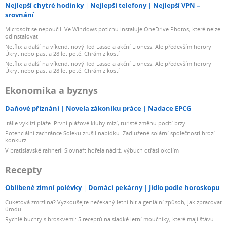
Nejlepší chytré hodinky
Nejlepší telefony
Nejlepší VPN –
srovnání
Microsoft se nepoučil. Ve Windows potichu instaluje OneDrive Photos, které nelze
odinstalovat
Netflix a další na víkend: nový Ted Lasso a akční Lioness. Ale především horory
Úkryt nebo past a 28 let poté: Chrám z kostí
Netflix a další na víkend: nový Ted Lasso a akční Lioness. Ale především horory
Úkryt nebo past a 28 let poté: Chrám z kostí
Ekonomika a byznys
Daňové přiznání
Novela zákoníku práce
Nadace EPCG
Itálie vyklízí pláže. První plážové kluby mizí, turisté změnu pocítí brzy
Potenciální zachránce Soleku zrušil nabídku. Zadlužené solární společnosti hrozí
konkurz
V bratislavské rafinerii Slovnaft hořela nádrž, výbuch otřásl okolím
Recepty
Oblíbené zimní polévky
Domácí pekárny
Jídlo podle horoskopu
Cuketová zmrzlina? Vyzkoušejte nečekaný letní hit a geniální způsob, jak zpracovat
úrodu
Rychlé buchty s broskvemi: 5 receptů na sladké letní moučníky, které mají šťávu