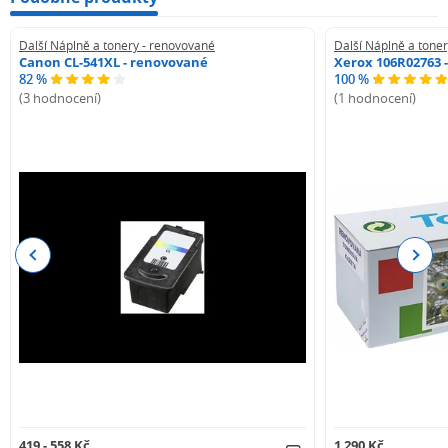
Další Náplně a tonery - renovované
Další Náplně a tone
Canon CL-541XL - renovované
Xerox 106R02763 
82 %
100 %
(3 hodnocení)
(1 hodnocení)
Previous
Next
419 - 558 Kč
1 290 Kč