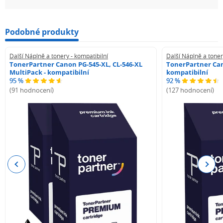
Podobné produkty
Další Náplně a tonery - kompatibilní
Další Náplně a toner
TonerPartner Canon PG-545-XL, CL-546-XL
TonerPartner Can
MultiPack - kompatibilní
kompatibilní
95 %
92 %
(91 hodnocení)
(127 hodnocení)
Previous
Next