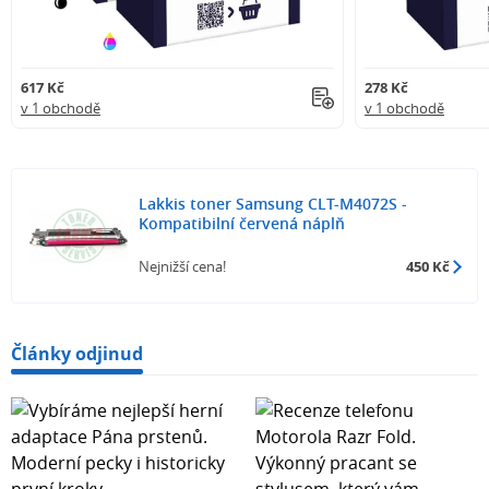
617 Kč
278 Kč
v 1 obchodě
v 1 obchodě
Lakkis toner Samsung CLT-M4072S -
Kompatibilní červená náplň
Nejnižší cena!
450 Kč
Články odjinud