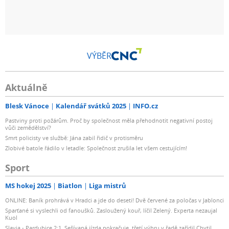
VÝBĚR
Aktuálně
Blesk Vánoce
Kalendář svátků 2025
INFO.cz
Pastviny proti požárům. Proč by společnost měla přehodnotit negativní postoj
vůči zemědělství?
Smrt policisty ve službě: Jána zabil řidič v protisměru
Zlobivé batole řádilo v letadle: Společnost zrušila let všem cestujícím!
Sport
MS hokej 2025
Biatlon
Liga mistrů
ONLINE: Baník prohrává v Hradci a jde do deseti! Dvě červené za poločas v Jablonci
Sparťané si vyslechli od fanoušků. Zasloužený kouř, líčil Zelený. Experta nezaujal
Kuol
Slavia - Pardubice 2:1. Sešívaná jízda pokračuje, třetí výhru v řadě zařídil Chytil