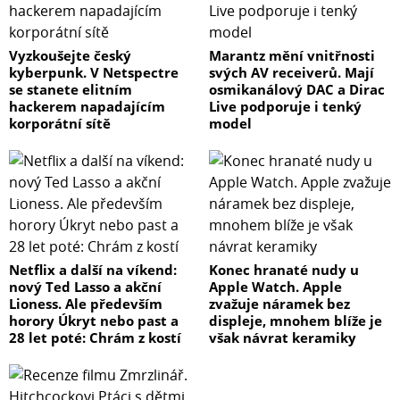
Vyzkoušejte český
Marantz mění vnitřnosti
kyberpunk. V Netspectre
svých AV receiverů. Mají
se stanete elitním
osmikanálový DAC a Dirac
hackerem napadajícím
Live podporuje i tenký
korporátní sítě
model
Netflix a další na víkend:
Konec hranaté nudy u
nový Ted Lasso a akční
Apple Watch. Apple
Lioness. Ale především
zvažuje náramek bez
horory Úkryt nebo past a
displeje, mnohem blíže je
28 let poté: Chrám z kostí
však návrat keramiky