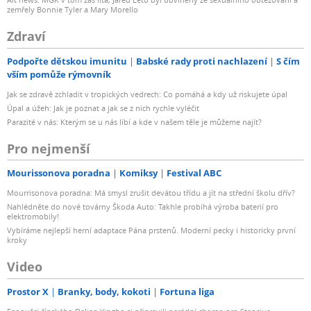
zemřely Bonnie Tyler a Mary Morello
Zdraví
Podpořte dětskou imunitu
Babské rady proti nachlazení
S čím
vším pomůže rýmovník
Jak se zdravě zchladit v tropických vedrech: Co pomáhá a kdy už riskujete úpal
Úpal a úžeh: Jak je poznat a jak se z nich rychle vyléčit
Parazité v nás: Kterým se u nás líbí a kde v našem těle je můžeme najít?
Pro nejmenší
Mourissonova poradna
Komiksy
Festival ABC
Mourrisonova poradna: Má smysl zrušit devátou třídu a jít na střední školu dřív?
Nahlédněte do nové továrny Škoda Auto: Takhle probíhá výroba baterií pro
elektromobily!
Vybíráme nejlepší herní adaptace Pána prstenů. Moderní pecky i historicky první
kroky
Video
Prostor X
Branky, body, kokoti
Fortuna liga