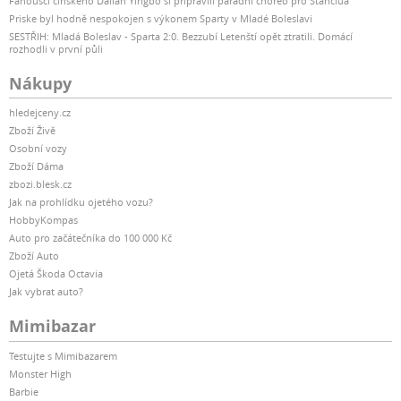
Fanoušci čínského Dalian Yingbo si připravili parádní choreo pro Stanciua
Priske byl hodně nespokojen s výkonem Sparty v Mladé Boleslavi
SESTŘIH: Mladá Boleslav - Sparta 2:0. Bezzubí Letenští opět ztratili. Domácí
rozhodli v první půli
Nákupy
hledejceny.cz
Zboží Živě
Osobní vozy
Zboží Dáma
zbozi.blesk.cz
Jak na prohlídku ojetého vozu?
HobbyKompas
Auto pro začátečníka do 100 000 Kč
Zboží Auto
Ojetá Škoda Octavia
Jak vybrat auto?
Mimibazar
Testujte s Mimibazarem
Monster High
Barbie