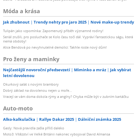
Móda a krása
Jak zhubnout
Trendy nehty pro jaro 2025
Nové make-up trendy
Tulipán jako vzpomínka: Zapomenutý příběh významné rodiny!
Seriál zrušili, pro posluchače se Kolo času točí dál. Vypráví fantastickou ságu, která
nemá obdoby!
Alice Bendová po nevyhnutelné demolici: Takhle roste nový dům!
Pro ženy a maminky
Nejčastější novoroční předsevzetí
Miminko a mráz
Jak vybírat
letní dovolenou
Okurkový salát s novými brambory
Dobrý základ na dovolenou nejen u moře...
Vracejí se vám doma dokola rýmy a angíny? Chyba může být v zubním kartáčku
Auto-moto
Alko-kalkulačka
Rallye Dakar 2025
Dálniční známka 2025
Gasly: Nová pravidla zašla příliš daleko
Moto3: Vítězství ve Velké Británii nakonec vybojoval David Almansa