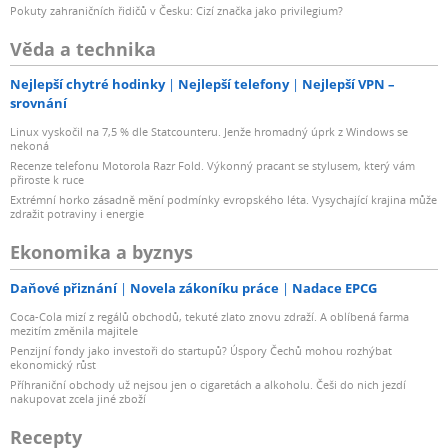
Pokuty zahraničních řidičů v Česku: Cizí značka jako privilegium?
Věda a technika
Nejlepší chytré hodinky
Nejlepší telefony
Nejlepší VPN –
srovnání
Linux vyskočil na 7,5 % dle Statcounteru. Jenže hromadný úprk z Windows se
nekoná
Recenze telefonu Motorola Razr Fold. Výkonný pracant se stylusem, který vám
přiroste k ruce
Extrémní horko zásadně mění podmínky evropského léta. Vysychající krajina může
zdražit potraviny i energie
Ekonomika a byznys
Daňové přiznání
Novela zákoníku práce
Nadace EPCG
Coca-Cola mizí z regálů obchodů, tekuté zlato znovu zdraží. A oblíbená farma
mezitím změnila majitele
Penzijní fondy jako investoři do startupů? Úspory Čechů mohou rozhýbat
ekonomický růst
Příhraniční obchody už nejsou jen o cigaretách a alkoholu. Češi do nich jezdí
nakupovat zcela jiné zboží
Recepty