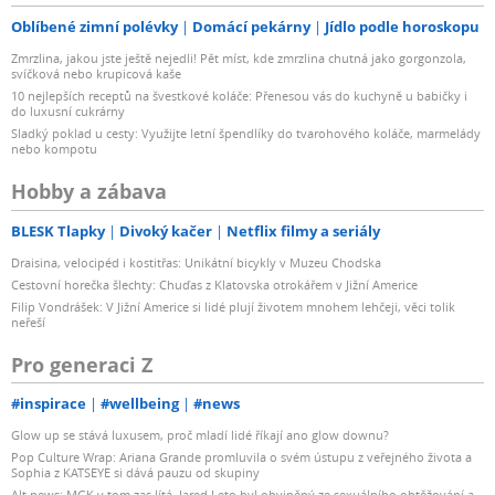
Oblíbené zimní polévky
Domácí pekárny
Jídlo podle horoskopu
Zmrzlina, jakou jste ještě nejedli! Pět míst, kde zmrzlina chutná jako gorgonzola,
svíčková nebo krupicová kaše
10 nejlepších receptů na švestkové koláče: Přenesou vás do kuchyně u babičky i
do luxusní cukrárny
Sladký poklad u cesty: Využijte letní špendlíky do tvarohového koláče, marmelády
nebo kompotu
Hobby a zábava
BLESK Tlapky
Divoký kačer
Netflix filmy a seriály
Draisina, velocipéd i kostitřas: Unikátní bicykly v Muzeu Chodska
Cestovní horečka šlechty: Chuďas z Klatovska otrokářem v Jižní Americe
Filip Vondrášek: V Jižní Americe si lidé plují životem mnohem lehčeji, věci tolik
neřeší
Pro generaci Z
#inspirace
#wellbeing
#news
Glow up se stává luxusem, proč mladí lidé říkají ano glow downu?
Pop Culture Wrap: Ariana Grande promluvila o svém ústupu z veřejného života a
Sophia z KATSEYE si dává pauzu od skupiny
Alt news: MGK v tom zas lítá, Jared Leto byl obviněný ze sexuálního obtěžování a