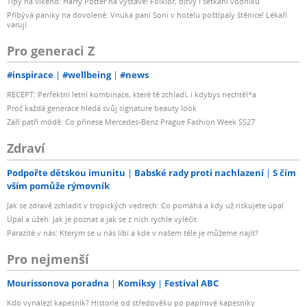
Tipy na víkend: Harry Potter na výstavě! Folklor, bitvy i setkání vodníků
Přibývá paniky na dovolené: Vnuka paní Soni v hotelu poštípaly štěnice! Lékaři
varují
Pro generaci Z
#inspirace
#wellbeing
#news
RECEPT: Perfektní letní kombinace, které tě zchladí, i kdybys nechtěl*a
Proč každá generace hledá svůj signature beauty look
Září patří módě: Co přinese Mercedes-Benz Prague Fashion Week SS27
Zdraví
Podpořte dětskou imunitu
Babské rady proti nachlazení
S čím
vším pomůže rýmovník
Jak se zdravě zchladit v tropických vedrech: Co pomáhá a kdy už riskujete úpal
Úpal a úžeh: Jak je poznat a jak se z nich rychle vyléčit
Parazité v nás: Kterým se u nás líbí a kde v našem těle je můžeme najít?
Pro nejmenší
Mourissonova poradna
Komiksy
Festival ABC
Kdo vynalezl kapesník? Historie od středověku po papírové kapesníky