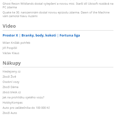
Ghost Recon Wildlands dostal vylepšení a novou misi. Starší díl Ubisoft rozdává na
PC zdarma
Quake ke 30. narozeninám dostal novou epizodu zdarma. Dawn of the Machine
vám zamotá hlavu iluzemi
Video
Prostor X
Branky, body, kokoti
Fortuna liga
Milan Knížák pohřeb
Jiří Pospíšil
Václav Klaus
Nákupy
hledejceny.cz
Zboží Živě
Osobní vozy
Zboží Dáma
zbozi.blesk.cz
Jak na prohlídku ojetého vozu?
HobbyKompas
Auto pro začátečníka do 100 000 Kč
Zboží Auto