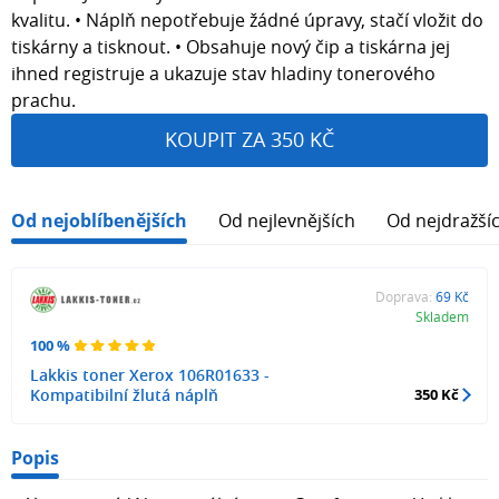
kvalitu. • Náplň nepotřebuje žádné úpravy, stačí vložit do
tiskárny a tisknout. • Obsahuje nový čip a tiskárna jej
ihned registruje a ukazuje stav hladiny tonerového
prachu.
KOUPIT ZA 350 KČ
Od nejoblíbenějších
Od nejlevnějších
Od nejdražší
Doprava:
69 Kč
Skladem
100 %
Lakkis toner Xerox 106R01633 -
Kompatibilní žlutá náplň
350 Kč
Popis