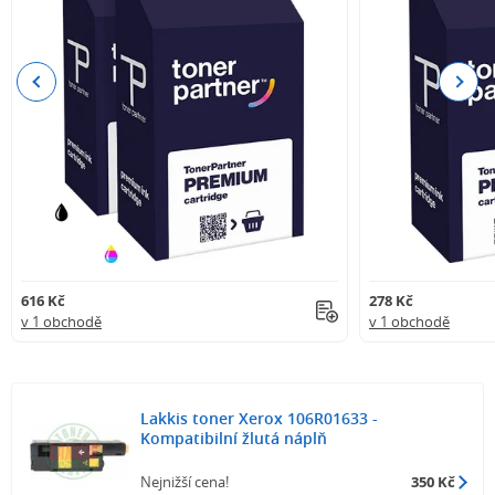
Previous
Next
616 Kč
278 Kč
v 1 obchodě
v 1 obchodě
Lakkis toner Xerox 106R01633 -
Kompatibilní žlutá náplň
Nejnižší cena!
350 Kč