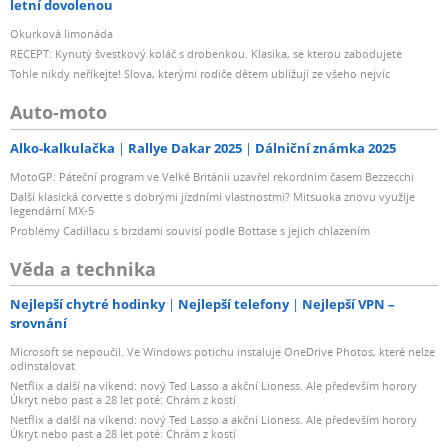
letní dovolenou
Okurková limonáda
RECEPT: Kynutý švestkový koláč s drobenkou. Klasika, se kterou zabodujete
Tohle nikdy neříkejte! Slova, kterými rodiče dětem ubližují ze všeho nejvíc
Auto-moto
Alko-kalkulačka
Rallye Dakar 2025
Dálniční známka 2025
MotoGP: Páteční program ve Velké Británii uzavřel rekordním časem Bezzecchi
Další klasická corvette s dobrými jízdními vlastnostmi? Mitsuoka znovu využije
legendární MX-5
Problémy Cadillacu s brzdami souvisí podle Bottase s jejich chlazením
Věda a technika
Nejlepší chytré hodinky
Nejlepší telefony
Nejlepší VPN –
srovnání
Microsoft se nepoučil. Ve Windows potichu instaluje OneDrive Photos, které nelze
odinstalovat
Netflix a další na víkend: nový Ted Lasso a akční Lioness. Ale především horory
Úkryt nebo past a 28 let poté: Chrám z kostí
Netflix a další na víkend: nový Ted Lasso a akční Lioness. Ale především horory
Úkryt nebo past a 28 let poté: Chrám z kostí