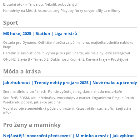
Brutální útok v Tanvaldu: Několik pobodaných
Nahotinky na Měsíci: Astronautovy Playboy fotky se vydražily za miliony
Sport
MS hokej 2025
Biatlon
Liga mistrů
Ostuda pro Dynamo. Odhlášení béčka za půl milionu, majitelka odmítla nabídku
kraje
Haraslín si zaslouží odejít. Výhra je to i pro Spartu, ale měla by ještě zareagovat
ONLINE: Slavia B - Třinec 3:2. Dukla hostí Kroměříž, Karviná hraje v Prostějově
Móda a krása
Jak zhubnout
Trendy nehty pro jaro 2025
Nové make-up trendy
Smrt na silnici v Letňanech: Policie vyšetřuje tragickou nehodu motorkáře
Sex, fetiš, BDSM, ale i přednášky, workshopy a market. Organizátor Prague Fetish
Weekendu popsal, jak akce probíhá
Vodní zdroje a zemědělská půda v ohrožení: Katastrofální sucha přicházejí stále
dříve
Pro ženy a maminky
Nejčastější novoroční předsevzetí
Miminko a mráz
Jak vybírat