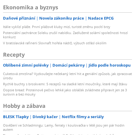
Ekonomika a byznys
Daňové přiznání
Novela zákoníku práce
Nadace EPCG
Itálie vyklízí pláže. První plážové kluby mizí, turisté změnu pocítí brzy
Potenciální zachránce Soleku zrušil nabídku. Zadlužené solární společnosti hrozí
konkurz
V bratislavské rafinerii Slovnaft hořela nádrž, výbuch otřásl okolím
Recepty
Oblíbené zimní polévky
Domácí pekárny
Jídlo podle horoskopu
Cuketová zmrzlina? Vyzkoušejte nečekaný letní hit a geniální způsob, jak zpracovat
úrodu
Rychlé buchty s broskvemi: 5 receptů na sladké letní moučníky, které mají šťávu
Oopsie bread: Proteinové pečivo lehké jako obláček zvládnete připravit jen ze 3
surovin a bez mouky
Hobby a zábava
BLESK Tlapky
Divoký kačer
Netflix filmy a seriály
Osvěžení ve Schladmingu: Lamy, ferraty i koulovačka v létě jsou jen pár hodin
autem