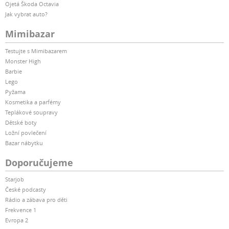
Ojetá Škoda Octavia
Jak vybrat auto?
Mimibazar
Testujte s Mimibazarem
Monster High
Barbie
Lego
Pyžama
Kosmetika a parfémy
Teplákové soupravy
Dětské boty
Ložní povlečení
Bazar nábytku
Doporučujeme
Starjob
České podcasty
Rádio a zábava pro děti
Frekvence 1
Evropa 2