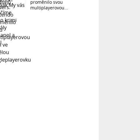
proměnilo svou
multiplayerovou...