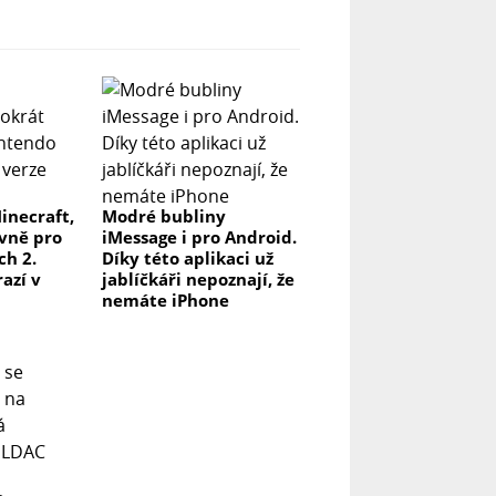
inecraft,
Modré bubliny
ivně pro
iMessage i pro Android.
ch 2.
Díky této aplikaci už
azí v
jablíčkáři nepoznají, že
nemáte iPhone