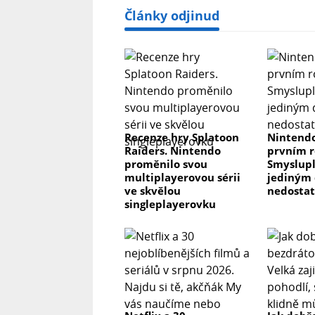
Články odjinud
Recenze hry Splatoon
Nintendo
Raiders. Nintendo
prvním r
proměnilo svou
Smyslupl
multiplayerovou sérii
jediným 
ve skvělou
nedosta
singleplayerovku