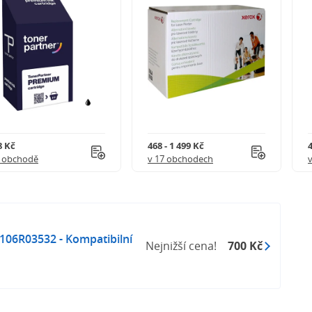
8 Kč
468 - 1 499 Kč
4
1 obchodě
v 17 obchodech
 106R03532 - Kompatibilní
Nejnižší cena!
700 Kč