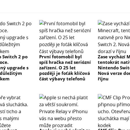
 Switch 2 po
První fotomobil byl
Zase vychází M
oce.
spíš hračka než seriózní
tentokrát nat
ný upgrade s
zařízení. O 25 let
Nintendo Swit
důležitým
později je foťák klíčová
Nová verze dor
tkem
část výbavy telefonů
říjnu