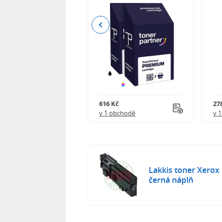
Previous
 750 Kč
616 Kč
27
obchodě
v 1 obchodě
v 
Lakkis toner Xerox
černá náplň