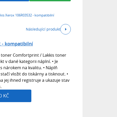
kis Xerox 106R03532 - kompatibilní
Následující produkt
 - kompatibilní
í toner Comfortprint / Lakkis toner
ukt v dané kategorii náplní. • Je
s nárokem na kvalitu. • Náplň
ačí vložit do tiskárny a tisknout. •
a jej ihned registruje a ukazuje stav
.
0 KČ