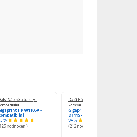
alší Náplně a tonery -
Další Náplně a tonery -
ompatibilní
kompatibilní
Gigaprint HP W1106A -
Gigaprint Samsung MLT-
kompatibilní
D111S - kompatibilní
95 %
94 %
(125 hodnocení)
(212 hodnocení)