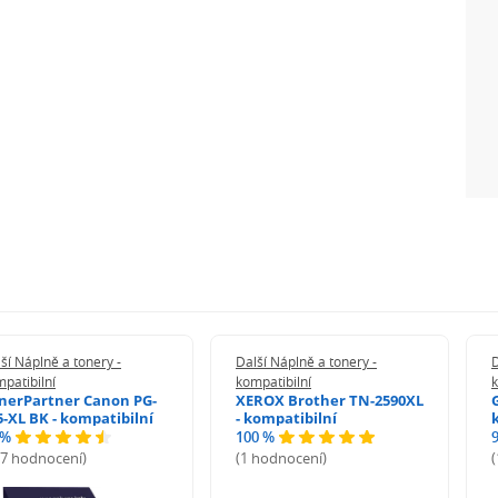
ší Náplně a tonery -
Další Náplně a tonery -
D
patibilní
kompatibilní
k
nerPartner Canon PG-
XEROX Brother TN-2590XL
5-XL BK - kompatibilní
- kompatibilní
 %
100 %
27 hodnocení)
(1 hodnocení)