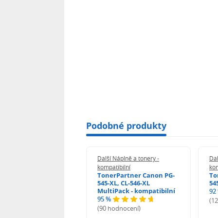
Podobné produkty
 Náplně a tonery -
Další Náplně a tonery -
Dal
tibilní
kompatibilní
kom
print Samsung MLT-
TonerPartner Canon PG-
To
L - kompatibilní
545-XL, CL-546-XL
54
MultiPack - kompatibilní
92
95 %
 hodnocení)
(1
(90 hodnocení)