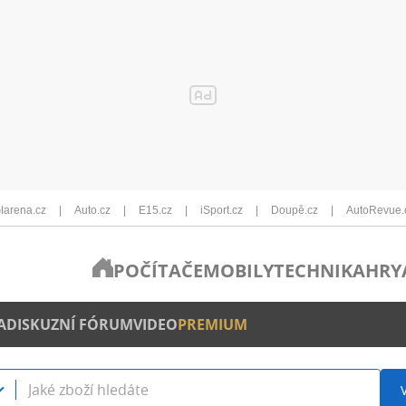
Iarena.cz
Auto.cz
E15.cz
iSport.cz
Doupě.cz
AutoRevue.
POČÍTAČE
MOBILY
TECHNIKA
HRY
A
DISKUZNÍ FÓRUM
VIDEO
PREMIUM