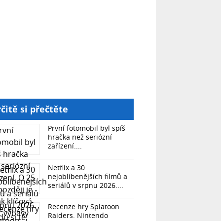
čitě si přečtěte
První fotomobil byl spíš
hračka než seriózní
zařízení....
Netflix a 30
nejoblíbenějších filmů a
seriálů v srpnu 2026....
Recenze hry Splatoon
Raiders. Nintendo