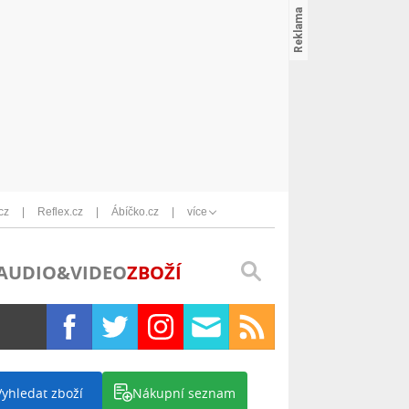
cz
Reflex.cz
Ábíčko.cz
více
AUDIO&VIDEO
ZBOŽÍ
Vyhledat zboží
Nákupní seznam