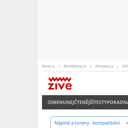
Blesk.cz
MobilMania.cz
AVmania.cz
DIG
MENU
NEJČTENĚJŠÍ
TESTY
PORADN
Náplně a tonery - kompatibilní