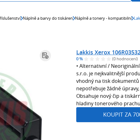
říslušenství
Náplně a barvy do tiskáren
Náplně a tonery - kompatibilní
Lak
Lakkis Xerox 106R03532
0 %
(0 hodnocení)
• Alternativní / Neorigináln
s.r.o. je nejkvalitnější prod
vhodný na tisk dokumentů 
nepotřebuje žádné úpravy, st
Obsahuje nový čip a tiskárn
hladiny tonerového prachu
KOUPIT ZA 70