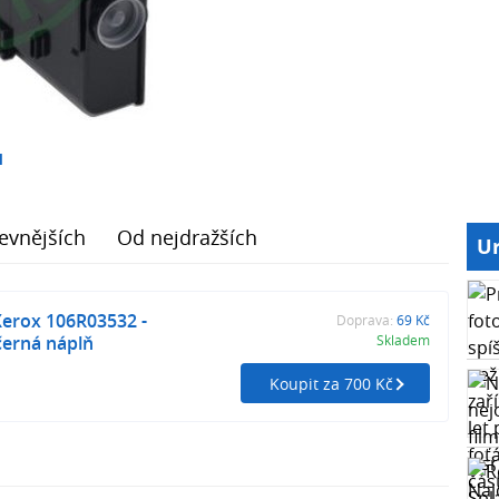
1
evnějších
Od nejdražších
Ur
Xerox 106R03532 -
Doprava:
69 Kč
černá náplň
Skladem
Koupit za 700 Kč