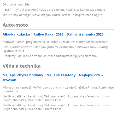
Okurková limonáda
RECEPT: Kynutý švestkový koláč s drobenkou. Klasika, se kterou zabodujete
Tohle nikdy neříkejte! Slova, kterými rodiče dětem ubližují ze všeho nejvíc
Auto-moto
Alko-kalkulačka
Rallye Dakar 2025
Dálniční známka 2025
MotoGP: Páteční program ve Velké Británii uzavřel rekordním časem Bezzecchi
Další klasická corvette s dobrými jízdními vlastnostmi? Mitsuoka znovu využije
legendární MX-5
Problémy Cadillacu s brzdami souvisí podle Bottase s jejich chlazením
Věda a technika
Nejlepší chytré hodinky
Nejlepší telefony
Nejlepší VPN –
srovnání
Microsoft se nepoučil. Ve Windows potichu instaluje OneDrive Photos, které nelze
odinstalovat
Netflix a další na víkend: nový Ted Lasso a akční Lioness. Ale především horory
Úkryt nebo past a 28 let poté: Chrám z kostí
Netflix a další na víkend: nový Ted Lasso a akční Lioness. Ale především horory
Úkryt nebo past a 28 let poté: Chrám z kostí