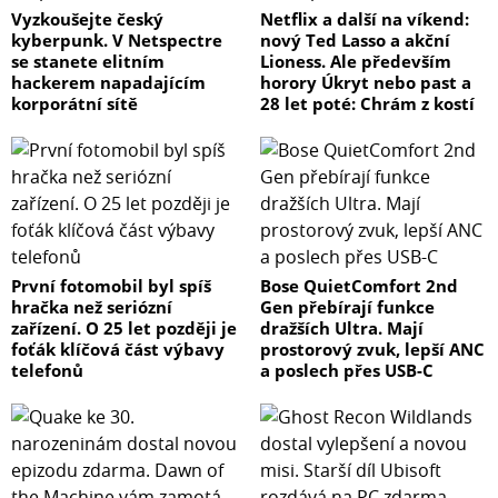
Vyzkoušejte český
Netflix a další na víkend:
kyberpunk. V Netspectre
nový Ted Lasso a akční
se stanete elitním
Lioness. Ale především
hackerem napadajícím
horory Úkryt nebo past a
korporátní sítě
28 let poté: Chrám z kostí
První fotomobil byl spíš
Bose QuietComfort 2nd
hračka než seriózní
Gen přebírají funkce
zařízení. O 25 let později je
dražších Ultra. Mají
foťák klíčová část výbavy
prostorový zvuk, lepší ANC
telefonů
a poslech přes USB-C