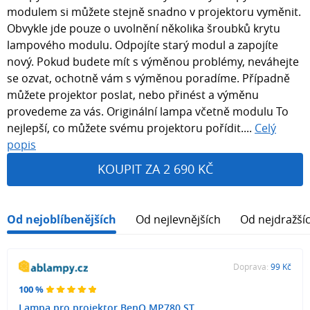
modulem si můžete stejně snadno v projektoru vyměnit.
Obvykle jde pouze o uvolnění několika šroubků krytu
lampového modulu. Odpojíte starý modul a zapojíte
nový. Pokud budete mít s výměnou problémy, neváhejte
se ozvat, ochotně vám s výměnou poradíme. Případně
můžete projektor poslat, nebo přinést a výměnu
provedeme za vás. Originální lampa včetně modulu To
nejlepší, co můžete svému projektoru pořídit....
Celý
popis
KOUPIT ZA 2 690 KČ
Od nejoblíbenějších
Od nejlevnějších
Od nejdražší
Doprava:
99 Kč
100 %
Lampa pro projektor BenQ MP780 ST