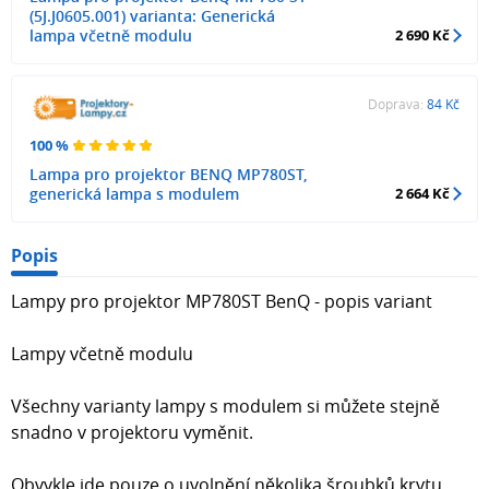
(5J.J0605.001) varianta: Generická
lampa včetně modulu
2 690 Kč
Doprava:
84 Kč
100 %
Lampa pro projektor BENQ MP780ST,
generická lampa s modulem
2 664 Kč
Popis
Lampy pro projektor MP780ST BenQ - popis variant
Lampy včetně modulu
Všechny varianty lampy s modulem si můžete stejně
snadno v projektoru vyměnit.
Obvykle jde pouze o uvolnění několika šroubků krytu