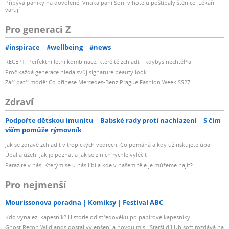
Přibývá paniky na dovolené: Vnuka paní Soni v hotelu poštípaly štěnice! Lékaři
varují
Pro generaci Z
#inspirace
#wellbeing
#news
RECEPT: Perfektní letní kombinace, které tě zchladí, i kdybys nechtěl*a
Proč každá generace hledá svůj signature beauty look
Září patří módě: Co přinese Mercedes-Benz Prague Fashion Week SS27
Zdraví
Podpořte dětskou imunitu
Babské rady proti nachlazení
S čím
vším pomůže rýmovník
Jak se zdravě zchladit v tropických vedrech: Co pomáhá a kdy už riskujete úpal
Úpal a úžeh: Jak je poznat a jak se z nich rychle vyléčit
Parazité v nás: Kterým se u nás líbí a kde v našem těle je můžeme najít?
Pro nejmenší
Mourissonova poradna
Komiksy
Festival ABC
Kdo vynalezl kapesník? Historie od středověku po papírové kapesníky
Ghost Recon Wildlands dostal vylepšení a novou misi. Starší díl Ubisoft rozdává na