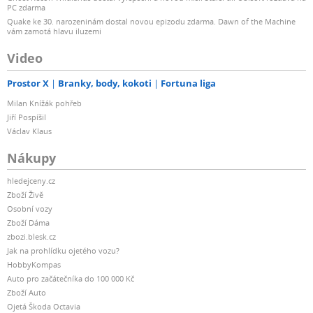
PC zdarma
Quake ke 30. narozeninám dostal novou epizodu zdarma. Dawn of the Machine
vám zamotá hlavu iluzemi
Video
Prostor X
Branky, body, kokoti
Fortuna liga
Milan Knížák pohřeb
Jiří Pospíšil
Václav Klaus
Nákupy
hledejceny.cz
Zboží Živě
Osobní vozy
Zboží Dáma
zbozi.blesk.cz
Jak na prohlídku ojetého vozu?
HobbyKompas
Auto pro začátečníka do 100 000 Kč
Zboží Auto
Ojetá Škoda Octavia