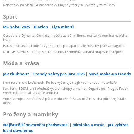
Nahotinky na Měsíci: Astronautovy Playboy fotky se vydražily za miliony
Sport
MS hokej 2025
Biatlon
Liga mistrů
Ostuda pro Dynamo. Odhlášení béčka za půl milionu, majitelka odmítla nabídku
kraje
Haraslín si zaslouží odejít. Výhra je to i pro Spartu, ale měla by ještě zareagovat
ONLINE: Slavia B - Třinec 3:2. Dukla hostí Kroměříž, Karviná hraje v Prostějově
Móda a krása
Jak zhubnout
Trendy nehty pro jaro 2025
Nové make-up trendy
Smrt na silnici v Letňanech: Policie vyšetřuje tragickou nehodu motorkáře
Sex, fetiš, BDSM, ale i přednášky, workshopy a market. Organizátor Prague Fetish
Weekendu popsal, jak akce probíhá
Vodní zdroje a zemědělská půda v ohrožení: Katastrofální sucha přicházejí stále
dříve
Pro ženy a maminky
Nejčastější novoroční předsevzetí
Miminko a mráz
Jak vybírat
letní dovolenou