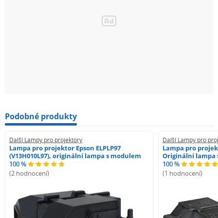
Jde o nejlevnější variantu, kterou nabízíme.
Doporučujeme spíše do projektorů pro občasné použití,
nebo tam kde není kvalita projekce tak klíčová.
Podobné produkty
Další Lampy pro projektory
Další Lampy pro pro
Lampa pro projektor Epson ELPLP97
Lampa pro projek
(V13H010L97), originální lampa s modulem
Originální lampa
100 %
100 %
(2 hodnocení)
(1 hodnocení)