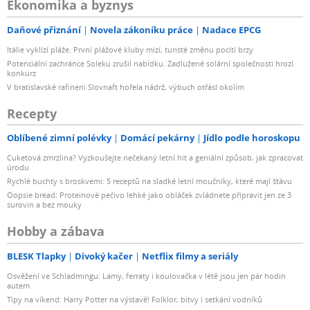
Ekonomika a byznys
Daňové přiznání
Novela zákoníku práce
Nadace EPCG
Itálie vyklízí pláže. První plážové kluby mizí, turisté změnu pocítí brzy
Potenciální zachránce Soleku zrušil nabídku. Zadlužené solární společnosti hrozí
konkurz
V bratislavské rafinerii Slovnaft hořela nádrž, výbuch otřásl okolím
Recepty
Oblíbené zimní polévky
Domácí pekárny
Jídlo podle horoskopu
Cuketová zmrzlina? Vyzkoušejte nečekaný letní hit a geniální způsob, jak zpracovat
úrodu
Rychlé buchty s broskvemi: 5 receptů na sladké letní moučníky, které mají šťávu
Oopsie bread: Proteinové pečivo lehké jako obláček zvládnete připravit jen ze 3
surovin a bez mouky
Hobby a zábava
BLESK Tlapky
Divoký kačer
Netflix filmy a seriály
Osvěžení ve Schladmingu: Lamy, ferraty i koulovačka v létě jsou jen pár hodin
autem
Tipy na víkend: Harry Potter na výstavě! Folklor, bitvy i setkání vodníků