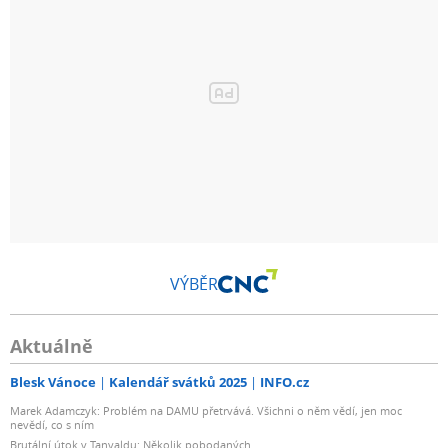
VÝBĚR
Aktuálně
Blesk Vánoce
Kalendář svátků 2025
INFO.cz
Marek Adamczyk: Problém na DAMU přetrvává. Všichni o něm vědí, jen moc
nevědí, co s ním
Brutální útok v Tanvaldu: Několik pobodaných