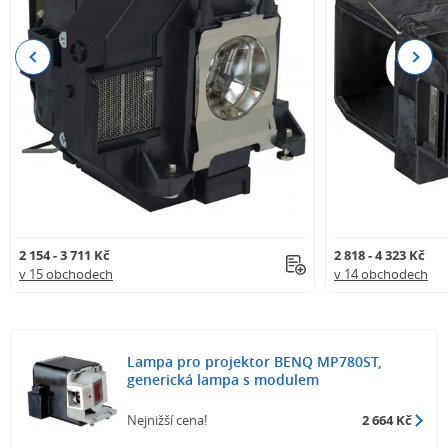
Previous
Next
2 154 - 3 711 Kč
2 818 - 4 323 Kč
v 15 obchodech
v 14 obchodech
Lampa pro projektor BENQ MP780ST,
generická lampa s modulem
Nejnižší cena!
2 664 Kč