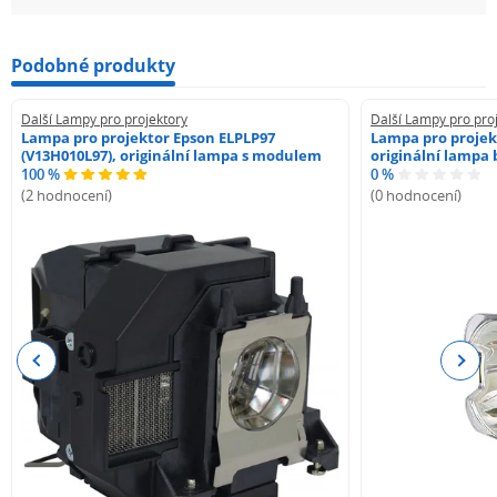
Podobné produkty
Další Lampy pro projektory
Další Lampy pro pro
Lampa pro projektor Epson ELPLP97
Lampa pro proje
(V13H010L97), originální lampa s modulem
originální lampa
100 %
0 %
(2 hodnocení)
(0 hodnocení)
Previous
Next