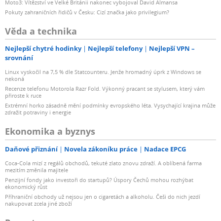
Moto3: Vítězství ve Velké Británii nakonec vybojoval David Almansa
Pokuty zahraničních řidičů v Česku: Cizí značka jako privilegium?
Věda a technika
Nejlepší chytré hodinky
Nejlepší telefony
Nejlepší VPN –
srovnání
Linux vyskočil na 7,5 % dle Statcounteru. Jenže hromadný úprk z Windows se
nekoná
Recenze telefonu Motorola Razr Fold. Výkonný pracant se stylusem, který vám
přiroste k ruce
Extrémní horko zásadně mění podmínky evropského léta. Vysychající krajina může
zdražit potraviny i energie
Ekonomika a byznys
Daňové přiznání
Novela zákoníku práce
Nadace EPCG
Coca-Cola mizí z regálů obchodů, tekuté zlato znovu zdraží. A oblíbená farma
mezitím změnila majitele
Penzijní fondy jako investoři do startupů? Úspory Čechů mohou rozhýbat
ekonomický růst
Příhraniční obchody už nejsou jen o cigaretách a alkoholu. Češi do nich jezdí
nakupovat zcela jiné zboží