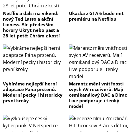
Netflix a další na víkend:
Ukázka z GTA 6 bude mít
nový Ted Lasso a akční
premiéru na Netflixu
Lioness. Ale především
horory Úkryt nebo past a
28 let poté: Chrám z kostí
Vybíráme nejlepší herní
Marantz mění vnitřnosti
adaptace Pána prstenů.
svých AV receiverů. Mají
Moderní pecky i historicky
osmikanálový DAC a Dirac
první kroky
Live podporuje i tenký
model