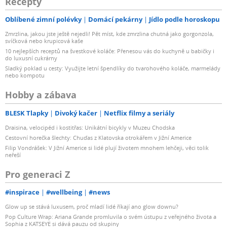
Recepty
Oblíbené zimní polévky
Domácí pekárny
Jídlo podle horoskopu
Zmrzlina, jakou jste ještě nejedli! Pět míst, kde zmrzlina chutná jako gorgonzola,
svíčková nebo krupicová kaše
10 nejlepších receptů na švestkové koláče: Přenesou vás do kuchyně u babičky i
do luxusní cukrárny
Sladký poklad u cesty: Využijte letní špendlíky do tvarohového koláče, marmelády
nebo kompotu
Hobby a zábava
BLESK Tlapky
Divoký kačer
Netflix filmy a seriály
Draisina, velocipéd i kostitřas: Unikátní bicykly v Muzeu Chodska
Cestovní horečka šlechty: Chuďas z Klatovska otrokářem v Jižní Americe
Filip Vondrášek: V Jižní Americe si lidé plují životem mnohem lehčeji, věci tolik
neřeší
Pro generaci Z
#inspirace
#wellbeing
#news
Glow up se stává luxusem, proč mladí lidé říkají ano glow downu?
Pop Culture Wrap: Ariana Grande promluvila o svém ústupu z veřejného života a
Sophia z KATSEYE si dává pauzu od skupiny