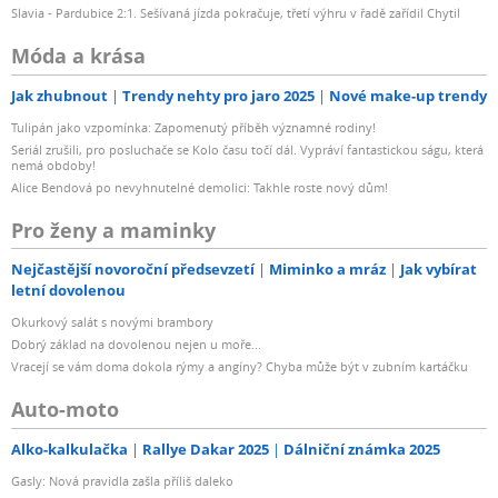
Slavia - Pardubice 2:1. Sešívaná jízda pokračuje, třetí výhru v řadě zařídil Chytil
Móda a krása
Jak zhubnout
Trendy nehty pro jaro 2025
Nové make-up trendy
Tulipán jako vzpomínka: Zapomenutý příběh významné rodiny!
Seriál zrušili, pro posluchače se Kolo času točí dál. Vypráví fantastickou ságu, která
nemá obdoby!
Alice Bendová po nevyhnutelné demolici: Takhle roste nový dům!
Pro ženy a maminky
Nejčastější novoroční předsevzetí
Miminko a mráz
Jak vybírat
letní dovolenou
Okurkový salát s novými brambory
Dobrý základ na dovolenou nejen u moře...
Vracejí se vám doma dokola rýmy a angíny? Chyba může být v zubním kartáčku
Auto-moto
Alko-kalkulačka
Rallye Dakar 2025
Dálniční známka 2025
Gasly: Nová pravidla zašla příliš daleko