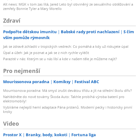
Alt news: MGK v tom zas lítá, Jared Leto byl obviněný ze sexuálního obtěžování a
zemřely Bonnie Tyler a Mary Morello
Zdraví
Podpořte dětskou imunitu
Babské rady proti nachlazení
S čím
vším pomůže rýmovník
Jak se zdravě zchladit v tropických vedrech: Co pomáhá a kdy už riskujete úpal
Úpal a úžeh: Jak je poznat a jak se z nich rychle vyléčit
Parazité v nás: Kterým se u nás líbí a kde v našem těle je můžeme najít?
Pro nejmenší
Mourissonova poradna
Komiksy
Festival ABC
Mourrisonova poradna: Má smysl zrušit devátou třídu a jít na střední školu dřív?
Nahlédněte do nové továrny Škoda Auto: Takhle probíhá výroba baterií pro
elektromobily!
Vybíráme nejlepší herní adaptace Pána prstenů. Moderní pecky i historicky první
kroky
Video
Prostor X
Branky, body, kokoti
Fortuna liga