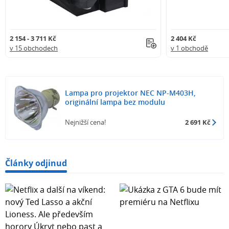
2 154 - 3 711 Kč
2 404 Kč
v 15 obchodech
v 1 obchodě
Lampa pro projektor NEC NP-M403H,
originální lampa bez modulu
Nejnižší cena!
2 691 Kč
Články odjinud