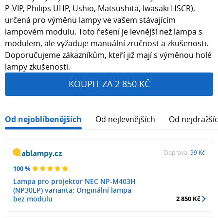
P-VIP, Philips UHP, Ushio, Matsushita, Iwasaki HSCR),
určená pro výměnu lampy ve vašem stávajícím
lampovém modulu. Toto řešení je levnější než lampa s
modulem, ale vyžaduje manuální zručnost a zkušenosti.
Doporučujeme zákazníkům, kteří již mají s výměnou holé
lampy zkušenosti.
KOUPIT ZA 2 850 KČ
Od nejoblíbenějších
Od nejlevnějších
Od nejdražší
Doprava:
99 Kč
100 %
Lampa pro projektor NEC NP-M403H
(NP30LP) varianta: Originální lampa
bez modulu
2 850 Kč