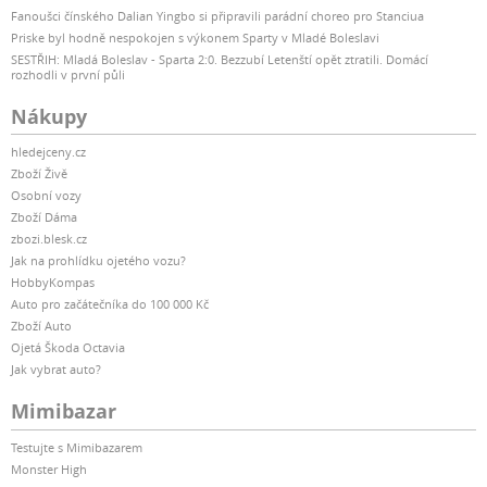
Fanoušci čínského Dalian Yingbo si připravili parádní choreo pro Stanciua
Priske byl hodně nespokojen s výkonem Sparty v Mladé Boleslavi
SESTŘIH: Mladá Boleslav - Sparta 2:0. Bezzubí Letenští opět ztratili. Domácí
rozhodli v první půli
Nákupy
hledejceny.cz
Zboží Živě
Osobní vozy
Zboží Dáma
zbozi.blesk.cz
Jak na prohlídku ojetého vozu?
HobbyKompas
Auto pro začátečníka do 100 000 Kč
Zboží Auto
Ojetá Škoda Octavia
Jak vybrat auto?
Mimibazar
Testujte s Mimibazarem
Monster High