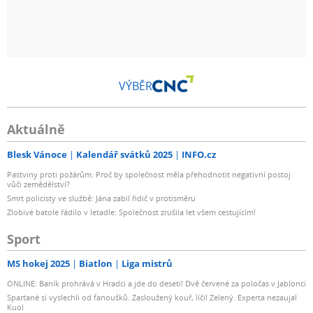
VÝBĚR
Aktuálně
Blesk Vánoce
Kalendář svátků 2025
INFO.cz
Pastviny proti požárům. Proč by společnost měla přehodnotit negativní postoj
vůči zemědělství?
Smrt policisty ve službě: Jána zabil řidič v protisměru
Zlobivé batole řádilo v letadle: Společnost zrušila let všem cestujícím!
Sport
MS hokej 2025
Biatlon
Liga mistrů
ONLINE: Baník prohrává v Hradci a jde do deseti! Dvě červené za poločas v Jablonci
Sparťané si vyslechli od fanoušků. Zasloužený kouř, líčil Zelený. Experta nezaujal
Kuol