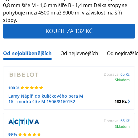
0,8 mm šíře M - 1,0 mm šíře B - 1,4 mm Délka stopy se
pohybuje mezi 4500 m až 8000 m, v závislosti na šíři
stopy.
KOUPIT ZA 132 KČ
Od nejoblíbenějších
Od nejlevnějších
Od nejdražší
Doprava:
65 Kč
Skladem
100 %
Lamy Náplň do kuličkového pera M
16 - modrá šíře M 1506/8160152
132 Kč
Doprava:
65 Kč
Skladem
99 %