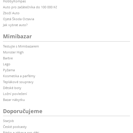
HobbyKompas
Auto pro začátečníka do 100 000 Kč
Zboží Auto
Ojetá Škoda Octavia
Jak vybrat auto?
Mimibazar
Testujte s Mimibazarem
Monster High
Barbie
Lego
Pyžama
Kosmetika a parfémy
Teplákové soupravy
Dětské boty
Ložní povlečení
Bazar nábytku
Doporučujeme
Starjob
České podcasty
Rádio a zábava pro děti