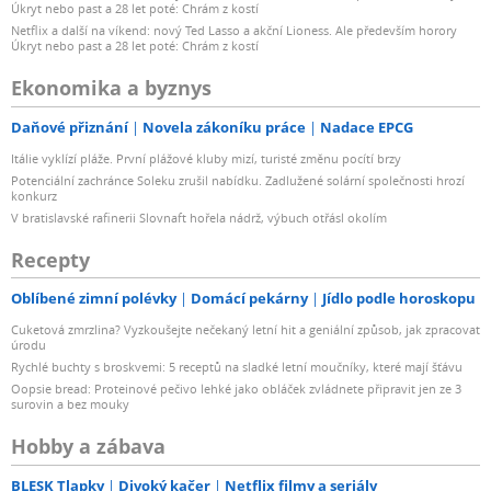
Úkryt nebo past a 28 let poté: Chrám z kostí
Netflix a další na víkend: nový Ted Lasso a akční Lioness. Ale především horory
Úkryt nebo past a 28 let poté: Chrám z kostí
Ekonomika a byznys
Daňové přiznání
Novela zákoníku práce
Nadace EPCG
Itálie vyklízí pláže. První plážové kluby mizí, turisté změnu pocítí brzy
Potenciální zachránce Soleku zrušil nabídku. Zadlužené solární společnosti hrozí
konkurz
V bratislavské rafinerii Slovnaft hořela nádrž, výbuch otřásl okolím
Recepty
Oblíbené zimní polévky
Domácí pekárny
Jídlo podle horoskopu
Cuketová zmrzlina? Vyzkoušejte nečekaný letní hit a geniální způsob, jak zpracovat
úrodu
Rychlé buchty s broskvemi: 5 receptů na sladké letní moučníky, které mají šťávu
Oopsie bread: Proteinové pečivo lehké jako obláček zvládnete připravit jen ze 3
surovin a bez mouky
Hobby a zábava
BLESK Tlapky
Divoký kačer
Netflix filmy a seriály