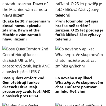
Quake ke 30. narozeninám
První fotomobil byl spíš
dostal novou epizodu
hračka než seriózní
zdarma. Dawn of the
zařízení. O 25 let později je
Machine vám zamotá
foťák klíčová část výbavy
hlavu iluzemi
telefonů
Bose QuietComfort 2nd
Co nového v aplikaci
Gen přebírají funkce
WhatsApp. Ve skupinovém
dražších Ultra. Mají
chatu můžete používat
prostorový zvuk, lepší ANC
zmínku @všichni
a poslech přes USB-C