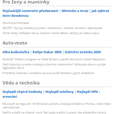
Pro ženy a maminky
Nejčastější novoroční předsevzetí
Miminko a mráz
Jak vybírat
letní dovolenou
Okurková limonáda
RECEPT: Kynutý švestkový koláč s drobenkou. Klasika, se kterou zabodujete
Tohle nikdy neříkejte! Slova, kterými rodiče dětem ubližují ze všeho nejvíc
Auto-moto
Alko-kalkulačka
Rallye Dakar 2025
Dálniční známka 2025
MotoGP: Páteční program ve Velké Británii uzavřel rekordním časem Bezzecchi
Další klasická corvette s dobrými jízdními vlastnostmi? Mitsuoka znovu využije
legendární MX-5
Problémy Cadillacu s brzdami souvisí podle Bottase s jejich chlazením
Věda a technika
Nejlepší chytré hodinky
Nejlepší telefony
Nejlepší VPN –
srovnání
Microsoft se nepoučil. Ve Windows potichu instaluje OneDrive Photos, které nelze
odinstalovat
Netflix a další na víkend: nový Ted Lasso a akční Lioness. Ale především horory