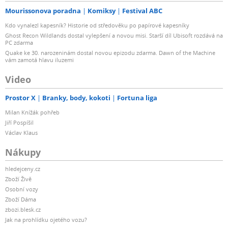
Mourissonova poradna
Komiksy
Festival ABC
Kdo vynalezl kapesník? Historie od středověku po papírové kapesníky
Ghost Recon Wildlands dostal vylepšení a novou misi. Starší díl Ubisoft rozdává na
PC zdarma
Quake ke 30. narozeninám dostal novou epizodu zdarma. Dawn of the Machine
vám zamotá hlavu iluzemi
Video
Prostor X
Branky, body, kokoti
Fortuna liga
Milan Knížák pohřeb
Jiří Pospíšil
Václav Klaus
Nákupy
hledejceny.cz
Zboží Živě
Osobní vozy
Zboží Dáma
zbozi.blesk.cz
Jak na prohlídku ojetého vozu?