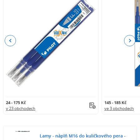
Previous
Next
24 - 175 Kč
145 - 185 Kč
v 23 obchodech
ve 3 obchodech
Lamy - náplň M16 do kuličkového pera -