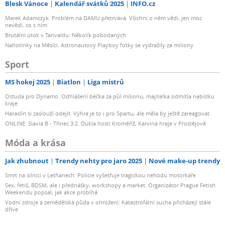
Blesk Vánoce
Kalendář svátků 2025
INFO.cz
Marek Adamczyk: Problém na DAMU přetrvává. Všichni o něm vědí, jen moc
nevědí, co s ním
Brutální útok v Tanvaldu: Několik pobodaných
Nahotinky na Měsíci: Astronautovy Playboy fotky se vydražily za miliony
Sport
MS hokej 2025
Biatlon
Liga mistrů
Ostuda pro Dynamo. Odhlášení béčka za půl milionu, majitelka odmítla nabídku
kraje
Haraslín si zaslouží odejít. Výhra je to i pro Spartu, ale měla by ještě zareagovat
ONLINE: Slavia B - Třinec 3:2. Dukla hostí Kroměříž, Karviná hraje v Prostějově
Móda a krása
Jak zhubnout
Trendy nehty pro jaro 2025
Nové make-up trendy
Smrt na silnici v Letňanech: Policie vyšetřuje tragickou nehodu motorkáře
Sex, fetiš, BDSM, ale i přednášky, workshopy a market. Organizátor Prague Fetish
Weekendu popsal, jak akce probíhá
Vodní zdroje a zemědělská půda v ohrožení: Katastrofální sucha přicházejí stále
dříve