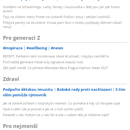
Osvěžení ve Schladmingu: Lamy, ferraty i koulovačka v létě jsou jen pár hodin
autem
Tipy na víkend: Harry Potter na výstavě! Folklor, bitvy i setkání vodníků
Přibývá paniky na dovolené: Vnuka paní Soni v hotelu poštípaly štěnice! Lékaři
varují
Pro generaci Z
#inspirace
#wellbeing
#news
RECEPT: Perfektní letní kombinace, které tě zchladí, i kdybys nechtěl*a
Proč každá generace hledá svůj signature beauty look
Září patří módě: Co přinese Mercedes-Benz Prague Fashion Week SS27
Zdraví
Podpořte dětskou imunitu
Babské rady proti nachlazení
S čím
vším pomůže rýmovník
Jak se zdravě zchladit v tropických vedrech: Co pomáhá a kdy už riskujete úpal
Úpal a úžeh: Jak je poznat a jak se z nich rychle vyléčit
Parazité v nás: Kterým se u nás líbí a kde v našem těle je můžeme najít?
Pro nejmenší