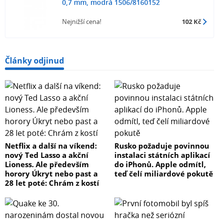
0,7 mm, modrá 1506/8160152
Nejnižší cena!
102 Kč
Články odjinud
Netflix a další na víkend:
Rusko požaduje povinnou
nový Ted Lasso a akční
instalaci státních aplikací
Lioness. Ale především
do iPhonů. Apple odmítl,
horory Úkryt nebo past a
teď čelí miliardové pokutě
28 let poté: Chrám z kostí