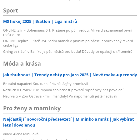
Sport
MS hokej 2025
Biatlon
Liga mistrů
ONLINE: Zlín - Bohemians 0:1. Pražané po půli vedou. Mirvald zaznamenal první
trefu v lize
ONLINE: Teplice - Plzeň 3:4. Sedm branek v prvním poločase je vyrovnaný rekord
české ligy
Gning se trápí: v Baníku je pět měsíců bez bodu! Důvody se opakují u tří trenérů
Móda a krása
Jak zhubnout
Trendy nehty pro jaro 2025
Nové make-up trendy
Brutální napadení Soukupa. Právník Agáty promluvil
Rozruch v Grónsku: Trumpova společnost provádí ropné vrty bez povolení!
Neurvalci v Zoo Ostrava krmili mandrily! Po napomenutí ještě nadávali
Pro ženy a maminky
Nejčastější novoroční předsevzetí
Miminko a mráz
Jak vybírat
letní dovolenou
video Alena Mihulová