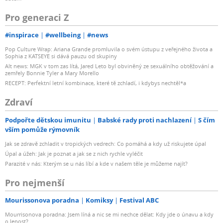
Pro generaci Z
#inspirace
#wellbeing
#news
Pop Culture Wrap: Ariana Grande promluvila o svém ústupu z veřejného života a
Sophia z KATSEYE si dává pauzu od skupiny
Alt news: MGK v tom zas lítá, Jared Leto byl obviněný ze sexuálního obtěžování a
zemřely Bonnie Tyler a Mary Morello
RECEPT: Perfektní letní kombinace, které tě zchladí, i kdybys nechtěl*a
Zdraví
Podpořte dětskou imunitu
Babské rady proti nachlazení
S čím
vším pomůže rýmovník
Jak se zdravě zchladit v tropických vedrech: Co pomáhá a kdy už riskujete úpal
Úpal a úžeh: Jak je poznat a jak se z nich rychle vyléčit
Parazité v nás: Kterým se u nás líbí a kde v našem těle je můžeme najít?
Pro nejmenší
Mourissonova poradna
Komiksy
Festival ABC
Mourrisonova poradna: Jsem líná a nic se mi nechce dělat: Kdy jde o únavu a kdy
o lenost?