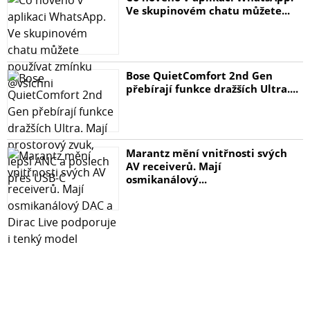
Ve skupinovém chatu můžete...
Bose QuietComfort 2nd Gen
přebírají funkce dražších Ultra....
Marantz mění vnitřnosti svých
AV receiverů. Mají
osmikanálový...