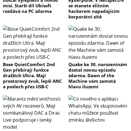
misi. Starší díl Ubisoft
se stanete elitním
rozdává na PC zdarma
hackerem napadajícím
korporátní sítě
Bose QuietComfort 2nd
Quake ke 30. narozeninám
Gen přebírají funkce
dostal novou epizodu
dražších Ultra. Mají
zdarma. Dawn of the
prostorový zvuk, lepší ANC
Machine vám zamotá
a poslech přes USB-C
hlavu iluzemi