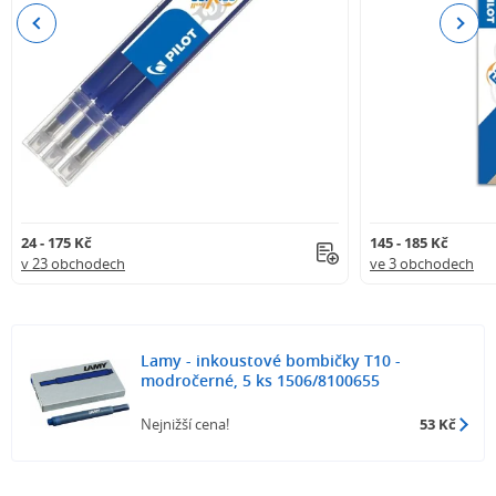
Previous
Next
24 - 175 Kč
145 - 185 Kč
v 23 obchodech
ve 3 obchodech
Lamy - inkoustové bombičky T10 -
modročerné, 5 ks 1506/8100655
Nejnižší cena!
53 Kč