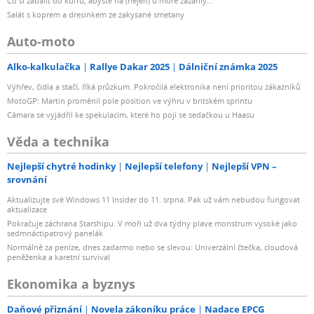
Co si zabalit do kufru, abyste na (nejen) u moře zazářily...
Salát s koprem a dresinkem ze zakysané smetany
Auto-moto
Alko-kalkulačka
Rallye Dakar 2025
Dálniční známka 2025
Výhřev, čidla a stačí, říká průzkum. Pokročilá elektronika není prioritou zákazníků
MotoGP: Martin proměnil pole position ve výhru v britském sprintu
Câmara se vyjádřil ke spekulacím, které ho pojí se sedačkou u Haasu
Věda a technika
Nejlepší chytré hodinky
Nejlepší telefony
Nejlepší VPN –
srovnání
Aktualizujte své Windows 11 Insider do 11. srpna. Pak už vám nebudou fungovat
aktualizace
Pokračuje záchrana Starshipu. V moři už dva týdny plave monstrum vysoké jako
sedmnáctipatrový panelák
Normálně za peníze, dnes zadarmo nebo se slevou: Univerzální čtečka, cloudová
peněženka a karetní survival
Ekonomika a byznys
Daňové přiznání
Novela zákoníku práce
Nadace EPCG