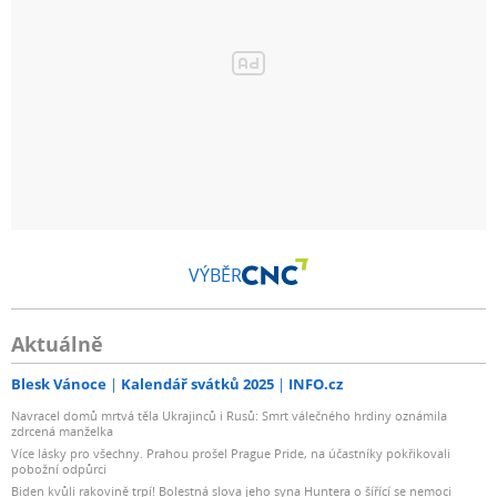
VÝBĚR
Aktuálně
Blesk Vánoce
Kalendář svátků 2025
INFO.cz
Navracel domů mrtvá těla Ukrajinců i Rusů: Smrt válečného hrdiny oznámila
zdrcená manželka
Více lásky pro všechny. Prahou prošel Prague Pride, na účastníky pokřikovali
pobožní odpůrci
Biden kvůli rakovině trpí! Bolestná slova jeho syna Huntera o šířící se nemoci