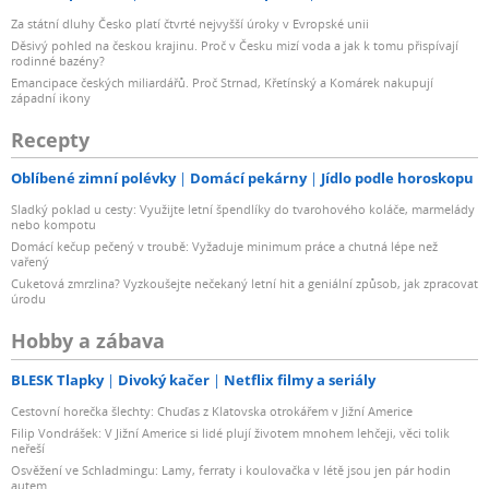
Za státní dluhy Česko platí čtvrté nejvyšší úroky v Evropské unii
Děsivý pohled na českou krajinu. Proč v Česku mizí voda a jak k tomu přispívají
rodinné bazény?
Emancipace českých miliardářů. Proč Strnad, Křetínský a Komárek nakupují
západní ikony
Recepty
Oblíbené zimní polévky
Domácí pekárny
Jídlo podle horoskopu
Sladký poklad u cesty: Využijte letní špendlíky do tvarohového koláče, marmelády
nebo kompotu
Domácí kečup pečený v troubě: Vyžaduje minimum práce a chutná lépe než
vařený
Cuketová zmrzlina? Vyzkoušejte nečekaný letní hit a geniální způsob, jak zpracovat
úrodu
Hobby a zábava
BLESK Tlapky
Divoký kačer
Netflix filmy a seriály
Cestovní horečka šlechty: Chuďas z Klatovska otrokářem v Jižní Americe
Filip Vondrášek: V Jižní Americe si lidé plují životem mnohem lehčeji, věci tolik
neřeší
Osvěžení ve Schladmingu: Lamy, ferraty i koulovačka v létě jsou jen pár hodin
autem