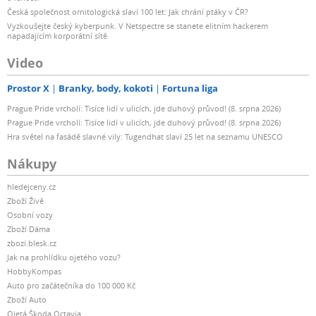
Česká společnost ornitologická slaví 100 let: Jak chrání ptáky v ČR?
Vyzkoušejte český kyberpunk. V Netspectre se stanete elitním hackerem
napadajícím korporátní sítě
Video
Prostor X
Branky, body, kokoti
Fortuna liga
Prague Pride vrcholí: Tisíce lidí v ulicích, jde duhový průvod! (8. srpna 2026)
Prague Pride vrcholí: Tisíce lidí v ulicích, jde duhový průvod! (8. srpna 2026)
Hra světel na fasádě slavné vily: Tugendhat slaví 25 let na seznamu UNESCO
Nákupy
hledejceny.cz
Zboží Živě
Osobní vozy
Zboží Dáma
zbozi.blesk.cz
Jak na prohlídku ojetého vozu?
HobbyKompas
Auto pro začátečníka do 100 000 Kč
Zboží Auto
Ojetá Škoda Octavia