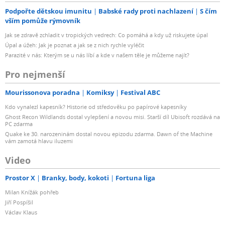
Podpořte dětskou imunitu
Babské rady proti nachlazení
S čím
vším pomůže rýmovník
Jak se zdravě zchladit v tropických vedrech: Co pomáhá a kdy už riskujete úpal
Úpal a úžeh: Jak je poznat a jak se z nich rychle vyléčit
Parazité v nás: Kterým se u nás líbí a kde v našem těle je můžeme najít?
Pro nejmenší
Mourissonova poradna
Komiksy
Festival ABC
Kdo vynalezl kapesník? Historie od středověku po papírové kapesníky
Ghost Recon Wildlands dostal vylepšení a novou misi. Starší díl Ubisoft rozdává na
PC zdarma
Quake ke 30. narozeninám dostal novou epizodu zdarma. Dawn of the Machine
vám zamotá hlavu iluzemi
Video
Prostor X
Branky, body, kokoti
Fortuna liga
Milan Knížák pohřeb
Jiří Pospíšil
Václav Klaus