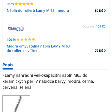
98 %
Náplň do rollerů Lamy M 63 - modrá
80 Kč
Doprava:
109 Kč
100 %
Modrá omyvatelná náplň LAMY M 63
do rolleru s víčkem
79 Kč
Popis
- Lamy náhradní velkokapacitní náplň M63 do
keramických per. V nabídce barvy: modrá, černá,
červená, zelená.