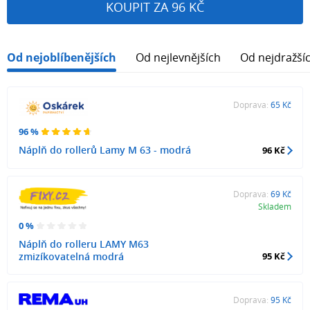
KOUPIT ZA 96 KČ
Od nejoblíbenějších
Od nejlevnějších
Od nejdražší
Doprava:
65 Kč
96 %
Náplň do rollerů Lamy M 63 - modrá
96 Kč
Doprava:
69 Kč
Skladem
0 %
Náplň do rolleru LAMY M63
zmizíkovatelná modrá
95 Kč
Doprava:
95 Kč