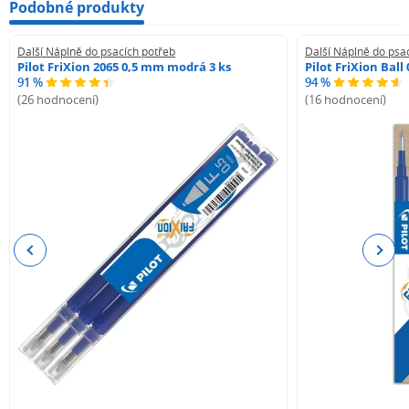
Podobné produkty
Další Náplně do psacích potřeb
Další Náplně do psa
Pilot FriXion 2065 0,5 mm modrá 3 ks
Pilot FriXion Bal
91 %
94 %
(26 hodnocení)
(16 hodnocení)
Previous
Next