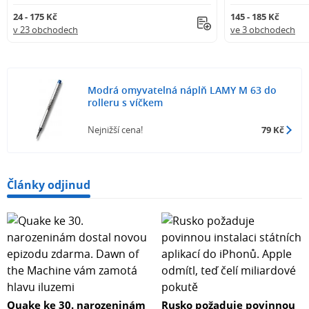
24 - 175 Kč
145 - 185 Kč
v 23 obchodech
ve 3 obchodech
Modrá omyvatelná náplň LAMY M 63 do
rolleru s víčkem
Nejnižší cena!
79 Kč
Články odjinud
Quake ke 30. narozeninám
Rusko požaduje povinnou