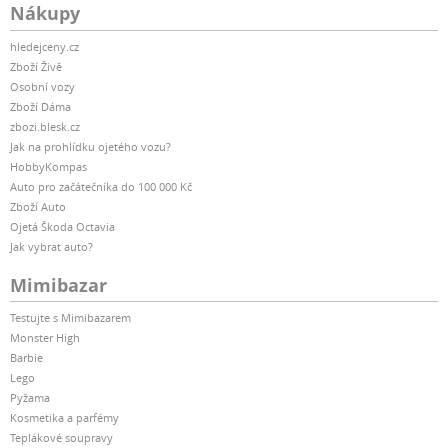
Nákupy
hledejceny.cz
Zboží Živě
Osobní vozy
Zboží Dáma
zbozi.blesk.cz
Jak na prohlídku ojetého vozu?
HobbyKompas
Auto pro začátečníka do 100 000 Kč
Zboží Auto
Ojetá Škoda Octavia
Jak vybrat auto?
Mimibazar
Testujte s Mimibazarem
Monster High
Barbie
Lego
Pyžama
Kosmetika a parfémy
Teplákové soupravy