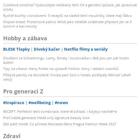
Cuketová zmrzlina? Vyzkoušejte nečekaný letní hit a geniální způsob, jak zpracovat
úrodu
Rychlé buchty s broskvemi: 5 receptů na sladké letní moučníky, které mají šťávu
Oopsie bread: Proteinové pečivo lehké jako obláček zvládnete připravit jen ze 3
surovin a bez mouky
Hobby a zábava
BLESK Tlapky
Divoký kačer
Netflix filmy a seriály
Osvěžení ve Schladmingu: Lamy, ferraty i koulovačka v létě jsou jen pár hodin
autem
Tipy na víkend: Harry Potter na výstavě! Folklor, bitvy i setkání vodníků
Přibývá paniky na dovolené: Vnuka paní Soni v hotelu poštípaly štěnice! Lékaři
varují
Pro generaci Z
#inspirace
#wellbeing
#news
RECEPT: Perfektní letní kombinace, které tě zchladí, i kdybys nechtěl*a
Proč každá generace hledá svůj signature beauty look
Září patří módě: Co přinese Mercedes-Benz Prague Fashion Week SS27
Zdraví