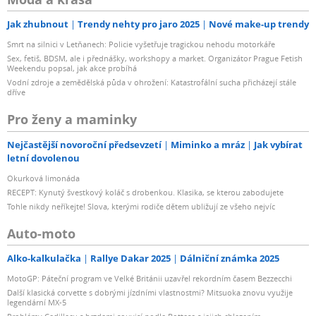
Jak zhubnout
Trendy nehty pro jaro 2025
Nové make-up trendy
Smrt na silnici v Letňanech: Policie vyšetřuje tragickou nehodu motorkáře
Sex, fetiš, BDSM, ale i přednášky, workshopy a market. Organizátor Prague Fetish
Weekendu popsal, jak akce probíhá
Vodní zdroje a zemědělská půda v ohrožení: Katastrofální sucha přicházejí stále
dříve
Pro ženy a maminky
Nejčastější novoroční předsevzetí
Miminko a mráz
Jak vybírat
letní dovolenou
Okurková limonáda
RECEPT: Kynutý švestkový koláč s drobenkou. Klasika, se kterou zabodujete
Tohle nikdy neříkejte! Slova, kterými rodiče dětem ubližují ze všeho nejvíc
Auto-moto
Alko-kalkulačka
Rallye Dakar 2025
Dálniční známka 2025
MotoGP: Páteční program ve Velké Británii uzavřel rekordním časem Bezzecchi
Další klasická corvette s dobrými jízdními vlastnostmi? Mitsuoka znovu využije
legendární MX-5