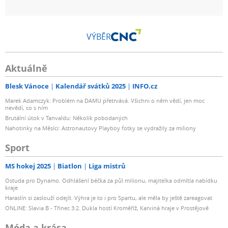
VÝBĚR
Aktuálně
Blesk Vánoce
Kalendář svátků 2025
INFO.cz
Marek Adamczyk: Problém na DAMU přetrvává. Všichni o něm vědí, jen moc
nevědí, co s ním
Brutální útok v Tanvaldu: Několik pobodaných
Nahotinky na Měsíci: Astronautovy Playboy fotky se vydražily za miliony
Sport
MS hokej 2025
Biatlon
Liga mistrů
Ostuda pro Dynamo. Odhlášení béčka za půl milionu, majitelka odmítla nabídku
kraje
Haraslín si zaslouží odejít. Výhra je to i pro Spartu, ale měla by ještě zareagovat
ONLINE: Slavia B - Třinec 3:2. Dukla hostí Kroměříž, Karviná hraje v Prostějově
Móda a krása