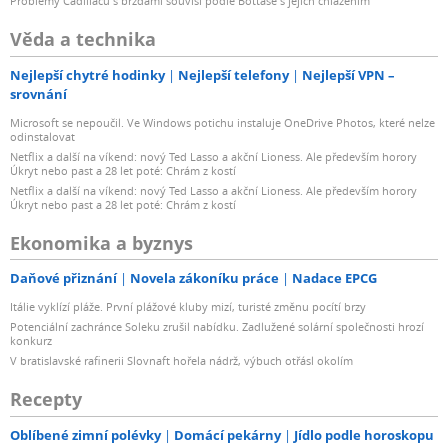
Problémy Cadillacu s brzdami souvisí podle Bottase s jejich chlazením
Věda a technika
Nejlepší chytré hodinky
Nejlepší telefony
Nejlepší VPN –
srovnání
Microsoft se nepoučil. Ve Windows potichu instaluje OneDrive Photos, které nelze
odinstalovat
Netflix a další na víkend: nový Ted Lasso a akční Lioness. Ale především horory
Úkryt nebo past a 28 let poté: Chrám z kostí
Netflix a další na víkend: nový Ted Lasso a akční Lioness. Ale především horory
Úkryt nebo past a 28 let poté: Chrám z kostí
Ekonomika a byznys
Daňové přiznání
Novela zákoníku práce
Nadace EPCG
Itálie vyklízí pláže. První plážové kluby mizí, turisté změnu pocítí brzy
Potenciální zachránce Soleku zrušil nabídku. Zadlužené solární společnosti hrozí
konkurz
V bratislavské rafinerii Slovnaft hořela nádrž, výbuch otřásl okolím
Recepty
Oblíbené zimní polévky
Domácí pekárny
Jídlo podle horoskopu