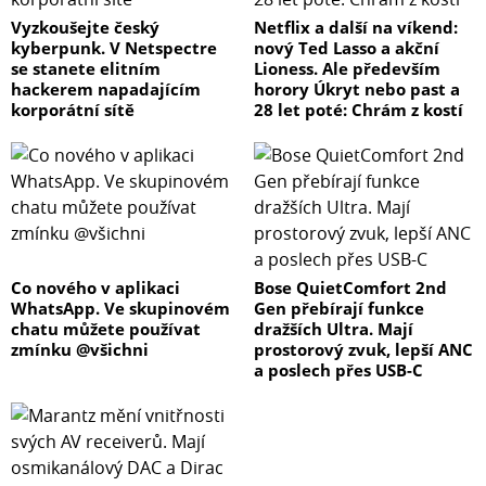
Vyzkoušejte český
Netflix a další na víkend:
kyberpunk. V Netspectre
nový Ted Lasso a akční
se stanete elitním
Lioness. Ale především
hackerem napadajícím
horory Úkryt nebo past a
korporátní sítě
28 let poté: Chrám z kostí
Co nového v aplikaci
Bose QuietComfort 2nd
WhatsApp. Ve skupinovém
Gen přebírají funkce
chatu můžete používat
dražších Ultra. Mají
zmínku @všichni
prostorový zvuk, lepší ANC
a poslech přes USB-C