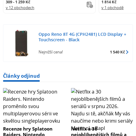
309 - 1 259 Kč
1 814 Kč
v 12 obchodech
v 1 obchodě
Oppo Reno 8T 4G (CPH2481) LCD Display +
Touchscreen - Black
Nejnižší cena!
1 540 Kč
Články odjinud
Recenze hry Splatoon
Netflix a 30
Raiders. Nintendo
nejoblíbenějších filmů a