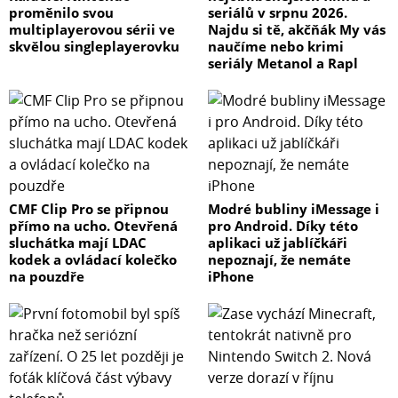
proměnilo svou
seriálů v srpnu 2026.
multiplayerovou sérii ve
Najdu si tě, akčňák My vás
skvělou singleplayerovku
naučíme nebo krimi
seriály Metanol a Rapl
CMF Clip Pro se připnou
Modré bubliny iMessage i
přímo na ucho. Otevřená
pro Android. Díky této
sluchátka mají LDAC
aplikaci už jablíčkáři
kodek a ovládací kolečko
nepoznají, že nemáte
na pouzdře
iPhone