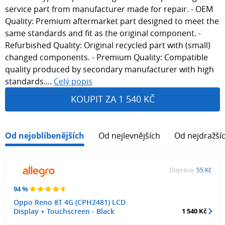
service part from manufacturer made for repair. - OEM
Quality: Premium aftermarket part designed to meet the
same standards and fit as the original component. -
Refurbished Quality: Original recycled part with (small)
changed components. - Premium Quality: Compatible
quality produced by secondary manufacturer with high
standards....
Celý popis
KOUPIT ZA 1 540 KČ
Od nejoblíbenějších
Od nejlevnějších
Od nejdražší
Doprava:
55 Kč
94 %
Oppo Reno 8T 4G (CPH2481) LCD
Display + Touchscreen - Black
1 540 Kč