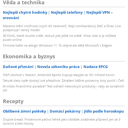
Věda a technika
Nejlepší chytré hodinky
Nejlepší telefony
Nejlepší VPN –
srovnání
Marantz mění vnitřnosti svých AV receiverů. Mají osmikanálový DAC a Dirac Live
podporuje i tenký model
30 filmů, které musíte vidět, dokud jste ještě na světě. Víme, kde si je můžete
pustit online
Chrome kašle na design Windows 11. To stejné ale dělá Microsoft s Edgem
Ekonomika a byznys
Daňové přiznání
Novela zákoníku práce
Nadace EPCG
Obří obchod v letectví. Americké Apollo kupuje easyJet za 161 miliard korun
Tekuté zlato opět dostojí své přezdívce. Zdražení běžné potraviny brzy pocítí i Češi
AI místo finančního poradce? Test odhalil neexistující produkty i rady ze sociálních
sítí
Recepty
Oblíbené zimní polévky
Domácí pekárny
Jídlo podle horoskopu
Oopsie bread: Proteinové pečivo lehké jako obláček zvládnete připravit jen ze 3
surovin a bez mouky