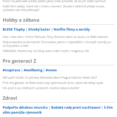
Pozor na jedovaté cukety! Jeden jasný znak prozradí, že se jim máte vyhnout
Svěží letní saláty, které vás v horku neunaví: Zkuste k zelenině přidat ovoce,
výsledek vás mile překvapí!
Hobby a zábava
BLESK Tlapky
Divoký kačer
Netflix filmy a seriály
Sraz v šest ráno. Vrchol festivalu Tóny Dolomit zazní za úsvitu ve 3000 metrech
Nízkorozpočtová dovolená? Chorvatsko jedno z nejdražších v Evropě! Levněji je i
ve Švýcarsku a Itálii
OBRAZEM: Modré slzy na Tchaj-wanu mění moře v magickou říši
Pro generaci Z
#inspirace
#wellbeing
#news
Září patří módě: Co přinese Mercedes-Benz Prague Fashion Week SS27
F*ck the glasses: AI Meta brýle mají zjednodušit život, zatím ale dělají opak
Víš, proč ti po mléčných výrobcích možná nebývá dobře?
Zdraví
Podpořte dětskou imunitu
Babské rady proti nachlazení
S čím
vším pomůže rýmovník