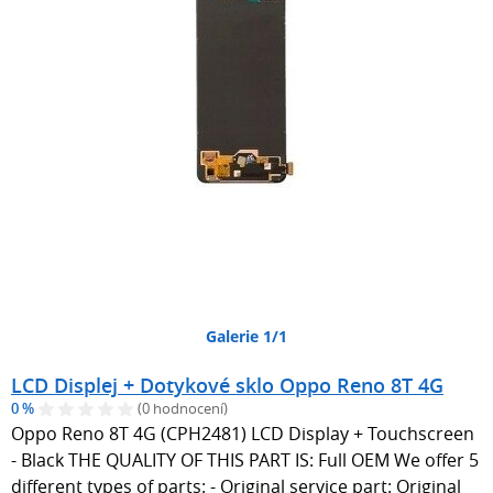
Galerie 1/1
LCD Displej + Dotykové sklo Oppo Reno 8T 4G
0 %
(0 hodnocení)
Oppo Reno 8T 4G (CPH2481) LCD Display + Touchscreen
- Black THE QUALITY OF THIS PART IS: Full OEM We offer 5
different types of parts: - Original service part: Original