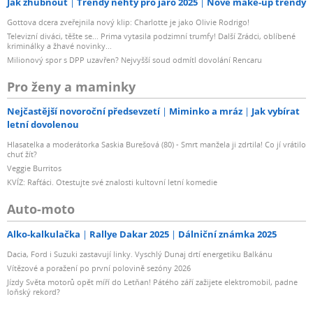
Jak zhubnout
Trendy nehty pro jaro 2025
Nové make-up trendy
Gottova dcera zveřejnila nový klip: Charlotte je jako Olivie Rodrigo!
Televizní diváci, těšte se... Prima vytasila podzimní trumfy! Další Zrádci, oblíbené
kriminálky a žhavé novinky...
Milionový spor s DPP uzavřen? Nejvyšší soud odmítl dovolání Rencaru
Pro ženy a maminky
Nejčastější novoroční předsevzetí
Miminko a mráz
Jak vybírat
letní dovolenou
Hlasatelka a moderátorka Saskia Burešová (80) - Smrt manžela ji zdrtila! Co jí vrátilo
chuť žít?
Veggie Burritos
KVÍZ: Rafťáci. Otestujte své znalosti kultovní letní komedie
Auto-moto
Alko-kalkulačka
Rallye Dakar 2025
Dálniční známka 2025
Dacia, Ford i Suzuki zastavují linky. Vyschlý Dunaj drtí energetiku Balkánu
Vítězové a poražení po první polovině sezóny 2026
Jízdy Světa motorů opět míří do Letňan! Pátého září zažijete elektromobil, padne
loňský rekord?