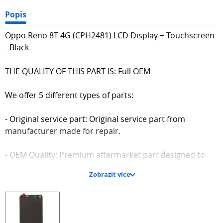
Popis
Oppo Reno 8T 4G (CPH2481) LCD Display + Touchscreen
- Black
THE QUALITY OF THIS PART IS: Full OEM
We offer 5 different types of parts:
- Original service part: Original service part from
manufacturer made for repair.
- OEM Quality: Premium aftermarket part designed to
meet the same standards and fit as the original
Zobrazit více
component.
- Refurbished Quality: Original recycled part with (small)
changed components.