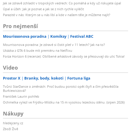
Jak se zdravě zchladit v tropických vedrech: Co pomáhá a kdy už riskujete úpal
Úpal a úžeh: Jak je poznat a jak se z nich rychle vyléčit
Parazité v nás: Kterým se u nás líbí a kde v našem těle je můžeme najít?
Pro nejmenší
Mourissonova poradna
Komiksy
Festival ABC
Mourrisonova poradna: Je zdravé si čistit pleť v 11 letech? Jak na to?
Ukázka z GTA 6 bude mít premiéru na Netflixu
Forza Horizon 6 (recenze): Oblíbené arkádové závody se přesouvají do ulic Tokia!
Video
Prostor X
Branky, body, kokoti
Fortuna liga
Tvůrci StarDance o změnách: Proč budou porotci opět čtyři a čím přesvědčila
Burkiewiczová?
František Laurin pohřeb
Ochmelka vylezl ve Frýdku-Místku na 15 m vysokou lezeckou stěnu. (srpen 2026)
Nákupy
hledejceny.cz
Zboží Živě