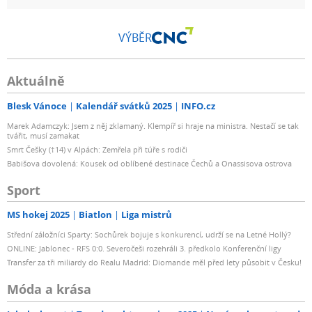
VÝBĚR
Aktuálně
Blesk Vánoce
Kalendář svátků 2025
INFO.cz
Marek Adamczyk: Jsem z něj zklamaný. Klempíř si hraje na ministra. Nestačí se tak
tvářit, musí zamakat
Smrt Češky (†14) v Alpách: Zemřela při túře s rodiči
Babišova dovolená: Kousek od oblíbené destinace Čechů a Onassisova ostrova
Sport
MS hokej 2025
Biatlon
Liga mistrů
Střední záložníci Sparty: Sochůrek bojuje s konkurencí, udrží se na Letné Hollý?
ONLINE: Jablonec - RFS 0:0. Severočeši rozehráli 3. předkolo Konferenční ligy
Transfer za tři miliardy do Realu Madrid: Diomande měl před lety působit v Česku!
Móda a krása