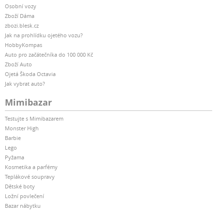
Osobní vozy
Zboží Dáma
zbozi.blesk.cz
Jak na prohlídku ojetého vozu?
HobbyKompas
Auto pro začátečníka do 100 000 Kč
Zboží Auto
Ojetá Škoda Octavia
Jak vybrat auto?
Mimibazar
Testujte s Mimibazarem
Monster High
Barbie
Lego
Pyžama
Kosmetika a parfémy
Teplákové soupravy
Dětské boty
Ložní povlečení
Bazar nábytku