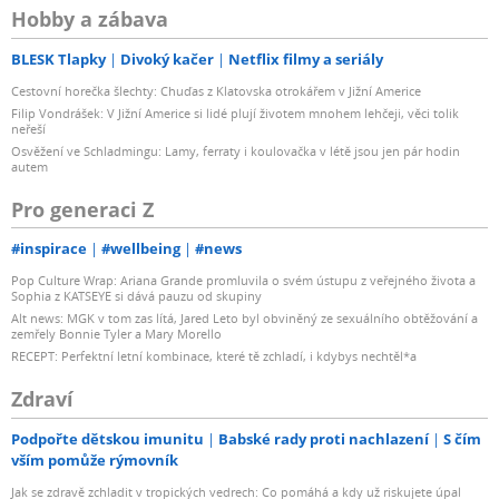
Hobby a zábava
BLESK Tlapky
Divoký kačer
Netflix filmy a seriály
Cestovní horečka šlechty: Chuďas z Klatovska otrokářem v Jižní Americe
Filip Vondrášek: V Jižní Americe si lidé plují životem mnohem lehčeji, věci tolik
neřeší
Osvěžení ve Schladmingu: Lamy, ferraty i koulovačka v létě jsou jen pár hodin
autem
Pro generaci Z
#inspirace
#wellbeing
#news
Pop Culture Wrap: Ariana Grande promluvila o svém ústupu z veřejného života a
Sophia z KATSEYE si dává pauzu od skupiny
Alt news: MGK v tom zas lítá, Jared Leto byl obviněný ze sexuálního obtěžování a
zemřely Bonnie Tyler a Mary Morello
RECEPT: Perfektní letní kombinace, které tě zchladí, i kdybys nechtěl*a
Zdraví
Podpořte dětskou imunitu
Babské rady proti nachlazení
S čím
vším pomůže rýmovník
Jak se zdravě zchladit v tropických vedrech: Co pomáhá a kdy už riskujete úpal