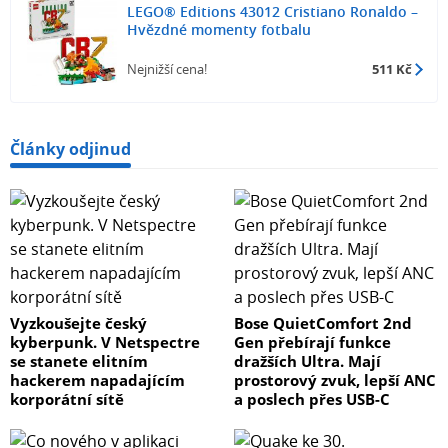
LEGO® Editions 43012 Cristiano Ronaldo –
Hvězdné momenty fotbalu
Nejnižší cena!
511 Kč
Články odjinud
Vyzkoušejte český
Bose QuietComfort 2nd
kyberpunk. V Netspectre
Gen přebírají funkce
se stanete elitním
dražších Ultra. Mají
hackerem napadajícím
prostorový zvuk, lepší ANC
korporátní sítě
a poslech přes USB-C