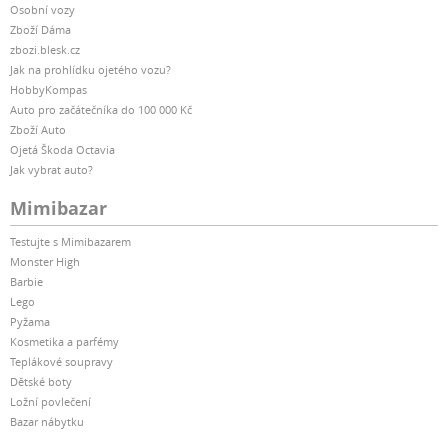
Osobní vozy
Zboží Dáma
zbozi.blesk.cz
Jak na prohlídku ojetého vozu?
HobbyKompas
Auto pro začátečníka do 100 000 Kč
Zboží Auto
Ojetá Škoda Octavia
Jak vybrat auto?
Mimibazar
Testujte s Mimibazarem
Monster High
Barbie
Lego
Pyžama
Kosmetika a parfémy
Teplákové soupravy
Dětské boty
Ložní povlečení
Bazar nábytku