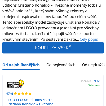
Editions Cristiano Ronaldo – Hvězdné momenty fotbalu
vzdává hold hráči, který svými výkony, rekordy a
trofejemi inspiroval miliony fanoušků po celém světě.
Tento sběratelský model zachycuje Cristiana Ronalda v
jedinečném LEGO® provedení a je ideální pro všechny
milovníky fotbalu, kteří chtějí spojit vášeň ke sportu s
kreativním stavěním. Po sestavení získáte...
Celý popis
KOUPIT ZA 539 KČ
Od nejoblíbenějších
Od nejlevnějších
Od nejdražší
Doprava:
69 Kč
Skladem
97 %
LEGO LEGO® Editions 43012
Cristiano Ronaldo – Hvězdné