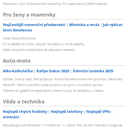
Neurvalci v Zoo Ostrava krmili mandrily! Po napomenutí ještě nadávali
Pro ženy a maminky
Nejčastější novoroční předsevzetí
Miminko a mráz
Jak vybírat
letní dovolenou
video Alena Mihulová
Co si zabalit do kufru, abyste na (nejen) u moře zazářily...
Salát s koprem a dresinkem ze zakysané smetany
Auto-moto
Alko-kalkulačka
Rallye Dakar 2025
Dálniční známka 2025
Výhřev, čidla a stačí, říká průzkum. Pokročilá elektronika není prioritou zákazníků
MotoGP: Martin proměnil pole position ve výhru v britském sprintu
Câmara se vyjádřil ke spekulacím, které ho pojí se sedačkou u Haasu
Věda a technika
Nejlepší chytré hodinky
Nejlepší telefony
Nejlepší VPN –
srovnání
Aktualizujte své Windows 11 Insider do 11. srpna. Pak už vám nebudou fungovat