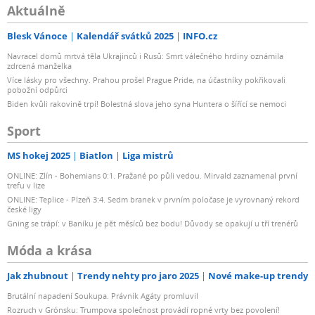
Aktuálně
Blesk Vánoce
Kalendář svátků 2025
INFO.cz
Navracel domů mrtvá těla Ukrajinců i Rusů: Smrt válečného hrdiny oznámila
zdrcená manželka
Více lásky pro všechny. Prahou prošel Prague Pride, na účastníky pokřikovali
pobožní odpůrci
Biden kvůli rakovině trpí! Bolestná slova jeho syna Huntera o šířící se nemoci
Sport
MS hokej 2025
Biatlon
Liga mistrů
ONLINE: Zlín - Bohemians 0:1. Pražané po půli vedou. Mirvald zaznamenal první
trefu v lize
ONLINE: Teplice - Plzeň 3:4. Sedm branek v prvním poločase je vyrovnaný rekord
české ligy
Gning se trápí: v Baníku je pět měsíců bez bodu! Důvody se opakují u tří trenérů
Móda a krása
Jak zhubnout
Trendy nehty pro jaro 2025
Nové make-up trendy
Brutální napadení Soukupa. Právník Agáty promluvil
Rozruch v Grónsku: Trumpova společnost provádí ropné vrty bez povolení!