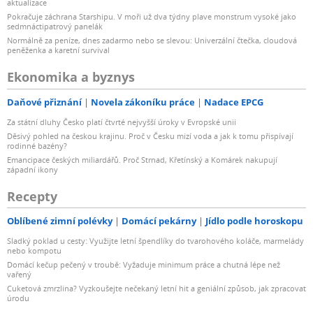
aktualizace
Pokračuje záchrana Starshipu. V moři už dva týdny plave monstrum vysoké jako
sedmnáctipatrový panelák
Normálně za peníze, dnes zadarmo nebo se slevou: Univerzální čtečka, cloudová
peněženka a karetní survival
Ekonomika a byznys
Daňové přiznání
Novela zákoníku práce
Nadace EPCG
Za státní dluhy Česko platí čtvrté nejvyšší úroky v Evropské unii
Děsivý pohled na českou krajinu. Proč v Česku mizí voda a jak k tomu přispívají
rodinné bazény?
Emancipace českých miliardářů. Proč Strnad, Křetínský a Komárek nakupují
západní ikony
Recepty
Oblíbené zimní polévky
Domácí pekárny
Jídlo podle horoskopu
Sladký poklad u cesty: Využijte letní špendlíky do tvarohového koláče, marmelády
nebo kompotu
Domácí kečup pečený v troubě: Vyžaduje minimum práce a chutná lépe než
vařený
Cuketová zmrzlina? Vyzkoušejte nečekaný letní hit a geniální způsob, jak zpracovat
úrodu