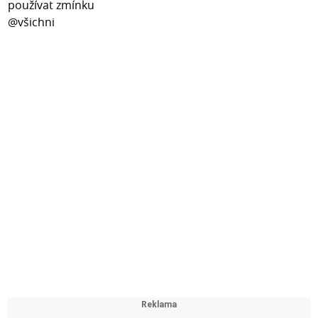
Návod ke stavění
LEGO® Editions 43012 Cristiano Ronaldo – Hvězdné
momenty fotbalu je ideální volbou pro všechny fanoušky
slavného portugalského útočníka. Rozšiřte svou sbírku o
model věnovaný jedné z největších ikon světového
fotbalu.