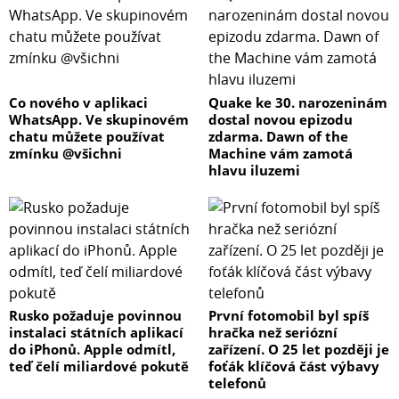
Co nového v aplikaci
Quake ke 30. narozeninám
WhatsApp. Ve skupinovém
dostal novou epizodu
chatu můžete používat
zdarma. Dawn of the
zmínku @všichni
Machine vám zamotá
hlavu iluzemi
Rusko požaduje povinnou
První fotomobil byl spíš
instalaci státních aplikací
hračka než seriózní
do iPhonů. Apple odmítl,
zařízení. O 25 let později je
teď čelí miliardové pokutě
foťák klíčová část výbavy
telefonů