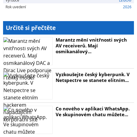
Výrobce
LEGO®
Vhodné pro děti i dospělé sběratele
Rok uvedení
2026
Připomínka kariéry jednoho z nejúspěšnějších hráčů
historie
Určitě si přečtěte
Marantz mění vnitřnosti svých
Pro fanoušky fotbalových legend
AV receiverů. Mají
Cristiano Ronaldo patří mezi nejúspěšnější a nejznámější
osmikanálový...
fotbalisty všech dob. Během své kariéry získal řadu
domácích i mezinárodních trofejí a stal se symbolem
odhodlání, disciplíny a vítězné mentality. Tento model je
Vyzkoušejte český kyberpunk. V
skvělou poctou jeho mimořádné kariéře.
Netspectre se stanete elitním...
Obsah balení
LEGO® model inspirovaný Cristianem Ronaldem
Co nového v aplikaci WhatsApp.
Minifigurka hráče
Ve skupinovém chatu můžete...
Výstavní podstavec