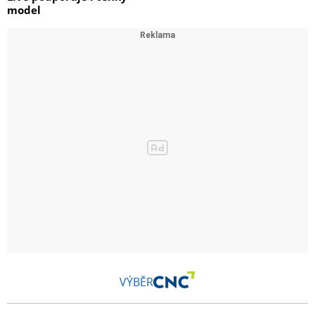
model
VÝBĚR