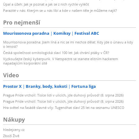
Úpal a úžeh: Jak je poznat a jak se z nich rychle vyléčit
Parazité v nás: Kterým se u nás líbí a kde v našem těle je můžeme najít?
Pro nejmenší
Mourissonova poradna
Komiksy
Festival ABC
Mourrisonova poradna: Jsem líná a nic se mi nechce dělat: Kdy jde o únavu a kdy
o lenost?
Česká společnost ornitologická slaví 100 let: Jak chrání ptáky v ČR?
Vyzkoušejte český kyberpunk. V Netspectre se stanete elitním hackerem
napadajícím korporátní sítě
Video
Prostor X
Branky, body, kokoti
Fortuna liga
Prague Pride vrcholí: Tisíce lidí v ulicích, jde duhový průvod! (8. srpna 2026)
Prague Pride vrcholí: Tisíce lidí v ulicích, jde duhový průvod! (8. srpna 2026)
Hra světel na fasádě slavné vily: Tugendhat slaví 25 let na seznamu UNESCO
Nákupy
hledejceny.cz
Zboží Živě