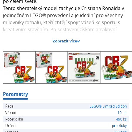
po celém světě.
Tento sběratelský model zachycuje Cristiana Ronalda v
jedinečném LEGO® provedení a je ideální pro všechny
milovníky fotbalu, kteří chtějí spojit vášeň ke sportu s
kreativním stavěním. Po sestavení získáte atraktivní
výstavní kousek, který vynikne v každé sbírce.
Zobrazit více
Součástí stavebnice je minifigurka Cristiana Ronalda a
tematický podstavec inspirovaný jeho bohatou
fotbalovou kariérou.
Hlavní přednosti
Oficiální model věnovaný Cristianu Ronaldovi
Sběratelská minifigurka fotbalové legendy
Parametry
Řada
LEGO® Limited Edition
Stylové výstavní provedení
Věk od
10 let
Počet dílků
490 ks
Skvělý dárek pro fanoušky fotbalu i LEGO®
Určení
pro kluky