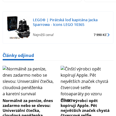
LEGO® | Pirátská loď kapitána Jacka
Sparrowa - Icons LEGO 10365
Nejnižší cena!
7 990 Kč
Články odjinud
Normálně za peníze, dnes
Čínští výrobci opět
zadarmo nebo se slevou:
kopírují Apple. Pět
Univerzální čtečka,
největších značek chystá
cloudová peněženka
čtvercové selfie