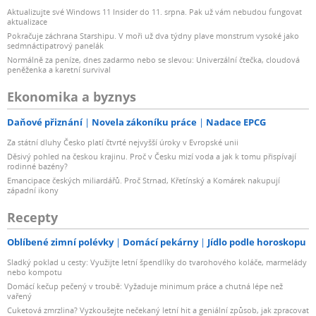
Aktualizujte své Windows 11 Insider do 11. srpna. Pak už vám nebudou fungovat
aktualizace
Pokračuje záchrana Starshipu. V moři už dva týdny plave monstrum vysoké jako
sedmnáctipatrový panelák
Normálně za peníze, dnes zadarmo nebo se slevou: Univerzální čtečka, cloudová
peněženka a karetní survival
Ekonomika a byznys
Daňové přiznání
Novela zákoníku práce
Nadace EPCG
Za státní dluhy Česko platí čtvrté nejvyšší úroky v Evropské unii
Děsivý pohled na českou krajinu. Proč v Česku mizí voda a jak k tomu přispívají
rodinné bazény?
Emancipace českých miliardářů. Proč Strnad, Křetínský a Komárek nakupují
západní ikony
Recepty
Oblíbené zimní polévky
Domácí pekárny
Jídlo podle horoskopu
Sladký poklad u cesty: Využijte letní špendlíky do tvarohového koláče, marmelády
nebo kompotu
Domácí kečup pečený v troubě: Vyžaduje minimum práce a chutná lépe než
vařený
Cuketová zmrzlina? Vyzkoušejte nečekaný letní hit a geniální způsob, jak zpracovat