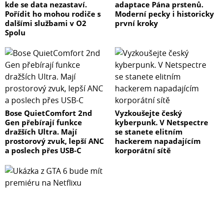
kde se data nezastaví.
adaptace Pána prstenů.
Pořídit ho mohou rodiče s
Moderní pecky i historicky
dalšími službami v O2
první kroky
Spolu
Bose QuietComfort 2nd
Vyzkoušejte český
Gen přebírají funkce
kyberpunk. V Netspectre
dražších Ultra. Mají
se stanete elitním
prostorový zvuk, lepší ANC
hackerem napadajícím
a poslech přes USB-C
korporátní sítě