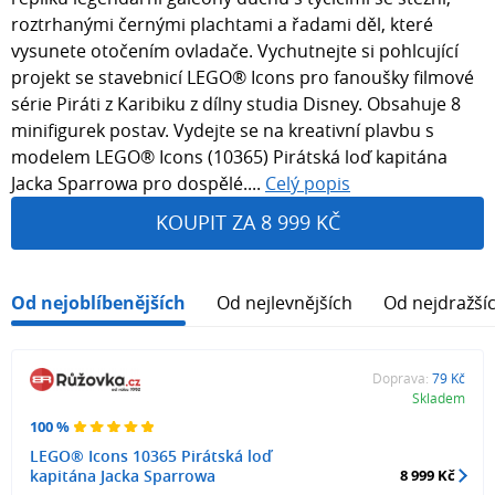
roztrhanými černými plachtami a řadami děl, které
vysunete otočením ovladače. Vychutnejte si pohlcující
projekt se stavebnicí LEGO® Icons pro fanoušky filmové
série Piráti z Karibiku z dílny studia Disney. Obsahuje 8
minifigurek postav. Vydejte se na kreativní plavbu s
modelem LEGO® Icons (10365) Pirátská loď kapitána
Jacka Sparrowa pro dospělé....
Celý popis
KOUPIT ZA 8 999 KČ
Od nejoblíbenějších
Od nejlevnějších
Od nejdražší
Doprava:
79 Kč
Skladem
100 %
LEGO® Icons 10365 Pirátská loď
kapitána Jacka Sparrowa
8 999 Kč