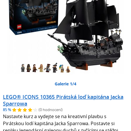
Galerie 1/4
LEGO® ICONS 10365 Pirátská loď kapitána Jacka
Sparrowa
85 %
(0 hodnocení)
Nastavte kurz a vydejte se na kreativní plavbu s
Pirátskou lodí kapitána Jacka Sparrowa. Postavte si
repliku legendární galeony duchů s tyčícími se stěžni,