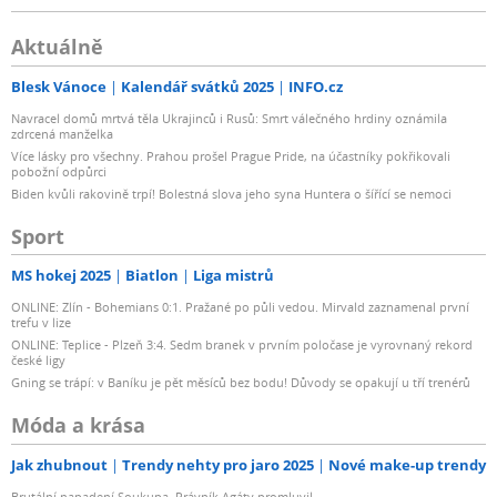
Aktuálně
Blesk Vánoce
Kalendář svátků 2025
INFO.cz
Navracel domů mrtvá těla Ukrajinců i Rusů: Smrt válečného hrdiny oznámila
zdrcená manželka
Více lásky pro všechny. Prahou prošel Prague Pride, na účastníky pokřikovali
pobožní odpůrci
Biden kvůli rakovině trpí! Bolestná slova jeho syna Huntera o šířící se nemoci
Sport
MS hokej 2025
Biatlon
Liga mistrů
ONLINE: Zlín - Bohemians 0:1. Pražané po půli vedou. Mirvald zaznamenal první
trefu v lize
ONLINE: Teplice - Plzeň 3:4. Sedm branek v prvním poločase je vyrovnaný rekord
české ligy
Gning se trápí: v Baníku je pět měsíců bez bodu! Důvody se opakují u tří trenérů
Móda a krása
Jak zhubnout
Trendy nehty pro jaro 2025
Nové make-up trendy
Brutální napadení Soukupa. Právník Agáty promluvil