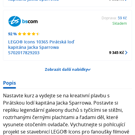
Doprava:
59 Kč
Skladem
92 %
LEGO® Icons 10365 Pirátská loď
kapitána Jacka Sparrowa
5702017829203
9 345 Kč
Zobrazit další nabídky
Popis
Nastavte kurz a vydejte se na kreativní plavbu s
Pirátskou lodí kapitána Jacka Sparrowa. Postavte si
repliku legendární galeony duchů s tyčícími se stěžni,
roztrhanými černými plachtami a řadami děl, které
vysunete otočením ovladače. Vychutnejte si pohlcující
projekt se stavebnicí LEGO® Icons pro fanoušky filmové