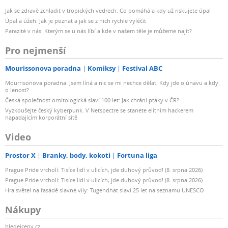
Jak se zdravě zchladit v tropických vedrech: Co pomáhá a kdy už riskujete úpal
Úpal a úžeh: Jak je poznat a jak se z nich rychle vyléčit
Parazité v nás: Kterým se u nás líbí a kde v našem těle je můžeme najít?
Pro nejmenší
Mourissonova poradna
Komiksy
Festival ABC
Mourrisonova poradna: Jsem líná a nic se mi nechce dělat: Kdy jde o únavu a kdy
o lenost?
Česká společnost ornitologická slaví 100 let: Jak chrání ptáky v ČR?
Vyzkoušejte český kyberpunk. V Netspectre se stanete elitním hackerem
napadajícím korporátní sítě
Video
Prostor X
Branky, body, kokoti
Fortuna liga
Prague Pride vrcholí: Tisíce lidí v ulicích, jde duhový průvod! (8. srpna 2026)
Prague Pride vrcholí: Tisíce lidí v ulicích, jde duhový průvod! (8. srpna 2026)
Hra světel na fasádě slavné vily: Tugendhat slaví 25 let na seznamu UNESCO
Nákupy
hledejceny.cz