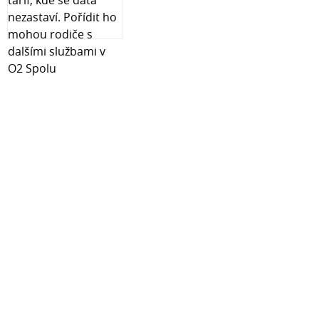
lodi na čáře ponoru, aby to působilo, že loď pluje
• Krásný dárek LEGO® pro milovníky filmů – Stavebnice
LEGO Icons Pirátská loď kapitána Jacka Sparrowa
představuje skvělý vánoční nebo narozeninový dárek
pro fanoušky filmové série Piráti z Karibiku z dílny studia
Disney
• Nechybí digitální návod na stavění – Aplikace LEGO®
Builder obsahuje 3D digitální verzi návodu na stavění,
který je součástí této stavebnice LEGO®
• Stavebnice LEGO® Icons pro dospělé – Odpočiňte si s
inspirativní řadou kreativních stavebnic LEGO (prodávají
se samostatně) navržených pro dospělé
• Rozměry – Stavebnice pirátské lodi se skládá z 2862
dílků a model měří přes 64 cm na výšku, 64 cm na délku
a 23 cm na šířku