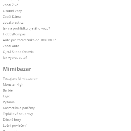
Zboží Živě
Osobní vozy
Zboží Dáma
zbozi.blesk.cz
Jak na prohlídku ojetého vozu?
HobbyKompas
Auto pro začátečníka do 100 000 Kč
Zboží Auto
Ojetá Škoda Octavia
Jak vybrat auto?
Mimibazar
Testujte s Mimibazarem
Monster High
Barbie
Lego
Pyžama
Kosmetika a parfémy
Teplákové soupravy
Dětské boty
Ložní povlečení