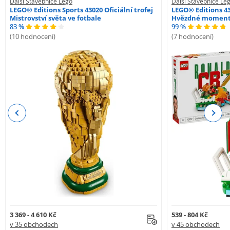
Další Stavebnice Lego
Další Stavebnice Le
LEGO® Editions Sports 43020 Oficiální trofej
LEGO® Editions 43
Mistrovství světa ve fotbale
Hvězdné momenty
83 %
99 %
(10 hodnocení)
(7 hodnocení)
Previous
Next
3 369 - 4 610 Kč
539 - 804 Kč
v 35 obchodech
v 45 obchodech