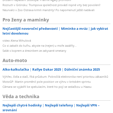
Rozruch v Grónsku: Trumpova společnost provádí ropné vrty bez povolení!
Neurvalci v Zoo Ostrava krmili mandrily! Po napomenutí ještě nadávali
Pro ženy a maminky
Nejčastější novoroční předsevzetí
Miminko a mráz
Jak vybírat
letní dovolenou
video Alena Mihulová
Co si zabalit do kufru, abyste na (nejen) u moře zazářily...
Salát s koprem a dresinkem ze zakysané smetany
Auto-moto
Alko-kalkulačka
Rallye Dakar 2025
Dálniční známka 2025
Výhřev, čidla a stačí, říká průzkum. Pokročilá elektronika není prioritou zákazníků
MotoGP: Martin proměnil pole position ve výhru v britském sprintu
Câmara se vyjádřil ke spekulacím, které ho pojí se sedačkou u Haasu
Věda a technika
Nejlepší chytré hodinky
Nejlepší telefony
Nejlepší VPN –
srovnání