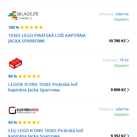
Doprava:
zdarma
Skladem
100 %
10365 LEGO PIRÁTSKÁ LOĎ KAPITÁNA
JACKA SPARROWA
10 780 Kč
Doprava:
79 Kč
Skladem
95 %
LEGO® ICONS 10365 Pirátská loď
kapitána Jacka Sparrowa
9 899 Kč
Doprava:
zdarma
Skladem
93 %
LEG LEGO ICONS 10365 Pirátská loď
kapitána Jacka Sparrowa
9 352 Kč