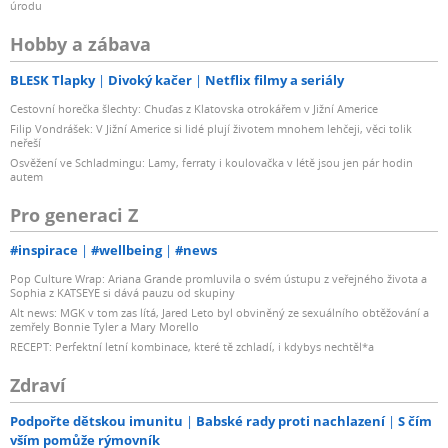
úrodu
Hobby a zábava
BLESK Tlapky
Divoký kačer
Netflix filmy a seriály
Cestovní horečka šlechty: Chuďas z Klatovska otrokářem v Jižní Americe
Filip Vondrášek: V Jižní Americe si lidé plují životem mnohem lehčeji, věci tolik
neřeší
Osvěžení ve Schladmingu: Lamy, ferraty i koulovačka v létě jsou jen pár hodin
autem
Pro generaci Z
#inspirace
#wellbeing
#news
Pop Culture Wrap: Ariana Grande promluvila o svém ústupu z veřejného života a
Sophia z KATSEYE si dává pauzu od skupiny
Alt news: MGK v tom zas lítá, Jared Leto byl obviněný ze sexuálního obtěžování a
zemřely Bonnie Tyler a Mary Morello
RECEPT: Perfektní letní kombinace, které tě zchladí, i kdybys nechtěl*a
Zdraví
Podpořte dětskou imunitu
Babské rady proti nachlazení
S čím
vším pomůže rýmovník