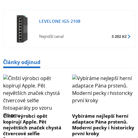
LEVELONE IGS-2108
Nejnižší cena!
3 202 Kč
Články odjinud
Čínští výrobci opět
Vybíráme nejlepší herní
kopírují Apple. Pět
adaptace Pána prstenů.
největších značek chystá
Moderní pecky i historicky
čtvercové selfie
první kroky