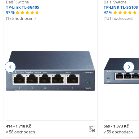
Další Switche
Další Switche
TP-Link TL-SG105
TP-LINK TL-SG108
97 %
97 %
(176 hodnocení)
(131 hodnocení)
Previous
Next
414 - 1 718 Kč
569 - 1 373 Kč
v 58 obchodech
v 59 obchodech