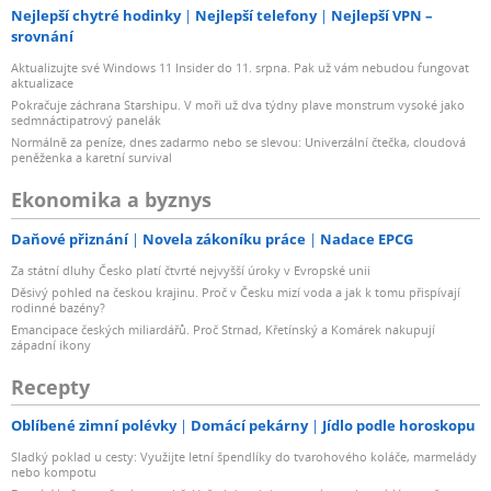
Nejlepší chytré hodinky
Nejlepší telefony
Nejlepší VPN –
srovnání
Aktualizujte své Windows 11 Insider do 11. srpna. Pak už vám nebudou fungovat
aktualizace
Pokračuje záchrana Starshipu. V moři už dva týdny plave monstrum vysoké jako
sedmnáctipatrový panelák
Normálně za peníze, dnes zadarmo nebo se slevou: Univerzální čtečka, cloudová
peněženka a karetní survival
Ekonomika a byznys
Daňové přiznání
Novela zákoníku práce
Nadace EPCG
Za státní dluhy Česko platí čtvrté nejvyšší úroky v Evropské unii
Děsivý pohled na českou krajinu. Proč v Česku mizí voda a jak k tomu přispívají
rodinné bazény?
Emancipace českých miliardářů. Proč Strnad, Křetínský a Komárek nakupují
západní ikony
Recepty
Oblíbené zimní polévky
Domácí pekárny
Jídlo podle horoskopu
Sladký poklad u cesty: Využijte letní špendlíky do tvarohového koláče, marmelády
nebo kompotu