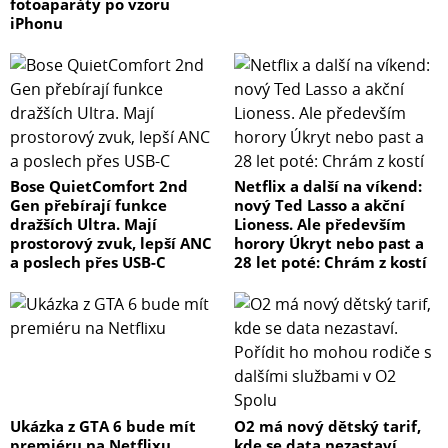
fotoaparáty po vzoru
iPhonu
Bose QuietComfort 2nd
Netflix a další na víkend:
Gen přebírají funkce
nový Ted Lasso a akční
dražších Ultra. Mají
Lioness. Ale především
prostorový zvuk, lepší ANC
horory Úkryt nebo past a
a poslech přes USB-C
28 let poté: Chrám z kostí
Ukázka z GTA 6 bude mít
O2 má nový dětský tarif,
premiéru na Netflixu
kde se data nezastaví.