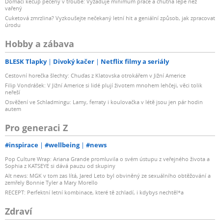
Domácí kečup pečený v troubě: Vyžaduje minimum práce a chutná lépe než
vařený
Cuketová zmrzlina? Vyzkoušejte nečekaný letní hit a geniální způsob, jak zpracovat
úrodu
Hobby a zábava
BLESK Tlapky
Divoký kačer
Netflix filmy a seriály
Cestovní horečka šlechty: Chuďas z Klatovska otrokářem v Jižní Americe
Filip Vondrášek: V Jižní Americe si lidé plují životem mnohem lehčeji, věci tolik
neřeší
Osvěžení ve Schladmingu: Lamy, ferraty i koulovačka v létě jsou jen pár hodin
autem
Pro generaci Z
#inspirace
#wellbeing
#news
Pop Culture Wrap: Ariana Grande promluvila o svém ústupu z veřejného života a
Sophia z KATSEYE si dává pauzu od skupiny
Alt news: MGK v tom zas lítá, Jared Leto byl obviněný ze sexuálního obtěžování a
zemřely Bonnie Tyler a Mary Morello
RECEPT: Perfektní letní kombinace, které tě zchladí, i kdybys nechtěl*a
Zdraví