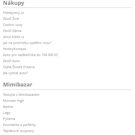
Nákupy
hledejceny.cz
Zboží Živě
Osobní vozy
Zboží Dáma
zbozi.blesk.cz
Jak na prohlídku ojetého vozu?
HobbyKompas
Auto pro začátečníka do 100 000 Kč
Zboží Auto
Ojetá Škoda Octavia
Jak vybrat auto?
Mimibazar
Testujte s Mimibazarem
Monster High
Barbie
Lego
Pyžama
Kosmetika a parfémy
Teplákové soupravy