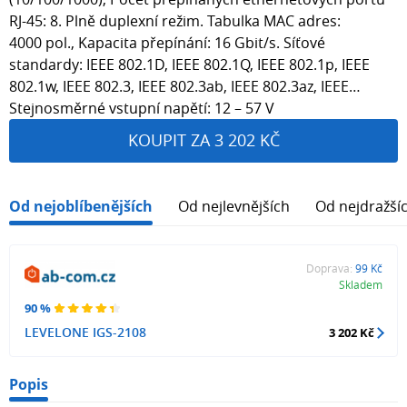
RJ-45: 8. Plně duplexní režim. Tabulka MAC adres:
4000 pol., Kapacita přepínání: 16 Gbit/s. Síťové
standardy: IEEE 802.1D, IEEE 802.1Q, IEEE 802.1p, IEEE
802.1w, IEEE 802.3, IEEE 802.3ab, IEEE 802.3az, IEEE…
Stejnosměrné vstupní napětí: 12 – 57 V
KOUPIT ZA 3 202 KČ
Od nejoblíbenějších
Od nejlevnějších
Od nejdražší
Doprava:
99 Kč
Skladem
90 %
LEVELONE IGS-2108
3 202 Kč
Popis