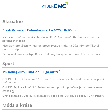
VÝBĚR
Aktuálně
Blesk Vánoce
Kalendář svátků 2025
INFO.cz
Navracel domů mrtvá těla Ukrajinců i Rusů: Smrt válečného hrdiny oznámila
zdrcená manželka
Více lásky pro všechny. Prahou prošel Prague Pride, na účastníky pokřikovali
pobožní odpůrci
Biden kvůli rakovině trpí! Bolestná slova jeho syna Huntera o šířící se nemoci
Sport
MS hokej 2025
Biatlon
Liga mistrů
ONLINE: Zlín - Bohemians 0:1. Pražané po půli vedou. Mirvald zaznamenal první
trefu v lize
ONLINE: Teplice - Plzeň 3:4. Sedm branek v prvním poločase je vyrovnaný rekord
české ligy
Gning se trápí: v Baníku je pět měsíců bez bodu! Důvody se opakují u tří trenérů
Móda a krása