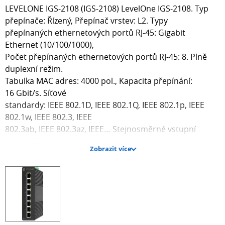
LEVELONE IGS-2108 (IGS-2108) LevelOne IGS-2108. Typ
přepínače: Řízený, Přepínač vrstev: L2. Typy
přepínaných ethernetových portů RJ-45: Gigabit
Ethernet (10/100/1000),
Počet přepínaných ethernetových portů RJ-45: 8. Plně
duplexní režim.
Tabulka MAC adres: 4000 pol., Kapacita přepínání:
16 Gbit/s. Síťové
standardy: IEEE 802.1D, IEEE 802.1Q, IEEE 802.1p, IEEE
802.1w, IEEE 802.3, IEEE
802.3ab, IEEE 802.3az, IEEE… Stejnosměrné vstupní
napětí: 12 –
Zobrazit více
57 V