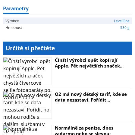
Parametry
Výrobce
LevelOne
Hmotnost
530 g
Určitě si přečtěte
Čínští výrobci opět kopírují
Apple. Pět největších značek...
O2 má nový dětský tarif, kde se
data nezastaví. Pořídit...
Normálně za peníze, dnes
zadarmo nebo se slevou: