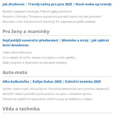
Jak zhubnout
Trendy nehty pro jaro 2025
Nové make-up trendy
Brutální napadení Soukupa. Právník Agáty promluvil
Rozruch v Grónsku: Trumpova společnost provádí ropné vrty bez povolení!
Neurvalci v Zoo Ostrava krmili mandrily! Po napomenutí ještě nadávali
Pro ženy a maminky
Nejčastější novoroční předsevzetí
Miminko a mráz
Jak vybírat
letní dovolenou
video Alena Mihulová
Co si zabalit do kufru, abyste na (nejen) u moře zazářily...
Salát s koprem a dresinkem ze zakysané smetany
Auto-moto
Alko-kalkulačka
Rallye Dakar 2025
Dálniční známka 2025
Výhřev, čidla a stačí, říká průzkum. Pokročilá elektronika není prioritou zákazníků
MotoGP: Martin proměnil pole position ve výhru v britském sprintu
Câmara se vyjádřil ke spekulacím, které ho pojí se sedačkou u Haasu
Věda a technika