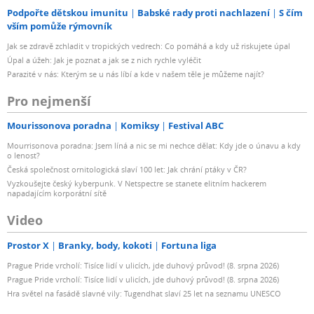
Podpořte dětskou imunitu
Babské rady proti nachlazení
S čím
vším pomůže rýmovník
Jak se zdravě zchladit v tropických vedrech: Co pomáhá a kdy už riskujete úpal
Úpal a úžeh: Jak je poznat a jak se z nich rychle vyléčit
Parazité v nás: Kterým se u nás líbí a kde v našem těle je můžeme najít?
Pro nejmenší
Mourissonova poradna
Komiksy
Festival ABC
Mourrisonova poradna: Jsem líná a nic se mi nechce dělat: Kdy jde o únavu a kdy
o lenost?
Česká společnost ornitologická slaví 100 let: Jak chrání ptáky v ČR?
Vyzkoušejte český kyberpunk. V Netspectre se stanete elitním hackerem
napadajícím korporátní sítě
Video
Prostor X
Branky, body, kokoti
Fortuna liga
Prague Pride vrcholí: Tisíce lidí v ulicích, jde duhový průvod! (8. srpna 2026)
Prague Pride vrcholí: Tisíce lidí v ulicích, jde duhový průvod! (8. srpna 2026)
Hra světel na fasádě slavné vily: Tugendhat slaví 25 let na seznamu UNESCO