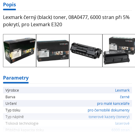
Popis
Lexmark černý (black) toner, 08A0477, 6000 stran při 5%
pokrytí, pro Lexmark E320
Parametry
Výrobce
Lexmark
Barva
černé
Určení
pro malé kanceláře
Typ tisku
pro černobílé dokumenty
Typ náplně
tonerové kazety (tonery)
Tisková technologie
laserové
Přibližná kapacita tisku
6000 stran