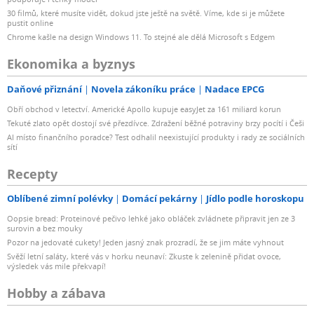
30 filmů, které musíte vidět, dokud jste ještě na světě. Víme, kde si je můžete
pustit online
Chrome kašle na design Windows 11. To stejné ale dělá Microsoft s Edgem
Ekonomika a byznys
Daňové přiznání
Novela zákoníku práce
Nadace EPCG
Obří obchod v letectví. Americké Apollo kupuje easyJet za 161 miliard korun
Tekuté zlato opět dostojí své přezdívce. Zdražení běžné potraviny brzy pocítí i Češi
AI místo finančního poradce? Test odhalil neexistující produkty i rady ze sociálních
sítí
Recepty
Oblíbené zimní polévky
Domácí pekárny
Jídlo podle horoskopu
Oopsie bread: Proteinové pečivo lehké jako obláček zvládnete připravit jen ze 3
surovin a bez mouky
Pozor na jedovaté cukety! Jeden jasný znak prozradí, že se jim máte vyhnout
Svěží letní saláty, které vás v horku neunaví: Zkuste k zelenině přidat ovoce,
výsledek vás mile překvapí!
Hobby a zábava