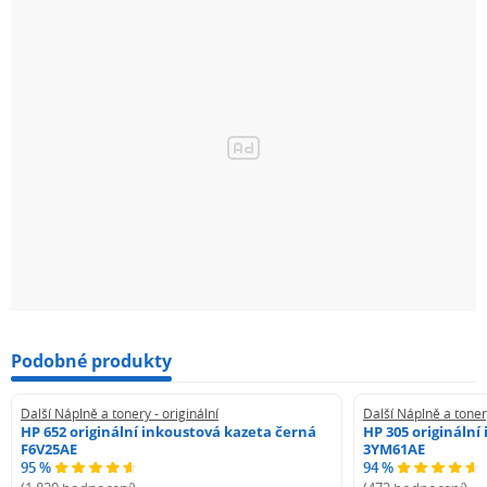
Podobné produkty
Další Náplně a tonery - originální
Další Náplně a tonery
HP 652 originální inkoustová kazeta černá
HP 305 originální
F6V25AE
3YM61AE
95 %
94 %