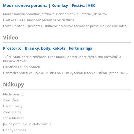
Mourissonova poradna
Komiksy
Festival ABC
Mourrisonova poradna: Je zdravé si čistit pleť v 11 letech? Jak na to?
Ukázka z GTA 6 bude mít premiéru na Netflixu
Forza Horizon 6 (recenze): Oblíbené arkádové závody se přesouvají do ulic Tokia!
Video
Prostor X
Branky, body, kokoti
Fortuna liga
Tvůrci StarDance o změnách: Proč budou porotci opět čtyři a čím přesvědčila
Burkiewiczová?
František Laurin pohřeb
Ochmelka vylezl ve Frýdku-Místku na 15 m vysokou lezeckou stěnu. (srpen 2026)
Nákupy
hledejceny.cz
Zboží Živě
Osobní vozy
Zboží Dáma
zbozi.blesk.cz
Jak na prohlídku ojetého vozu?
HobbyKompas