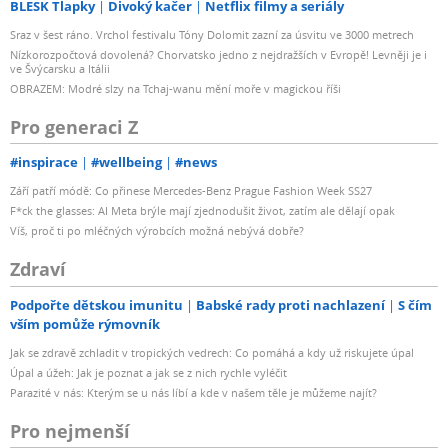
BLESK Tlapky
Divoký kačer
Netflix filmy a seriály
Sraz v šest ráno. Vrchol festivalu Tóny Dolomit zazní za úsvitu ve 3000 metrech
Nízkorozpočtová dovolená? Chorvatsko jedno z nejdražších v Evropě! Levněji je i
ve Švýcarsku a Itálii
OBRAZEM: Modré slzy na Tchaj-wanu mění moře v magickou říši
Pro generaci Z
#inspirace
#wellbeing
#news
Září patří módě: Co přinese Mercedes-Benz Prague Fashion Week SS27
F*ck the glasses: AI Meta brýle mají zjednodušit život, zatím ale dělají opak
Víš, proč ti po mléčných výrobcích možná nebývá dobře?
Zdraví
Podpořte dětskou imunitu
Babské rady proti nachlazení
S čím
vším pomůže rýmovník
Jak se zdravě zchladit v tropických vedrech: Co pomáhá a kdy už riskujete úpal
Úpal a úžeh: Jak je poznat a jak se z nich rychle vyléčit
Parazité v nás: Kterým se u nás líbí a kde v našem těle je můžeme najít?
Pro nejmenší