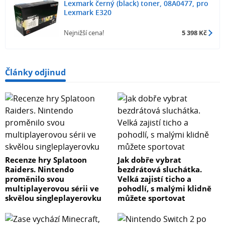
Lexmark černý (black) toner, 08A0477, pro
Lexmark E320
Nejnižší cena!
5 398 Kč
Články odjinud
Recenze hry Splatoon
Jak dobře vybrat
Raiders. Nintendo
bezdrátová sluchátka.
proměnilo svou
Velká zajistí ticho a
multiplayerovou sérii ve
pohodlí, s malými klidně
skvělou singleplayerovku
můžete sportovat