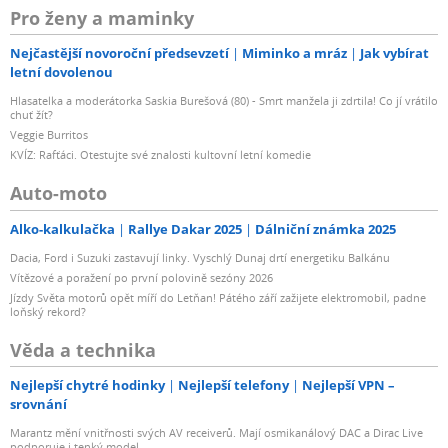
Pro ženy a maminky
Nejčastější novoroční předsevzetí
Miminko a mráz
Jak vybírat
letní dovolenou
Hlasatelka a moderátorka Saskia Burešová (80) - Smrt manžela ji zdrtila! Co jí vrátilo
chuť žít?
Veggie Burritos
KVÍZ: Rafťáci. Otestujte své znalosti kultovní letní komedie
Auto-moto
Alko-kalkulačka
Rallye Dakar 2025
Dálniční známka 2025
Dacia, Ford i Suzuki zastavují linky. Vyschlý Dunaj drtí energetiku Balkánu
Vítězové a poražení po první polovině sezóny 2026
Jízdy Světa motorů opět míří do Letňan! Pátého září zažijete elektromobil, padne
loňský rekord?
Věda a technika
Nejlepší chytré hodinky
Nejlepší telefony
Nejlepší VPN –
srovnání
Marantz mění vnitřnosti svých AV receiverů. Mají osmikanálový DAC a Dirac Live
podporuje i tenký model