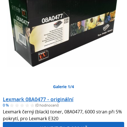
Galerie 1/4
Lexmark 08A0477 - originální
0 %
(0 hodnocení)
Lexmark černý (black) toner, 08A0477, 6000 stran při 5%
pokrytí, pro Lexmark E320