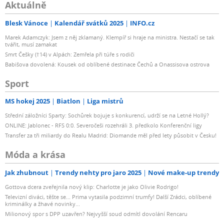
Aktuálně
Blesk Vánoce
Kalendář svátků 2025
INFO.cz
Marek Adamczyk: Jsem z něj zklamaný. Klempíř si hraje na ministra. Nestačí se tak
tvářit, musí zamakat
Smrt Češky (†14) v Alpách: Zemřela při túře s rodiči
Babišova dovolená: Kousek od oblíbené destinace Čechů a Onassisova ostrova
Sport
MS hokej 2025
Biatlon
Liga mistrů
Střední záložníci Sparty: Sochůrek bojuje s konkurencí, udrží se na Letné Hollý?
ONLINE: Jablonec - RFS 0:0. Severočeši rozehráli 3. předkolo Konferenční ligy
Transfer za tři miliardy do Realu Madrid: Diomande měl před lety působit v Česku!
Móda a krása
Jak zhubnout
Trendy nehty pro jaro 2025
Nové make-up trendy
Gottova dcera zveřejnila nový klip: Charlotte je jako Olivie Rodrigo!
Televizní diváci, těšte se... Prima vytasila podzimní trumfy! Další Zrádci, oblíbené
kriminálky a žhavé novinky...
Milionový spor s DPP uzavřen? Nejvyšší soud odmítl dovolání Rencaru