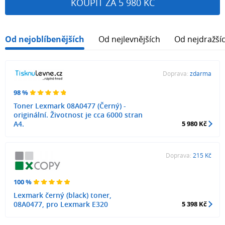
KOUPIT ZA 5 980 KČ
Od nejoblíbenějších
Od nejlevnějších
Od nejdražší
Doprava:
zdarma
98 %
Toner Lexmark 08A0477 (Černý) -
originální. Životnost je cca 6000 stran
A4.
5 980 Kč
Doprava:
215 Kč
100 %
Lexmark černý (black) toner,
08A0477, pro Lexmark E320
5 398 Kč