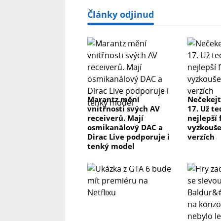
Články odjinud
Marantz mění
Nečekejt
vnitřnosti svých AV
17. Už te
receiverů. Mají
nejlepší
osmikanálový DAC a
vyzkoušet
Dirac Live podporuje i
verzích
tenký model