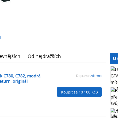
1
evnějších
Od nejdražších
Ur
k C780, C782, modrá,
Doprava:
zdarma
turn, originál
Koupit za 10 100 Kč