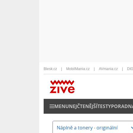
Blesk.cz
MobilMania.cz
AVmania.cz
DIG
MENU
NEJČTENĚJŠÍ
TESTY
PORADN
Náplně a tonery - originální