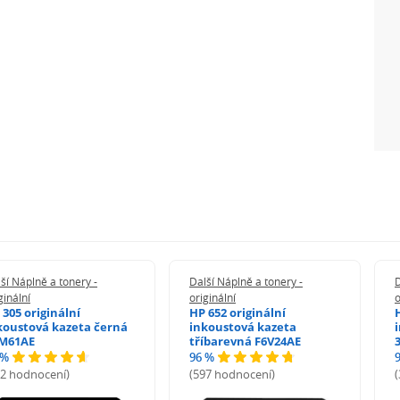
ší Náplně a tonery -
Další Náplně a tonery -
D
ginální
originální
o
 305 originální
HP 652 originální
koustová kazeta černá
inkoustová kazeta
M61AE
tříbarevná F6V24AE
 %
96 %
72 hodnocení)
(597 hodnocení)