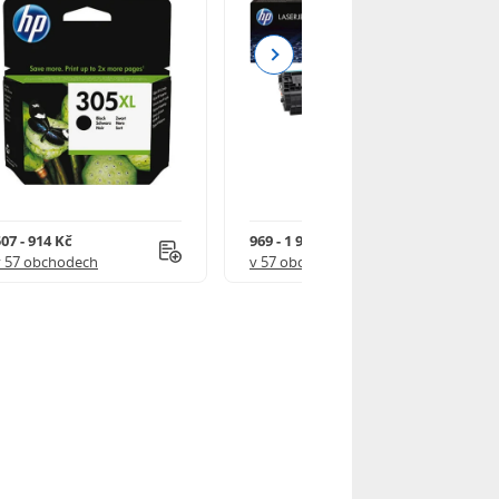
Next
07 - 914 Kč
969 - 1 918 Kč
v 57 obchodech
v 57 obchodech