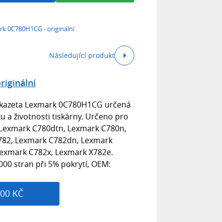
k 0C780H1CG - originální
Následující produkt
iginální
á kazeta Lexmark 0C780H1CG určená
ku a životnosti tiskárny. Určeno pro
 Lexmark C780dtn, Lexmark C780n,
782, Lexmark C782dn, Lexmark
exmark C782x, Lexmark X782e.
000 stran při 5% pokrytí, OEM:
00 KČ