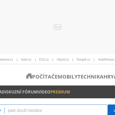
Iarena.cz
Auto.cz
E15.cz
iSport.cz
Doupě.cz
AutoRevue.
POČÍTAČE
MOBILY
TECHNIKA
HRY
A
DISKUZNÍ FÓRUM
VIDEO
PREMIUM