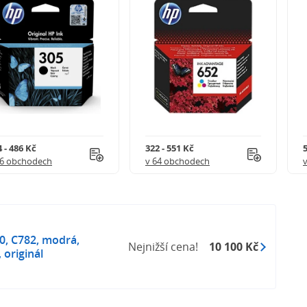
 - 486 Kč
322 - 551 Kč
5
56 obchodech
v 64 obchodech
0, C782, modrá,
Nejnižší cena!
10 100 Kč
 originál