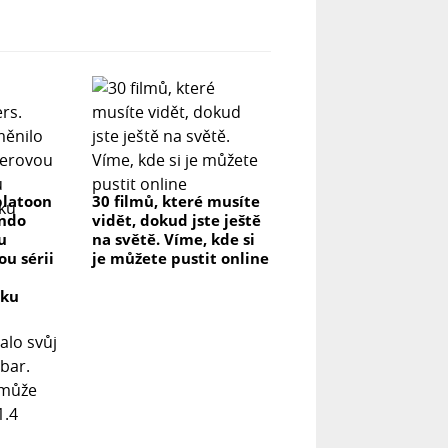
platoon
30 filmů, které musíte
endo
vidět, dokud jste ještě
u
na světě. Víme, kde si
u sérii
je můžete pustit online
vku