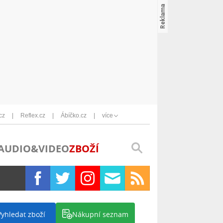
cz
Reflex.cz
Ábíčko.cz
více
AUDIO&VIDEO
ZBOŽÍ
Vyhledat zboží
Nákupní seznam