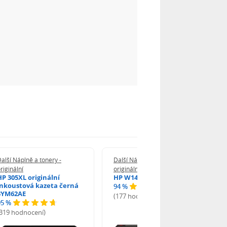
alší Náplně a tonery -
Další Náplně a tonery -
riginální
originální
HP 305XL originální
HP W1420A - originální
inkoustová kazeta černá
94 %
3YM62AE
(177 hodnocení)
95 %
(319 hodnocení)