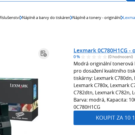
říslušenství
Náplně a barvy do tiskáren
Náplně a tonery - originální
Lexmar
Lexmark 0C780H1CG - or
0 %
(0 hodnocení)
Modrá originální tonerov
pro dosažení kvalitního tis
tiskárny: Lexmark C780dn,
Lexmark C780x, Lexmark C
C782dtn, Lexmark C782n, L
Barva: modrá, Kapacita: 10
0C780H1CG
KOUPIT ZA 10 1