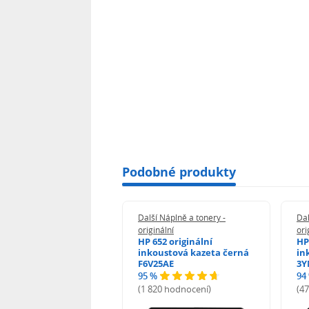
Podobné produkty
 Náplně a tonery -
Další Náplně a tonery -
Dal
nální
originální
ori
her TNB023 -
HP 652 originální
HP
inální
inkoustová kazeta černá
in
F6V25AE
3Y
95 %
94
hodnocení)
(1 820 hodnocení)
(4