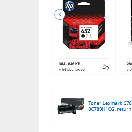
Previous
 901 Kč
364 - 646 Kč
284
 obchodech
v 64 obchodech
v 
Toner Lexmark C78
0C780H1CG, return,