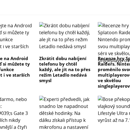
e na Android
Zkrátit dobu nabíjení
Recenze hry S
ď si můžete ty
telefonu by chtěl
Raiders. Nint
 funkce
každý, ale jít na to přes
proměnilo svo
 i ve starších
režim Letadlo nedává
multiplayerovo
smysl
ve skvělou
singleplayero