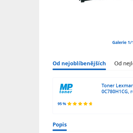
Galerie 1/
Od nejoblíbenějších
Od nejl
Toner Lexmar
0C780H1CG, re
95 %
Popis