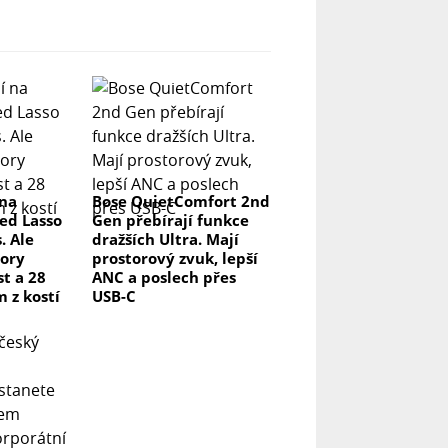
 na
Bose QuietComfort 2nd
ed Lasso
Gen přebírají funkce
. Ale
dražších Ultra. Mají
ory
prostorový zvuk, lepší
t a 28
ANC a poslech přes
m z kostí
USB-C