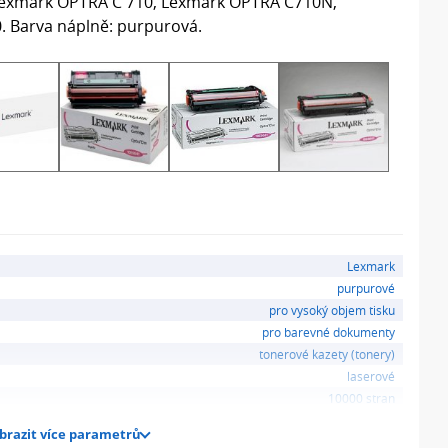
Lexmark OPTRA C 710, Lexmark OPTRA C710N,
 Barva náplně: purpurová.
Lexmark
purpurové
pro vysoký objem tisku
pro barevné dokumenty
tonerové kazety (tonery)
laserové
10000 stran
brazit více parametrů