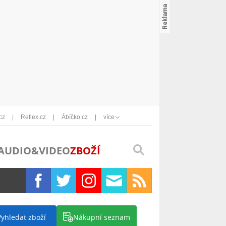
cz
Reflex.cz
Ábíčko.cz
více
AUDIO&VIDEO
ZBOŽÍ
Vyhledat zboží
Nákupní seznam