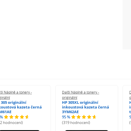
ší Náplně a tonery -
Další Náplně a tonery -
D
ginální
originální
o
 305 originální
HP 305XL originální
koustová kazeta černá
inkoustová kazeta černá
M61AE
3YM62AE
 %
95 %
72 hodnocení)
(319 hodnocení)