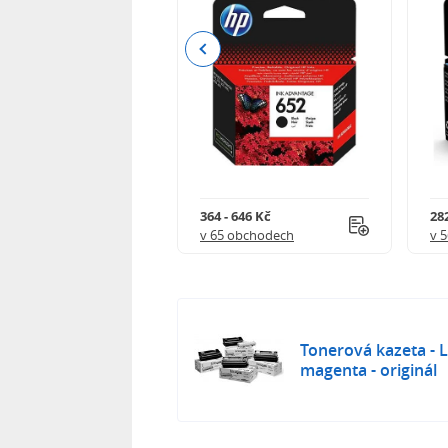
Previous
 544 Kč
364 - 646 Kč
282
 obchodech
v 65 obchodech
v 
Tonerová kazeta -
magenta - originál