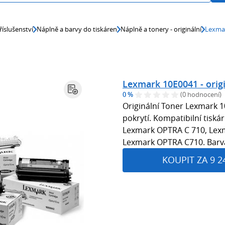
říslušenství
Náplně a barvy do tiskáren
Náplně a tonery - originální
Lexmar
Lexmark 10E0041 - origi
0 %
(0 hodnocení)
Originální Toner Lexmark 1
pokrytí. Kompatibilní tis
Lexmark OPTRA C 710, Lex
Lexmark OPTRA C710. Barv
KOUPIT ZA 9 2