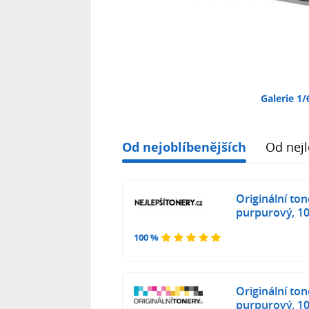
Galerie 1/
Od nejoblíbenějších
Od nejl
Originální to
purpurový, 10
100 %
Originální to
purpurový, 10