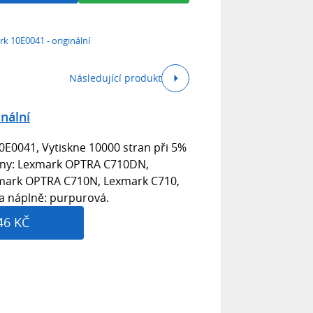
k 10E0041 - originální
Následující produkt
nální
0E0041, Vytiskne 10000 stran při 5%
kárny: Lexmark OPTRA C710DN,
mark OPTRA C710N, Lexmark C710,
a náplně: purpurová.
46 KČ