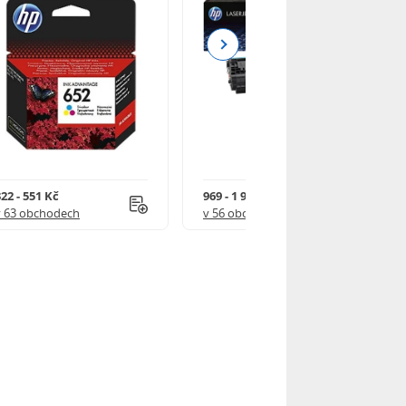
Next
22 - 551 Kč
969 - 1 918 Kč
v 63 obchodech
v 56 obchodech