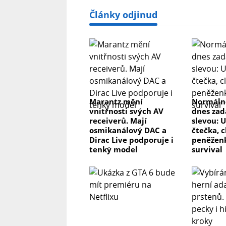
Články odjinud
Marantz mění
Normálně
vnitřnosti svých AV
dnes zad
receiverů. Mají
slevou: 
osmikanálový DAC a
čtečka, 
Dirac Live podporuje i
peněženk
tenký model
survival