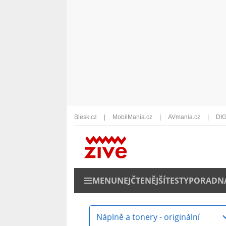
Blesk.cz
MobilMania.cz
AVmania.cz
DIG
MENU
NEJČTENĚJŠÍ
TESTY
PORADN
Náplně a tonery - originální