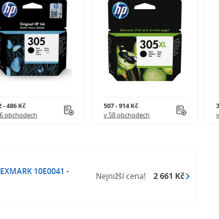
 - 486 Kč
507 - 914 Kč
3
56 obchodech
v 58 obchodech
 LEXMARK 10E0041 -
Nejnižší cena!
2 661 Kč