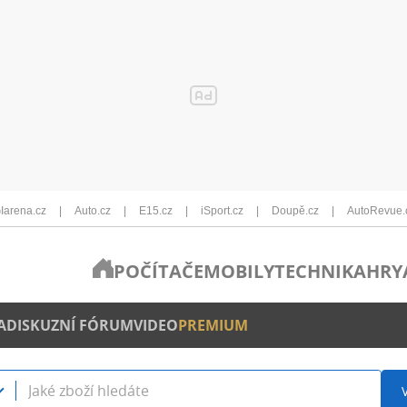
Iarena.cz
Auto.cz
E15.cz
iSport.cz
Doupě.cz
AutoRevue.
POČÍTAČE
MOBILY
TECHNIKA
HRY
A
DISKUZNÍ FÓRUM
VIDEO
PREMIUM