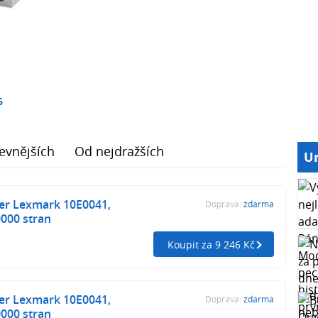
6
evnějších
Od nejdražších
Ur
ner Lexmark 10E0041,
Doprava:
zdarma
000 stran
Koupit za 9 246 Kč
ner Lexmark 10E0041,
Doprava:
zdarma
000 stran