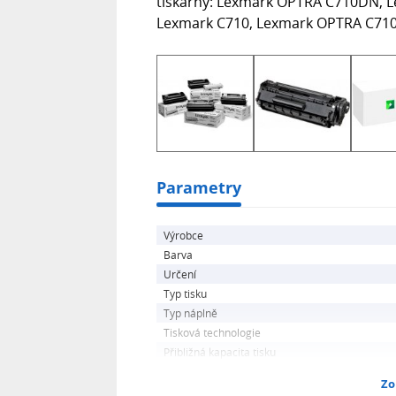
tiskárny: Lexmark OPTRA C710DN, 
Lexmark C710, Lexmark OPTRA C710.
Parametry
Výrobce
Barva
Určení
Typ tisku
Typ náplně
Tisková technologie
Přibližná kapacita tisku
Zo