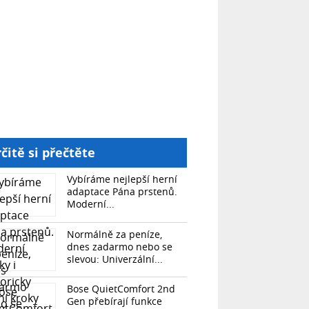
čitě si přečtěte
Vybíráme nejlepší herní
adaptace Pána prstenů.
Moderní...
Normálně za peníze,
dnes zadarmo nebo se
slevou: Univerzální...
Bose QuietComfort 2nd
Gen přebírají funkce