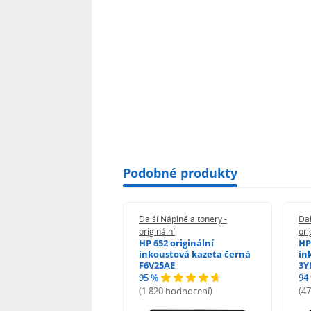
Podobné produkty
 Náplně a tonery -
Další Náplně a tonery -
Dal
nální
originální
ori
50 originální
HP 652 originální
HP
ustová kazeta černá
inkoustová kazeta černá
in
01AE
F6V25AE
3Y
95 %
94
 hodnocení)
(1 820 hodnocení)
(4