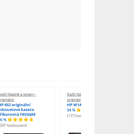
alší Náplně a tonery -
Další Náplně a tonery -
riginální
originální
HP 652 originální
HP W1420A - originální
inkoustová kazeta
94 %
tříbarevná F6V24AE
(177 hodnocení)
96 %
(597 hodnocení)