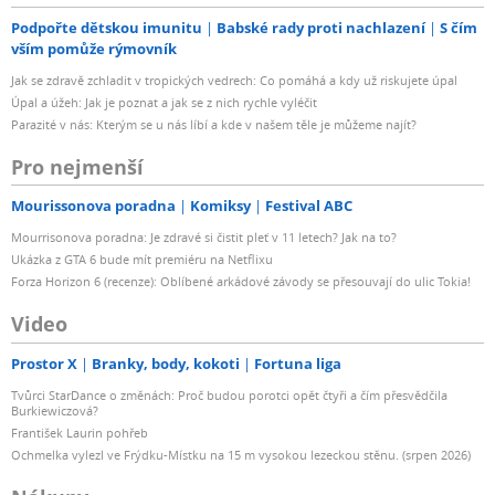
Podpořte dětskou imunitu
Babské rady proti nachlazení
S čím
vším pomůže rýmovník
Jak se zdravě zchladit v tropických vedrech: Co pomáhá a kdy už riskujete úpal
Úpal a úžeh: Jak je poznat a jak se z nich rychle vyléčit
Parazité v nás: Kterým se u nás líbí a kde v našem těle je můžeme najít?
Pro nejmenší
Mourissonova poradna
Komiksy
Festival ABC
Mourrisonova poradna: Je zdravé si čistit pleť v 11 letech? Jak na to?
Ukázka z GTA 6 bude mít premiéru na Netflixu
Forza Horizon 6 (recenze): Oblíbené arkádové závody se přesouvají do ulic Tokia!
Video
Prostor X
Branky, body, kokoti
Fortuna liga
Tvůrci StarDance o změnách: Proč budou porotci opět čtyři a čím přesvědčila
Burkiewiczová?
František Laurin pohřeb
Ochmelka vylezl ve Frýdku-Místku na 15 m vysokou lezeckou stěnu. (srpen 2026)