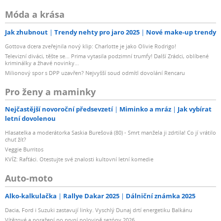
Móda a krása
Jak zhubnout
Trendy nehty pro jaro 2025
Nové make-up trendy
Gottova dcera zveřejnila nový klip: Charlotte je jako Olivie Rodrigo!
Televizní diváci, těšte se... Prima vytasila podzimní trumfy! Další Zrádci, oblíbené
kriminálky a žhavé novinky...
Milionový spor s DPP uzavřen? Nejvyšší soud odmítl dovolání Rencaru
Pro ženy a maminky
Nejčastější novoroční předsevzetí
Miminko a mráz
Jak vybírat
letní dovolenou
Hlasatelka a moderátorka Saskia Burešová (80) - Smrt manžela ji zdrtila! Co jí vrátilo
chuť žít?
Veggie Burritos
KVÍZ: Rafťáci. Otestujte své znalosti kultovní letní komedie
Auto-moto
Alko-kalkulačka
Rallye Dakar 2025
Dálniční známka 2025
Dacia, Ford i Suzuki zastavují linky. Vyschlý Dunaj drtí energetiku Balkánu
Vítězové a poražení po první polovině sezóny 2026