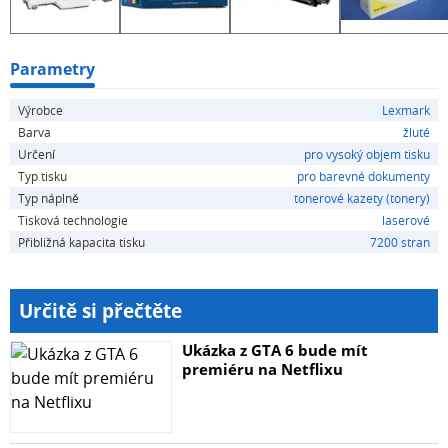
Parametry
Výrobce
Lexmark
Barva
žluté
Určení
pro vysoký objem tisku
Typ tisku
pro barevné dokumenty
Typ náplně
tonerové kazety (tonery)
Tisková technologie
laserové
Přibližná kapacita tisku
7200 stran
Určitě si přečtěte
Ukázka z GTA 6 bude mít
premiéru na Netflixu