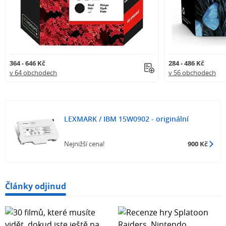
364 - 646 Kč
284 - 486 Kč
v 64 obchodech
v 56 obchodech
LEXMARK / IBM 15W0902 - originální
Nejnižší cena!
900 Kč
Články odjinud