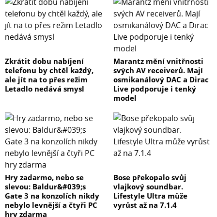
Zkrátit dobu nabíjení
Marantz mění vnitřnosti
telefonu by chtěl každý,
svých AV receiverů. Mají
ale jít na to přes režim
osmikanálový DAC a Dirac
Letadlo nedává smysl
Live podporuje i tenký
model
Hry zadarmo, nebo se
Bose překopalo svůj
slevou: Baldur&#039;s
vlajkový soundbar.
Gate 3 na konzolích nikdy
Lifestyle Ultra může
nebylo levnější a čtyři PC
vyrůst až na 7.1.4
hry zdarma