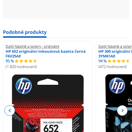
Podobné produkty
Další Náplně a tonery - originální
Další Náplně a tonery
HP 652 originální inkoustová kazeta černá
HP 305 originální
F6V25AE
3YM61AE
95 %
94 %
(1 820 hodnocení)
(472 hodnocení)
Previous
Next