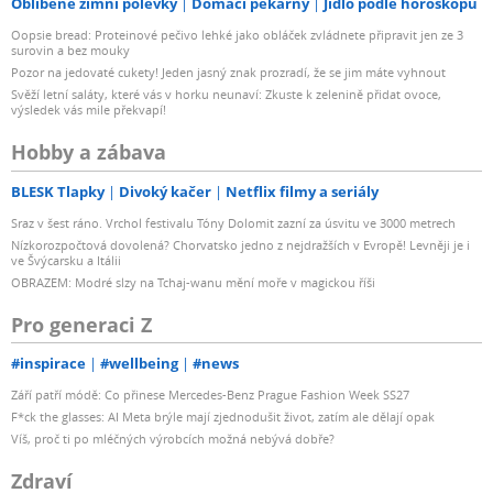
Oblíbené zimní polévky
Domácí pekárny
Jídlo podle horoskopu
Oopsie bread: Proteinové pečivo lehké jako obláček zvládnete připravit jen ze 3
surovin a bez mouky
Pozor na jedovaté cukety! Jeden jasný znak prozradí, že se jim máte vyhnout
Svěží letní saláty, které vás v horku neunaví: Zkuste k zelenině přidat ovoce,
výsledek vás mile překvapí!
Hobby a zábava
BLESK Tlapky
Divoký kačer
Netflix filmy a seriály
Sraz v šest ráno. Vrchol festivalu Tóny Dolomit zazní za úsvitu ve 3000 metrech
Nízkorozpočtová dovolená? Chorvatsko jedno z nejdražších v Evropě! Levněji je i
ve Švýcarsku a Itálii
OBRAZEM: Modré slzy na Tchaj-wanu mění moře v magickou říši
Pro generaci Z
#inspirace
#wellbeing
#news
Září patří módě: Co přinese Mercedes-Benz Prague Fashion Week SS27
F*ck the glasses: AI Meta brýle mají zjednodušit život, zatím ale dělají opak
Víš, proč ti po mléčných výrobcích možná nebývá dobře?
Zdraví