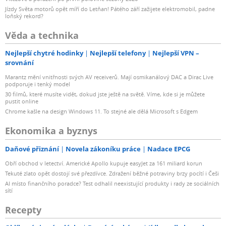
Jízdy Světa motorů opět míří do Letňan! Pátého září zažijete elektromobil, padne
loňský rekord?
Věda a technika
Nejlepší chytré hodinky
Nejlepší telefony
Nejlepší VPN –
srovnání
Marantz mění vnitřnosti svých AV receiverů. Mají osmikanálový DAC a Dirac Live
podporuje i tenký model
30 filmů, které musíte vidět, dokud jste ještě na světě. Víme, kde si je můžete
pustit online
Chrome kašle na design Windows 11. To stejné ale dělá Microsoft s Edgem
Ekonomika a byznys
Daňové přiznání
Novela zákoníku práce
Nadace EPCG
Obří obchod v letectví. Americké Apollo kupuje easyJet za 161 miliard korun
Tekuté zlato opět dostojí své přezdívce. Zdražení běžné potraviny brzy pocítí i Češi
AI místo finančního poradce? Test odhalil neexistující produkty i rady ze sociálních
sítí
Recepty