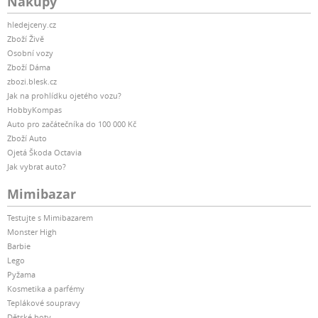
Nákupy
hledejceny.cz
Zboží Živě
Osobní vozy
Zboží Dáma
zbozi.blesk.cz
Jak na prohlídku ojetého vozu?
HobbyKompas
Auto pro začátečníka do 100 000 Kč
Zboží Auto
Ojetá Škoda Octavia
Jak vybrat auto?
Mimibazar
Testujte s Mimibazarem
Monster High
Barbie
Lego
Pyžama
Kosmetika a parfémy
Teplákové soupravy
Dětské boty