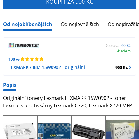
KOUPIT ZA 900 KČ
Od nejoblíbenějších
Od nejlevnějších
Od nejdražší
Doprava:
60 Kč
Skladem
100 %
LEXMARK / IBM 15W0902 - originální
900 Kč
Popis
Originální tonery Lexmark LEXMARK 15W0902 - toner
Lexmark pro tiskárny Lexmark C720, Lexmark X720 MFP.