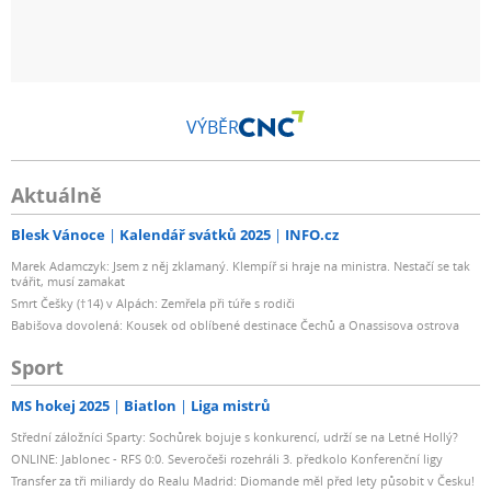
VÝBĚR
Aktuálně
Blesk Vánoce
Kalendář svátků 2025
INFO.cz
Marek Adamczyk: Jsem z něj zklamaný. Klempíř si hraje na ministra. Nestačí se tak
tvářit, musí zamakat
Smrt Češky (†14) v Alpách: Zemřela při túře s rodiči
Babišova dovolená: Kousek od oblíbené destinace Čechů a Onassisova ostrova
Sport
MS hokej 2025
Biatlon
Liga mistrů
Střední záložníci Sparty: Sochůrek bojuje s konkurencí, udrží se na Letné Hollý?
ONLINE: Jablonec - RFS 0:0. Severočeši rozehráli 3. předkolo Konferenční ligy
Transfer za tři miliardy do Realu Madrid: Diomande měl před lety působit v Česku!