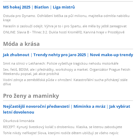
MS hokej 2025
Biatlon
Liga mistrů
Ostuda pro Dynamo. Odhlášení béčka za půl milionu, majitelka odmítla nabídku
kraje
Haraslín si zaslouží odejít. Výhra je to i pro Spartu, ale měla by ještě zareagovat
ONLINE: Slavia B - Třinec 3:2. Dukla hostí Kroměříž, Karviná hraje v Prostějově
Móda a krása
Jak zhubnout
Trendy nehty pro jaro 2025
Nové make-up trendy
Smrt na silnici v Letňanech: Policie vyšetřuje tragickou nehodu motorkáře
Sex, fetiš, BDSM, ale i přednášky, workshopy a market. Organizátor Prague Fetish
Weekendu popsal, jak akce probíhá
Vodní zdroje a zemědělská půda v ohrožení: Katastrofální sucha přicházejí stále
dříve
Pro ženy a maminky
Nejčastější novoroční předsevzetí
Miminko a mráz
Jak vybírat
letní dovolenou
Okurková limonáda
RECEPT: Kynutý švestkový koláč s drobenkou. Klasika, se kterou zabodujete
Tohle nikdy neříkejte! Slova, kterými rodiče dětem ubližují ze všeho nejvíc