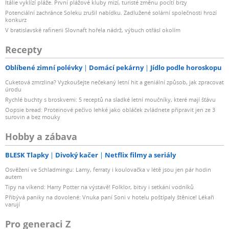
Itálie vyklízí pláže. První plážové kluby mizí, turisté změnu pocítí brzy
Potenciální zachránce Soleku zrušil nabídku. Zadlužené solární společnosti hrozí
konkurz
V bratislavské rafinerii Slovnaft hořela nádrž, výbuch otřásl okolím
Recepty
Oblíbené zimní polévky
Domácí pekárny
Jídlo podle horoskopu
Cuketová zmrzlina? Vyzkoušejte nečekaný letní hit a geniální způsob, jak zpracovat
úrodu
Rychlé buchty s broskvemi: 5 receptů na sladké letní moučníky, které mají šťávu
Oopsie bread: Proteinové pečivo lehké jako obláček zvládnete připravit jen ze 3
surovin a bez mouky
Hobby a zábava
BLESK Tlapky
Divoký kačer
Netflix filmy a seriály
Osvěžení ve Schladmingu: Lamy, ferraty i koulovačka v létě jsou jen pár hodin
autem
Tipy na víkend: Harry Potter na výstavě! Folklor, bitvy i setkání vodníků
Přibývá paniky na dovolené: Vnuka paní Soni v hotelu poštípaly štěnice! Lékaři
varují
Pro generaci Z