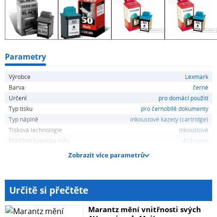
Parametry
Výrobce
Lexmark
Barva
černé
Určení
pro domácí použití
Typ tisku
pro černobílé dokumenty
Typ náplně
inkoustové kazety (cartridge)
Tisková technologie
inkoustové
Přibližná kapacita tisku
410 stran
Zobrazit více parametrů
Určitě si přečtěte
Marantz mění vnitřnosti svých