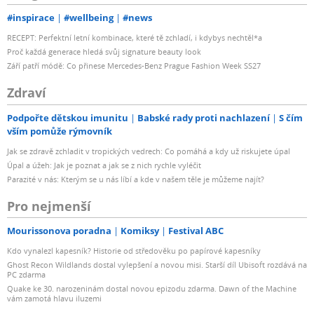
#inspirace
#wellbeing
#news
RECEPT: Perfektní letní kombinace, které tě zchladí, i kdybys nechtěl*a
Proč každá generace hledá svůj signature beauty look
Září patří módě: Co přinese Mercedes-Benz Prague Fashion Week SS27
Zdraví
Podpořte dětskou imunitu
Babské rady proti nachlazení
S čím
vším pomůže rýmovník
Jak se zdravě zchladit v tropických vedrech: Co pomáhá a kdy už riskujete úpal
Úpal a úžeh: Jak je poznat a jak se z nich rychle vyléčit
Parazité v nás: Kterým se u nás líbí a kde v našem těle je můžeme najít?
Pro nejmenší
Mourissonova poradna
Komiksy
Festival ABC
Kdo vynalezl kapesník? Historie od středověku po papírové kapesníky
Ghost Recon Wildlands dostal vylepšení a novou misi. Starší díl Ubisoft rozdává na
PC zdarma
Quake ke 30. narozeninám dostal novou epizodu zdarma. Dawn of the Machine
vám zamotá hlavu iluzemi