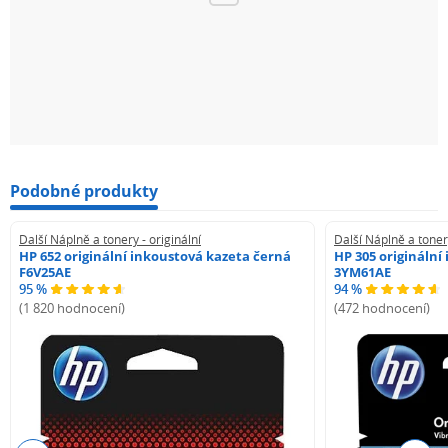
Podobné produkty
Další Náplně a tonery - originální
Další Náplně a tonery
HP 652 originální inkoustová kazeta černá
HP 305 originální
F6V25AE
3YM61AE
95 %
94 %
(1 820 hodnocení)
(472 hodnocení)