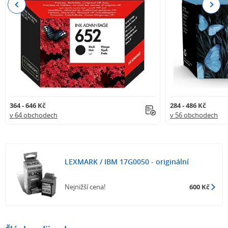
Previous
Next
364 - 646 Kč
284 - 486 Kč
v 64 obchodech
v 56 obchodech
LEXMARK / IBM 17G0050 - originální
Nejnižší cena!
600 Kč