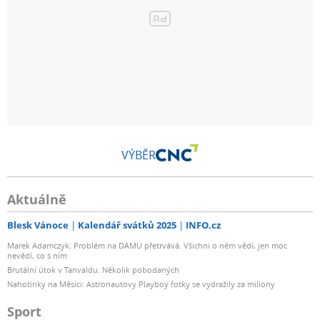
VÝBĚR
Aktuálně
Blesk Vánoce
Kalendář svátků 2025
INFO.cz
Marek Adamczyk: Problém na DAMU přetrvává. Všichni o něm vědí, jen moc
nevědí, co s ním
Brutální útok v Tanvaldu: Několik pobodaných
Nahotinky na Měsíci: Astronautovy Playboy fotky se vydražily za miliony
Sport