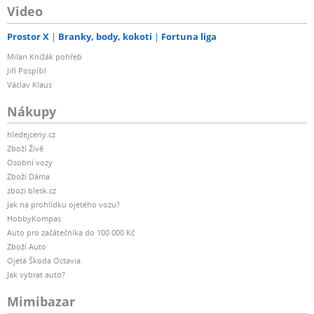
Video
Prostor X
Branky, body, kokoti
Fortuna liga
Milan Knížák pohřeb
Jiří Pospíšil
Václav Klaus
Nákupy
hledejceny.cz
Zboží Živě
Osobní vozy
Zboží Dáma
zbozi.blesk.cz
Jak na prohlídku ojetého vozu?
HobbyKompas
Auto pro začátečníka do 100 000 Kč
Zboží Auto
Ojetá Škoda Octavia
Jak vybrat auto?
Mimibazar