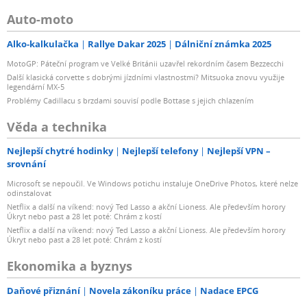
Auto-moto
Alko-kalkulačka
Rallye Dakar 2025
Dálniční známka 2025
MotoGP: Páteční program ve Velké Británii uzavřel rekordním časem Bezzecchi
Další klasická corvette s dobrými jízdními vlastnostmi? Mitsuoka znovu využije
legendární MX-5
Problémy Cadillacu s brzdami souvisí podle Bottase s jejich chlazením
Věda a technika
Nejlepší chytré hodinky
Nejlepší telefony
Nejlepší VPN –
srovnání
Microsoft se nepoučil. Ve Windows potichu instaluje OneDrive Photos, které nelze
odinstalovat
Netflix a další na víkend: nový Ted Lasso a akční Lioness. Ale především horory
Úkryt nebo past a 28 let poté: Chrám z kostí
Netflix a další na víkend: nový Ted Lasso a akční Lioness. Ale především horory
Úkryt nebo past a 28 let poté: Chrám z kostí
Ekonomika a byznys
Daňové přiznání
Novela zákoníku práce
Nadace EPCG