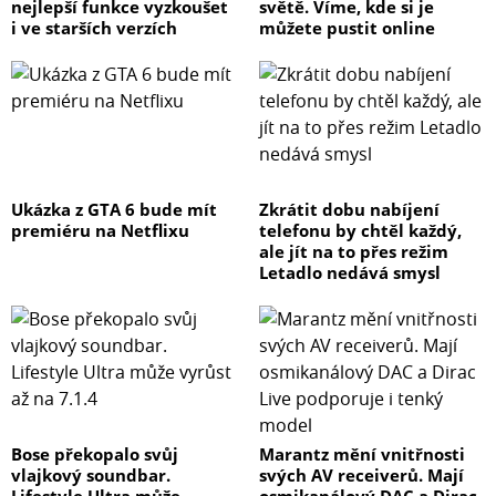
nejlepší funkce vyzkoušet
světě. Víme, kde si je
i ve starších verzích
můžete pustit online
Ukázka z GTA 6 bude mít
Zkrátit dobu nabíjení
premiéru na Netflixu
telefonu by chtěl každý,
ale jít na to přes režim
Letadlo nedává smysl
Bose překopalo svůj
Marantz mění vnitřnosti
vlajkový soundbar.
svých AV receiverů. Mají
Lifestyle Ultra může
osmikanálový DAC a Dirac