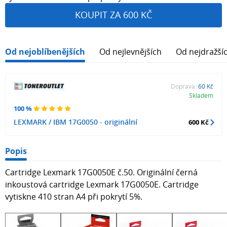
KOUPIT ZA 600 KČ
Od nejoblíbenějších
Od nejlevnějších
Od nejdražší
Doprava:
60 Kč
Skladem
100 %
LEXMARK / IBM 17G0050 - originální
600 Kč
Popis
Cartridge Lexmark 17G0050E č.50. Originální černá
inkoustová cartridge Lexmark 17G0050E. Cartridge
vytiskne 410 stran A4 při pokrytí 5%.