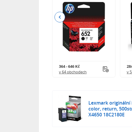
Previous
 901 Kč
364 - 646 Kč
284
 obchodech
v 64 obchodech
v 
Lexmark originální
color, return, 500s
X4650 18C2180E