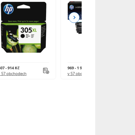
Next
07 - 914 Kč
969 - 1 918 Kč
v 57 obchodech
v 57 obchodech