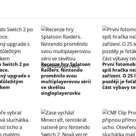
 Switch 2 po
Recenze hry Splatoon
První fotomobi
oce.
Raiders. Nintendo
spíš hračka ne
ný upgrade s
proměnilo svou
zařízení. O 25 
důležitým
multiplayerovou sérii
později je foťá
tkem
ve skvělou
část výbavy t
singleplayerovku