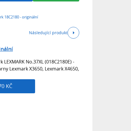
k 18C2180 - originální
Následující produkt
nální
ark LEXMARK No.37XL (018C2180E) -
kárny Lexmark X3650, Lexmark X4650,
70 KČ