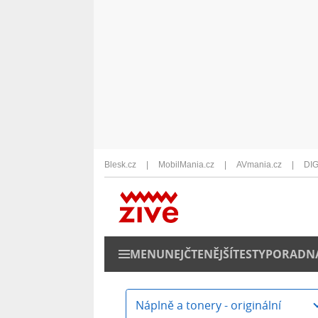
Blesk.cz
MobilMania.cz
AVmania.cz
DIG
MENU
NEJČTENĚJŠÍ
TESTY
PORADN
Náplně a tonery - originální