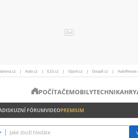
Iarena.cz
Auto.cz
E15.cz
iSport.cz
Doupě.cz
AutoRevue.
POČÍTAČE
MOBILY
TECHNIKA
HRY
A
DISKUZNÍ FÓRUM
VIDEO
PREMIUM