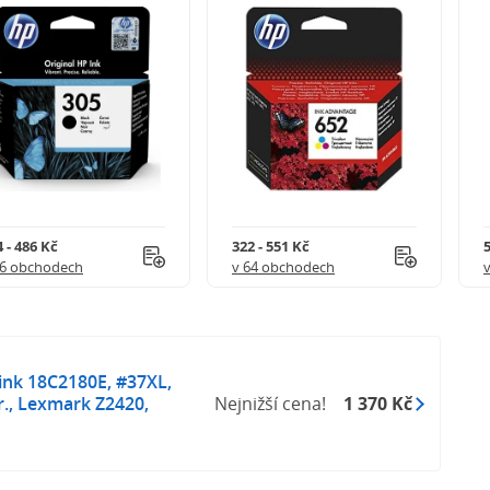
 - 486 Kč
322 - 551 Kč
5
56 obchodech
v 64 obchodech
 ink 18C2180E, #37XL,
tr., Lexmark Z2420,
Nejnižší cena!
1 370 Kč