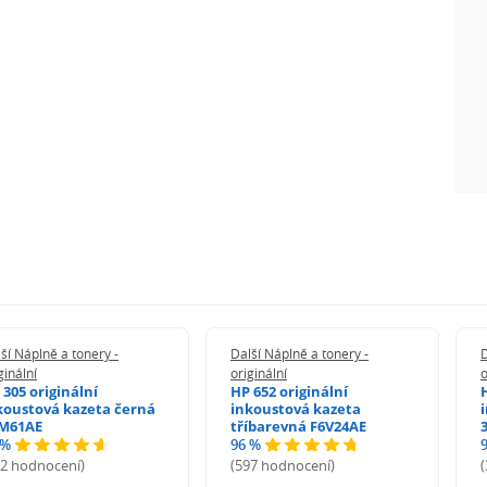
ší Náplně a tonery -
Další Náplně a tonery -
D
ginální
originální
o
 305 originální
HP 652 originální
koustová kazeta černá
inkoustová kazeta
M61AE
tříbarevná F6V24AE
 %
96 %
72 hodnocení)
(597 hodnocení)