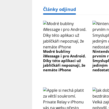
Články odjinud
Modré bubliny
Nintendo
iMessage i pro Android.
prvním r
Díky této aplikaci už
Smyslupl
jablíčkáři nepoznají, že
jediným 
nemáte iPhone
nedosta