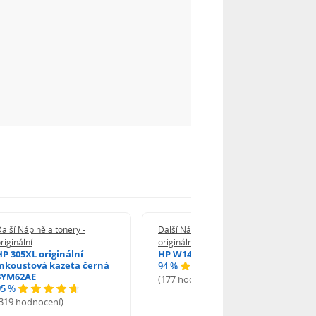
alší Náplně a tonery -
Další Náplně a tonery -
riginální
originální
HP 305XL originální
HP W1420A - originální
inkoustová kazeta černá
94 %
3YM62AE
(177 hodnocení)
95 %
(319 hodnocení)