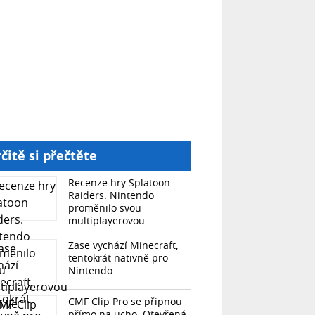
čitě si přečtěte
Recenze hry Splatoon
Raiders. Nintendo
proměnilo svou
multiplayerovou...
Zase vychází Minecraft,
tentokrát nativně pro
Nintendo...
CMF Clip Pro se připnou
přímo na ucho. Otevřená