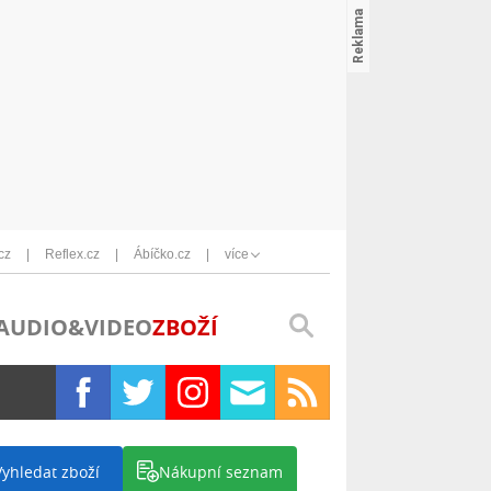
cz
Reflex.cz
Ábíčko.cz
více
AUDIO&VIDEO
ZBOŽÍ
Vyhledat zboží
Nákupní seznam