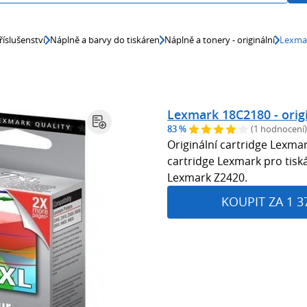
říslušenství
Náplně a barvy do tiskáren
Náplně a tonery - originální
Lexmar
Lexmark 18C2180 - origi
83 %
(1 hodnocení)
Originální cartridge Lexm
cartridge Lexmark pro tis
Lexmark Z2420.
KOUPIT ZA 1 3