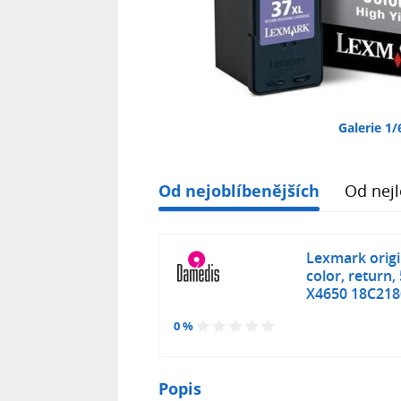
Galerie 1/
Od nejoblíbenějších
Od nejl
Lexmark origi
color, return,
X4650 18C218
0 %
Popis