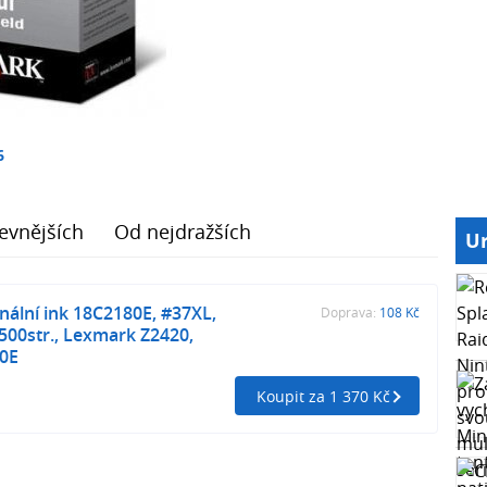
6
evnějších
Od nejdražších
Ur
nální ink 18C2180E, #37XL,
Doprava:
108 Kč
 500str., Lexmark Z2420,
0E
Koupit za 1 370 Kč