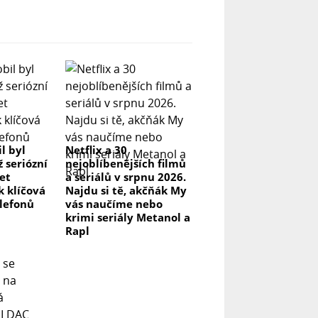
l byl
Netflix a 30
ž seriózní
nejoblíbenějších filmů
let
a seriálů v srpnu 2026.
k klíčová
Najdu si tě, akčňák My
elefonů
vás naučíme nebo
krimi seriály Metanol a
Rapl