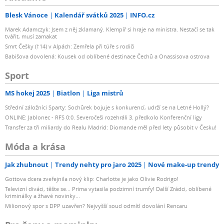
Blesk Vánoce
Kalendář svátků 2025
INFO.cz
Marek Adamczyk: Jsem z něj zklamaný. Klempíř si hraje na ministra. Nestačí se tak
tvářit, musí zamakat
Smrt Češky (†14) v Alpách: Zemřela při túře s rodiči
Babišova dovolená: Kousek od oblíbené destinace Čechů a Onassisova ostrova
Sport
MS hokej 2025
Biatlon
Liga mistrů
Střední záložníci Sparty: Sochůrek bojuje s konkurencí, udrží se na Letné Hollý?
ONLINE: Jablonec - RFS 0:0. Severočeši rozehráli 3. předkolo Konferenční ligy
Transfer za tři miliardy do Realu Madrid: Diomande měl před lety působit v Česku!
Móda a krása
Jak zhubnout
Trendy nehty pro jaro 2025
Nové make-up trendy
Gottova dcera zveřejnila nový klip: Charlotte je jako Olivie Rodrigo!
Televizní diváci, těšte se... Prima vytasila podzimní trumfy! Další Zrádci, oblíbené
kriminálky a žhavé novinky...
Milionový spor s DPP uzavřen? Nejvyšší soud odmítl dovolání Rencaru