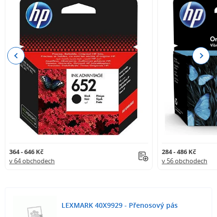
Previous
Next
364 - 646 Kč
284 - 486 Kč
v 64 obchodech
v 56 obchodech
LEXMARK 40X9929 - Přenosový pás