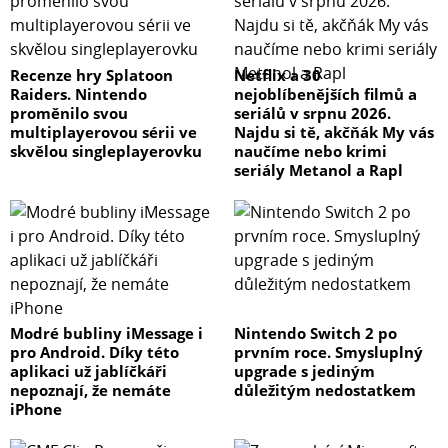
Recenze hry Splatoon
Netflix a 30
Raiders. Nintendo
nejoblíbenějších filmů a
proměnilo svou
seriálů v srpnu 2026.
multiplayerovou sérii ve
Najdu si tě, akčňák My vás
skvělou singleplayerovku
naučíme nebo krimi
seriály Metanol a Rapl
Modré bubliny iMessage i
Nintendo Switch 2 po
pro Android. Díky této
prvním roce. Smysluplný
aplikaci už jablíčkáři
upgrade s jediným
nepoznají, že nemáte
důležitým nedostatkem
iPhone