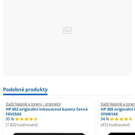
Podobné produkty
Další Náplně a tonery - originální
Další Náplně a tonery
HP 652 originální inkoustová kazeta černá
HP 305 originální
F6V25AE
3YM61AE
95 %
94 %
(1 820 hodnocení)
(472 hodnocení)