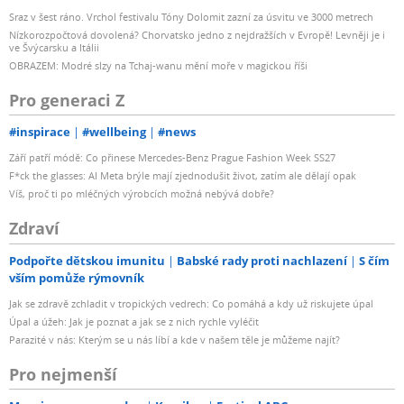
Sraz v šest ráno. Vrchol festivalu Tóny Dolomit zazní za úsvitu ve 3000 metrech
Nízkorozpočtová dovolená? Chorvatsko jedno z nejdražších v Evropě! Levněji je i
ve Švýcarsku a Itálii
OBRAZEM: Modré slzy na Tchaj-wanu mění moře v magickou říši
Pro generaci Z
#inspirace
#wellbeing
#news
Září patří módě: Co přinese Mercedes-Benz Prague Fashion Week SS27
F*ck the glasses: AI Meta brýle mají zjednodušit život, zatím ale dělají opak
Víš, proč ti po mléčných výrobcích možná nebývá dobře?
Zdraví
Podpořte dětskou imunitu
Babské rady proti nachlazení
S čím
vším pomůže rýmovník
Jak se zdravě zchladit v tropických vedrech: Co pomáhá a kdy už riskujete úpal
Úpal a úžeh: Jak je poznat a jak se z nich rychle vyléčit
Parazité v nás: Kterým se u nás líbí a kde v našem těle je můžeme najít?
Pro nejmenší