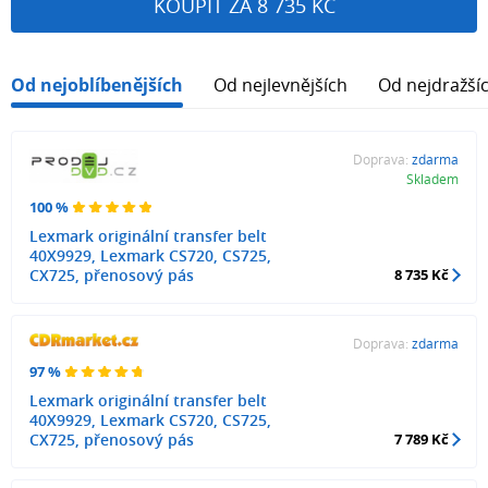
KOUPIT ZA 8 735 KČ
Od nejoblíbenějších
Od nejlevnějších
Od nejdražší
Doprava:
zdarma
Skladem
100 %
Lexmark originální transfer belt
40X9929, Lexmark CS720, CS725,
CX725, přenosový pás
8 735 Kč
Doprava:
zdarma
97 %
Lexmark originální transfer belt
40X9929, Lexmark CS720, CS725,
CX725, přenosový pás
7 789 Kč