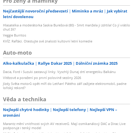
Pro ženy a maminky
Nejčastější novoroční předsevzetí
Miminko a mráz
Jak vybírat
letní dovolenou
Hlasatelka a moderátorka Saskia Burešová (80) - Smrt manžela ji zdrtila! Co jí vrátilo
chuť žít?
Veggie Burritos
KVÍZ: Rafťáci. Otestujte své znalosti kultovní letní komedie
Auto-moto
Alko-kalkulačka
Rallye Dakar 2025
Dálniční známka 2025
Dacia, Ford i Suzuki zastavují linky. Vyschlý Dunaj drtí energetiku Balkánu
Vítězové a poražení po první polovině sezóny 2026
Jízdy Světa motorů opět míří do Letňan! Pátého září zažijete elektromobil, padne
loňský rekord?
Věda a technika
Nejlepší chytré hodinky
Nejlepší telefony
Nejlepší VPN –
srovnání
Marantz mění vnitřnosti svých AV receiverů. Mají osmikanálový DAC a Dirac Live
podporuje i tenký model