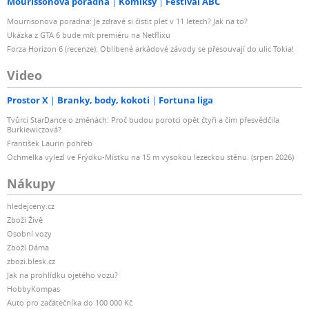
Mourissonova poradna
Komiksy
Festival ABC
Mourrisonova poradna: Je zdravé si čistit pleť v 11 letech? Jak na to?
Ukázka z GTA 6 bude mít premiéru na Netflixu
Forza Horizon 6 (recenze): Oblíbené arkádové závody se přesouvají do ulic Tokia!
Video
Prostor X
Branky, body, kokoti
Fortuna liga
Tvůrci StarDance o změnách: Proč budou porotci opět čtyři a čím přesvědčila
Burkiewiczová?
František Laurin pohřeb
Ochmelka vylezl ve Frýdku-Místku na 15 m vysokou lezeckou stěnu. (srpen 2026)
Nákupy
hledejceny.cz
Zboží Živě
Osobní vozy
Zboží Dáma
zbozi.blesk.cz
Jak na prohlídku ojetého vozu?
HobbyKompas
Auto pro začátečníka do 100 000 Kč