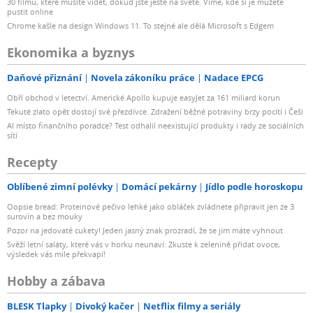
30 filmů, které musíte vidět, dokud jste ještě na světě. Víme, kde si je můžete
pustit online
Chrome kašle na design Windows 11. To stejné ale dělá Microsoft s Edgem
Ekonomika a byznys
Daňové přiznání
Novela zákoníku práce
Nadace EPCG
Obří obchod v letectví. Americké Apollo kupuje easyJet za 161 miliard korun
Tekuté zlato opět dostojí své přezdívce. Zdražení běžné potraviny brzy pocítí i Češi
AI místo finančního poradce? Test odhalil neexistující produkty i rady ze sociálních
sítí
Recepty
Oblíbené zimní polévky
Domácí pekárny
Jídlo podle horoskopu
Oopsie bread: Proteinové pečivo lehké jako obláček zvládnete připravit jen ze 3
surovin a bez mouky
Pozor na jedovaté cukety! Jeden jasný znak prozradí, že se jim máte vyhnout
Svěží letní saláty, které vás v horku neunaví: Zkuste k zelenině přidat ovoce,
výsledek vás mile překvapí!
Hobby a zábava
BLESK Tlapky
Divoký kačer
Netflix filmy a seriály