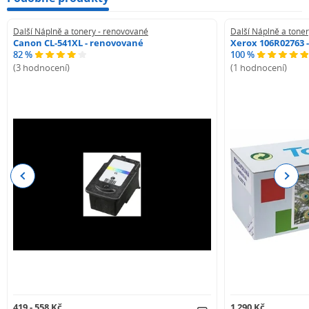
Další Náplně a tonery - renovované
Další Náplně a tone
Canon CL-541XL - renovované
Xerox 106R02763 
82 %
100 %
(3 hodnocení)
(1 hodnocení)
Previous
Next
419 - 558 Kč
1 290 Kč