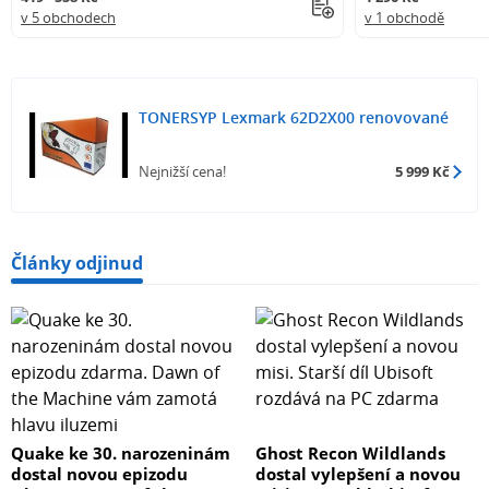
v 5 obchodech
v 1 obchodě
TONERSYP Lexmark 62D2X00 renovované
Nejnižší cena!
5 999 Kč
Články odjinud
Quake ke 30. narozeninám
Ghost Recon Wildlands
dostal novou epizodu
dostal vylepšení a novou