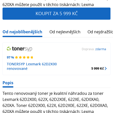
620XA můžete použít v těchto tiskárnách: Lexma
KOUPIT ZA 5 999 KČ
Od nejoblíbenějších
Od nejlevnějších
Od nejdražší
Doprava:
zdarma
97 %
TONERSYP Lexmark 62D2X00
renovované
5 999 Kč
Popis
Tento renovovaný toner je kvalitní náhradou za toner
Lexmark 62D2X00, 622X, 62D2X0E, 622XE, 62D0XA0,
620XA. Toner 62D2X00, 622X, 62D2X0E, 622XE, 62D0XA0,
620XA můžete použít v těchto tiskárnách: Lexma