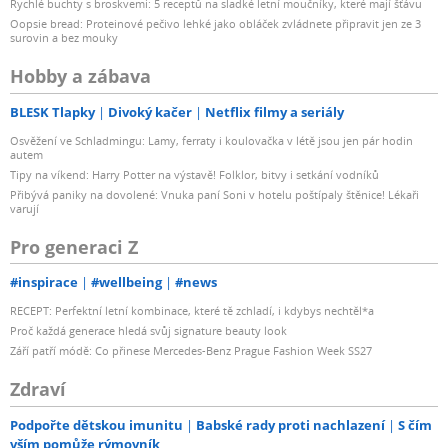
Rychlé buchty s broskvemi: 5 receptů na sladké letní moučníky, které mají šťávu
Oopsie bread: Proteinové pečivo lehké jako obláček zvládnete připravit jen ze 3
surovin a bez mouky
Hobby a zábava
BLESK Tlapky
Divoký kačer
Netflix filmy a seriály
Osvěžení ve Schladmingu: Lamy, ferraty i koulovačka v létě jsou jen pár hodin
autem
Tipy na víkend: Harry Potter na výstavě! Folklor, bitvy i setkání vodníků
Přibývá paniky na dovolené: Vnuka paní Soni v hotelu poštípaly štěnice! Lékaři
varují
Pro generaci Z
#inspirace
#wellbeing
#news
RECEPT: Perfektní letní kombinace, které tě zchladí, i kdybys nechtěl*a
Proč každá generace hledá svůj signature beauty look
Září patří módě: Co přinese Mercedes-Benz Prague Fashion Week SS27
Zdraví
Podpořte dětskou imunitu
Babské rady proti nachlazení
S čím
vším pomůže rýmovník