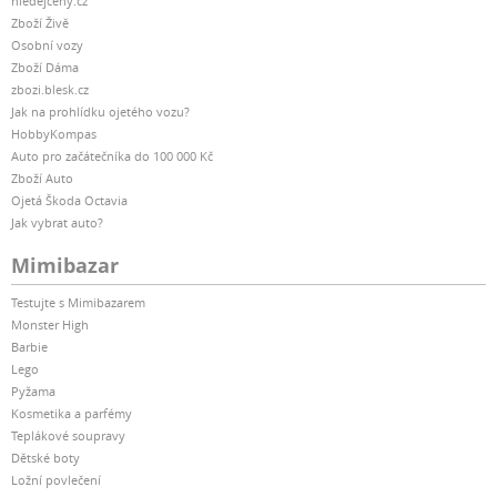
hledejceny.cz
Zboží Živě
Osobní vozy
Zboží Dáma
zbozi.blesk.cz
Jak na prohlídku ojetého vozu?
HobbyKompas
Auto pro začátečníka do 100 000 Kč
Zboží Auto
Ojetá Škoda Octavia
Jak vybrat auto?
Mimibazar
Testujte s Mimibazarem
Monster High
Barbie
Lego
Pyžama
Kosmetika a parfémy
Teplákové soupravy
Dětské boty
Ložní povlečení