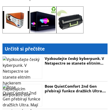
Určitě si přečtěte
Vyzkoušejte český kyberpunk. V
Netspectre se stanete elitním...
Bose QuietComfort 2nd Gen
přebírají funkce dražších Ultra....