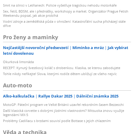
Smrt na silnici v Letňanech: Policie vyšetřuje tragickou nehodu motorkáře
Sex, fetiš, BDSM, ale i přednášky, workshopy a market. Organizátor Prague Fetish
Weekendu popsal, jak akce probíhá
Vodní zdroje a zemědělská půda v ohrožení: Katastrofální sucha přicházejí stále
dříve
Pro ženy a maminky
Nejčastější novoroční předsevzetí
Miminko a mráz
Jak vybírat
letní dovolenou
Okurková limonáda
RECEPT: Kynutý švestkový koláč s drobenkou. Klasika, se kterou zabodujete
Tohle nikdy neříkejte! Slova, kterými rodiče dětem ubližují ze všeho nejvíc
Auto-moto
Alko-kalkulačka
Rallye Dakar 2025
Dálniční známka 2025
MotoGP: Páteční program ve Velké Británii uzavřel rekordním časem Bezzecchi
Další klasická corvette s dobrými jízdními vlastnostmi? Mitsuoka znovu využije
legendární MX-5
Problémy Cadillacu s brzdami souvisí podle Bottase s jejich chlazením
Věda a technika