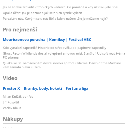
Jak se zdravě zchladit v tropických vedrech: Co pomáhá a kdy už riskujete úpal
Úpal a úžeh: Jak je poznat a jak se z nich rychle vyléčit
Parazité v nás: Kterým se u nás líbí a kde v našem těle je můžeme najít?
Pro nejmenší
Mourissonova poradna
Komiksy
Festival ABC
Kdo vynalezl kapesník? Historie od středověku po papírové kapesníky
Ghost Recon Wildlands dostal vylepšení a novou misi. Starší díl Ubisoft rozdává na
PC zdarma
Quake ke 30. narozeninám dostal novou epizodu zdarma. Dawn of the Machine
vám zamotá hlavu iluzemi
Video
Prostor X
Branky, body, kokoti
Fortuna liga
Milan Knížák pohřeb
Jiří Pospíšil
Václav Klaus
Nákupy