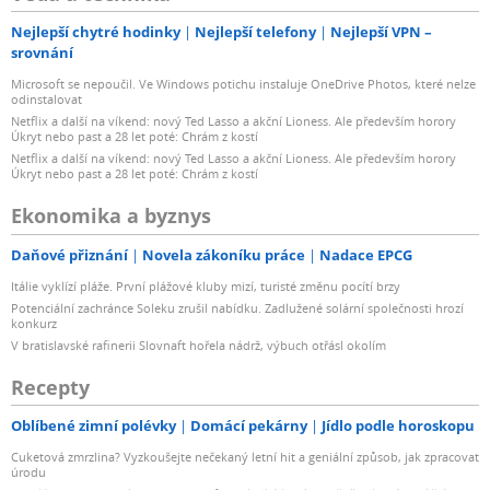
Nejlepší chytré hodinky
Nejlepší telefony
Nejlepší VPN –
srovnání
Microsoft se nepoučil. Ve Windows potichu instaluje OneDrive Photos, které nelze
odinstalovat
Netflix a další na víkend: nový Ted Lasso a akční Lioness. Ale především horory
Úkryt nebo past a 28 let poté: Chrám z kostí
Netflix a další na víkend: nový Ted Lasso a akční Lioness. Ale především horory
Úkryt nebo past a 28 let poté: Chrám z kostí
Ekonomika a byznys
Daňové přiznání
Novela zákoníku práce
Nadace EPCG
Itálie vyklízí pláže. První plážové kluby mizí, turisté změnu pocítí brzy
Potenciální zachránce Soleku zrušil nabídku. Zadlužené solární společnosti hrozí
konkurz
V bratislavské rafinerii Slovnaft hořela nádrž, výbuch otřásl okolím
Recepty
Oblíbené zimní polévky
Domácí pekárny
Jídlo podle horoskopu
Cuketová zmrzlina? Vyzkoušejte nečekaný letní hit a geniální způsob, jak zpracovat
úrodu