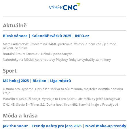
VÝBĚR
Aktuálně
Blesk Vánoce
Kalendář svátků 2025
INFO.cz
Marek Adamczyk: Problém na DAMU přetrvává. Všichni o něm vědí, jen moc
nevědí, co s ním
Brutální útok v Tanvaldu: Několik pobodaných
Nahotinky na Měsíci: Astronautovy Playboy fotky se vydražily za miliony
Sport
MS hokej 2025
Biatlon
Liga mistrů
Ostuda pro Dynamo. Odhlášení béčka za půl milionu, majitelka odmítla nabídku
kraje
Haraslín si zaslouží odejít. Výhra je to i pro Spartu, ale měla by ještě zareagovat
ONLINE: Slavia B - Třinec 3:2. Dukla hostí Kroměříž, Karviná hraje v Prostějově
Móda a krása
Jak zhubnout
Trendy nehty pro jaro 2025
Nové make-up trendy