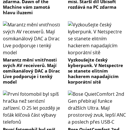
zdarma. Dawn of the
misi. Starší díl Ubisoft
Machine vám zamotá
rozdává na PC zdarma
hlavu iluzemi
Marantz mění vnitřnosti
Vyzkoušejte český
svých AV receiverů. Mají
kyberpunk. V Netspectre
osmikanálový DAC a Dirac
se stanete elitním
Live podporuje i tenký
hackerem napadajícím
model
korporátní sítě
První fotomobil byl spíš
Bose QuietComfort 2nd