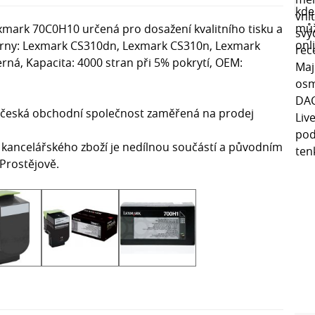
xmark 70C0H10 určená pro dosažení kvalitního tisku a
skárny: Lexmark CS310dn, Lexmark CS310n, Lexmark
ná, Kapacita: 4000 stran při 5% pokrytí, OEM:
je česká obchodní společnost zaměřená na prodej
 kancelářského zboží je nedílnou součástí a původním
 Prostějově.