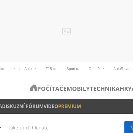
Iarena.cz
Auto.cz
E15.cz
iSport.cz
Doupě.cz
AutoRevue.
POČÍTAČE
MOBILY
TECHNIKA
HRY
A
DISKUZNÍ FÓRUM
VIDEO
PREMIUM