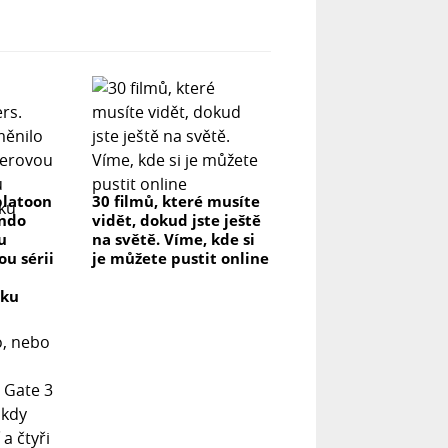
platoon
30 filmů, které musíte
endo
vidět, dokud jste ještě
u
na světě. Víme, kde si
u sérii
je můžete pustit online
vku