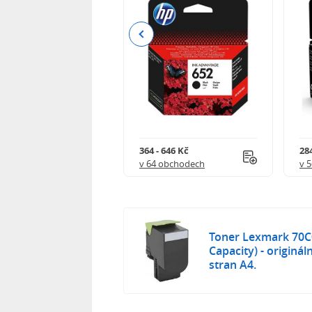
Previous
 901 Kč
364 - 646 Kč
284
 obchodech
v 64 obchodech
v 
Toner Lexmark 70C
Capacity) - originál
stran A4.