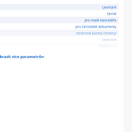
Lexmark
černé
pro malé kanceláře
pro černobílé dokumenty
tonerové kazety (tonery)
laserové
4000 stran
brazit více parametrů