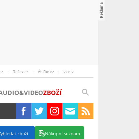
cz
Reflex.cz
Ábíčko.cz
více
AUDIO&VIDEO
ZBOŽÍ
Vyhledat zboží
Nákupní seznam