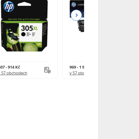
Next
07 - 914 Kč
969 - 1 918 Kč
v 57 obchodech
v 57 obchodech