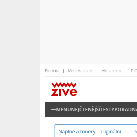
Blesk.cz
MobilMania.cz
AVmania.cz
DIG
MENU
NEJČTENĚJŠÍ
TESTY
PORADN
Náplně a tonery - originální