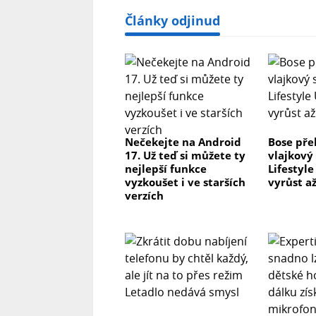
Články odjinud
Nečekejte na Android
Bose pře
17. Už teď si můžete ty
vlajkový
nejlepší funkce
Lifestyl
vyzkoušet i ve starších
vyrůst až
verzích