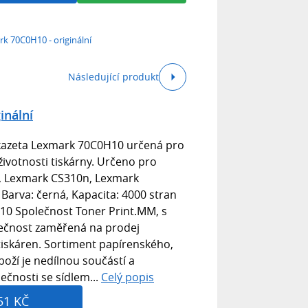
k 70C0H10 - originální
Následující produkt
inální
 kazeta Lexmark 70C0H10 určená pro
 životnosti tiskárny. Určeno pro
, Lexmark CS310n, Lexmark
arva: černá, Kapacita: 4000 stran
10 Společnost Toner Print.MM, s
lečnost zaměřená na prodej
tiskáren. Sortiment papírenského,
oží je nedílnou součástí a
čnosti se sídlem...
Celý popis
51 KČ