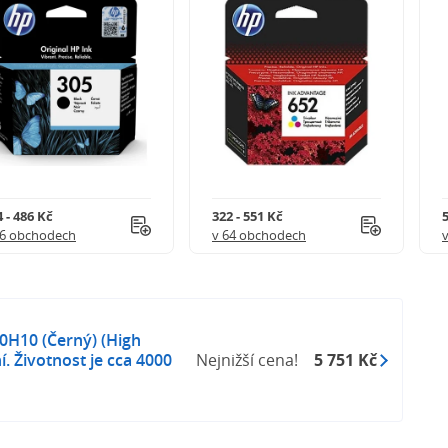
 - 486 Kč
322 - 551 Kč
5
56 obchodech
v 64 obchodech
0H10 (Černý) (High
ní. Životnost je cca 4000
Nejnižší cena!
5 751 Kč