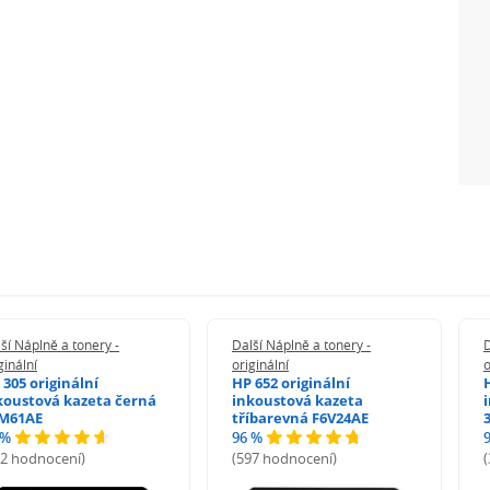
ší Náplně a tonery -
Další Náplně a tonery -
D
ginální
originální
o
 305 originální
HP 652 originální
koustová kazeta černá
inkoustová kazeta
M61AE
tříbarevná F6V24AE
 %
96 %
72 hodnocení)
(597 hodnocení)