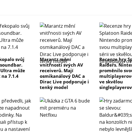
kopalo svůj
Marantz mění
Recenze hry S
 soundbar.
vnitřnosti svých AV
Raiders. Nint
e Ultra může
receiverů. Mají
proměnilo svo
 na 7.1.4
osmikanálový DAC a
multiplayerovo
Dirac Live podporuje i
ve skvělou
tenký model
singleplayero