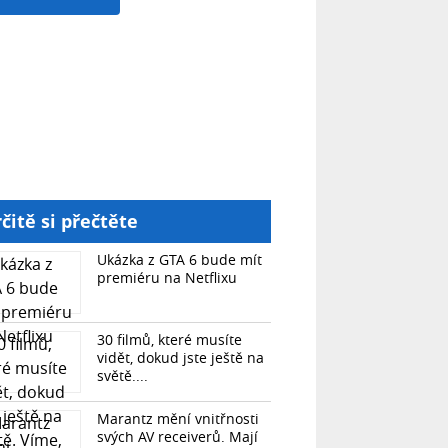
čitě si přečtěte
Ukázka z GTA 6 bude mít
premiéru na Netflixu
30 filmů, které musíte
vidět, dokud jste ještě na
světě....
Marantz mění vnitřnosti
svých AV receiverů. Mají