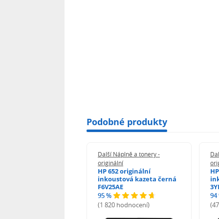
Podobné produkty
 Náplně a tonery -
Další Náplně a tonery -
Dal
nální
originální
ori
her TNB023 -
HP 652 originální
HP
inální
inkoustová kazeta černá
in
F6V25AE
3Y
95 %
94
hodnocení)
(1 820 hodnocení)
(4