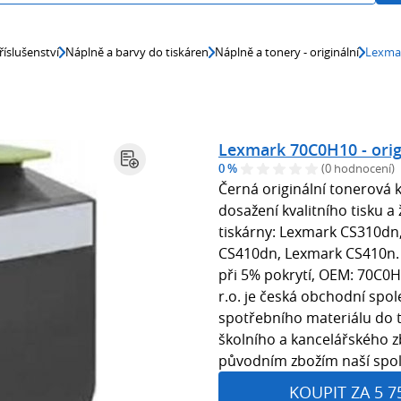
říslušenství
Náplně a barvy do tiskáren
Náplně a tonery - originální
Lexmar
Lexmark 70C0H10 - orig
0 %
(0 hodnocení)
Černá originální tonerová
dosažení kvalitního tisku a
tiskárny: Lexmark CS310dn
CS410dn, Lexmark CS410n. B
při 5% pokrytí, OEM: 70C0H
r.o. je česká obchodní spo
spotřebního materiálu do 
školního a kancelářského zb
původním zbožím naší spole
KOUPIT ZA 5 7