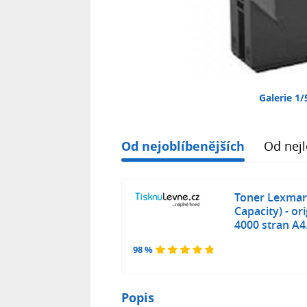
Galerie 1/
Od nejoblíbenějších
Od nejl
Toner Lexmar
Capacity) - ori
4000 stran A4
98 %
Popis