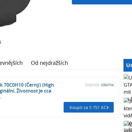
5
evnějších
Od nejdražších
Ur
k 70C0H10 (Černý) (High
Doprava:
zdarma
ginální. Životnost je cca
.
Koupit za 5 751 Kč