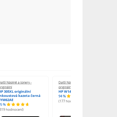
alší Náplně a tonery -
Další Náplně a tonery -
riginální
originální
HP 305XL originální
HP W1420A - originální
inkoustová kazeta černá
94 %
3YM62AE
(177 hodnocení)
95 %
(319 hodnocení)