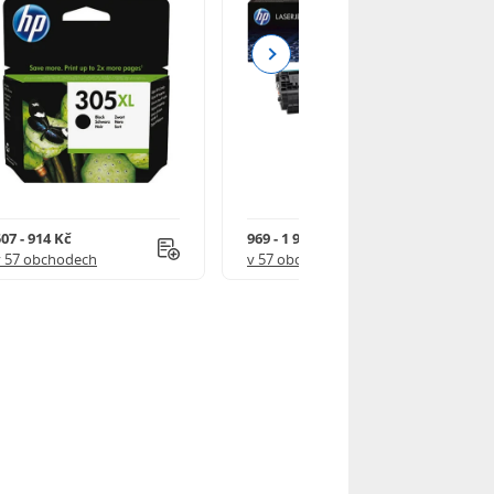
Next
07 - 914 Kč
969 - 1 918 Kč
v 57 obchodech
v 57 obchodech