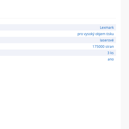
Lexmark
pro vysoký objem tisku
laserové
175000 stran
3 ks
ano