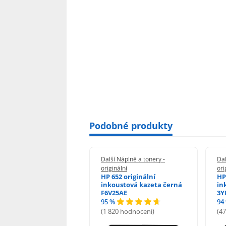
Podobné produkty
 Náplně a tonery -
Další Náplně a tonery -
Dal
nální
originální
ori
her TNB023 -
HP 652 originální
HP
inální
inkoustová kazeta černá
in
F6V25AE
3Y
95 %
94
hodnocení)
(1 820 hodnocení)
(4