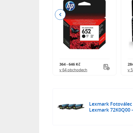
Previous
 901 Kč
364 - 646 Kč
284
 obchodech
v 64 obchodech
v 
Lexmark Fotoválec 
Lexmark 72K0Q00 - 