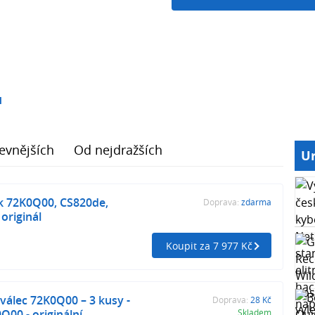
1
evnějších
Od nejdražších
Ur
k 72K0Q00, CS820de,
Doprava:
zdarma
originál
Koupit za 7 977 Kč
álec 72K0Q00 – 3 kusy -
Doprava:
28 Kč
00 - originální
Skladem