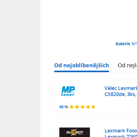
Galerie 1/
Od nejoblíbenějších
Od nejl
Válec Lexmar
CX820de, 3ks, 
95 %
Lexmark Fotov
Lexmark 72K0Q