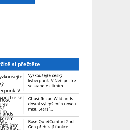
čitě si přečtěte
Vyzkoušejte český
kyberpunk. V Netspectre
se stanete elitním...
Ghost Recon Wildlands
dostal vylepšení a novou
misi. Starší...
Bose QuietComfort 2nd
Gen přebírají funkce