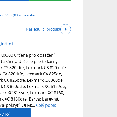
k 72K0Q00 - originální
Následující produkt
inální
72K0Q00 určená pro dosažení
i tiskárny. Určeno pro tiskárny:
 CS 820 dte, Lexmark CS 820 dtfe,
 CX 820dtfe, Lexmark CX 825de,
k CX 825dtfe, Lexmark CX 860de,
k CX 860dtfe, Lexmark XC 6152de,
ark XC 8155de, Lexmark XC 8160,
k XC 8160dte. Barva: barevná,
5% pokrytí, OEM:...
Celý popis
77 KČ