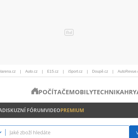
Iarena.cz
Auto.cz
E15.cz
iSport.cz
Doupě.cz
AutoRevue.
POČÍTAČE
MOBILY
TECHNIKA
HRY
A
DISKUZNÍ FÓRUM
VIDEO
PREMIUM