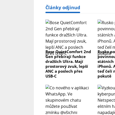
Články odjinud
Bose QuietComfort 2nd
Rusko po
Gen přebírají funkce
povinnou
dražších Ultra. Mají
státních 
prostorový zvuk, lepší
iPhonů. 
ANC a poslech přes
teď čelí
USB-C
pokutě