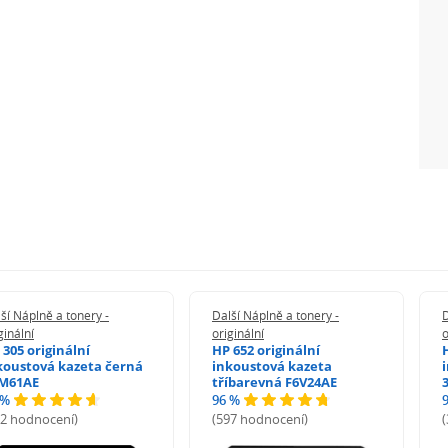
ší Náplně a tonery -
Další Náplně a tonery -
D
ginální
originální
o
 305 originální
HP 652 originální
koustová kazeta černá
inkoustová kazeta
M61AE
tříbarevná F6V24AE
 %
96 %
72 hodnocení)
(597 hodnocení)