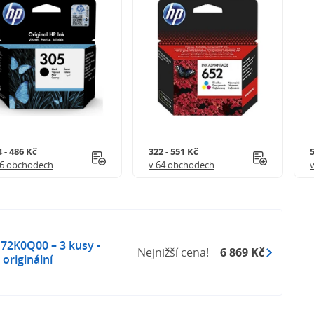
 - 486 Kč
322 - 551 Kč
5
56 obchodech
v 64 obchodech
72K0Q00 – 3 kusy -
Nejnižší cena!
6 869 Kč
originální