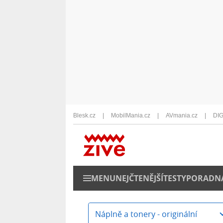
Blesk.cz
MobilMania.cz
AVmania.cz
DIG
MENU
NEJČTENĚJŠÍ
TESTY
PORADN
Náplně a tonery - originální