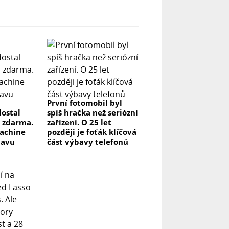
První fotomobil byl
ostal
spíš hračka než seriózní
 zdarma.
zařízení. O 25 let
achine
později je foťák klíčová
lavu
část výbavy telefonů