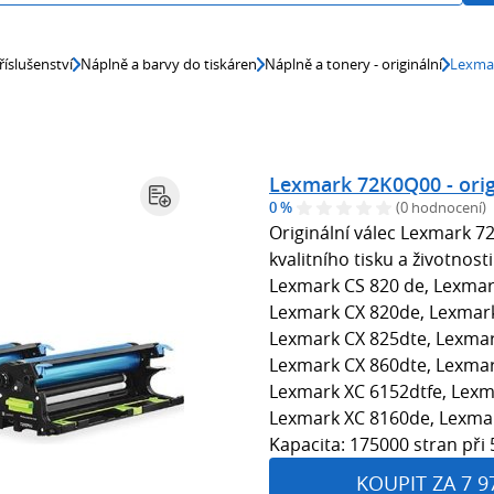
říslušenství
Náplně a barvy do tiskáren
Náplně a tonery - originální
Lexmar
Lexmark 72K0Q00 - orig
0 %
(0 hodnocení)
Originální válec Lexmark 
kvalitního tisku a životnost
Lexmark CS 820 de, Lexmark
Lexmark CX 820de, Lexmark
Lexmark CX 825dte, Lexmar
Lexmark CX 860dte, Lexmar
Lexmark XC 6152dtfe, Lexm
Lexmark XC 8160de, Lexmar
Kapacita: 175000 stran při 
KOUPIT ZA 7 9