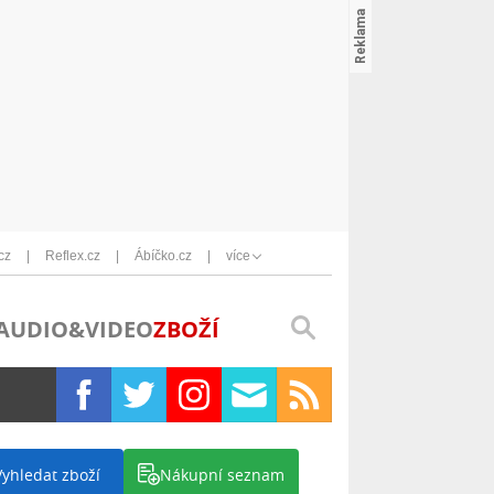
cz
Reflex.cz
Ábíčko.cz
více
AUDIO&VIDEO
ZBOŽÍ
Vyhledat zboží
Nákupní seznam