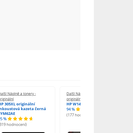
alší Náplně a tonery -
Další Náplně a tonery -
riginální
originální
HP 305XL originální
HP W1420A - originální
inkoustová kazeta černá
94 %
3YM62AE
(177 hodnocení)
95 %
(319 hodnocení)