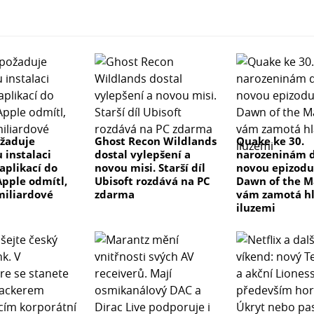
žaduje
Ghost Recon Wildlands
Quake ke 30.
 instalaci
dostal vylepšení a
narozeninám d
aplikací do
novou misi. Starší díl
novou epizodu
Apple odmítl,
Ubisoft rozdává na PC
Dawn of the M
 miliardové
zdarma
vám zamotá h
iluzemi