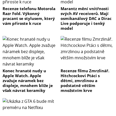
Recenze telefonu Motorola
Marantz mění vnitřnosti
Razr Fold. Výkonný
svých AV receiverů. Mají
pracant se stylusem, který
osmikanálový DAC a Dirac
vám přiroste k ruce
Live podporuje i tenký
model
Konec hranaté nudy u
Recenze filmu Zmrzlinář.
Apple Watch. Apple
Hitchcockovi Ptáci s
zvažuje náramek bez
dětmi, zmrzlinou a
displeje, mnohem blíže je
podstatně větším
však návrat keramiky
množstvím krve