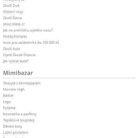
Zboží Živě
Osobní vozy
Zboží Dáma
zbozi.blesk.cz
Jak na prohlídku ojetého vozu?
HobbyKompas
Auto pro začátečníka do 100 000 Kč
Zboží Auto
Ojetá Škoda Octavia
Jak vybrat auto?
Mimibazar
Testujte s Mimibazarem
Monster High
Barbie
Lego
Pyžama
Kosmetika a parfémy
Teplákové soupravy
Dětské boty
Ložní povlečení