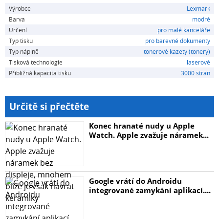
Výrobce
Lexmark
Barva
modré
Určení
pro malé kanceláře
Typ tisku
pro barevné dokumenty
Typ náplně
tonerové kazety (tonery)
Tisková technologie
laserové
Přibližná kapacita tisku
3000 stran
Určitě si přečtěte
Konec hranaté nudy u Apple
Watch. Apple zvažuje náramek...
Google vrátí do Androidu
integrované zamykání aplikací....