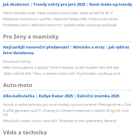
Jak zhubnout
Trendy nehty pro jaro 2025
Nové make-up trendy
Francii dochází voda: Vláda svolává krizový štáb, vedra se blíží ke 40 °C
Nečekané rozhodnutí o pohřbu Vladimíra Párala (†94): Obřad bude doma!
Podezřelá úmrtí v děčínské nemocnici: Vyšetřovatelé vyslýchají pozůstalé
Pro ženy a maminky
Nejčastější novoroční předsevzetí
Miminko a mráz
Jak vybírat
letní dovolenou
Okurkové nanuky
Máte doma papriky a rajčata? Tyhle 4 recepty na lečo budete vařit celé léto
„Mám ošklivé dítě.“ Tabu, o kterém rodiče mlčí. Psycholožka vysvětluje proč
Auto-moto
Alko-kalkulačka
Rallye Dakar 2025
Dálniční známka 2025
Honda si nechá techniku pro nové modely vyvinout externě. Překvapivě ne v Číně
U příští generace vozů F1 chceme jít s limitem hmotnosti o dalších 80 kg níž, tvrdí
FIA
Mitsubishi uvedlo novou verzi ASX. Tentokrát to není převlečený Renault
Věda a technika