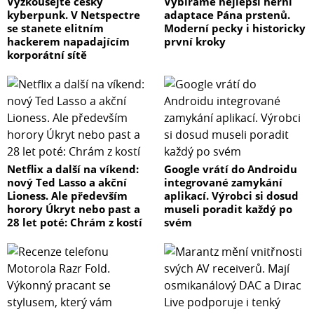
Vyzkoušejte český
Vybíráme nejlepší herní
kyberpunk. V Netspectre
adaptace Pána prstenů.
se stanete elitním
Moderní pecky i historicky
hackerem napadajícím
první kroky
korporátní sítě
Netflix a další na víkend:
Google vrátí do Androidu
nový Ted Lasso a akční
integrované zamykání
Lioness. Ale především
aplikací. Výrobci si dosud
horory Úkryt nebo past a
museli poradit každý po
28 let poté: Chrám z kostí
svém