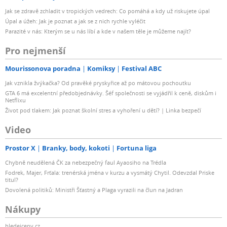
Jak se zdravě zchladit v tropických vedrech: Co pomáhá a kdy už riskujete úpal
Úpal a úžeh: Jak je poznat a jak se z nich rychle vyléčit
Parazité v nás: Kterým se u nás líbí a kde v našem těle je můžeme najít?
Pro nejmenší
Mourissonova poradna
Komiksy
Festival ABC
Jak vznikla žvýkačka? Od pravěké pryskyřice až po mátovou pochoutku
GTA 6 má excelentní předobjednávky. Šéf společnosti se vyjádřil k ceně, diskům i
Netflixu
Život pod tlakem: Jak poznat školní stres a vyhoření u dětí? | Linka bezpečí
Video
Prostor X
Branky, body, kokoti
Fortuna liga
Chybně neudělená ČK za nebezpečný faul Ayaosiho na Trédla
Fodrek, Majer, Frťala: trenérská jména v kurzu a vysmátý Chytil. Odevzdal Priske
titul?
Dovolená politiků: Ministři Šťastný a Plaga vyrazili na člun na Jadran
Nákupy
hledejceny.cz