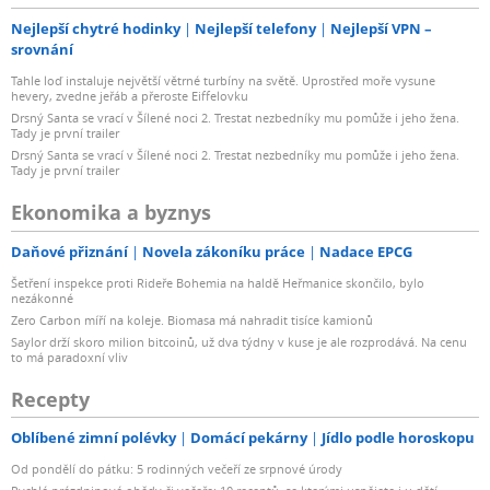
Nejlepší chytré hodinky
Nejlepší telefony
Nejlepší VPN –
srovnání
Tahle loď instaluje největší větrné turbíny na světě. Uprostřed moře vysune
hevery, zvedne jeřáb a přeroste Eiffelovku
Drsný Santa se vrací v Šílené noci 2. Trestat nezbedníky mu pomůže i jeho žena.
Tady je první trailer
Drsný Santa se vrací v Šílené noci 2. Trestat nezbedníky mu pomůže i jeho žena.
Tady je první trailer
Ekonomika a byznys
Daňové přiznání
Novela zákoníku práce
Nadace EPCG
Šetření inspekce proti Rideře Bohemia na haldě Heřmanice skončilo, bylo
nezákonné
Zero Carbon míří na koleje. Biomasa má nahradit tisíce kamionů
Saylor drží skoro milion bitcoinů, už dva týdny v kuse je ale rozprodává. Na cenu
to má paradoxní vliv
Recepty
Oblíbené zimní polévky
Domácí pekárny
Jídlo podle horoskopu
Od pondělí do pátku: 5 rodinných večeří ze srpnové úrody