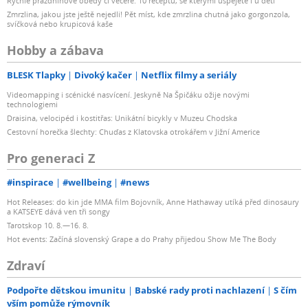
Rychlé prázdninové obědy či večeře: 10 receptů, se kterými uspějete i u dětí
Zmrzlina, jakou jste ještě nejedli! Pět míst, kde zmrzlina chutná jako gorgonzola,
svíčková nebo krupicová kaše
Hobby a zábava
BLESK Tlapky
Divoký kačer
Netflix filmy a seriály
Videomapping i scénické nasvícení. Jeskyně Na Špičáku ožije novými
technologiemi
Draisina, velocipéd i kostitřas: Unikátní bicykly v Muzeu Chodska
Cestovní horečka šlechty: Chuďas z Klatovska otrokářem v Jižní Americe
Pro generaci Z
#inspirace
#wellbeing
#news
Hot Releases: do kin jde MMA film Bojovník, Anne Hathaway utíká před dinosaury
a KATSEYE dává ven tři songy
Tarotskop 10. 8.—16. 8.
Hot events: Začíná slovenský Grape a do Prahy přijedou Show Me The Body
Zdraví
Podpořte dětskou imunitu
Babské rady proti nachlazení
S čím
vším pomůže rýmovník