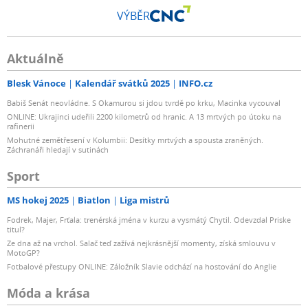
VÝBĚR
Aktuálně
Blesk Vánoce
Kalendář svátků 2025
INFO.cz
Babiš Senát neovládne. S Okamurou si jdou tvrdě po krku, Macinka vycouval
ONLINE: Ukrajinci udeřili 2200 kilometrů od hranic. A 13 mrtvých po útoku na
rafinerii
Mohutné zemětřesení v Kolumbii: Desítky mrtvých a spousta zraněných.
Záchranáři hledají v sutinách
Sport
MS hokej 2025
Biatlon
Liga mistrů
Fodrek, Majer, Frťala: trenérská jména v kurzu a vysmátý Chytil. Odevzdal Priske
titul?
Ze dna až na vrchol. Salač teď zažívá nejkrásnější momenty, získá smlouvu v
MotoGP?
Fotbalové přestupy ONLINE: Záložník Slavie odchází na hostování do Anglie
Móda a krása