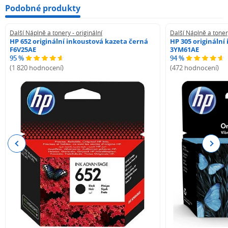
Podobné produkty
Další Náplně a tonery - originální
Další Náplně a tonery
HP 652 originální inkoustová kazeta černá
HP 305 originální
F6V25AE
3YM61AE
95 %
94 %
(1 820 hodnocení)
(472 hodnocení)
Previous
Next