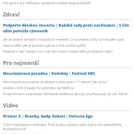
Víš, proč ti po mléčných výrobcích možná nebývá dobře?
Zdraví
Podpořte dětskou imunitu
Babské rady proti nachlazení
S čím
vším pomůže rýmovník
Jak se zdravě zchladit v tropických vedrech: Co pomáhá a kdy už riskujete úpal
Úpal a úžeh: Jak je poznat a jak se z nich rychle vyléčit
Parazité v nás: Kterým se u nás líbí a kde v našem těle je můžeme najít?
Pro nejmenší
Mourissonova poradna
Komiksy
Festival ABC
Mourrisonova poradna: Je zdravé si čistit pleť v 11 letech? Jak na to?
Ukázka z GTA 6 bude mít premiéru na Netflixu
Forza Horizon 6 (recenze): Oblíbené arkádové závody se přesouvají do ulic Tokia!
Video
Prostor X
Branky, body, kokoti
Fortuna liga
Tvůrci StarDance o změnách: Proč budou porotci opět čtyři a čím přesvědčila
Burkiewiczová?