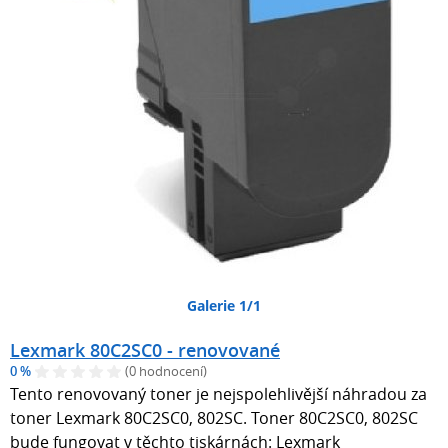
Galerie 1/1
Lexmark 80C2SC0 - renovované
0 %
(0 hodnocení)
Tento renovovaný toner je nejspolehlivější náhradou za
toner Lexmark 80C2SC0, 802SC. Toner 80C2SC0, 802SC
bude fungovat v těchto tiskárnách: Lexmark