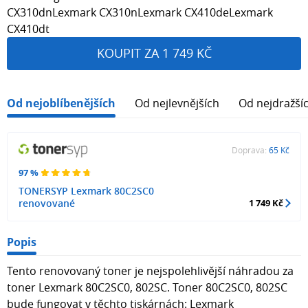
CX310dnLexmark CX310nLexmark CX410deLexmark
CX410dt
KOUPIT ZA 1 749 KČ
Od nejoblíbenějších
Od nejlevnějších
Od nejdražší
Doprava:
65 Kč
97 %
TONERSYP Lexmark 80C2SC0
renovované
1 749 Kč
Popis
Tento renovovaný toner je nejspolehlivější náhradou za
toner Lexmark 80C2SC0, 802SC. Toner 80C2SC0, 802SC
bude fungovat v těchto tiskárnách: Lexmark