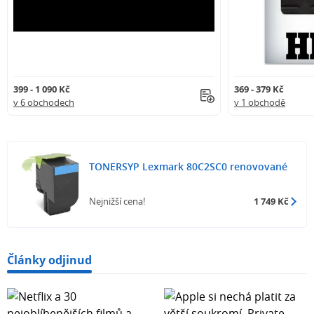
399 - 1 090 Kč
369 - 379 Kč
v 6 obchodech
v 1 obchodě
TONERSYP Lexmark 80C2SC0 renovované
Nejnižší cena!
1 749 Kč
Články odjinud