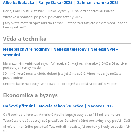
Alko-kalkulačka
Rallye Dakar 2025
Dálniční známka 2025
Dacia, Ford i Suzuki zastavují linky. Vyschlý Dunaj drtí energetiku Balkánu
Vítězové a poražení po první polovině sezóny 2026
Jízdy Světa motorů opět míří do Letňan! Pátého září zažijete elektromobil, padne
loňský rekord?
Věda a technika
Nejlepší chytré hodinky
Nejlepší telefony
Nejlepší VPN –
srovnání
Marantz mění vnitřnosti svých AV receiverů. Mají osmikanálový DAC a Dirac Live
podporuje i tenký model
30 filmů, které musíte vidět, dokud jste ještě na světě. Víme, kde si je můžete
pustit online
Chrome kašle na design Windows 11. To stejné ale dělá Microsoft s Edgem
Ekonomika a byznys
Daňové přiznání
Novela zákoníku práce
Nadace EPCG
Obří obchod v letectví. Americké Apollo kupuje easyJet za 161 miliard korun
Tekuté zlato opět dostojí své přezdívce. Zdražení běžné potraviny brzy pocítí i Češi
AI místo finančního poradce? Test odhalil neexistující produkty i rady ze sociálních
sítí