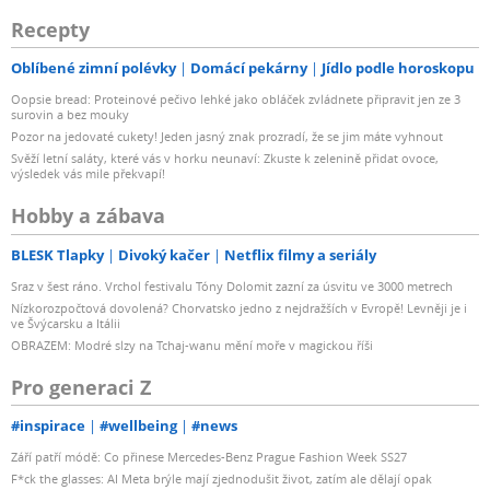
Recepty
Oblíbené zimní polévky
Domácí pekárny
Jídlo podle horoskopu
Oopsie bread: Proteinové pečivo lehké jako obláček zvládnete připravit jen ze 3
surovin a bez mouky
Pozor na jedovaté cukety! Jeden jasný znak prozradí, že se jim máte vyhnout
Svěží letní saláty, které vás v horku neunaví: Zkuste k zelenině přidat ovoce,
výsledek vás mile překvapí!
Hobby a zábava
BLESK Tlapky
Divoký kačer
Netflix filmy a seriály
Sraz v šest ráno. Vrchol festivalu Tóny Dolomit zazní za úsvitu ve 3000 metrech
Nízkorozpočtová dovolená? Chorvatsko jedno z nejdražších v Evropě! Levněji je i
ve Švýcarsku a Itálii
OBRAZEM: Modré slzy na Tchaj-wanu mění moře v magickou říši
Pro generaci Z
#inspirace
#wellbeing
#news
Září patří módě: Co přinese Mercedes-Benz Prague Fashion Week SS27
F*ck the glasses: AI Meta brýle mají zjednodušit život, zatím ale dělají opak