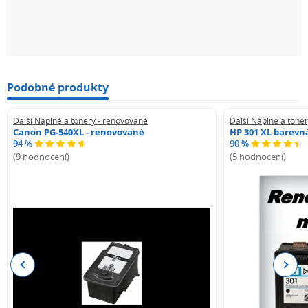
Podobné produkty
Další Náplně a tonery - renovované
Další Náplně a tone
Canon PG-540XL - renovované
HP 301 XL barevn
94 %
90 %
(9 hodnocení)
(5 hodnocení)
Previous
Next