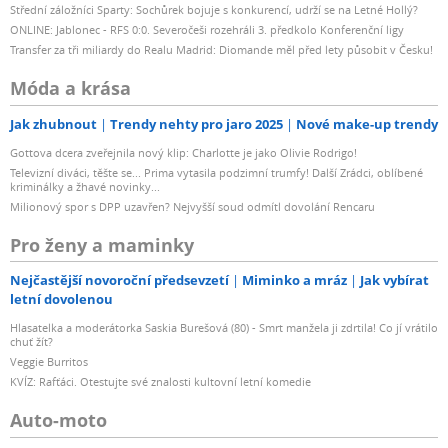
Střední záložníci Sparty: Sochůrek bojuje s konkurencí, udrží se na Letné Hollý?
ONLINE: Jablonec - RFS 0:0. Severočeši rozehráli 3. předkolo Konferenční ligy
Transfer za tři miliardy do Realu Madrid: Diomande měl před lety působit v Česku!
Móda a krása
Jak zhubnout
Trendy nehty pro jaro 2025
Nové make-up trendy
Gottova dcera zveřejnila nový klip: Charlotte je jako Olivie Rodrigo!
Televizní diváci, těšte se... Prima vytasila podzimní trumfy! Další Zrádci, oblíbené
kriminálky a žhavé novinky...
Milionový spor s DPP uzavřen? Nejvyšší soud odmítl dovolání Rencaru
Pro ženy a maminky
Nejčastější novoroční předsevzetí
Miminko a mráz
Jak vybírat
letní dovolenou
Hlasatelka a moderátorka Saskia Burešová (80) - Smrt manžela ji zdrtila! Co jí vrátilo
chuť žít?
Veggie Burritos
KVÍZ: Rafťáci. Otestujte své znalosti kultovní letní komedie
Auto-moto