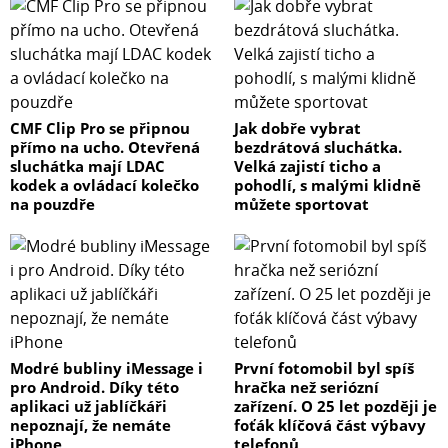
CMF Clip Pro se připnou
Jak dobře vybrat
přímo na ucho. Otevřená
bezdrátová sluchátka.
sluchátka mají LDAC
Velká zajistí ticho a
kodek a ovládací kolečko
pohodlí, s malými klidně
na pouzdře
můžete sportovat
Modré bubliny iMessage i
První fotomobil byl spíš
pro Android. Díky této
hračka než seriózní
aplikaci už jablíčkáři
zařízení. O 25 let později je
nepoznají, že nemáte
foťák klíčová část výbavy
iPhone
telefonů