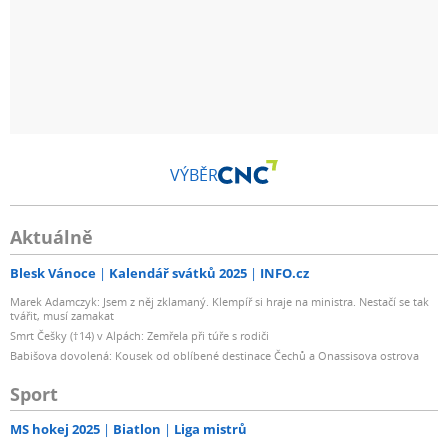
VÝBĚR
Aktuálně
Blesk Vánoce
Kalendář svátků 2025
INFO.cz
Marek Adamczyk: Jsem z něj zklamaný. Klempíř si hraje na ministra. Nestačí se tak
tvářit, musí zamakat
Smrt Češky (†14) v Alpách: Zemřela při túře s rodiči
Babišova dovolená: Kousek od oblíbené destinace Čechů a Onassisova ostrova
Sport
MS hokej 2025
Biatlon
Liga mistrů