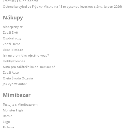
František Laurin pohřeb
Ochmelka vylezl ve Frýdku-Místku na 15 m vysokou lezeckou stěnu. (srpen 2026)
Nákupy
hledejceny.cz
Zboží Živě
Osobní vozy
Zboží Dáma
zbozi.blesk.cz
Jak na prohlídku ojetého vozu?
HobbyKompas
Auto pro začátečníka do 100 000 Kč
Zboží Auto
Ojetá Škoda Octavia
Jak vybrat auto?
Mimibazar
Testujte s Mimibazarem
Monster High
Barbie
Lego
Pyžama