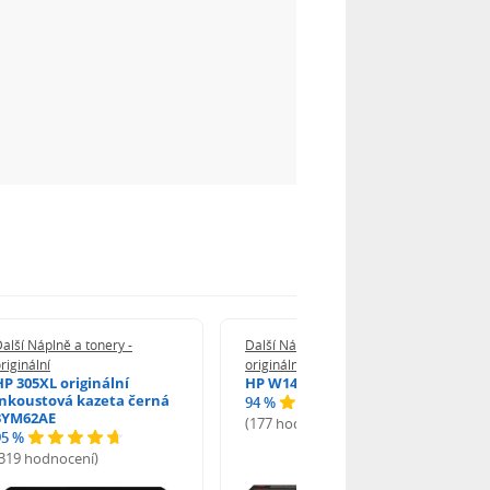
alší Náplně a tonery -
Další Náplně a tonery -
riginální
originální
HP 305XL originální
HP W1420A - originální
inkoustová kazeta černá
94 %
3YM62AE
(177 hodnocení)
95 %
(319 hodnocení)