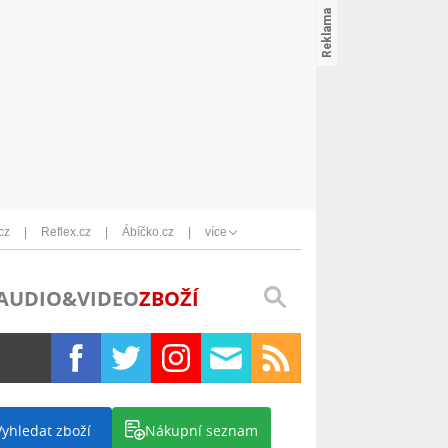
cz
Reflex.cz
Ábíčko.cz
více
AUDIO&VIDEO
ZBOŽÍ
Vyhledat zboží
Nákupní seznam