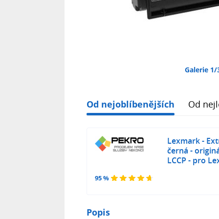
Galerie 1/
Od nejoblíbenějších
Od nejl
Lexmark - Ext
černá - origin
LCCP - pro L
95 %
Popis