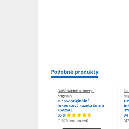
Podobné produkty
 Náplně a tonery -
Další Náplně a tonery -
Dal
nální
originální
ori
her TNB023 -
HP 652 originální
HP
inální
inkoustová kazeta černá
in
F6V25AE
3Y
95 %
94
hodnocení)
(1 820 hodnocení)
(4