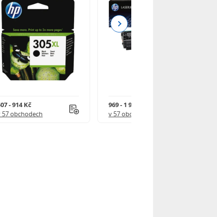
Next
07 - 914 Kč
969 - 1 918 Kč
v 57 obchodech
v 57 obchodech