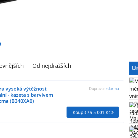
3
evnějších
Od nejdražších
Ur
ra vysoká výtěžnost -
Doprava:
zdarma
ální - kazeta s barvivem
exma (B340XA0)
Koupit za 5 001 Kč