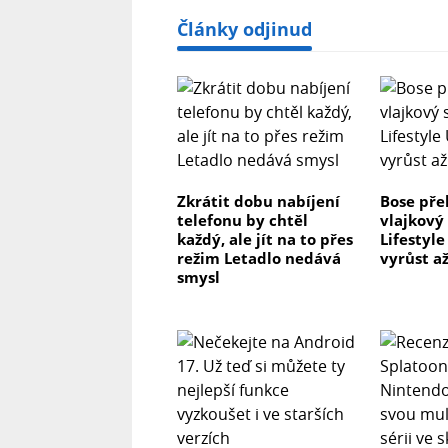
Články odjinud
Zkrátit dobu nabíjení
Bose pře
telefonu by chtěl
vlajkový
každý, ale jít na to přes
Lifestyl
režim Letadlo nedává
vyrůst až
smysl