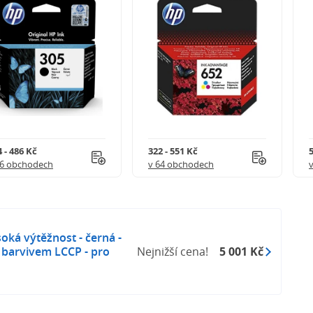
 - 486 Kč
322 - 551 Kč
5
56 obchodech
v 64 obchodech
oká výtěžnost - černá -
 s barvivem LCCP - pro
Nejnižší cena!
5 001 Kč