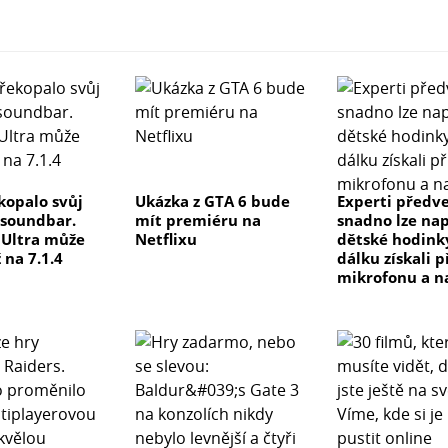
kopalo svůj
Ukázka z GTA 6 bude
Experti předve
 soundbar.
mít premiéru na
snadno lze na
e Ultra může
Netflixu
dětské hodink
 na 7.1.4
dálku získali p
mikrofonu a n