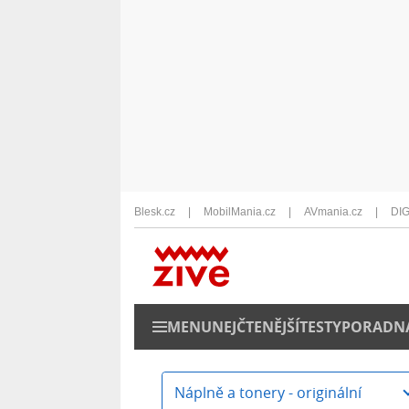
Blesk.cz
MobilMania.cz
AVmania.cz
DIG
MENU
NEJČTENĚJŠÍ
TESTY
PORADN
Náplně a tonery - originální