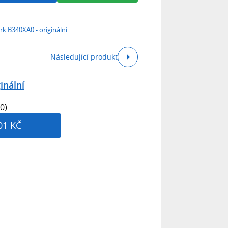
k B340XA0 - originální
Následující produkt
inální
0)
01 KČ