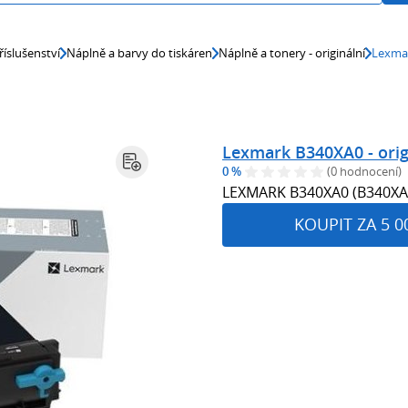
říslušenství
Náplně a barvy do tiskáren
Náplně a tonery - originální
Lexmar
Lexmark B340XA0 - orig
0 %
(0 hodnocení)
LEXMARK B340XA0 (B340XA
KOUPIT ZA 5 0