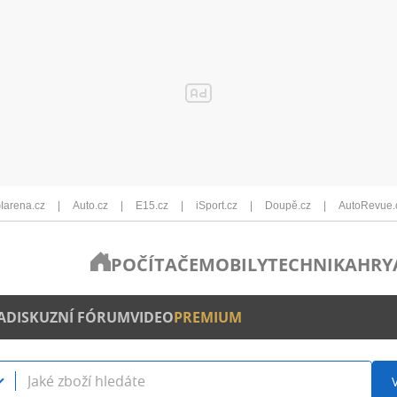
Iarena.cz
Auto.cz
E15.cz
iSport.cz
Doupě.cz
AutoRevue.
POČÍTAČE
MOBILY
TECHNIKA
HRY
A
DISKUZNÍ FÓRUM
VIDEO
PREMIUM