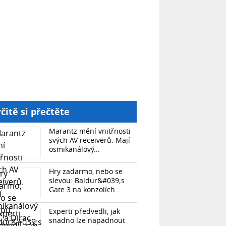
čitě si přečtěte
Marantz mění vnitřnosti
svých AV receiverů. Mají
osmikanálový...
Hry zadarmo, nebo se
slevou: Baldur&#039;s
Gate 3 na konzolích...
Experti předvedli, jak
snadno lze napadnout