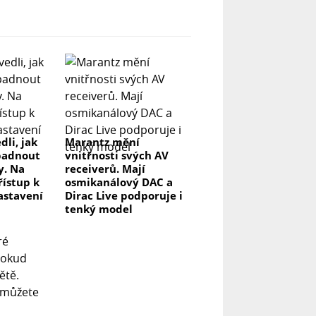
dli, jak
Marantz mění
padnout
vnitřnosti svých AV
y. Na
receiverů. Mají
řístup k
osmikanálový DAC a
astavení
Dirac Live podporuje i
tenký model