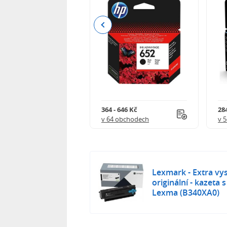
Previous
 901 Kč
364 - 646 Kč
284
 obchodech
v 64 obchodech
v 
Lexmark - Extra vys
originální - kazeta
Lexma (B340XA0)