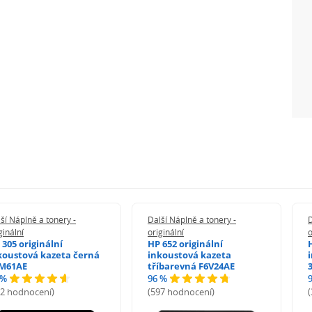
ší Náplně a tonery -
Další Náplně a tonery -
D
ginální
originální
o
 305 originální
HP 652 originální
koustová kazeta černá
inkoustová kazeta
M61AE
tříbarevná F6V24AE
 %
96 %
72 hodnocení)
(597 hodnocení)