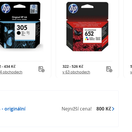
 - 434 Kč
322 - 526 Kč
5
54 obchodech
v 63 obchodech
 originální
Nejnižší cena!
800 Kč