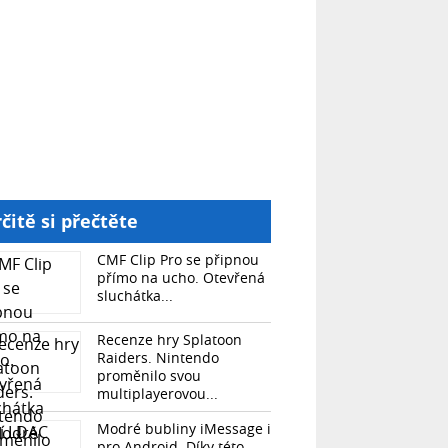
čitě si přečtěte
CMF Clip Pro se připnou
přímo na ucho. Otevřená
sluchátka...
Recenze hry Splatoon
Raiders. Nintendo
proměnilo svou
multiplayerovou...
Modré bubliny iMessage i
pro Android. Díky této