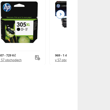
Next
07 - 729 Kč
969 - 1 490 Kč
v 57 obchodech
v 57 obchodech