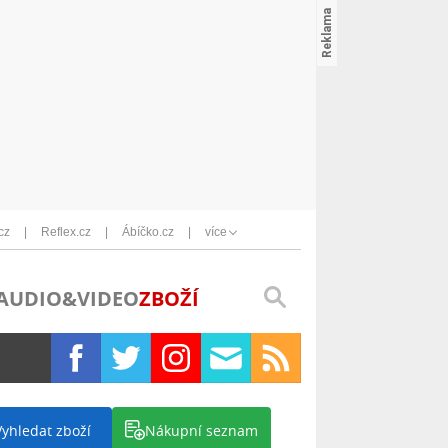
cz
Reflex.cz
Ábíčko.cz
více
AUDIO&VIDEO
ZBOŽÍ
Vyhledat zboží
Nákupní seznam