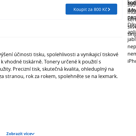
Koupit za 800 Kč
ení účinosti tisku, spolehlivosti a vynikajicí tiskové
e k vhodné tiskárně. Tonery určené k použití s
žity. Precizní tisk, skutečná kvalita, ohleduplný na
u za stranou, rok za rokem, spolehněte se na lexmark.
Zobrazit více