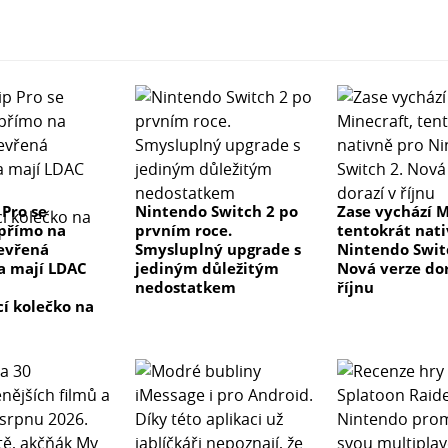
 Pro se
Nintendo Switch 2 po
Zase vychází M
přímo na
prvním roce.
tentokrát nat
evřená
Smysluplný upgrade s
Nintendo Swit
a mají LDAC
jediným důležitým
Nová verze dor
nedostatkem
říjnu
cí kolečko na