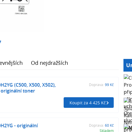
7
evnějších
Od nejdražších
Ur
H2YG (C500, X500, X502),
Doprava:
99 Kč
 originální toner
Koupit za 4 425 Kč
2YG - originální
Doprava:
60 Kč
Skladem