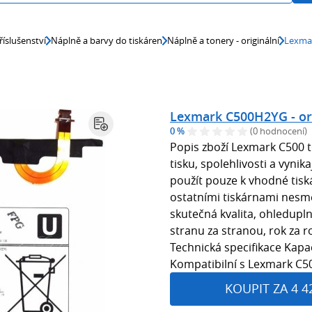
říslušenství
Náplně a barvy do tiskáren
Náplně a tonery - originální
Lexmar
Lexmark C500H2YG - ori
0 %
(0 hodnocení)
Popis zboží Lexmark C500 t
tisku, spolehlivosti a vynika
použít pouze k vhodné tisk
ostatními tiskárnami nesmějí
skutečná kvalita, ohleduplný
stranu za stranou, rok za 
Technická specifikace Kapac
Kompatibilní s Lexmark C50
KOUPIT ZA 4 4