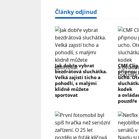
Články odjinud
Jak dobře vybrat
CMF Clip
bezdrátová sluchátka.
připnou 
Velká zajistí ticho a
ucho. Ot
pohodlí, s malými
sluchátk
klidně můžete
kodek
sportovat
a ovláda
pouzdře