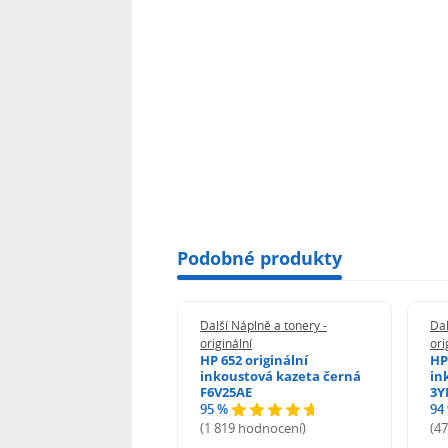
Podobné produkty
 Náplně a tonery -
Další Náplně a tonery -
Dal
nální
originální
ori
n 5438C001 -
HP 652 originální
HP
inální
inkoustová kazeta černá
in
F6V25AE
3Y
95 %
94
hodnocení)
(1 819 hodnocení)
(4