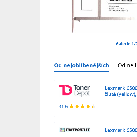
Galerie 1/
Od nejoblíbenějších
Od nejl
Lexmark C500
žlutá (yellow),
91 %
Lexmark C500H