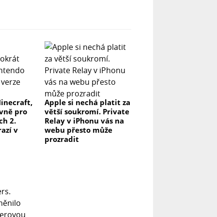
inecraft,
Apple si nechá platit za
ivně pro
větší soukromí. Private
ch 2.
Relay v iPhonu vás na
azí v
webu přesto může
prozradit