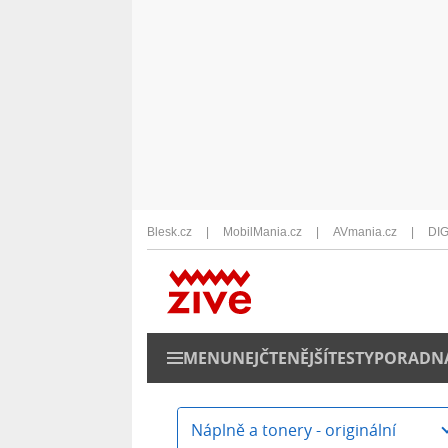
Blesk.cz
MobilMania.cz
AVmania.cz
DIG
MENU
NEJČTENĚJŠÍ
TESTY
PORADN
Náplně a tonery - originální