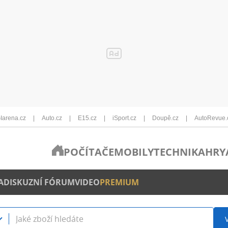
Iarena.cz
Auto.cz
E15.cz
iSport.cz
Doupě.cz
AutoRevue.
POČÍTAČE
MOBILY
TECHNIKA
HRY
A
DISKUZNÍ FÓRUM
VIDEO
PREMIUM