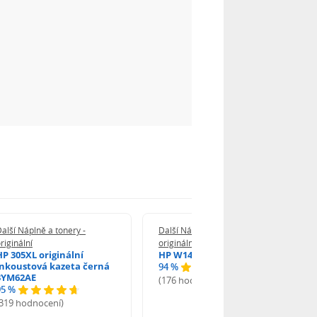
alší Náplně a tonery -
Další Náplně a tonery -
riginální
originální
HP 305XL originální
HP W1420A - originální
inkoustová kazeta černá
94 %
3YM62AE
(176 hodnocení)
95 %
(319 hodnocení)