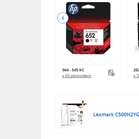
Previous
 732 Kč
364 - 545 Kč
282
 obchodech
v 63 obchodech
v 
Lexmark C500H2YG -