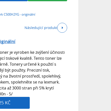
k C500H2YG - originální
Následující produkt
ginální
oner je vyroben ke zvýšení účinosti
jicí tiskové kvalitě. Tento toner lze
árně. Tonery určené k použití s
 být použity. Precizní tisk,
 na životní prostředí, spolehlivý,
rokem, spolehněte se na lexmark.
ita až 3000 stran při 5% krytí
0n - 5/
25 KČ