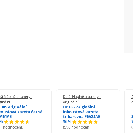
ší Náplně a tonery -
Další Náplně a tonery -
D
ginální
originální
o
 305 originální
HP 652 originální
koustová kazeta černá
inkoustová kazeta
M61AE
tříbarevná F6V24AE
 %
96 %
71 hodnocení)
(596 hodnocení)